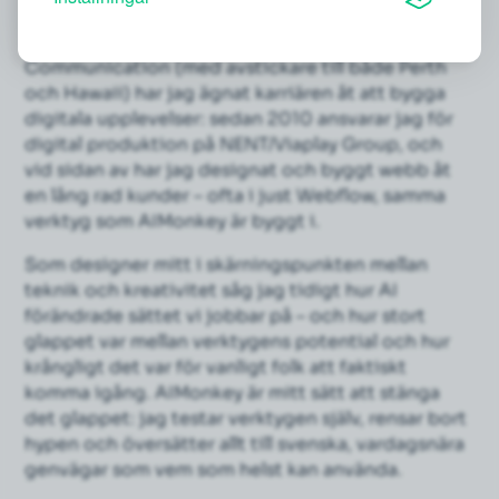
digitala världen. Efter en kommunikations- och
designutbildning på Berghs School of
Communication (med avstickare till både Perth
och Hawaii) har jag ägnat karriären åt att bygga
digitala upplevelser: sedan 2010 ansvarar jag för
digital produktion på NENT/Viaplay Group, och
vid sidan av har jag designat och byggt webb åt
en lång rad kunder – ofta i just Webflow, samma
verktyg som AIMonkey är byggt i.
Som designer mitt i skärningspunkten mellan
teknik och kreativitet såg jag tidigt hur AI
förändrade sättet vi jobbar på – och hur stort
glappet var mellan verktygens potential och hur
krångligt det var för vanligt folk att faktiskt
komma igång. AIMonkey är mitt sätt att stänga
det glappet: jag testar verktygen själv, rensar bort
hypen och översätter allt till svenska, vardagsnära
genvägar som vem som helst kan använda.