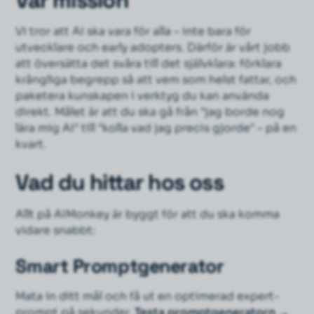
Vi tror att AI ska vara för alla – inte bara för
utvecklare och early adopters. Därför är vårt jobb
att översätta det svåra till det självklara: förklara
krångliga begrepp så att vem som helst fattar, och
paketera kunskapen i verktyg du kan använda
direkt. Målet är att du ska gå från "jag borde nog
lära mig AI" till "kolla vad jag precis gjorde" – på en
kvart.
Vad du hittar hos oss
Allt på AIMonkey är byggt för att du ska komma
vidare snabbt:
Smart Promptgenerator
Mata in ditt mål och få ut en optimerad expert-
prompt på sekunder.
Testa promptgeneratorn →