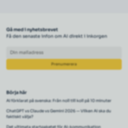
Gå med i nyhetsbrevet
Få den senaste infon om AI direkt i inkorgen
Börja här
AI förklarat på svenska: Från noll till koll på 10 minuter
ChatGPT vs Claude vs Gemini 2026 — Vilken AI ska du
faktiskt välja?
Det ultimata startpaketet för AI-kommunikation