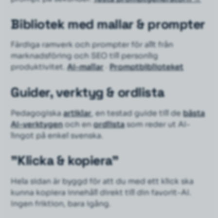
Bibliotek med mallar & prompter
Färdiga ramverk och prompter för allt från
marknadsföring och SEO till personlig
produktivitet.
AI-mallar
·
Promptbiblioteket
Guider, verktyg & ordlista
Pedagogiska
artiklar
, en testad guide till de
bästa
AI-verktygen
och en
ordlista
som reder ut AI-
lingot på enkel svenska.
"Klicka & kopiera"
Hela sidan är byggd för att du med ett klick ska
kunna kopiera innehåll direkt till din favorit-AI.
Ingen friktion, bara igång.