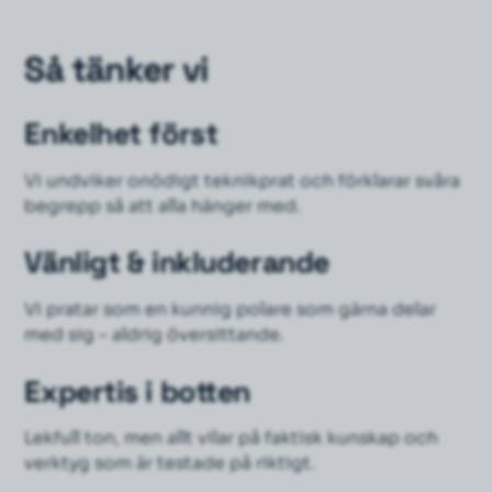
Så tänker vi
Enkelhet först
Vi undviker onödigt teknikprat och förklarar svåra
begrepp så att alla hänger med.
Vänligt & inkluderande
Vi pratar som en kunnig polare som gärna delar
med sig – aldrig översittande.
Expertis i botten
Lekfull ton, men allt vilar på faktisk kunskap och
verktyg som är testade på riktigt.