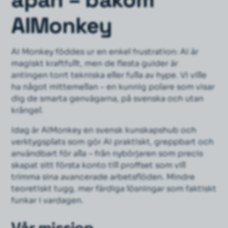
AIMonkey
AI Monkey föddes ur en enkel frustration: AI är
magiskt kraftfullt, men de flesta guider är
antingen torrt tekniska eller fulla av hype. Vi ville
ha något mittemellan – en kunnig polare som visar
dig de smarta genvägarna, på svenska och utan
krångel.
Idag är AIMonkey en svensk kunskapshub och
verktygsplats som gör AI praktiskt, greppbart och
användbart för alla – från nybörjaren som precis
skapat sitt första konto till proffset som vill
trimma sina avancerade arbetsflöden. Mindre
teoretiskt tugg, mer färdiga lösningar som faktiskt
funkar i vardagen.
Vår mission