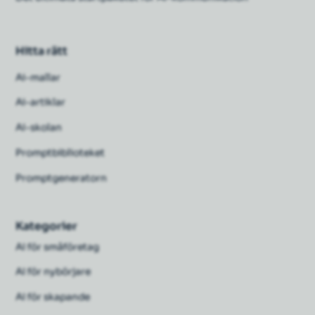
Hitta rätt
Ai-mallar
Ai-artiklar
AI-skolan
Promptbiblioteket
Promptgeneratorn
Kategorier
AI för småföretag
AI för nybörjare
AI för skapande