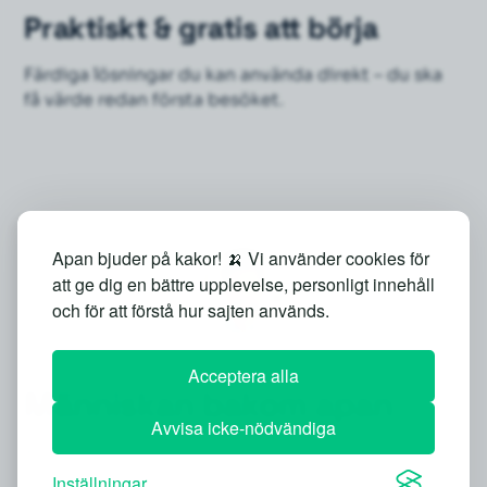
Praktiskt & gratis att börja
Färdiga lösningar du kan använda direkt – du ska
få värde redan första besöket.
Apan bjuder på kakor! 🍌 Vi använder cookies för
att ge dig en bättre upplevelse, personligt innehåll
och för att förstå hur sajten används.
Acceptera alla
Människan bakom apan
Avvisa icke-nödvändiga
Bakom AIMonkey står jag, Lars Dahlberg – digital
"alltiallo" från Stockholm med över 15 år i den
Inställningar