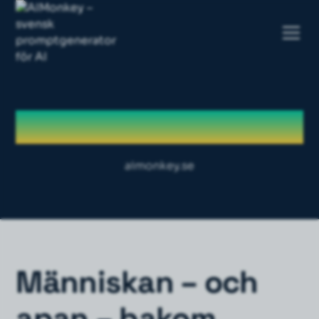
Om oss
aimonkey.se
Människan – och
apan – bakom