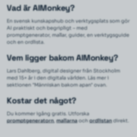
Vad är AIMonkey?
En svensk kunskapshub och verktygsplats som gör
AI praktiskt och begripligt – med
promptgenerator, mallar, guider, en verktygsguide
och en ordlista.
Vem ligger bakom AIMonkey?
Lars Dahlberg, digital designer från Stockholm
med 15+ år i den digitala världen. Läs mer i
sektionen "Människan bakom apan" ovan.
Kostar det något?
Du kommer igång gratis. Utforska
promptgeneratorn
,
mallarna
och
ordlistan
direkt.