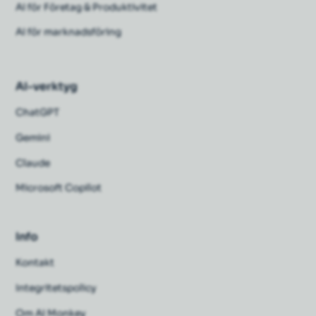
AI för Företag & Produktivitet
AI för marknadsföring
AI-verktyg
ChatGPT
Gemini
Claude
Microsoft Copilot
Info
Kontakt
Integritetspolicy
Om AI Monkey