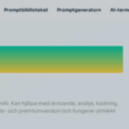
Promptbiblioteket
Promptgeneratorn
AI-term
AI. Kan hjälpa med skrivande, analys, kodning,
atis- och premiumversion och fungerar utmärkt