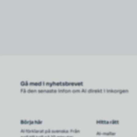
Gå med i nyhetsbrevet
Få den senaste infon om AI direkt i inkorgen
Börja här
Hitta rätt
AI förklarat på svenska: Från
Ai-mallar