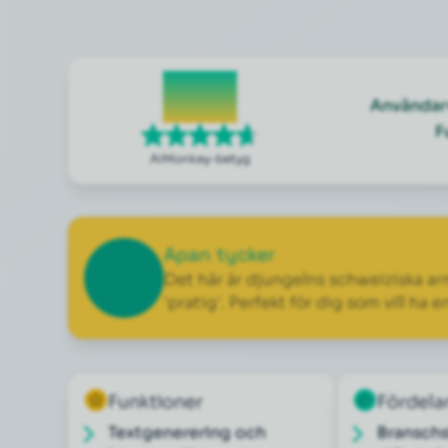
4.7
Användar
F
AIMonkey-betyg
Apan tycker
Det här är djungelns schweiziska armé
'pratig'. Perfekt för dig som vill ha 
Funktioner
Fördela
Textgenerering och
Bransch