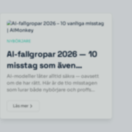
NYBÖRJARE
AI-fallgropar 2026 — 10
misstag som även
proffsen gör
AI-modeller låter alltid säkra — oavsett
om de har rätt. Här är de tio misstagen
som lurar både nybörjare och proffs
2026, och den konkreta fixen för varje.
Läs mer