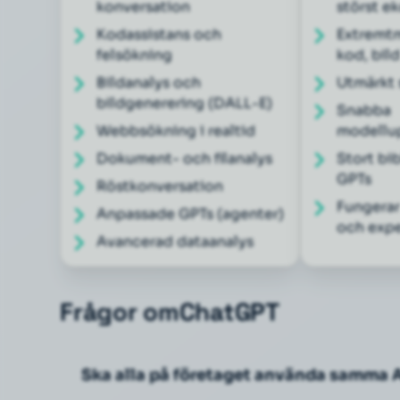
konversation
störst e
Kodassistans och
Extremtm
felsökning
kod, bil
Bildanalys och
Utmärkt 
bildgenerering (DALL-E)
Snabba
Webbsökning i realtid
modellu
Dokument- och filanalys
Stort bib
GPTs
Röstkonversation
Fungerar
Anpassade GPTs (agenter)
och expe
Avancerad dataanalys
Frågor om
ChatGPT
Ska alla på företaget använda samma 