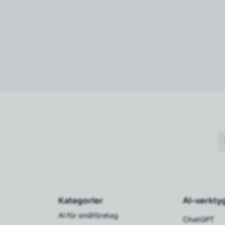
Kategorier
AI-verkty
AI för småföretag
ChatGPT