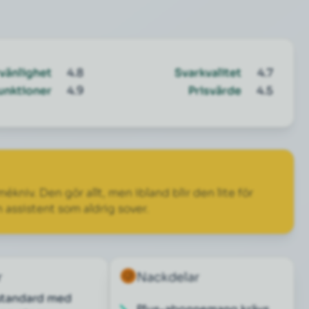
vänlighet
4.8
Svarkvalitet
4.7
unktioner
4.9
Prisvärde
4.5
kniv. Den gör allt, men ibland blir den lite för
en assistent som aldrig sover.
r
Nackdelar
standard med