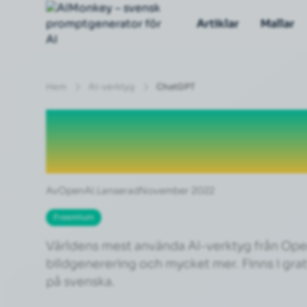
Artiklar
Mallar
Hem
Ai-verktyg
ChatGPT
ChatGPT
Av
OpenAI.
Lanserad
November 2022
Freemium
Världens mest använda AI-verktyg från Open
bildgenerering och mycket mer. Finns i gr
på svenska.