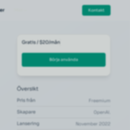
er
Mer
Kontakt
Gratis / $20/mån
Börja använda
Översikt
Pris från
Freemium
Skapare
OpenAI.
Lansering
November 2022