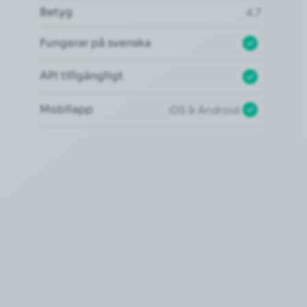
Betyg
4.7
Fungerar på svenska
API tillgängligt
Mobilapp
iOS & Android