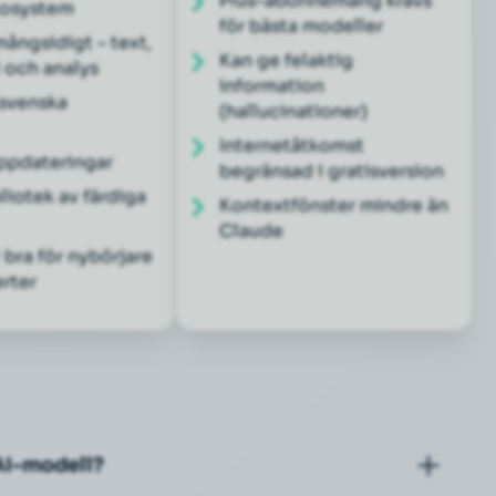
Plus-abonnemang krävs
kosystem
för bästa modeller
ångsidigt – text,
Kan ge felaktig
d och analys
information
svenska
(hallucinationer)
Internetåtkomst
ppdateringar
begränsad i gratisversion
liotek av färdiga
Kontextfönster mindre än
Claude
 bra för nybörjare
rter
AI-modell?