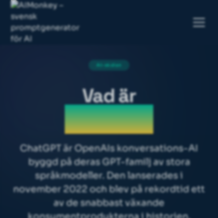
AI-skolan
Vad är
ChatGPT
ChatGPT
är OpenAIs konversations-AI
byggd på deras GPT-familj av stora
språkmodeller. Den lanserades i
november 2022 och blev på rekordtid ett
av de snabbast växande
konsumentprodukterna i historien.