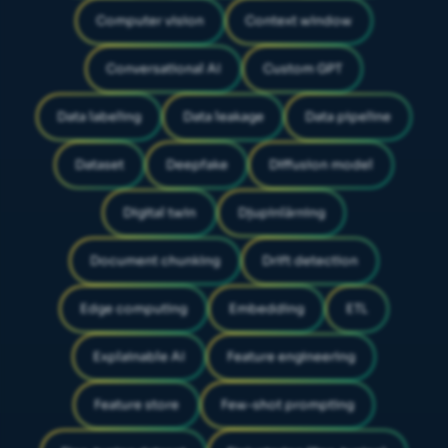
Computer vision
Context window
Conversational AI
Custom GPT
Data labeling
Data leakage
Data pipeline
Dataset
Deepfake
Diffusion model
Digital twin
Djupinlärning
Document chunking
Drift detection
Edge computing
Embedding
ETL
Explainable AI
Feature engineering
Feature store
Few-shot prompting