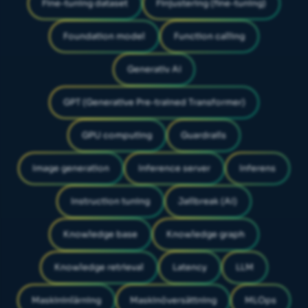
Fine-tuning dataset
Finjustering (fine-tuning)
Foundation model
Function calling
Generativ AI
GPT (Generative Pre-trained Transformer)
GPU computing
Guardrails
Image generation
Inference server
Inferens
Instruction tuning
Jailbreak (AI)
Knowledge base
Knowledge graph
Knowledge retrieval
Latency
LLM
Maskininlärning
Maskinöversättning
MLOps