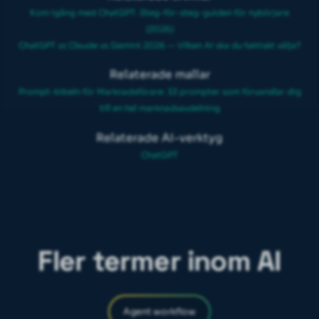
Kom igång med ChatGPT: Steg-för-steg-guiden för nybörjare
(2026)
ChatGPT vs Claude vs Gemini 2026 — Vilken AI ska du faktiskt välja?
Relaterade mallar
Prompt-bibeln för Marknadsförare: 33 prompter som förvandlar dig
till en hel marknadsavdelning
Relaterade AI-verktyg
ChatGPT
Fler termer inom AI
Agent workflow