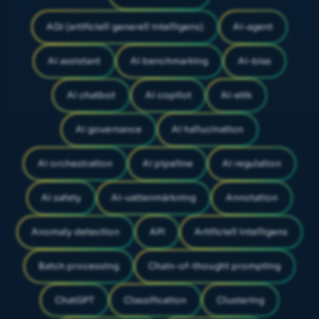
AGI (artificiell generell intelligens)
AI-agent
AI assistant
AI benchmarking
AI-bias
AI chatbot
AI copilot
AI-etik
AI governance
AI hallucination
AI orchestration
AI pipeline
AI regulation
AI safety
AI-vattenmärkning
Annotation
Anomaly detection
API
Artificiell intelligens
Batch processing
Chain-of-thought prompting
ChatGPT
Classification
Clustering