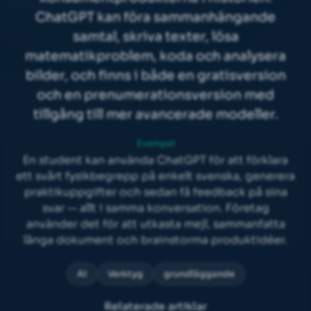
ChatGPT kan föra sammanhängande
samtal, skriva texter, lösa
matematikproblem, koda och analysera
bilder, och finns i både en gratisversion
och en prenumerationsversion med
tillgång till mer avancerade modeller.
Exempel
En student kan använda ChatGPT för att förklara
ett svårt fysikbegrepp på enkelt svenska, generera
praktikuppgifter och sedan få feedback på sina
svar — allt i samma konversation. Företag
använder det för att utkasta mejl, sammanfatta
långa dokument och brainstorma produktidéer.
AI
Verktyg
grundläggande
Relaterade artiklar