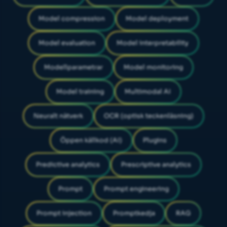
Model compression
Model deployment
Model evaluation
Model interpretability
Modellparametrar
Model monitoring
Model training
Multimodal AI
Neuralt nätverk
OCR (optisk teckenläsning)
Öppen källkod (AI)
Plugins
Predictive analytics
Prescriptive analytics
Prompt
Prompt engineering
Prompt injection
Promptkedja
RAG