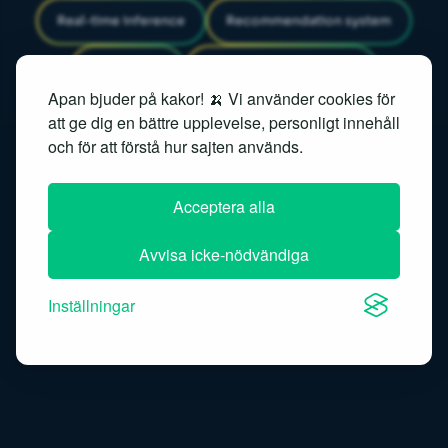
Real-time inference
Recommendation system
Regression
Reinforcement learning
Apan bjuder på kakor! 🍌 Vi använder cookies för
Responsible AI
Retrieval system
RLHF
att ge dig en bättre upplevelse, personligt innehåll
och för att förstå hur sajten används.
Search ranking
Semantic embedding
Acceptera alla
Semantic search
Sentimentanalys
Avvisa icke-nödvändiga
Similarity search
Speech recognition
Inställningar
Speech-to-text