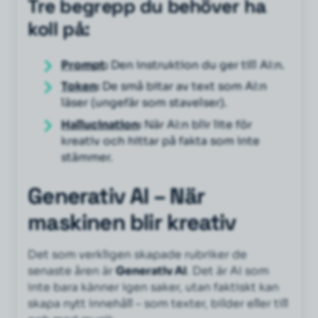
Tre begrepp du behöver ha
koll på:
Prompt
:
Den instruktion du ger till AI:n.
Token
:
De små bitar av text som AI:n
läser (ungefär som stavelser).
Hallucination
:
När AI:n blir lite för
kreativ och hittar på fakta som inte
stämmer.
Generativ AI – När
maskinen blir kreativ
Det som verkligen skapade rubriker de
senaste åren är
Generativ AI
. Det är AI som
inte bara känner igen saker, utan faktiskt kan
skapa nytt innehåll – som texter, bilder eller till