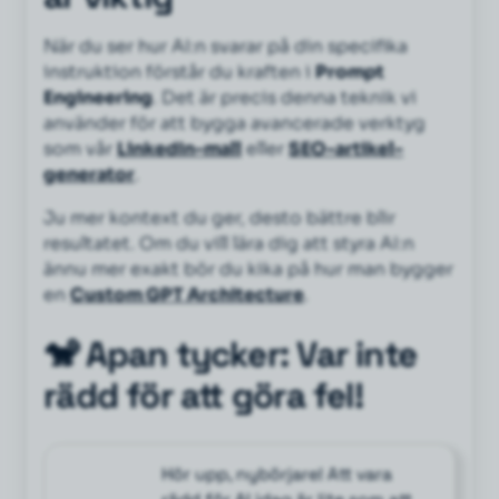
När du ser hur AI:n svarar på din specifika
instruktion förstår du kraften i
Prompt
Engineering
. Det är precis denna teknik vi
använder för att bygga avancerade verktyg
som vår
LinkedIn-mall
eller
SEO-artikel-
generator
.
Ju mer kontext du ger, desto bättre blir
resultatet. Om du vill lära dig att styra AI:n
ännu mer exakt bör du kika på hur man bygger
en
Custom GPT Architecture
.
🐒 Apan tycker: Var inte
rädd för att göra fel!
Hör upp, nybörjare! Att vara