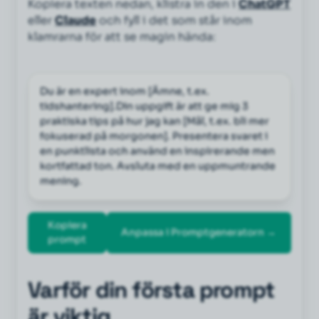
Kopiera texten nedan, klistra in den i
ChatGPT
eller
Claude
och fyll i det som står inom
klamrarna för att se magin hända:
Du är en expert inom [Ämne, t.ex. 
tidshantering].Din uppgift är att ge mig 3 
praktiska tips på hur jag kan [Mål, t.ex. bli mer 
fokuserad på morgonen]. Presentera svaret i 
en punktlista och använd en inspirerande men 
kortfattad ton. Avsluta med en uppmuntrande 
mening.
Kopiera
Anpassa i Promptgeneratorn →
prompt
Varför din första prompt
är viktig