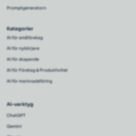
Promptgeneratorn
Kategorier
AI för småföretag
AI för nybörjare
AI för skapande
AI för Företag & Produktivitet
AI för marknadsföring
AI-verktyg
ChatGPT
Gemini