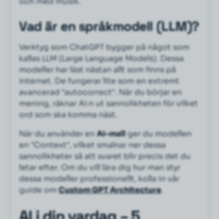
och med musik.
Vad är en språkmodell (LLM)?
Verktyg som ChatGPT bygger på något som
kallas LLM (Large Language Models). Dessa
modeller har läst nästan allt som finns på
internet. De fungerar lite som en extremt
avancerad "autocorrect". När du börjar en
mening, räknar AI:n ut sannolikheten för vilket
ord som ska komma näst.
När du använder en
AI-mall
ger du modellen
en "Context", vilket smalnar ner dessa
sannolikheter så att svaret blir precis det du
letar efter. Om du vill lära dig hur man styr
dessa modeller professionellt, kolla in vår
guide om
Custom GPT Architecture
.
AI i din vardag – 5