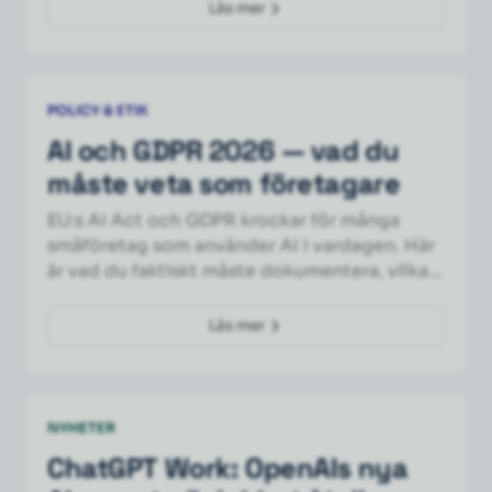
Läs mer
POLICY & ETIK
AI och GDPR 2026 — vad du
måste veta som företagare
EU:s AI Act och GDPR krockar för många
småföretag som använder AI i vardagen. Här
är vad du faktiskt måste dokumentera, vilka
avtal du behöver, och de tre vanligaste
fällorna att undvika.
Läs mer
NYHETER
ChatGPT Work: OpenAIs nya