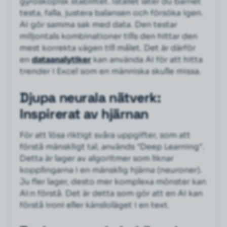
gyroskopisk stabilitet. Istället låter du barnet
testa, falla, justera balansen och försöka igen.
AI gör samma sak med data. Den testar
miljontals kombinationer tills den hittar den
mest korrekta vägen till målet. Det är därför
en
dataanalytiker
kan använda AI för att hitta
trender i Excel som en människa skulle missa.
Djupa neurala nätverk:
Inspirerat av hjärnan
För att lösa riktigt svåra uppgifter, som att
förstå mänskligt tal, används "Deep Learning".
Detta är lager av algoritmer som liknar
kopplingarna i en mänsklig hjärna (neuroner).
Ju fler lager, desto mer komplexa mönster kan
AI:n förstå. Det är detta som gör att en AI kan
förstå ironi eller känsloläget i en text.