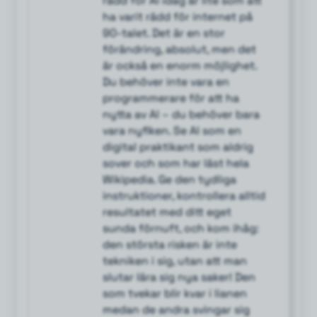
rädd för AI idag är lite som att
ha varit rädd för internet på
90-talet. Det är en stor
förändring, absolut, men det
är också en enorm möjlighet.
Du behöver inte vara en
programmerare för att ha
nytta av AI – du behöver bara
vara nyfiken. Se AI som en
digital praktikant som aldrig
sover och som har läst hela
Wikipedia. Ge den tydliga
instruktioner, kontrollera alltid
resultatet med ditt eget
sunda förnuft, och kom ihåg:
den största risken är inte
tekniken i sig, utan att man
slutar lära sig nya saker! Den
som tvekar blir kvar i lianen
medan de andra svingar sig