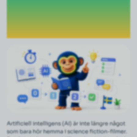
svenska: Från noll
till koll på 10
minuter
Artificiell intelligens (AI) är inte längre något
som bara hör hemma i science fiction-filmer.