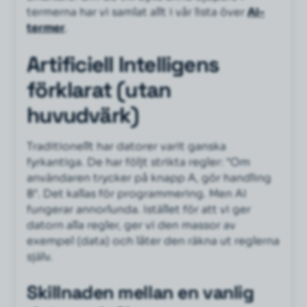
termerna har vi samlat allt i vår lista över
AI-
termer
.
Artificiell Intelligens
förklarat (utan
huvudvärk)
Traditionellt har datorer varit ganska
fyrkantiga. De har följt strikta regler: "Om
användaren trycker på knapp A, gör handling
B". Det kallas för programmering. Men AI
fungerar annorlunda. Istället för att vi ger
datorn alla regler, ger vi den massor av
exempel (data) och låter den räkna ut reglerna
själv.
Skillnaden mellan en vanlig