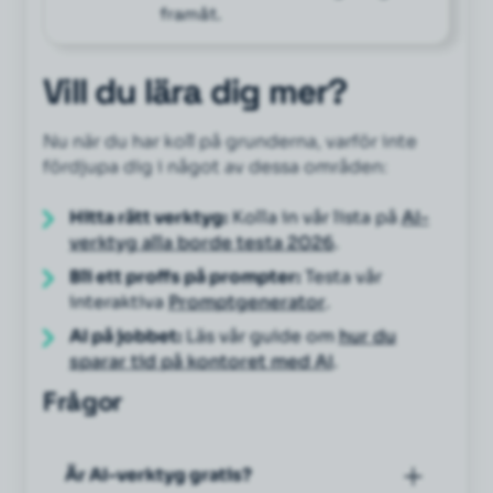
framåt.
Vill du lära dig mer?
Nu när du har koll på grunderna, varför inte
fördjupa dig i något av dessa områden:
Hitta rätt verktyg:
Kolla in vår lista på
AI-
verktyg alla borde testa 2026
.
Bli ett proffs på prompter:
Testa vår
interaktiva
Promptgenerator
.
AI på jobbet:
Läs vår guide om
hur du
sparar tid på kontoret med AI
.
Frågor
Är AI-verktyg gratis?