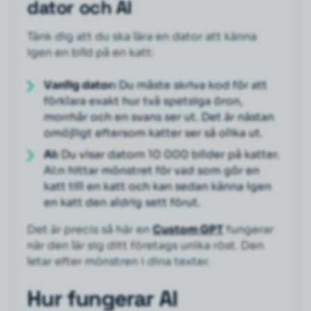
dator och AI
Tänk dig att du ska lära en dator att känna
igen en bild på en katt:
Vanlig dator:
Du måste skriva kod för att
förklara exakt hur två spetsiga öron,
morrhår och en svans ser ut. Det är nästan
omöjligt eftersom katter ser så olika ut.
AI:
Du visar datorn 10 000 bilder på katter.
AI:n hittar mönstret för vad som gör en
katt till en katt och kan sedan känna igen
en katt den aldrig sett förut.
Det är precis så här en
Custom GPT
fungerar
när den lär sig ditt företags unika röst. Den
letar efter mönstren i dina texter.
Hur fungerar AI