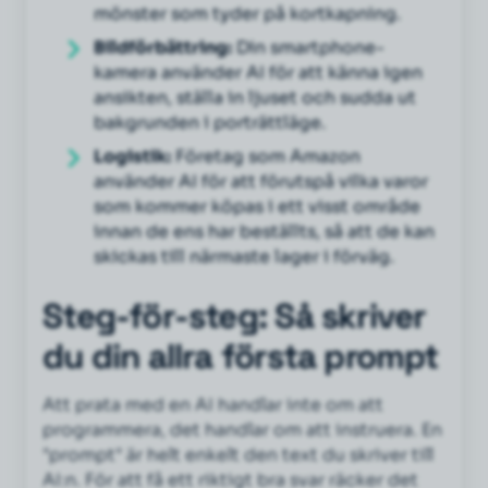
mönster som tyder på kortkapning.
Bildförbättring:
Din smartphone-
kamera använder AI för att känna igen
ansikten, ställa in ljuset och sudda ut
bakgrunden i porträttläge.
Logistik:
Företag som Amazon
använder AI för att förutspå vilka varor
som kommer köpas i ett visst område
innan
de ens har beställts, så att de kan
skickas till närmaste lager i förväg.
Steg-för-steg: Så skriver
du din allra första prompt
Att prata med en AI handlar inte om att
programmera, det handlar om att instruera. En
"prompt" är helt enkelt den text du skriver till
AI:n. För att få ett riktigt bra svar räcker det