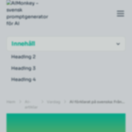
Innehåll
Heading 2
Heading 3
Heading 4
Hem
AI-
Vardag
AI förklarat på svenska: Från
artiklar
noll till koll på 10 minuter
AI förklarat på