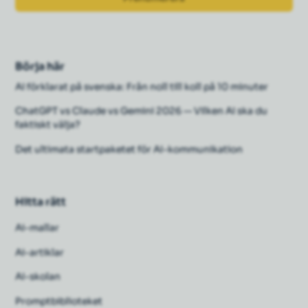
Börja här
AI förklarat på svenska: Från noll till koll på 10 minuter
ChatGPT vs Claude vs Gemini 2026 — Vilken AI ska du
faktiskt välja?
Det ultimata startpaketet för AI-kommunikation
Hitta rätt
Ai-mallar
Ai-artiklar
AI-skolan
Promptbiblioteket