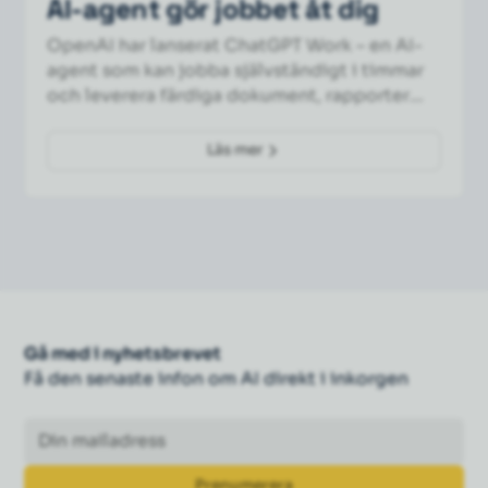
AI-agent gör jobbet åt dig
OpenAI har lanserat ChatGPT Work – en AI-
agent som kan jobba självständigt i timmar
och leverera färdiga dokument, rapporter
och presentationer. Här är vad det betyder
för dig.
Läs mer
Gå med i nyhetsbrevet
Få den senaste infon om AI direkt i inkorgen