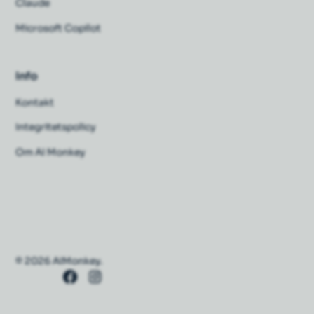
Claude
Microsoft Copilot
Info
Kontakt
Integritetspolicy
Om AI Monkey
© 2026 AIMonkey.