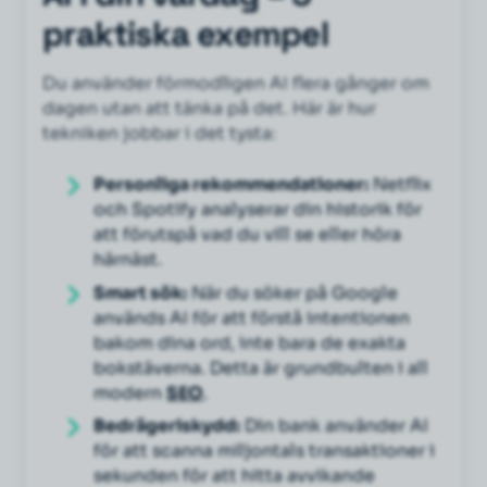
praktiska exempel
Du använder förmodligen AI flera gånger om
dagen utan att tänka på det. Här är hur
tekniken jobbar i det tysta:
Personliga rekommendationer:
Netflix
och Spotify analyserar din historik för
att förutspå vad du vill se eller höra
härnäst.
Smart sök:
När du söker på Google
används AI för att förstå intentionen
bakom dina ord, inte bara de exakta
bokstäverna. Detta är grundbulten i all
modern
SEO
.
Bedrägeriskydd:
Din bank använder AI
för att scanna miljontals transaktioner i
sekunden för att hitta avvikande