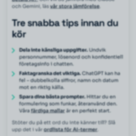
och Gemini, läs
vår stora jämförelse
.
Tre snabba tips innan du
kör
Dela inte känsliga uppgifter.
Undvik
personnummer, lösenord och konfidentiell
företagsinfo i chatten.
Faktagranska det viktiga.
ChatGPT kan ha
fel – dubbelkolla siffror, namn och datum
mot en riktig källa.
Spara dina bästa prompter.
Hittar du en
formulering som funkar, återanvänd den.
Våra
färdiga mallar
är en perfekt start.
Stöter du på ett ord du inte känner till? Slå
upp det i vår
ordlista för AI-termer
.