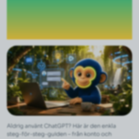
ChatGPT: Steg-för-
steg-guiden för
nybörjare (2026)
Aldrig använt ChatGPT? Här är den enkla
steg-för-steg-guiden – från konto och