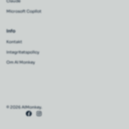
Claude
Microsoft Copilot
Info
Kontakt
Integritetspolicy
Om AI Monkey
© 2026 AIMonkey.