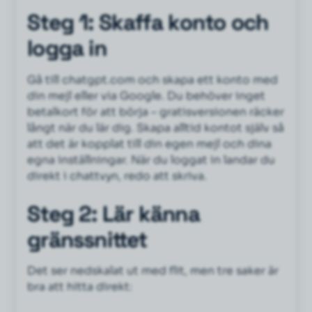
Steg 1: Skaffa konto och
logga in
Gå till chatgpt.com och skapa ett konto med
din mejl eller via Google. Du behöver inget
betalkort för att börja – gratisversionen räcker
långt när du lär dig. Skapa alltid kontot själv så
att det är kopplat till din egen mejl och dina
egna inställningar. När du loggat in landar du
direkt i chattvyn, redo att skriva.
Steg 2: Lär känna
gränssnittet
Det ser nedskalat ut med flit, men tre saker är
bra att hitta direkt: