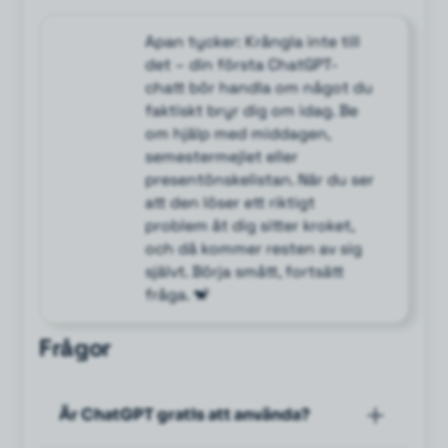
Apan tycker: Krångla inte till
det – din första ChatGPT-
chatt bör handla om något du
faktiskt bryr dig om idag. Be
om hjälp med middagen,
semestermejlet eller
presentönskelistan. När du ser
att den löser ett riktigt
problem åt dig sitter kroket,
och då kommer resten av sig
självt. Börja smått, fortsätt
fråga. 🐒
Frågor
Är ChatGPT gratis att använda?