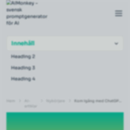
Innehåll
Heading 2
Heading 3
Heading 4
Hem
AI-
Nybörjare
Kom igång med ChatGPT
artiklar
– Steg-för-steg för
nybörjare 2026 |
Kom igång med
AIMonkey