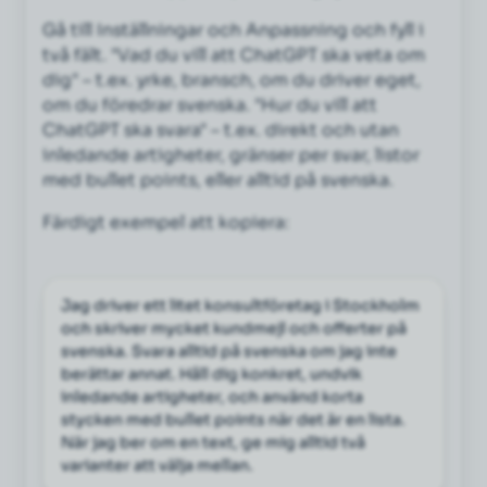
Gå till Inställningar och Anpassning och fyll i
två fält. "Vad du vill att ChatGPT ska veta om
dig" – t.ex. yrke, bransch, om du driver eget,
om du föredrar svenska. "Hur du vill att
ChatGPT ska svara" – t.ex. direkt och utan
inledande artigheter, gränser per svar, listor
med bullet points, eller alltid på svenska.
Färdigt exempel att kopiera:
Jag driver ett litet konsultföretag i Stockholm 
och skriver mycket kundmejl och offerter på 
svenska. Svara alltid på svenska om jag inte 
berättar annat. Håll dig konkret, undvik 
inledande artigheter, och använd korta 
stycken med bullet points när det är en lista. 
När jag ber om en text, ge mig alltid två 
varianter att välja mellan.