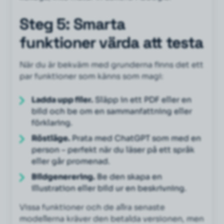
Steg 5: Smarta
funktioner värda att testa
När du är bekväm med grunderna finns det ett
par funktioner som känns som magi:
Ladda upp filer.
Släpp in ett PDF eller en
bild och be om en sammanfattning eller
förklaring.
Röstläge.
Prata med ChatGPT som med en
person – perfekt när du läser på ett språk
eller går promenad.
Bildgenerering.
Be den skapa en
illustration eller bild ur en beskrivning.
Vissa funktioner och de allra senaste
modellerna kräver den betalda versionen, men