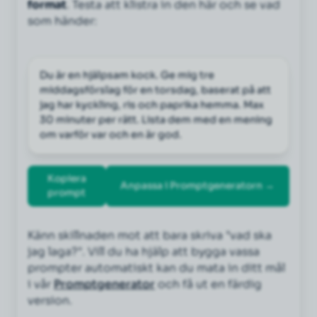
format
. Testa att klistra in den här och se vad
som händer:
Du är en hjälpsam kock. Ge mig tre 
middagsförslag för en torsdag, baserat på att 
jag har kyckling, ris och paprika hemma. Max 
30 minuter per rätt. Lista dem med en mening 
om varför var och en är god.
Kopiera
Anpassa i Promptgeneratorn →
prompt
Känn skillnaden mot att bara skriva "vad ska
jag laga?". Vill du ha hjälp att bygga vassa
prompter automatiskt kan du mata in ditt mål
i vår
Promptgenerator
och få ut en färdig
version.