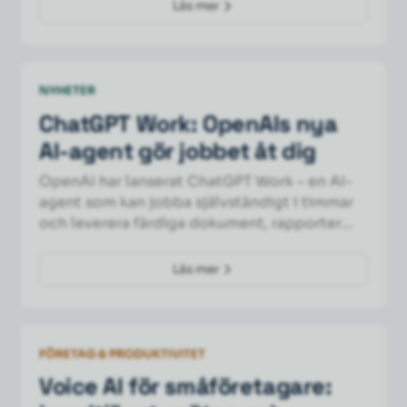
Läs mer
NYHETER
ChatGPT Work: OpenAIs nya
AI-agent gör jobbet åt dig
OpenAI har lanserat ChatGPT Work – en AI-
agent som kan jobba självständigt i timmar
och leverera färdiga dokument, rapporter
och presentationer. Här är vad det betyder
för dig.
Läs mer
FÖRETAG & PRODUKTIVITET
Voice AI för småföretagare: