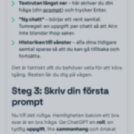
Textrutan längst ner
– här skriver du din
fråga (din
prompt
) och trycker Enter.
"Ny chatt"
– börjar ett rent samtal.
Tumregel: en uppgift per chatt så att AI:n
inte blandar ihop saker.
Historiken till vänster
– alla dina tidigare
samtal sparas så att du kan gå tillbaka och
fortsätta.
Det är faktiskt allt du behöver veta för att köra
igång. Resten lär du dig på vägen.
Steg 3: Skriv din första
prompt
Nu till det roliga. Hemligheten bakom ett bra
svar är en bra fråga. Ge ChatGPT en
roll
, en
tydlig
uppgift
, lite
sammanhang
och önskat