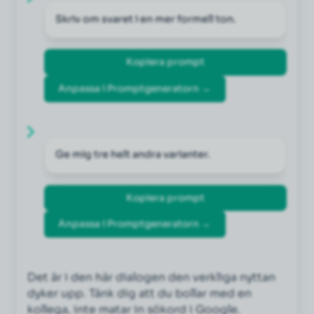
Skriv om svaret i en mer formell ton.
Kopiera prompt
Anpassa i Promptgeneratorn →
Ge mig tre helt andra varianter.
Kopiera prompt
Anpassa i Promptgeneratorn →
Det är i den här dialogen den verkliga nyttan
dyker upp. Tänk dig att du bollar med en
kollega, inte matar in sökord i Google.