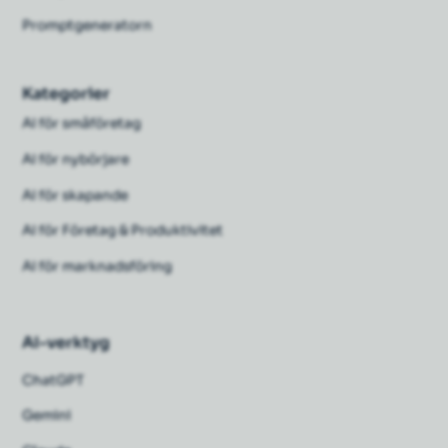
Promptgeneratorn
Kategorier
AI för småföretag
AI för nybörjare
AI för skapande
AI för Företag & Produktivitet
AI för marknadsföring
AI-verktyg
ChatGPT
Gemini