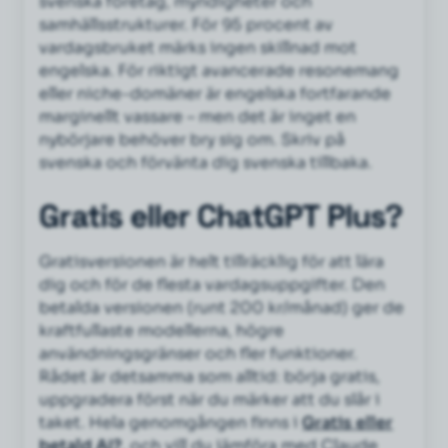
svenska företag, myndigheter och
samhällsstrukturer. För 95 procent av
vardagsbruket märks ingen skillnad mot
engelska. För riktigt avancerade resonemang
eller niche-domäner är engelska fortfarande
marginellt vassare – men det är inget en
nybörjare behöver bry sig om. Skriv på
svenska och förvänta dig svenska tillbaka.
Gratis eller ChatGPT Plus?
Gratisversionen är helt tillräcklig för att lära
dig och för de flesta vardagsuppgifter. Den
betalda versionen (runt 200 kr/månad) ger de
kraftfullaste modellerna, högre
användningsgränser och fler funktioner.
Rådet är detsamma som alltid: börja gratis,
uppgradera först när du märker att du slår i
taket. Hela genomgången finns i
Gratis eller
betald AI?
, och vill du jämföra med Claude