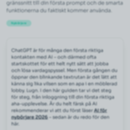
gränssnitt till din första prompt och de smarta
funktionerna du faktiskt kommer använda.
Nybörjare
ChatGPT är för många den första riktiga
kontakten med AI – och därmed ofta
startskottet för ett helt nytt sätt att jobba
och lösa vardagspyssel. Men första gången du
öppnar den blinkande textrutan är det lätt att
känna sig lika vilsen som en apa i en möblerad
lobby. Lugn. I den här guiden tar vi det steg
för steg, från inloggning till din första riktiga
aha-upplevelse. Är du helt färsk på AI
rekommenderar vi att du först läser
AI för
nybörjare 2026
– sedan är du redo för den
här.