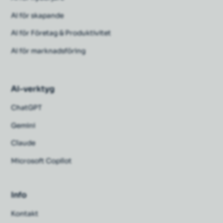
AI för skapande
AI för Företag & Produktivitet
AI för marknadsföring
AI-verktyg
ChatGPT
Gemini
Claude
Microsoft Copilot
Info
Kontakt