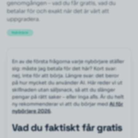
genomgången – vad du får gratis, vad du
betalar för och exakt när det är värt att
uppgradera.
Nybörjare
En av de första frågorna varje nybörjare ställer
sig: måste jag betala för det här? Kort svar:
nej, inte för att börja. Längre svar: det beror
på hur mycket du använder AI. Här reder vi ut
skillnaden utan säljsnack, så att du slänger
pengar på rätt saker – eller inga alls. Är du helt
ny rekommenderar vi att du börjar med
AI för
nybörjare 2026
.
Vad du faktiskt får gratis