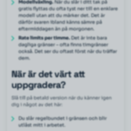
Modellväxling.
När du slår i ditt tak på
gratis flyttas du ofta tyst ner till en enklare
modell utan att du märker det. Det är
därför svaren ibland känns sämre på
eftermiddagen än på morgonen.
Rate limits per timme.
Det är inte bara
dagliga gränser – ofta finns timgränser
också. Det ser du oftast först när du träffar
dem.
När är det värt att
uppgradera?
Slå till på betald version när du känner igen
dig i något av det här:
Du slår regelbundet i gränsen och blir
utlåst mitt i arbetet.