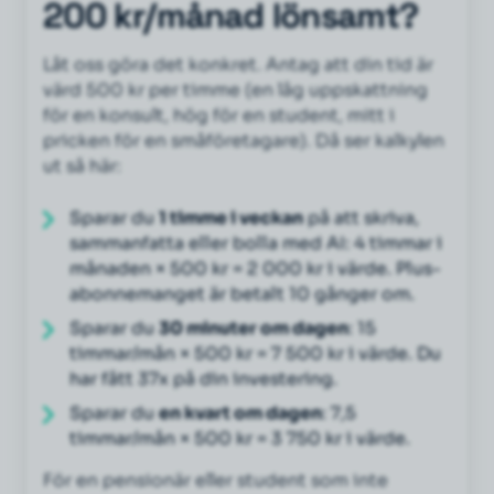
200 kr/månad lönsamt?
Låt oss göra det konkret. Antag att din tid är
värd 500 kr per timme (en låg uppskattning
för en konsult, hög för en student, mitt i
pricken för en småföretagare). Då ser kalkylen
ut så här:
Sparar du
1 timme i veckan
på att skriva,
sammanfatta eller bolla med AI: 4 timmar i
månaden × 500 kr = 2 000 kr i värde. Plus-
abonnemanget är betalt 10 gånger om.
Sparar du
30 minuter om dagen
: 15
timmar/mån × 500 kr = 7 500 kr i värde. Du
har fått 37x på din investering.
Sparar du
en kvart om dagen
: 7,5
timmar/mån × 500 kr = 3 750 kr i värde.
För en pensionär eller student som inte