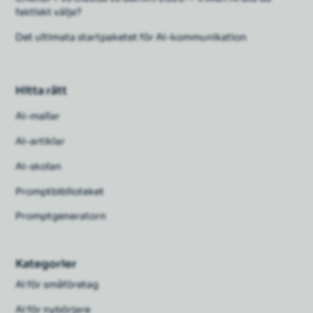
faktiskt välja?
Det ultimata startpaketet för AI-kommunikation
Hitta rätt
Ai-mallar
Ai-artiklar
AI-skolan
Promptbiblioteket
Promptgeneratorn
Kategorier
AI för småföretag
AI för nybörjare