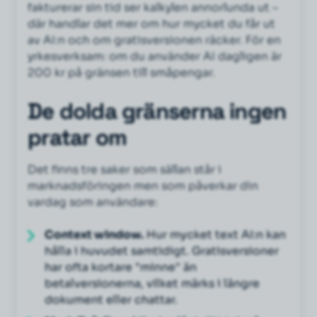
fakturerar sin tid ser kalkylen annorlunda ut –
där handlar det mer om hur mycket du får ut
av AI:n och om gratisversionen räcker. För en
yrkesverksam: om du använder AI dagligen är
200 kr på gränsen till småpengar.
De dolda gränserna ingen
pratar om
Det finns tre saker som sällan står i
marknadsföringen men som påverkar din
vardag som användare:
Context window.
Hur mycket text AI:n kan
hålla i huvudet samtidigt. Gratisversioner
har ofta kortare "minne" än
betalversionerna, vilket märks i längre
dokument eller chattar.