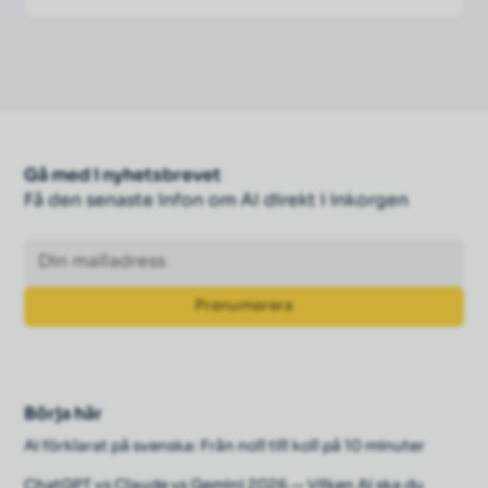
Gå med i nyhetsbrevet
Få den senaste infon om AI direkt i inkorgen
Börja här
AI förklarat på svenska: Från noll till koll på 10 minuter
ChatGPT vs Claude vs Gemini 2026 — Vilken AI ska du