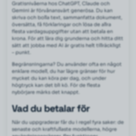
Gratisnivåerna hos ChatGPT, Claude och
Gemini är förvånansvärt generösa. Du kan
skriva och bolla text, sammanfatta dokument,
översätta, få förklaringar och lösa de allra
flesta vardagsuppgifter utan att betala en
krona. För att lära dig grunderna och hitta ditt
sätt att jobba med AI är gratis helt tillräckligt
– punkt.
Begränsningarna? Du använder ofta en något
enklare modell, du har lägre gränser för hur
mycket du kan köra per dag, och under
högtryck kan det bli kö. För de flesta
nybörjare märks det knappt.
Vad du betalar för
När du uppgraderar får du i regel fyra saker: de
senaste och kraftfullaste modellerna, högre