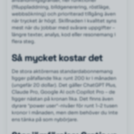
användningsgränser, fler funktioner
(filuppladdning, bildgenerering, röstläge,
webbsökning) och prioriterad tillgång även
när trycket är högt. Skillnaden i kvalitet syns
mest när du jobbar med svårare uppgifter –
längre texter, analys, kod eller resonemang i
flera steg.
Så mycket kostar det
De stora aktörernas standardabonnemang
ligger påfallande lika: runt 200 kr i månaden
(ungefär 20 dollar). Det gäller ChatGPT Plus,
Claude Pro, Google AI och Copilot Pro – de
ligger nästan på kronan lika. Det finns även
dyrare "power user"-nivåer för runt 1–2 tusen
kronor i månaden, men dem behöver du inte
ens tänka på som nybörjare.