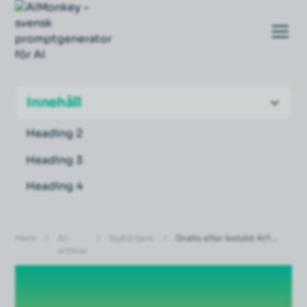
Innehåll
Heading 2
Heading 3
Heading 4
Hem
AI-
Nybörjare
Gratis eller betald AI?
artiklar
Guide för nybörjare 2026
| AIMonkey
Gratis eller betald