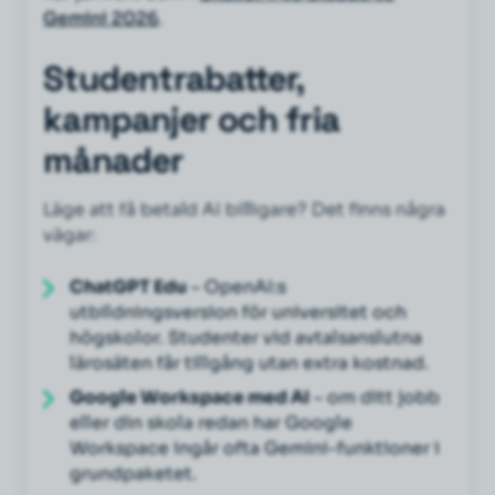
Gemini 2026
.
Studentrabatter,
kampanjer och fria
månader
Läge att få betald AI billigare? Det finns några
vägar:
ChatGPT Edu
– OpenAI:s
utbildningsversion för universitet och
högskolor. Studenter vid avtalsanslutna
lärosäten får tillgång utan extra kostnad.
Google Workspace med AI
– om ditt jobb
eller din skola redan har Google
Workspace ingår ofta Gemini-funktioner i
grundpaketet.