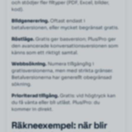
och stödjer fler filtyper (PDF, Excel, bilder,
kod).
Bildgenerering.
Oftast endast i
betalversionen, eller mycket begränsat gratis.
Röstläge.
Gratis ger basversion; Plus/Pro ger
den avancerade konversationsversionen som
känns som ett riktigt samtal.
Webbsökning.
Numera tillgänglig i
gratisversionerna, men med strikta gränser.
Betalversionerna har generellt obegränsad
sökning.
Prioriterad tillgång.
Gratis: vid högtryck kan
du få vänta eller bli utlåst. Plus/Pro: du
kommer in direkt.
Räkneexempel: när blir