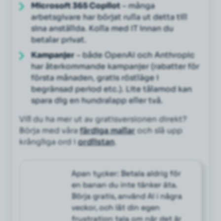
Microsoft 365 Copilot
– många
arbetsgivare har börjat rulla ut detta till
sina anställda. Kolla med IT innan du
betalar privat.
Kampanjer
– både OpenAI och Anthropic
har återkommande kampanjer (rabatter för
första månaden, gratis röstläge i
begränsad period etc.). Lite tålamod kan
spara dig en hundralapp eller två.
Vill du ha mer ut av gratisversionen direkt?
Börja med våra
färdiga mallar
och slå upp
krångliga ord i
ordlistan
.
Apan tycker: Betala aldrig för
en banan du inte tänker äta.
Börja gratis, använd AI i några
veckor, och låt din egen
frustration tala om när det är