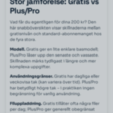
Stor jämförelse: Gratis vs
Plus/Pro
Vad får du egentligen för dina 200 kr? Den
här snabböversikten visar skillnaderna mellan
gratisnivån och standard-abonnemanget hos
de fyra stora.
Modell.
Gratis ger en lite enklare basmodell;
Plus/Pro låser upp den senaste och vassaste.
Skillnaden märks tydligast i längre och mer
komplexa uppgifter.
Användningsgränser.
Gratis har dagliga eller
veckovisa tak (kan variera över tid). Plus/Pro
har betydligt högre tak – i praktiken ingen
begränsning för vanlig användning.
Filuppladdning.
Gratis tillåter ofta några filer
per dag; Plus/Pro ger generellt obegränsat