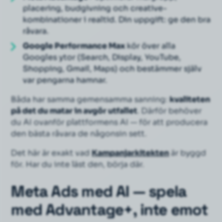
placering, budgivning och creative-
kombinationer i realtid. Din uppgift: ge den bra
råvara.
Google Performance Max
kör över alla
Googles ytor (Search, Display, YouTube,
Shopping, Gmail, Maps) och bestämmer själv
var pengarna hamnar.
Båda har samma gemensamma sanning:
kvaliteten
på det du matar in avgör utfallet
. Därför behöver
du AI
ovanför
plattformens AI — för att producera
den bästa råvara de någonsin sett.
Det här är exakt vad
Kampanjarkitekten
är byggd
för. Har du inte läst den, börja där.
Meta Ads med AI — spela
med Advantage+, inte emot