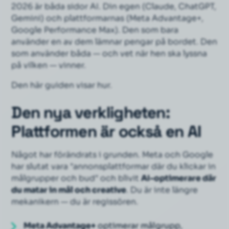
2026 är
båda
sidor AI. Din egen (Claude, ChatGPT,
Gemini) och plattformarnas (Meta Advantage+,
Google Performance Max). Den som bara
använder en av dem lämnar pengar på bordet. Den
som använder båda — och vet när hen ska lyssna
på vilken — vinner.
Den här guiden visar hur.
Den nya verkligheten:
Plattformen är också en AI
Något har förändrats i grunden. Meta och Google
har slutat vara "annonsplattformar där du klickar in
målgrupper och bud" och blivit
AI-optimerare där
du matar in mål och creative
. Du är inte längre
mekanikern — du är regissören.
Meta Advantage+
optimerar målgrupp,