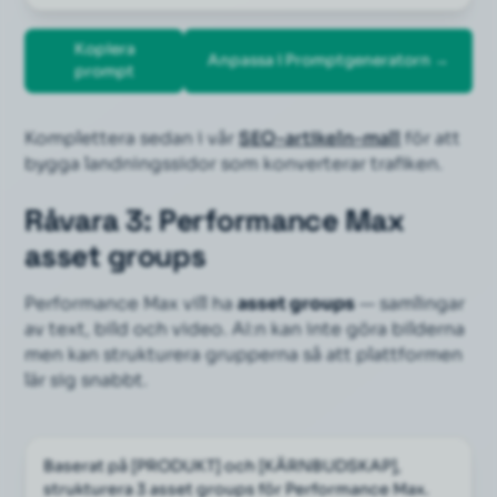
Kopiera
Anpassa i Promptgeneratorn →
prompt
Komplettera sedan i vår
SEO-artikeln-mall
för att
bygga landningssidor som konverterar trafiken.
Råvara 3: Performance Max
asset groups
Performance Max vill ha
asset groups
— samlingar
av text, bild och video. AI:n kan inte göra bilderna
men kan strukturera grupperna så att plattformen
lär sig snabbt.
Baserat på [PRODUKT] och [KÄRNBUDSKAP], 
strukturera 3 asset groups för Performance Max. 