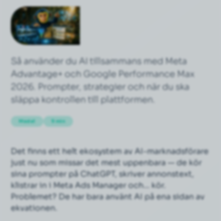
Så använder du AI tillsammans med Meta
Advantage+ och Google Performance Max
2026. Prompter, strategier och när du ska
släppa kontrollen till plattformen.
Medel
9 min
Det finns ett helt ekosystem av AI-marknadsförare
just nu som missar det mest uppenbara — de kör
sina prompter på ChatGPT, skriver annonstext,
klistrar in i Meta Ads Manager och… kör.
Problemet? De har bara använt AI på
ena sidan
av
ekvationen.