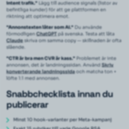
intent trafik."
Lägg till
audience signals
(listor av
befintliga kunder) för att ge plattformen en
riktning att optimera emot.
"Annonstexten låter som AI."
Du använde
förmodligen
ChatGPT
på svenska. Testa att låta
Claude
skriva om samma copy — skillnaden är ofta
slående.
"CTR är bra men CVR är kass."
Problemet är inte
annonsen, det är landningssidan. Använd
Skriv
konverterande landningssida
och matcha ton +
löfte 1:1 med annonsen.
Snabbchecklista innan du
publicerar
Minst 10 hook-varianter per Meta-kampanj
Exakt 15 rubriker till varje Google RSA