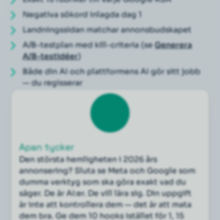
Negativa sökord inlagda dag 1
Landningssidan matchar annonsbudskapet
A/B-testplan med kill-criteria (se
Generera
A/B-testidéer
)
Både din AI och plattformens AI gör sitt jobb
— du regisserar
Apan tycker
Den största hemligheten i 2026 års
annonsering? Sluta se Meta och Google som
dumma verktyg som ska göra exakt vad du
säger. De är AI:er. De vill lära sig. Din uppgift
är inte att kontrollera dem — det är att mata
dem bra. Ge dem 10 hooks istället för 1, 15