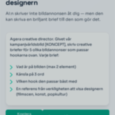
designern
AI:n skriver inte bildannonsen åt dig — men den
kan skriva en briljant brief till den som gör det.
Agera creative director. Givet vår 
kampanjvärldsbild [KONCEPT], skriv creative 
briefer för 5 olika bildannonser som passar 
hookarna ovan. Varje brief:
Vad är på bilden (max 2 element)
Känsla på 3 ord
Vilken hook den passar bäst med
En referens från verkligheten att visa designern 
(filmscen, konst, popkultur)
Kopiera