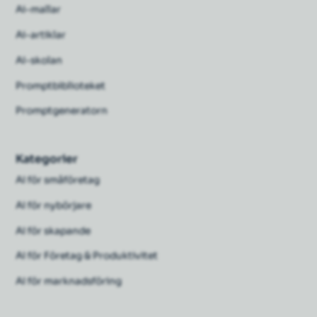
Ai-mallar
Ai-artiklar
AI-skolan
Promptbiblioteket
Promptgeneratorn
Kategorier
AI för småföretag
AI för nybörjare
AI för skapande
AI för Företag & Produktivitet
AI för marknadsföring