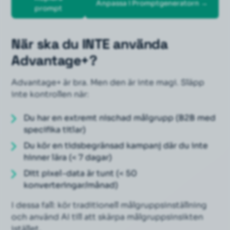
Anpassa i Promptgeneratorn →
prompt
När ska du INTE använda
Advantage+?
Advantage+ är bra. Men den är inte magi. Släpp
inte
kontrollen när:
Du har en extremt nischad målgrupp (B2B med
specifika titlar)
Du kör en tidsbegränsad kampanj där du inte
hinner lära (< 7 dagar)
Ditt pixel-data är tunt (< 50
konverteringar/månad)
I dessa fall: kör traditionell målgruppsinställning
och använd AI till att skärpa målgruppsinsikten
istället.