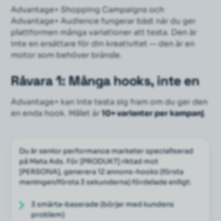
Advantage+ Shopping Campaigns och
Advantage+ Audience fungerar bäst när du ger
plattformen
många
variationer att testa. Den är
inte en ersättare för din kreativitet — den är en
motor som behöver bränsle.
Råvara 1: Många hooks, inte en
Advantage+ kan inte testa sig fram om du ger den
en enda hook. Målet är
10+ varianter per kampanj
.
Du är senior performance marketer specialiserad 
på Meta Ads. För [PRODUKT] riktad mot 
[PERSONA], generera 12 annons-hooks (första 
meningen/första 3 sekunderna) fördelade enligt:
3 smärta-baserade (börjar med kundens 
problem)