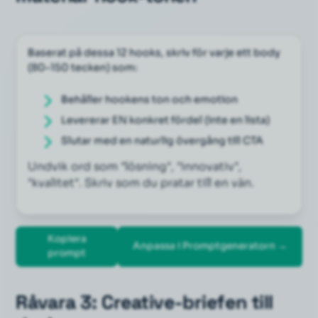
Baserat på dessa 12 hooks, skriv för varje ett body 
(80–150 tecken) som:
Behåller hookens ton och emotion
Levererar EN konkret fördel (inte en lista)
Slutar med en naturlig övergång till CTA
Undvik ord som "lösning", "innovativ", 
"kvalitet". Skriv som du pratar till en vän.
Kopiera
Anpassa i Promptgeneratorn →
prompt
Råvara 3: Creative-briefen till