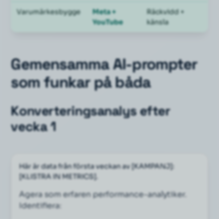
Varumärkesbygge
Meta +
Räckvidd +
YouTube
känsla
Gemensamma AI-prompter
som funkar på båda
Konverteringsanalys efter
vecka 1
Här är data från första veckan av [KAMPANJ]: 
[KLISTRA IN METRICS].
Agera som erfaren performance-analytiker. 
Identifiera: