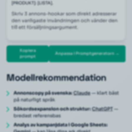
[PRODUKT]: [LISTA].
Skriv 3 annons-hookar som direkt adresserar 
den vanligaste invändningen och vänder den 
till ett försäljningsargument.
Kopiera
Anpassa i Promptgeneratorn →
prompt
Modellrekommendation
Annonscopy på svenska:
Claude
— klart bäst
på naturligt språk
Sökordsexpansion och struktur:
ChatGPT
—
bredast referensbas
Analys av kampanjdata i Google Sheets:
Gemini
— kan läsa dina ark direkt