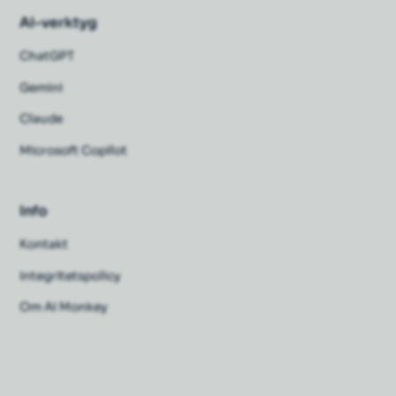
AI-verktyg
ChatGPT
Gemini
Claude
Microsoft Copilot
Info
Kontakt
Integritetspolicy
Om AI Monkey