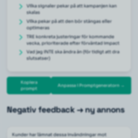
Vilka signaler pekar på att kampanjen kan 
skalas
Vilka pekar på att den bör stängas eller 
optimeras
TRE konkreta justeringar för kommande 
vecka, prioriterade efter förväntad impact
Vad jag INTE ska ändra än (för tidigt att dra 
slutsatser)
Kopiera
Anpassa i Promptgeneratorn →
prompt
Negativ feedback → ny annons
Kunder har lämnat dessa invändningar mot 