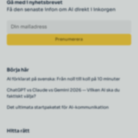
Gå med i nyhetsbrevet
Få den senaste infon om AI direkt i inkorgen
Börja här
AI förklarat på svenska: Från noll till koll på 10 minuter
ChatGPT vs Claude vs Gemini 2026 — Vilken AI ska du
faktiskt välja?
Det ultimata startpaketet för AI-kommunikation
Hitta rätt