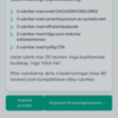
3 rubriker med exakt [HUVUDNYCKELORD]
3 rubriker med variant/synonym av nyckelordet
3 rubriker med siffra/erbjudande
3 rubriker med fråga som matchar 
sökintentionen
3 rubriker med tydlig CTA
Varje rubrik max 30 tecken. Inga duplicerade 
budskap. Inga "klick här".
Efter rubrikerna: skriv 4 beskrivningar (max 90 
tecken) som kompletterar olika rubriker.
Kopiera
Anpassa i Promptgeneratorn →
prompt