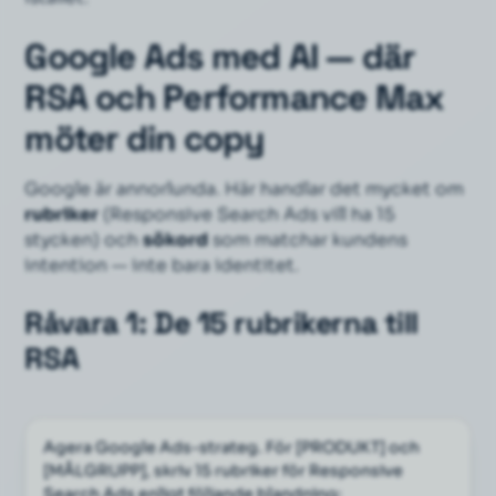
Google Ads med AI — där
RSA och Performance Max
möter din copy
Google är annorlunda. Här handlar det mycket om
rubriker
(Responsive Search Ads vill ha 15
stycken) och
sökord
som matchar kundens
intention
— inte bara identitet.
Råvara 1: De 15 rubrikerna till
RSA
Agera Google Ads-strateg. För [PRODUKT] och 
[MÅLGRUPP], skriv 15 rubriker för Responsive 
Search Ads enligt följande blandning: