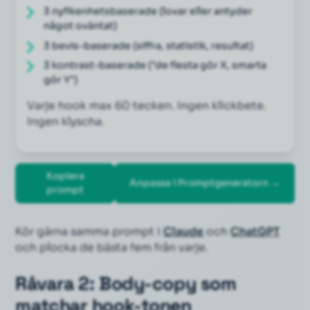
3 nyfikenhetsbaserade (lovar eller antyder 
något oväntat)
3 bevis-baserade (siffra, statistik, resultat)
3 kontrast-baserade ("de flesta gör X, smarta 
gör Y")
Varje hook max 60 tecken. Ingen klickbete. 
Ingen klyscha.
Kopiera
Anpassa i Promptgeneratorn →
prompt
Kör gärna samma prompt i
Claude
och
ChatGPT
och plocka de bästa fem från varje.
Råvara 2: Body-copy som
matchar hook-tonen