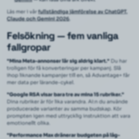
Läs mer i vår
fullständiga jämförelse av ChatGPT,
Claude och Gemini 2026
.
Felsökning — fem vanliga
fallgropar
"Mina Meta-annonser lär sig aldrig klart."
Du har
troligen för få konverteringar per kampanj. Slå
ihop liknande kampanjer till en, så Advantage+ får
mer data per lärande-cykel.
"Google RSA visar bara tre av mina 15 rubriker."
Dina rubriker är för lika varandra. AI:n du använde
producerade varianter av samma budskap. Kör
prompten igen med uttrycklig instruktion att vara
emotionellt olika
.
"Performance Max dränerar budgeten på låg-