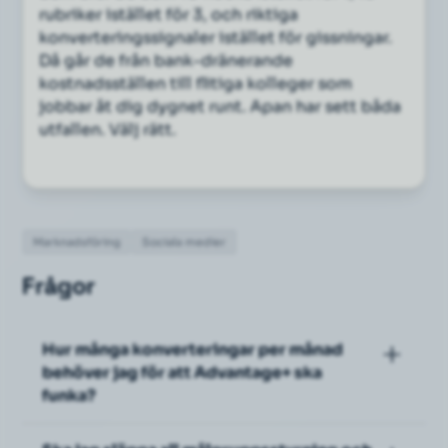
rubriker istället för 3, och riktiga
konverteringssignaler istället för gissningar.
Då går de från bank-dränerande
kostnadsställen till flitiga kolleger som
jobbar åt dig dygnet runt. Apan har sett båda
utfallen. Välj rätt.
Marknadsföring
Sociala medier
Frågor
Hur många konverteringar per månad
behöver jag för att Advantage+ ska
funka?
Tumregel: minst 50 konverteringar per