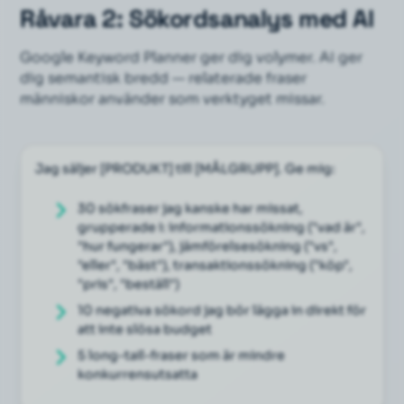
Råvara 2: Sökordsanalys med AI
Google Keyword Planner ger dig volymer. AI ger
dig
semantisk bredd
— relaterade fraser
människor använder som verktyget missar.
Jag säljer [PRODUKT] till [MÅLGRUPP]. Ge mig:
30 sökfraser jag kanske har missat, 
grupperade i: informationssökning ("vad är", 
"hur fungerar"), jämförelsesökning ("vs", 
"eller", "bäst"), transaktionssökning ("köp", 
"pris", "beställ")
10 negativa sökord jag bör lägga in direkt för 
att inte slösa budget
5 long-tail-fraser som är mindre 
konkurrensutsatta