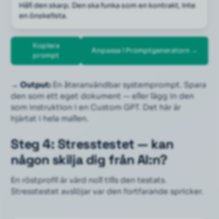
Håll den skarp. Den ska funka som en kontrakt, inte 
en önskelista.
Kopiera
Anpassa i Promptgeneratorn →
prompt
→ Output:
En återanvändbar systemprompt. Spara
den som ett eget dokument — eller lägg in den
som instruktion i en Custom GPT. Det här är
hjärtat i hela mallen.
Steg 4: Stresstestet — kan
någon skilja dig från AI:n?
En röstprofil är värd noll tills den testats.
Stresstestet avslöjar var den fortfarande spricker.