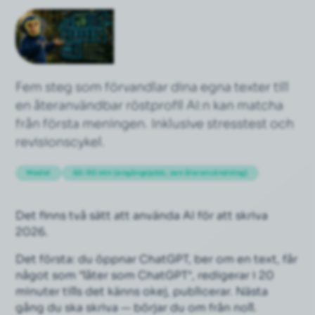
Fem steg som förvandlar dina egna texter till
en återanvändbar röstprofil AI:n kan matcha
från första meningen. Inklusive stresstest och
revisionscykel.
Medel
60–90 min (engångsjobb, sen återanvändning)
Det finns två sätt att använda AI för att skriva
2026.
Det första: du öppnar ChatGPT, ber om en text, får
något som "låter som ChatGPT", redigerar i 20
minuter tills det känns okej, publicerar. Nästa
gång du ska skriva — börjar du om från noll.