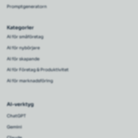
Promptgeneratorn
Kategorier
AI för småföretag
AI för nybörjare
AI för skapande
AI för Företag & Produktivitet
AI för marknadsföring
AI-verktyg
ChatGPT
Gemini
Claude