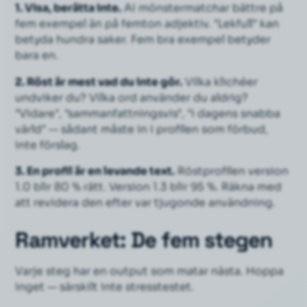
1. Visa, berätta inte.
AI mönstermatchar bättre på
fem exempel än på femton adjektiv. "Lekfull" kan
betyda hundra saker. Fem bra exempel betyder
bara en.
2. Röst är mest vad du
inte
gör.
Vilka klichéer
undviker du? Vilka ord använder du aldrig?
"Vidare", "sammanfattningsvis", "i dagens snabba
värld" — sådant måste in i profilen som förbud,
inte förslag.
3. En profil är en levande text.
Röstprofilen version
1.0 blir 80 % rätt. Version 1.3 blir 95 %. Räkna med
att revidera den efter var tjugonde användning.
Ramverket: De fem stegen
Varje steg har en output som matar nästa. Hoppa
inget — särskilt inte stresstestet.