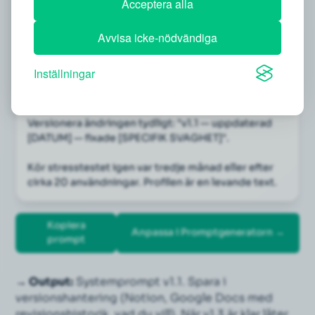
Acceptera alla
Uppdatera min systemprompt för att täppa till 
dessa specifika luckor:
Avvisa icke-nödvändiga
1. Lägg till nya förbud baserat på avslöjandena
2. Justera eventuella regler som visade sig för lösa
Inställningar
3. Lägg till ytterligare 2 Few-Shot-exempel som 
specifikt visar det som saknades
Versionera ändringen tydligt: "v1.1 — uppdaterad 
[DATUM] — fixade [SPECIFIK SVAGHET]".
Kör stresstestet igen var tredje månad eller efter 
cirka 20 användningar. Profilen är en levande text.
Kopiera
Anpassa i Promptgeneratorn →
prompt
→ Output:
Systemprompt v1.1. Spara i
versionshantering (Notion, Google Docs med
revisionshistorik, vad du vill). När v1.3 är klar låter