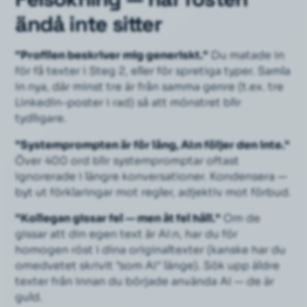
ändå inte sitter
"Profilen beskriver mig generiskt."
Du matade in
för få texter i Steg 2, eller för spretiga typer. Samla
in nya, där minst tre är från samma genre (t.ex. tre
LinkedIn-poster i rad) så att mönstret blir
tydligare.
"Systemprompten är för lång, AI:n följer den inte."
Över 400 ord blir systempromptar oftast
ignorerade i längre konversationer. Kondensera —
byt ut förklaringar mot regler, adjektiv mot förbud.
"Kollegan gissar fel — men åt fel håll."
Om de
gissar att
din egen
text är AI:n, har du för
homogen röst i dina originaltexter (kanske har du
omedvetet skrivit "som AI" länge). Sök upp äldre
texter från innan du började använda AI — de är
guld.