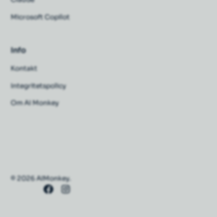
Microsoft Copilot
Info
Kontakt
Integritetspolicy
Om AI Monkey
© 2026 AIMonkey.