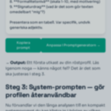
8. **Formalitetsnivå** (skala 1-10, med motivering)
9. **Signaturdrag** (vad är det som gör texten 
omedelbart "mig"?)
Presentera som en tabell. Var specifik, undvik 
generiska adjektiv.
Kopiera
Anpassa i Promptgeneratorn →
prompt
→ Output:
Ett första utkast av din röstprofil. Läs
igenom noga — känns något fel? Det är det som
ska justeras i steg 3.
Steg 3: System-prompten — gör
profilen återanvändbar
Nu förvandlar vi den långa analysen till en kompakt