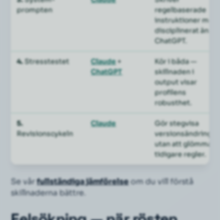
prompten
regelbaserade
instruktioner mer
disciplinerat än
ChatGPT.
4.
Stresstestet
Claude
+
Kör i båda —
ChatGPT
skillnaden i
output visar
profilens
robusthet.
5.
Claude
Gör stegvisa
Revisionscykeln
versionsändringar
utan att glömma
tidigare regler.
Se vår
fullständiga jämförelse
om du vill förstå
skillnaderna bättre.
Felsökning — när rösten