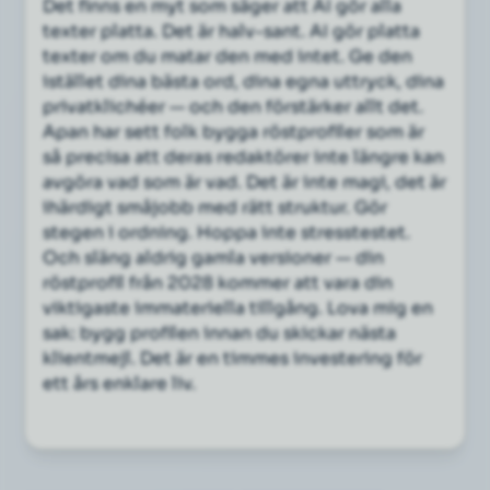
Det finns en myt som säger att AI gör alla
texter platta. Det är halv-sant. AI gör platta
texter om du matar den med intet. Ge den
istället dina bästa ord, dina egna uttryck, dina
privatklichéer — och den förstärker allt det.
Apan har sett folk bygga röstprofiler som är
så precisa att deras redaktörer inte längre kan
avgöra vad som är vad. Det är inte magi, det är
ihärdigt småjobb med rätt struktur. Gör
stegen i ordning. Hoppa inte stresstestet.
Och släng aldrig gamla versioner — din
röstprofil från 2028 kommer att vara din
viktigaste immateriella tillgång. Lova mig en
sak: bygg profilen
innan
du skickar nästa
klientmejl. Det är en timmes investering för
ett års enklare liv.