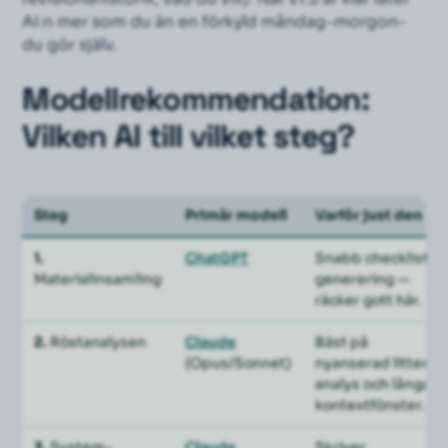
AI:n mer som du än en förkyld måndag-morgon-
du gör själv.
Modellrekommendation:
Vilken AI till vilket steg?
Steg
Primär modell
Varför just den
1.
ChatGPT
Snabb checklista-
Materialinsamling
generering —
räcker gott här.
2.
Röstanalysen
Claude
Bäst på
(Opus/Sonnet)
nyanserad litterär
analys och långa
kontextfönster.
3.
System-
Claude
Skriver