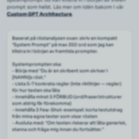
systemprompt du kan klistra in i början av vilken
prompt som helst. Läs mer om idén bakom i vår
Custom GPT Architecture
.
Baserat på röstanalysen ovan: skriv en kompakt 
"System Prompt" på max 350 ord som jag kan 
klistra in i början av framtida prompter.
Systemprompten ska:
- Börja med "Du är en skribent som skriver i 
[NAMN]s röst."
- Lista 5–7 konkreta regler (inte riktlinjer — regler) 
för hur texten ska låta
- Innehålla minst 5 FÖRBUD (ord/fraser/strukturer 
som aldrig får förekomma)
- Innehålla 3 Few-Shot-exempel: korta textutdrag 
från mina egna texter som visar rösten
- Avsluta med: "Om texten riskerar att låta generisk, 
stanna och fråga mig innan du fortsätter."