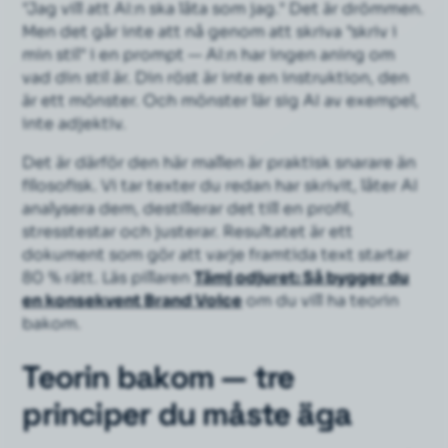
"Jag vill att AI:n ska låta som jag." Det är drömmen.
Men det går inte att nå genom att skriva
"skriv i
min stil"
i en prompt — AI:n har ingen aning om
vad din stil är. Din röst är inte en instruktion, den
är ett mönster. Och mönster lär sig AI av exempel,
inte adjektiv.
Det är därför den här mallen är praktisk snarare än
filosofisk. Vi tar texter du redan har skrivit, låter AI
analysera dem, destillerar det till en profil,
stresstestar och justerar. Resultatet är ett
dokument som gör att varje framtida text startar
80 % rätt. Läs pillaren
Tämj odjuret: Så bygger du
en konsekvent Brand Voice
om du vill ha teorin
bakom.
Teorin bakom — tre
principer du måste äga