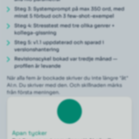
Steg 3: Systemprompt på max 350 ord, med
minst 5 förbud och 3 few-shot-exempel
Steg 4: Stresstest med tre olika genrer +
kollega-gissning
Steg 5: v1.1 uppdaterad och sparad i
versionshantering
Revisionscykel bokad var tredje månad —
profilen är levande
När alla fem är bockade skriver du inte längre "åt"
AI:n. Du skriver
med
den. Och skillnaden märks
från första meningen.
Apan tycker