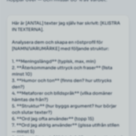
Här är [ANTAL] texter jag själv har skrivit: [KLISTRA 
IN TEXTERNA].
Analysera dem och skapa en röstprofil för 
[NAMN/VARUMÄRKE] med följande struktur:
1. **Meningslängd** (typisk, max, min)
2. **Återkommande uttryck och fraser** (lista 
minst 10)
3. **Humor och ton** (finns den? hur uttrycks 
den?)
4. **Metaforer och bildspråk** (vilka domäner 
hämtas de från?)
5. **Struktur** (hur byggs argument? hur börjar 
och slutar texter?)
6. **Ord jag ofta använder** (topp 15)
7. **Ord jag aldrig använder** (gissa utifrån stilen 
— minst 5)