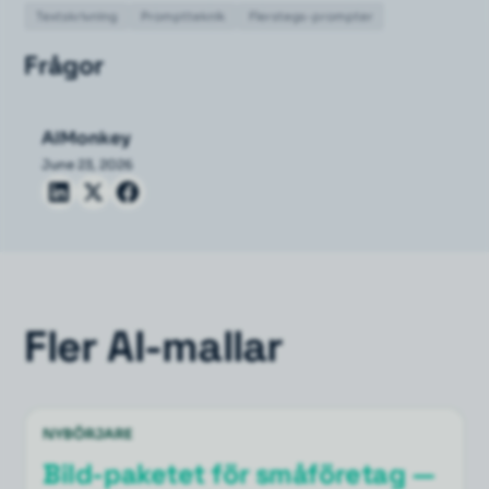
Textskrivning
Promptteknik
Flerstegs-prompter
Frågor
AIMonkey
June 23, 2026
Fler AI-mallar
NYBÖRJARE
Bild-paketet för småföretag —