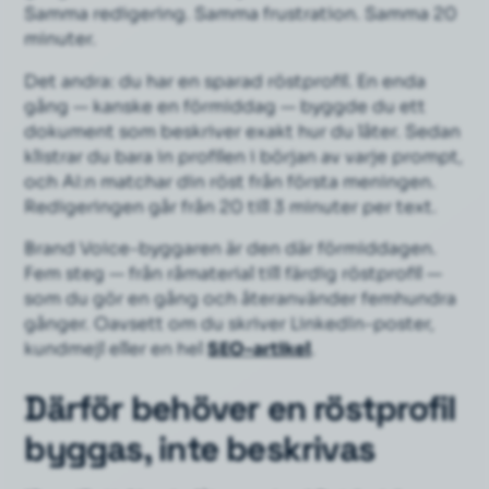
Samma redigering. Samma frustration. Samma 20
minuter.
Det andra: du har en sparad
röstprofil
. En enda
gång — kanske en förmiddag — byggde du ett
dokument som beskriver exakt hur du låter. Sedan
klistrar du bara in profilen i början av varje prompt,
och AI:n matchar din röst från första meningen.
Redigeringen går från 20 till 3 minuter per text.
Brand Voice-byggaren är den där förmiddagen.
Fem steg — från råmaterial till färdig röstprofil —
som du gör en gång och återanvänder femhundra
gånger. Oavsett om du skriver LinkedIn-poster,
kundmejl eller en hel
SEO-artikel
.
Därför behöver en röstprofil
byggas, inte beskrivas