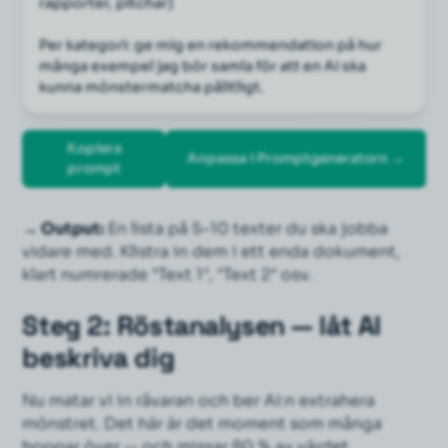
rapporter, pitchar)
Per kategori: ge mig en rekommendation på hur 
många exempel jag bör samla för att en AI ska 
kunna mönstermatcha pålitligt.
Kopiera
Anpassa i Promptgeneratorn →
prompt
→ Output:
En lista på 5–10 texter du ska jobba
vidare med. Klistra in dem i ett enda dokument,
klart numrerade "Text 1", "Text 2" osv.
Steg 2: Röstanalysen — låt AI
beskriva dig
Nu matar vi in råvaran och ber AI:n extrahera
mönstret. Det här är det moment som många
hoppar över — och missar 80 % av värdet.