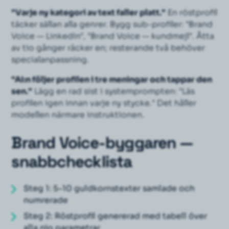
"Varje ny kategori av text faller platt."
En röstprofil
täcker sällan alla genrer. Bygg sub-profiler: "Brand
Voice — LinkedIn", "Brand Voice — kundmejl". Åtta
av tio gånger räcker en; resterande två behöver
specialanpassning.
"AI:n följer profilen i tre meningar och tappar den
sen."
Lägg en rad sist i systemprompten:
"Läs
profilen igen innan varje ny stycke."
Det håller
modellen närmare instruktionen.
Brand Voice-byggaren —
snabbchecklista
Steg 1: 5–10 guldkornstexter samlade och
numrerade
Steg 2: Röstprofil genererad med tabell över
alla nio parametrar