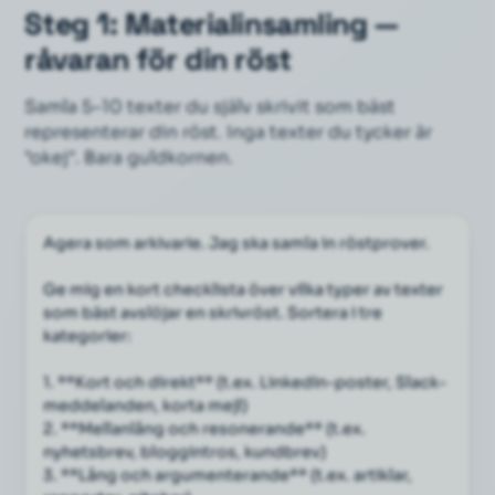
Steg 1: Materialinsamling —
råvaran för din röst
Samla 5–10 texter du själv skrivit som
bäst
representerar din röst. Inga texter du tycker är
"okej". Bara guldkornen.
Agera som arkivarie. Jag ska samla in röstprover.
Ge mig en kort checklista över vilka typer av texter 
som bäst avslöjar en skrivröst. Sortera i tre 
kategorier:
1. **Kort och direkt** (t.ex. LinkedIn-poster, Slack-
meddelanden, korta mejl)
2. **Mellanlång och resonerande** (t.ex. 
nyhetsbrev, bloggintros, kundbrev)
3. **Lång och argumenterande** (t.ex. artiklar, 