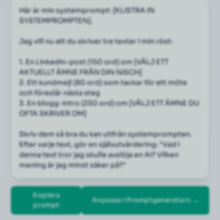
Här är min systemprompt: [KLISTRA IN 
SYSTEMPROMPTEN].
Jag vill nu att du skriver tre texter i min röst:
1. En LinkedIn-post (150 ord) om [VÄLJ ETT 
AKTUELLT ÄMNE FRÅN DIN NISCH]
2. Ett kundmejl (80 ord) som tackar för ett möte 
och föreslår nästa steg
3. En blogg-intro (250 ord) om [VÄLJ ETT ÄMNE DU 
OFTA SKRIVER OM]
Skriv dem så bra du kan utifrån systemprompten. 
Efter varje text, gör en självutvärdering: "Vad i 
denna text tror jag skulle avslöja en AI? Vilken 
mening är jag minst säker på?"
Kopiera
Anpassa i Promptgeneratorn →
prompt