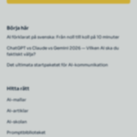
Börja här
AI förklarat på svenska: Från noll till koll på 10 minuter
ChatGPT vs Claude vs Gemini 2026 — Vilken AI ska du
faktiskt välja?
Det ultimata startpaketet för AI-kommunikation
Hitta rätt
Ai-mallar
Ai-artiklar
AI-skolan
Promptbiblioteket