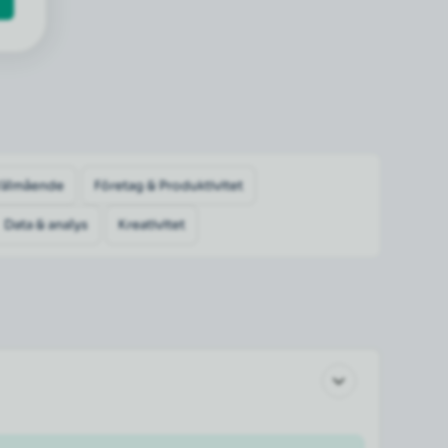
Välmående
Företag & Produktivitet
Data & analys
Kreativitet