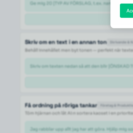
Ge mig 20 [TYP AV FÖRSLAG, t.ex. namnförslag på
Acc
Skriv om en text i en annan ton
Skrivande & 
Behåll innehållet men byt tonen — perfekt när texte
Skriv om texten nedan så att den blir [ÖNSKAD TO
Få ordning på röriga tankar
Företag & Produktiv
Töm hjärnan och låt AI:n sortera kaoset i en priorite
Jag rabblar upp allt jag har att göra. Hjälp mig so