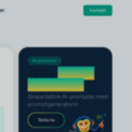
er
Mer
Kontakt
AI-prompter
Testa
prompt
generatorn
Skapa bättre AI-prompter med
promptgeneratorn!
Testa nu