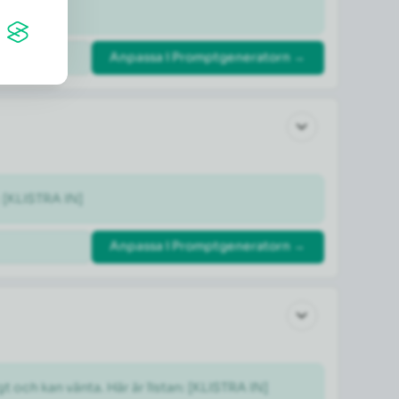
Anpassa i Promptgeneratorn →
: [KLISTRA IN]
Anpassa i Promptgeneratorn →
gt och kan vänta. Här är listan: [KLISTRA IN]