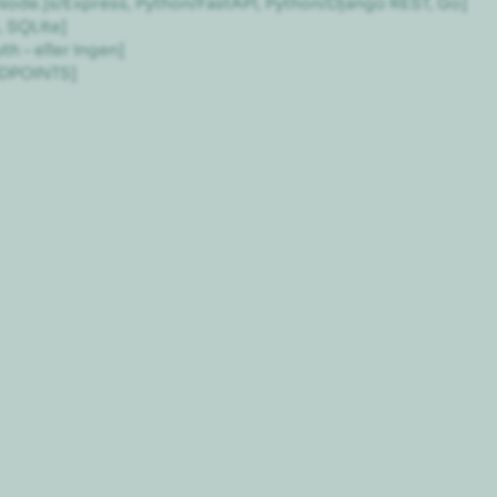
ode.js/Express, Python/FastAPI, Python/Django REST, Go]

SQLite]

h – eller ingen]

DPOINTS]
