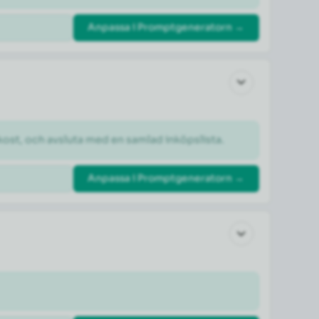
Anpassa i Promptgeneratorn →
kost, och avsluta med en samlad inköpslista.
Anpassa i Promptgeneratorn →