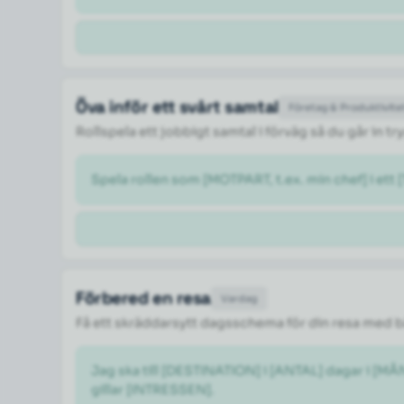
Öva inför ett svårt samtal
Företag & Produktivite
Rollspela ett jobbigt samtal i förväg så du går in 
Spela rollen som [MOTPART, t.ex. min chef] i ett 
Förbered en resa
Vardag
Få ett skräddarsytt dagsschema för din resa med 
Jag ska till [DESTINATION] i [ANTAL] dagar i [M
gillar [INTRESSEN].