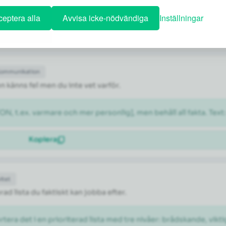
 en podd om trädgård]. Blanda lekfulla och seriösa förslag.
eptera alla
Avvisa icke-nödvändiga
Inställningar
Kopiera
Kommunikation
n känns fel men du inte vet varför.
N, t.ex. varmare och mer personlig], men behåll all fakta. Text
Kopiera
itet
rad lista du faktiskt kan jobba efter.
rtera det i en prioriterad lista med tre nivåer: brådskande, vikti