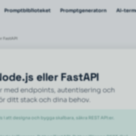
Promptbiblioteket
Promptgeneratorn
AI-term
r FastAPI
de.js eller FastAPI
r med endpoints, autentisering och
r ditt stack och dina behov.
 i att designa och bygga skalbara, säkra REST API:er.
