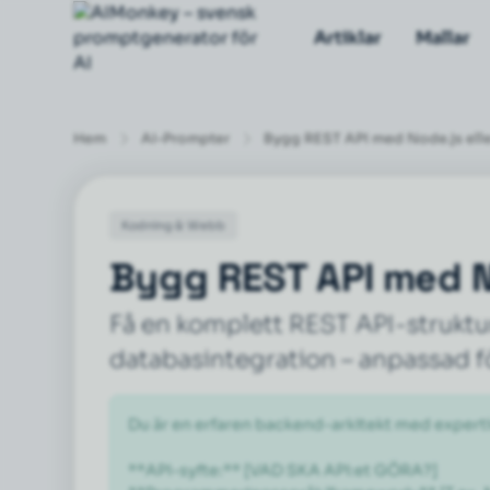
Artiklar
Mallar
Hem
AI-Prompter
Bygg REST API med Node.js elle
Kodning & Webb
Bygg REST API med No
Få en komplett REST API-struktu
databasintegration – anpassad fö
Du är en erfaren backend-arkitekt med expertis
**API-syfte:** [VAD SKA API:et GÖRA?]
