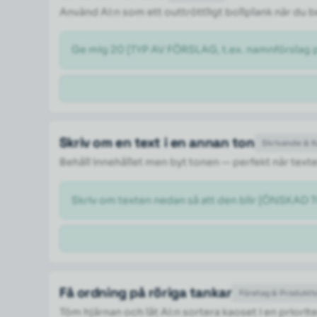
Använd AI:n som ett outtröttligt bollplank när du
Ge mig 20 [TYP AV FÖRSLAG, t.ex. namnförslag på
Skriv om en text i en annan ton
Skrivande & 
Behåll innehållet men byt tonen — perfekt när texte
Skriv om texten nedan så att den blir [ÖNSKAD TO
Få ordning på röriga tankar
Företag & Produktiv
Töm hjärnan och låt AI:n sortera kaoset i en priorite