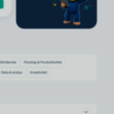
Välmående
Företag & Produktivitet
Data & analys
Kreativitet