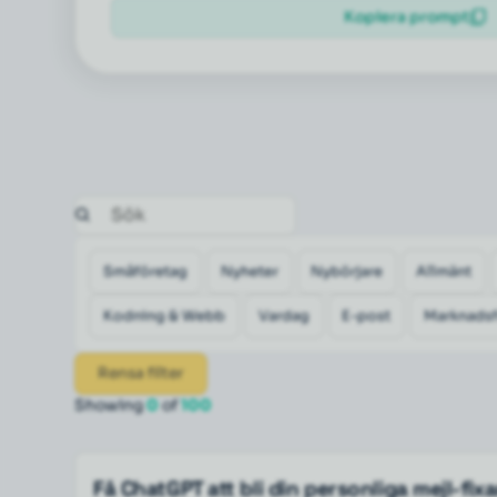
Kopiera prompt
Småföretag
Nyheter
Nybörjare
Allmänt
Kodning & Webb
Vardag
E-post
Marknadsf
Rensa filter
Showing
0
of
100
Få ChatGPT att bli din personliga mejl-fix