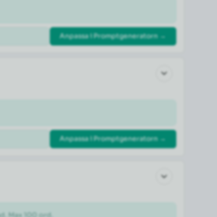
Anpassa i Promptgeneratorn →
Anpassa i Promptgeneratorn →
ad. Max 100 ord.