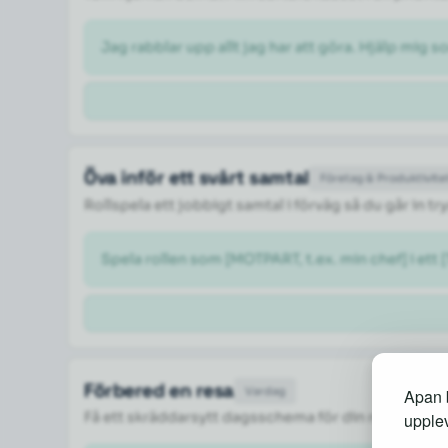
Jag rabblar upp allt jag har att göra. Hjälp mig so
Öva inför ett svårt samtal
Företag & Produktivite
Rollspela ett jobbigt samtal i förväg så du går in 
Spela rollen som [MOTPART, t.ex. min chef] i ett 
Förbered en resa
Vardag
Apan b
Få ett skräddarsytt dagsschema för din resa med 
upplev