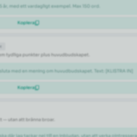
5 år, med ett vardagligt exempel. Max 150 ord.
Kopiera
et
l fem tydliga punkter plus huvudbudskapet.
vsluta med en mening om huvudbudskapet. Text: [KLISTRA IN]
Kopiera
tt — utan att bränna broar.
ka där jag tackar nej till en inbjudan, utan att verka ointresser