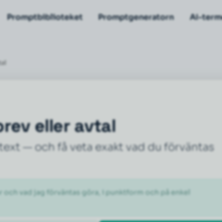
Promptbiblioteket
Promptgeneratorn
AI-term
tal
rev eller avtal
rtext — och få veta exakt vad du förväntas
r och vad jag förväntas göra, i punktform och på enkel 