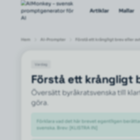
Artiklar
Mallar
Hem
AI-Prompter
Förstå ett krångligt brev eller av
Vardag
Förstå ett krångligt b
Översätt byråkratsvenska till kla
göra.
Förklara vad det här brevet egentligen berätta
svenska. Brev: [KLISTRA IN]