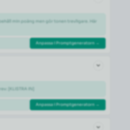
 behåll min poäng men gör tonen trevligare. Här 
Anpassa i Promptgeneratorn →
rev: [KLISTRA IN]
Anpassa i Promptgeneratorn →