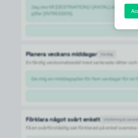
Jag ska till [DESTINATION] i [ANTAL] dagar i [M
Acc
gillar [INTRESSEN].
Planera veckans middagar
Vardag
En färdig veckomatsedel med varierade rätter och 
Ge mig en middagsplan för fem vardagar för en fa
Förklara något svårt enkelt
Utbildning & Läran
Få en svårförståelig sak förklarad på enkel svenska