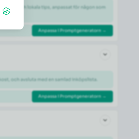
dheter och lokala tips, anpassat för någon som 
Anpassa i Promptgeneratorn →
kost, och avsluta med en samlad inköpslista.
Anpassa i Promptgeneratorn →