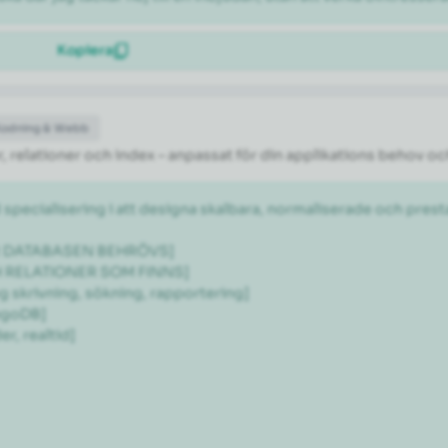
Kopiera
Kodning & Webb
 relationer och index – anpassat för din applikations behov oc
 specialisering i att designa skalbara, normaliserade och pr
ÖR DATABASEN BEHRÖVS]

H RELATIONER SOM FINNS]

 skrivning, sökning, rapportering]

goDB]

, realtid]
