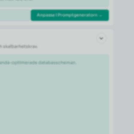
Anpassa i Promptgeneratorn →
h skalbarhetskrav.
estanda-optimerade databasscheman.
