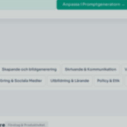
Anpassa i Promptgeneratorn →
Skapande och bildgenerering
Skrivande & Kommunikation
öring & Sociala Medier
Utbildning & Lärande
Policy & Etik
are
Företag & Produktivitet