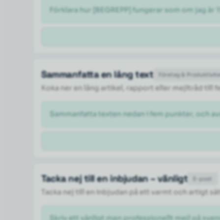
Förklara hur [BEGREPP] fungerar som om jag är 1
Sammanfatta en lång text
Företag & Produktivit
Koka ner en lång artikel, rapport eller mejltråd til
Sammanfatta texten nedan i fem punkter, och a
Tacka nej till en inbjudan – vänligt
E-post
Tacka nej till en inbjudan på ett varmt och artigt sä
Skriv ett vänligt men professionellt mejl på svens