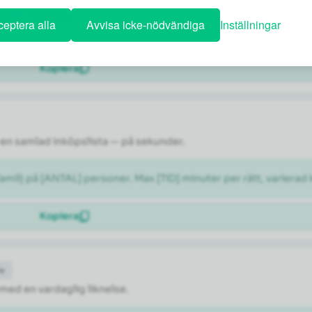
ÅNAD]. Föreslå ett dagsschema med en blandning av kända sevär
eptera alla
Avvisa icke-nödvändiga
Inställningar
Kopiera
en samlad inköpslista — på sekunder.
milj på [ANTAL] personer. Max [TID] minuter per rätt, varierad 
Kopiera
de
 med en vardaglig liknelse.