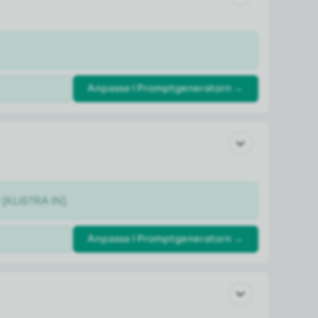
Anpassa i Promptgeneratorn →
: [KLISTRA IN]
Anpassa i Promptgeneratorn →