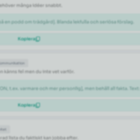
 behöver många idéer snabbt.
 en podd om trädgård]. Blanda lekfulla och seriösa förslag.
Kopiera
Kommunikation
n känns fel men du inte vet varför.
N, t.ex. varmare och mer personlig], men behåll all fakta. Text
Kopiera
itet
rad lista du faktiskt kan jobba efter.