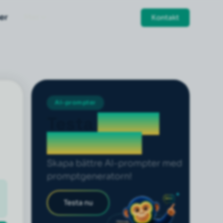
er
Mer
Kontakt
AI-prompter
Testa
prompt
generatorn
Skapa bättre AI-prompter med
promptgeneratorn!
Testa nu