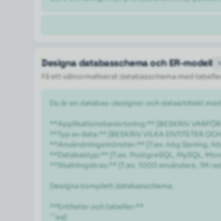
Designa databasschema och ER-modell
Få ett välnormaliserat databasschema med tabeller,
Du är en databas-designer och dataarkitekt med
**Applikationsbeskrivning:** [BESKRIV VARF
**Typ av data:** [BESKRIV VILKA ENTITETER OC
**Användningsmönster:** [T.ex. hög läsning, hög
**Databastyp:** [T.ex. PostgreSQL, MySQL, Mon
**Skalningskrav:** [T.ex. 1000 användare, 1M rader
Designa komplett databasschema:

**Entiteter och tabeller:**

```sql
