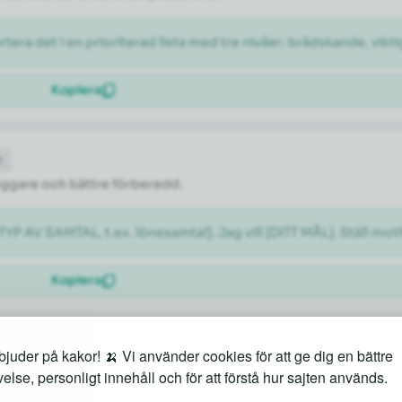
rtera det i en prioriterad lista med tre nivåer: brådskande, vikti
Kopiera
t
tryggare och bättre förberedd.
[TYP AV SAMTAL, t.ex. lönesamtal]. Jag vill [DITT MÅL]. Ställ m
Kopiera
juder på kakor! 🍌 Vi använder cookies för att ge dig en bättre
både kända sevärdheter och lokala guldkorn.
else, personligt innehåll och för att förstå hur sajten används.