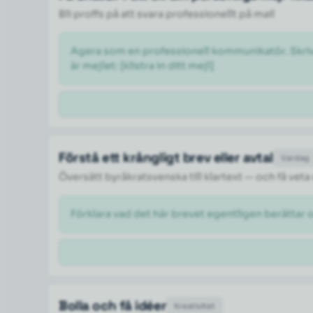
Bli proffs på att svara professionellt på mail
Agera som en professionell kommunikatör. Skriv om
är mejlet: [klistra in ditt mejl] 
Förstå ett krångligt brev eller avtal
Vardag
Översätt byråkratsvenska till klartext — och få veta
Förklara vad det här brevet egentligen berättar 
Bolla och få idéer
Kreativitet