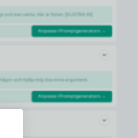
gt och kan vänta. Här är listan: [KLISTRA IN]
Anpassa i Promptgeneratorn →
otfrågor och hjälp mig öva mina argument.
Anpassa i Promptgeneratorn →