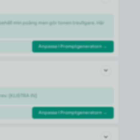
 behåll min poäng men gör tonen trevligare. Här 
Anpassa i Promptgeneratorn →
rev: [KLISTRA IN]
Anpassa i Promptgeneratorn →