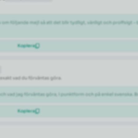
 följande mejl så att det blir tydligt, vänligt och proffsigt –
Kopiera
 exakt vad du förväntas göra.
och vad jag förväntas göra, i punktform och på enkel svenska. B
Kopiera