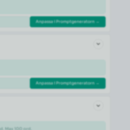
Anpassa i Promptgeneratorn →
Anpassa i Promptgeneratorn →
ad. Max 100 ord.