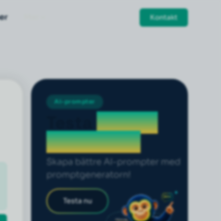
er
Mer
Kontakt
AI-prompter
Testa
prompt
generatorn
Skapa bättre AI-prompter med
promptgeneratorn!
Testa nu