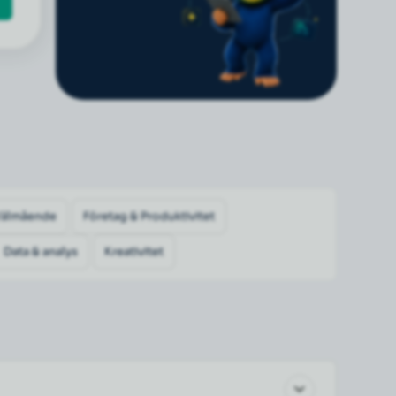
Välmående
Företag & Produktivitet
Data & analys
Kreativitet