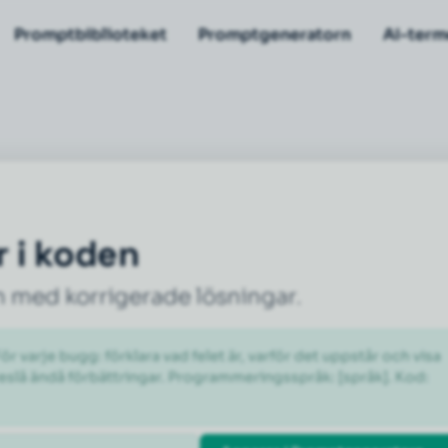
Promptbiblioteket
Promptgeneratorn
AI-term
r i koden
n med korrigerade lösningar.
 varje bugg: förklara vad felet är, varför det uppstår och visa 
eslå ändå förbättringar. Programmeringsspråk: [språk]. Kod: 