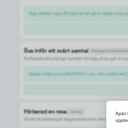
Jag rabblar upp allt jag har att göra. Hjälp mig so
Öva inför ett svårt samtal
Företag & Produktivite
Rollspela ett jobbigt samtal i förväg så du går in 
Spela rollen som [MOTPART, t.ex. min chef] i ett 
Förbered en resa
Vardag
Apan b
Få ett skräddarsytt dagsschema för din resa med 
upplev