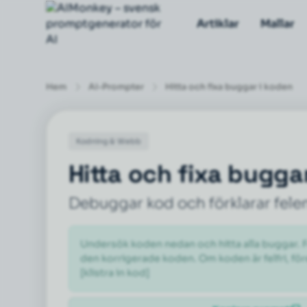
Artiklar
Mallar
Hem
AI-Prompter
Hitta och fixa buggar i koden
Kodning & Webb
Hitta och fixa bugga
Debuggar kod och förklarar fele
Undersök koden nedan och hitta alla buggar. För
den korrigerade koden. Om koden är felfri, för
[klistra in kod]