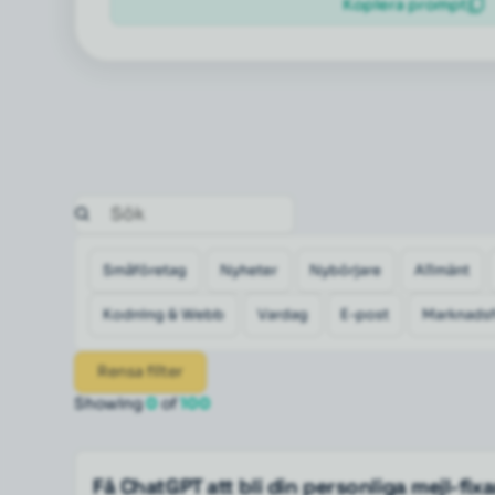
Kopiera prompt
Småföretag
Nyheter
Nybörjare
Allmänt
Kodning & Webb
Vardag
E-post
Marknadsf
Rensa filter
Showing
0
of
100
Få ChatGPT att bli din personliga mejl-fix