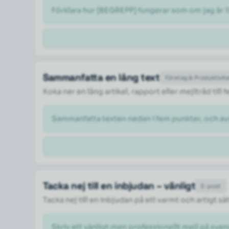
Förklara hur [BEGREPP] fungerar som om jag är 1
Sammanfatta en lång text
Företag & Produktivit
Koka ner en lång artikel, rapport eller mejltråd til
Sammanfatta texten nedan i fem punkter, och a
Tacka nej till en inbjudan – vänligt
E-post
Tacka nej till en inbjudan på ett varmt och artigt sä
Skriv ett vänligt men professionellt mejl på svens