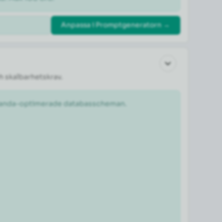
Anpassa i Promptgeneratorn →
h skalbarhetskrav.
estanda-optimerade databasscheman.
