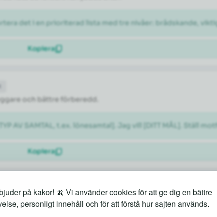
rtera det i en prioriterad lista med tre nivåer: brådskande, vikti
Kopiera
t
tryggare och bättre förberedd.
[TYP AV SAMTAL, t.ex. lönesamtal]. Jag vill [DITT MÅL]. Ställ m
Kopiera
juder på kakor! 🍌 Vi använder cookies för att ge dig en bättre
både kända sevärdheter och lokala guldkorn.
else, personligt innehåll och för att förstå hur sajten används.