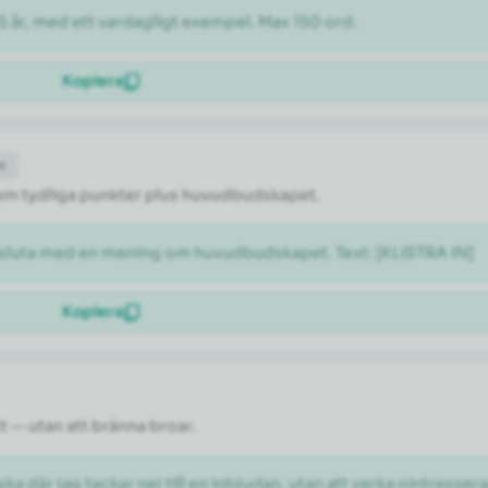
5 år, med ett vardagligt exempel. Max 150 ord.
Kopiera
et
l fem tydliga punkter plus huvudbudskapet.
vsluta med en mening om huvudbudskapet. Text: [KLISTRA IN]
Kopiera
tt — utan att bränna broar.
ka där jag tackar nej till en inbjudan, utan att verka ointresser