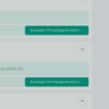
Anpassa i Promptgeneratorn →
: [KLISTRA IN]
Anpassa i Promptgeneratorn →