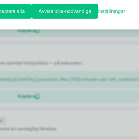
ÅNAD]. Föreslå ett dagsschema med en blandning av kända sevär
eptera alla
Avvisa icke-nödvändiga
Inställningar
Kopiera
en samlad inköpslista — på sekunder.
milj på [ANTAL] personer. Max [TID] minuter per rätt, varierad 
Kopiera
de
 med en vardaglig liknelse.