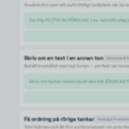
Använd AI:n som ett outtröttligt bollplank när du
Ge mig 20 [TYP AV FÖRSLAG, t.ex. namnförslag på
Skriv om en text i en annan ton
Skrivande & 
Behåll innehållet men byt tonen — perfekt när texte
Skriv om texten nedan så att den blir [ÖNSKAD TO
Få ordning på röriga tankar
Företag & Produktiv
Töm hjärnan och låt AI:n sortera kaoset i en priorite