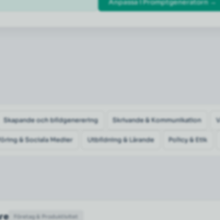
Anpassa i Promptgeneratorn →
Skapande och bildgenerering
Skrivande & Kommunikation
öring & Sociala Medier
Utbildning & Lärande
Policy & Etik
are
Företag & Produktivitet