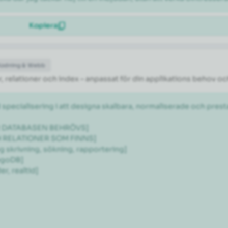
Kopiera
Kodning & Webb
 relationer och index – anpassat för din applikations behov oc
 specialisering i att designa skalbara, normaliserade och pr
ÖR DATABASEN BEHRÖVS]

H RELATIONER SOM FINNS]

 skrivning, sökning, rapportering]

goDB]

, realtid]
