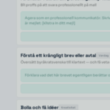
Bli proffs på att svara professionellt på mail
Agera som en professionell kommunikatör. Skriv om
är mejlet: [klistra in ditt mejl] 
Förstå ett krångligt brev eller avtal
Vardag
Översätt byråkratsvenska till klartext — och få veta
Förklara vad det här brevet egentligen berättar 
Bolla och få idéer
Kreativitet