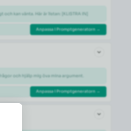
gt och kan vänta. Här är listan: [KLISTRA IN]
Anpassa i Promptgeneratorn →
otfrågor och hjälp mig öva mina argument.
Anpassa i Promptgeneratorn →