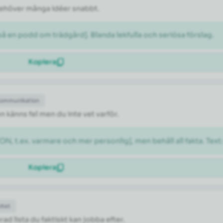
 behöver många idéer snabbt.
 en podd om trädgård]. Blanda lekfulla och seriösa förslag.
Kopiera
Kommunikation
n känns fel men du inte vet varför.
N, t.ex. varmare och mer personlig], men behåll all fakta. Text
Kopiera
itet
rad lista du faktiskt kan jobba efter.