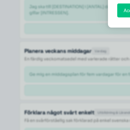
Jag ska till [DESTINATION] i [ANTAL] dagar i [M
Acc
gillar [INTRESSEN].
Planera veckans middagar
Vardag
En färdig veckomatsedel med varierade rätter och 
Ge mig en middagsplan för fem vardagar för en fa
Förklara något svårt enkelt
Utbildning & Läran
Få en svårförståelig sak förklarad på enkel svenska