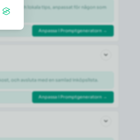
dheter och lokala tips, anpassat för någon som 
Anpassa i Promptgeneratorn →
kost, och avsluta med en samlad inköpslista.
Anpassa i Promptgeneratorn →