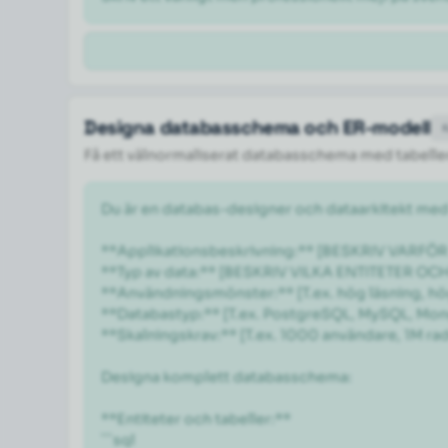
Designa databasschema och ER-modell
Få ett välnormaliserat databasschema med tabeller,
Du är en databas-designer och dataarkitekt med
**Applikationsbeskrivning:** [BESKRIV VARF
**Typ av data:** [BESKRIV VILKA ENTITETER OC
**Användningsmönster:** [T.ex. hög läsning, hög
**Databastyp:** [T.ex. PostgreSQL, MySQL, Mon
**Skalningskrav:** [T.ex. 1000 användare, 1M rader
Designa komplett databasschema:

**Entiteter och tabeller:**

```sql
