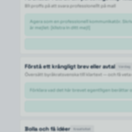
Bli proffs på att svara professionellt på mail
Agera som en professionell kommunikatör. Skriv om
är mejlet: [klistra in ditt mejl] 
Förstå ett krångligt brev eller avtal
Vardag
Översätt byråkratsvenska till klartext — och få veta
Förklara vad det här brevet egentligen berättar 
Bolla och få idéer
Kreativitet