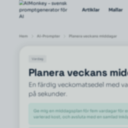
Artiklar
Mallar
Hem
AI-Prompter
Planera veckans middagar
Vardag
Planera veckans mi
En färdig veckomatsedel med var
på sekunder.
Ge mig en middagsplan för fem vardagar för en 
varierad kost, och avsluta med en samlad inköp