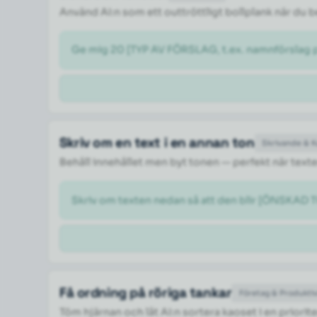
Använd AI:n som ett outtröttligt bollplank när du
Ge mig 20 [TYP AV FÖRSLAG, t.ex. namnförslag på
Skriv om en text i en annan ton
Skrivande & 
Behåll innehållet men byt tonen — perfekt när texte
Skriv om texten nedan så att den blir [ÖNSKAD TO
Få ordning på röriga tankar
Företag & Produktiv
Töm hjärnan och låt AI:n sortera kaoset i en priorite