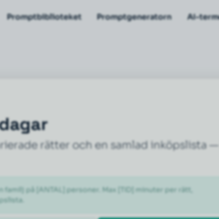
Promptbiblioteket
Promptgeneratorn
AI-term
ddagar
ierade rätter och en samlad inköpslista —
familj på [ANTAL] personer. Max [TID] minuter per rätt, 
slista.