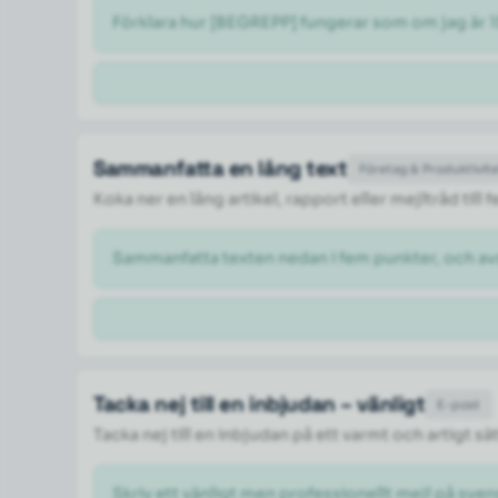
Förklara hur [BEGREPP] fungerar som om jag är 1
Sammanfatta en lång text
Företag & Produktivit
Koka ner en lång artikel, rapport eller mejltråd til
Sammanfatta texten nedan i fem punkter, och a
Tacka nej till en inbjudan – vänligt
E-post
Tacka nej till en inbjudan på ett varmt och artigt sä
Skriv ett vänligt men professionellt mejl på svens