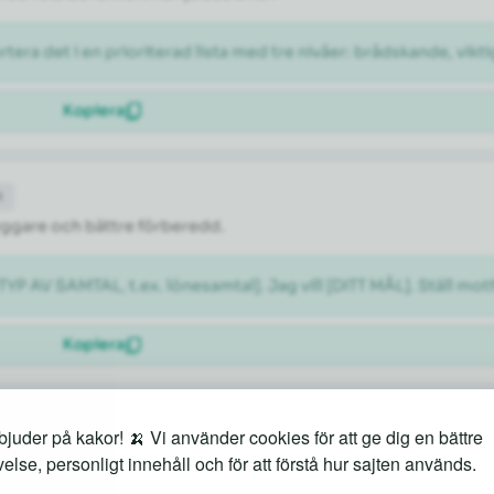
rtera det i en prioriterad lista med tre nivåer: brådskande, vikti
Kopiera
t
tryggare och bättre förberedd.
[TYP AV SAMTAL, t.ex. lönesamtal]. Jag vill [DITT MÅL]. Ställ m
Kopiera
juder på kakor! 🍌 Vi använder cookies för att ge dig en bättre
både kända sevärdheter och lokala guldkorn.
else, personligt innehåll och för att förstå hur sajten används.