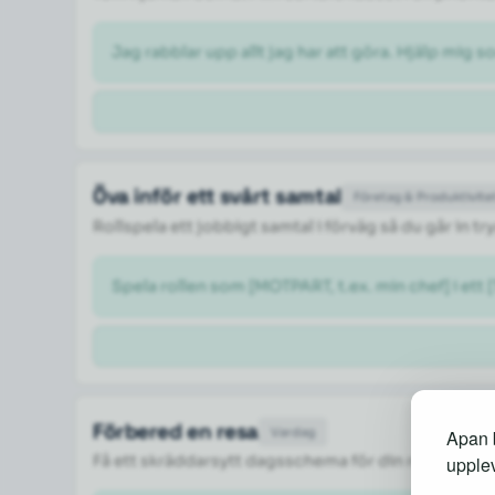
Jag rabblar upp allt jag har att göra. Hjälp mig so
Öva inför ett svårt samtal
Företag & Produktivite
Rollspela ett jobbigt samtal i förväg så du går in 
Spela rollen som [MOTPART, t.ex. min chef] i ett 
Förbered en resa
Vardag
Apan b
Få ett skräddarsytt dagsschema för din resa med 
upplev