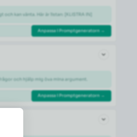
gt och kan vänta. Här är listan: [KLISTRA IN]
Anpassa i Promptgeneratorn →
otfrågor och hjälp mig öva mina argument.
Anpassa i Promptgeneratorn →