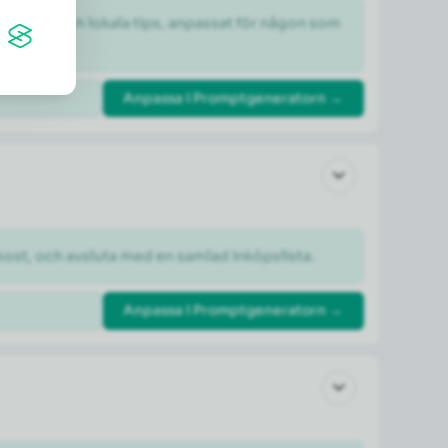
dheter och lokala tips, anpassat för någon som 
Anpassa i Promptgeneratorn →
kost, och avsluta med en samlad inköpslista.
Anpassa i Promptgeneratorn →