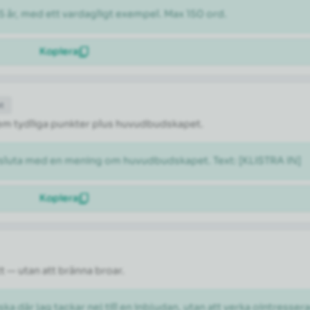
5 år, med ett vardagligt exempel. Max 150 ord.
Kopiera
et
l fem tydliga punkter plus huvudbudskapet.
vsluta med en mening om huvudbudskapet. Text: [KLISTRA IN]
Kopiera
tt — utan att bränna broar.
ka där jag tackar nej till en inbjudan, utan att verka ointresser