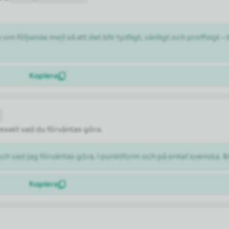
 följande mejl så att det blir tydligt, vänligt och proffsigt –
Kopiera
 exakt vad du förväntas göra.
och vad jag förväntas göra, i punktform och på enkel svenska. B
Kopiera