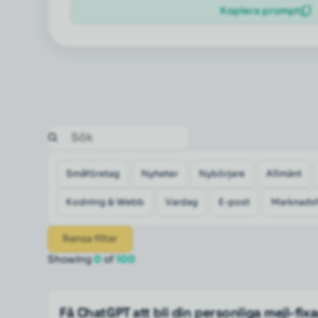
Kopiera prompt
Småföretag
Nyheter
Nybörjare
Allmänt
Kodning & Webb
Vardag
E-post
Marknadsf
Rensa filter
Showing
0
of
100
Få ChatGPT att bli din personliga mejl-fix