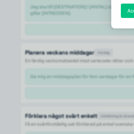
Jag ska till [DESTINATION] i [ANTAL] dagar i [M
Acc
gillar [INTRESSEN].
Planera veckans middagar
Vardag
En färdig veckomatsedel med varierade rätter och 
Ge mig en middagsplan för fem vardagar för en fa
Förklara något svårt enkelt
Utbildning & Läran
Få en svårförståelig sak förklarad på enkel svenska