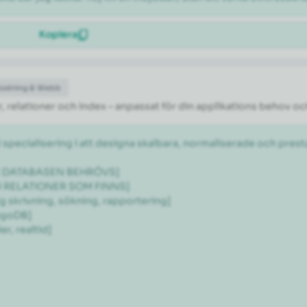
Kopiera
Kodning & Webb
 relationer och index – anpassat för din applikations behov oc
 specialisering i att designa skalbara, normaliserade och pr
ÖR DATABASEN BEHRÖVS]

H RELATIONER SOM FINNS]

 skrivning, sökning, rapportering]

goDB]

, realtid]
