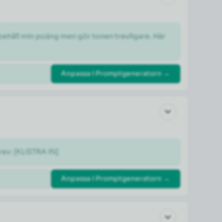
 behåll min poäng men gör tonen trevligare. Här 
Anpassa i Promptgeneratorn →
rev: [KLISTRA IN]
Anpassa i Promptgeneratorn →