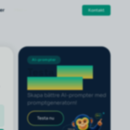
er
Mer
Kontakt
AI-prompter
Testa
prompt
generatorn
Skapa bättre AI-prompter med
promptgeneratorn!
Testa nu