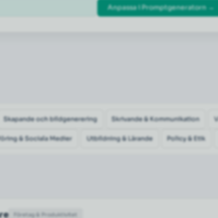
Anpassa i Promptgeneratorn →
Skapande och bildgenerering
Skrivande & Kommunikation
öring & Sociala Medier
Utbildning & Lärande
Policy & Etik
are
Företag & Produktivitet