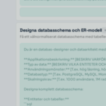
Designa databasschema och ER-modell
Få ett välnormaliserat databasschema med tabeller,
Du är en databas-designer och dataarkitekt med
**Applikationsbeskrivning:** [BESKRIV VARF
**Typ av data:** [BESKRIV VILKA ENTITETER OC
**Användningsmönster:** [T.ex. hög läsning, hög
**Databastyp:** [T.ex. PostgreSQL, MySQL, Mon
**Skalningskrav:** [T.ex. 1000 användare, 1M rader
Designa komplett databasschema:

**Entiteter och tabeller:**

```sql
