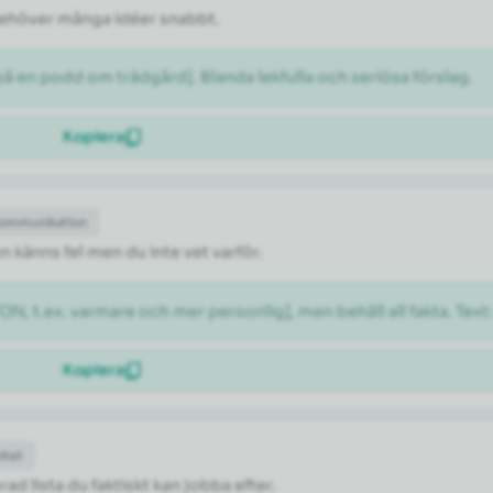
 behöver många idéer snabbt.
 en podd om trädgård]. Blanda lekfulla och seriösa förslag.
Kopiera
Kommunikation
n känns fel men du inte vet varför.
N, t.ex. varmare och mer personlig], men behåll all fakta. Text
Kopiera
itet
rad lista du faktiskt kan jobba efter.