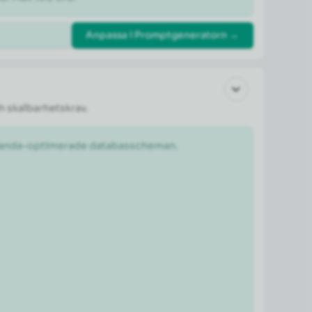
Anpassa i Promptgeneratorn →
h skalbarhetskrav.
estanda-optimerade databasscheman.
