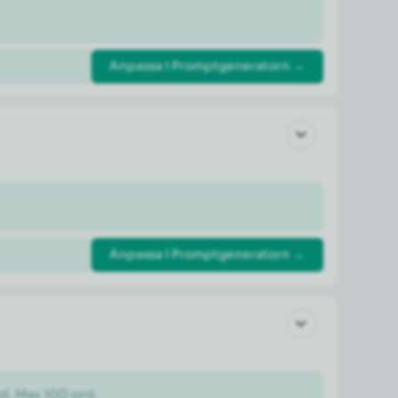
Anpassa i Promptgeneratorn →
Anpassa i Promptgeneratorn →
ad. Max 100 ord.