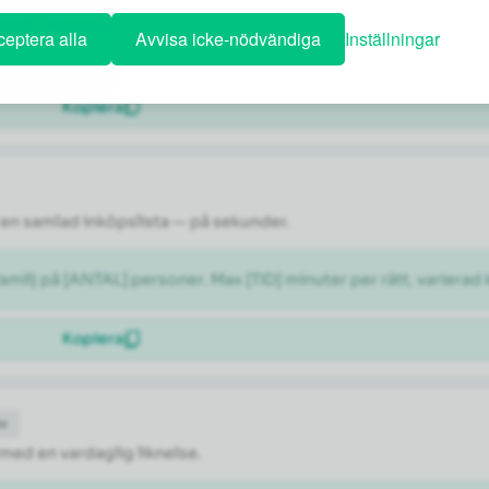
ÅNAD]. Föreslå ett dagsschema med en blandning av kända sevär
eptera alla
Avvisa icke-nödvändiga
Inställningar
Kopiera
en samlad inköpslista — på sekunder.
milj på [ANTAL] personer. Max [TID] minuter per rätt, varierad 
Kopiera
de
 med en vardaglig liknelse.