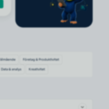
Välmående
Företag & Produktivitet
Data & analys
Kreativitet