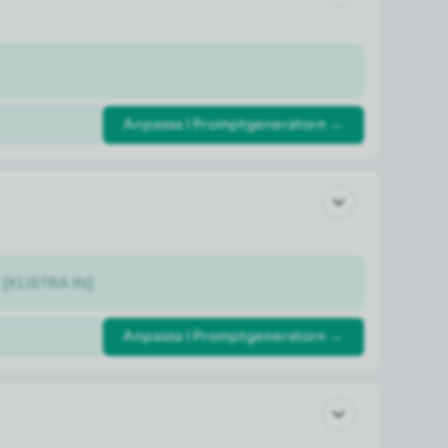
Anpassa i Promptgeneratorn →
: [KLISTRA IN]
Anpassa i Promptgeneratorn →