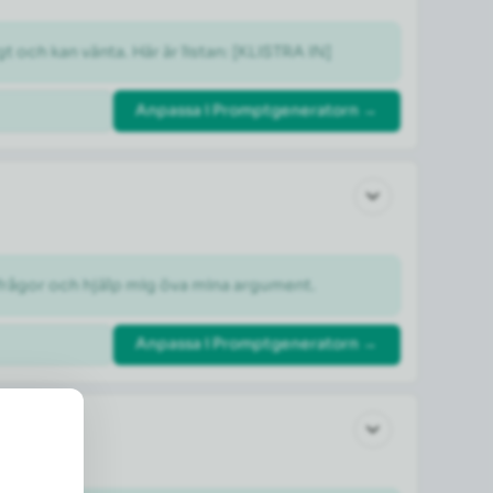
gt och kan vänta. Här är listan: [KLISTRA IN]
Anpassa i Promptgeneratorn →
otfrågor och hjälp mig öva mina argument.
Anpassa i Promptgeneratorn →