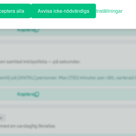
ÅNAD]. Föreslå ett dagsschema med en blandning av kända sevär
eptera alla
Avvisa icke-nödvändiga
Inställningar
Kopiera
en samlad inköpslista — på sekunder.
milj på [ANTAL] personer. Max [TID] minuter per rätt, varierad 
Kopiera
de
 med en vardaglig liknelse.