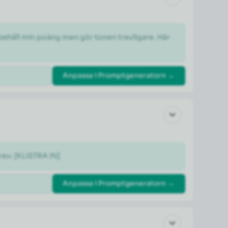
 behåll min poäng men gör tonen trevligare. Här 
Anpassa i Promptgeneratorn →
rev: [KLISTRA IN]
Anpassa i Promptgeneratorn →