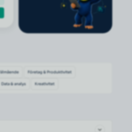
Välmående
Företag & Produktivitet
Data & analys
Kreativitet