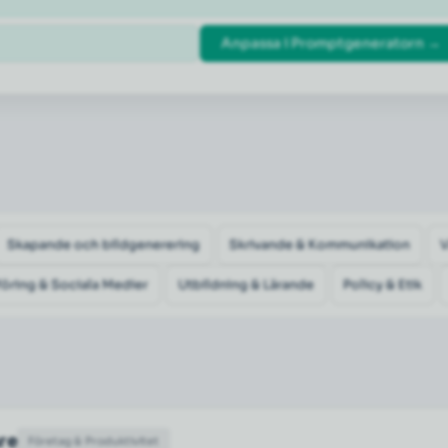
Anpassa i Promptgeneratorn →
Skapande och bildgenerering
Skrivande & Kommunikation
öring & Sociala Medier
Utbildning & Lärande
Policy & Etik
are
Företag & Produktivitet