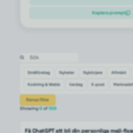
Kopiera prompt
Småföretag
Nyheter
Nybörjare
Allmänt
Kodning & Webb
Vardag
E-post
Marknadsf
Rensa filter
Showing
0
of
100
Få ChatGPT att bli din personliga mejl-fix