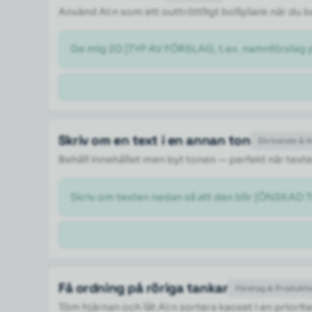
Använd AI:n som ett outtröttligt bollplank när du
Ge mig 20 [TYP AV FÖRSLAG, t.ex. namnförslag på
Skriv om en text i en annan ton
Skrivande & 
Behåll innehållet men byt tonen — perfekt när texte
Skriv om texten nedan så att den blir [ÖNSKAD TO
Få ordning på röriga tankar
Företag & Produktiv
Töm hjärnan och låt AI:n sortera kaoset i en priorite