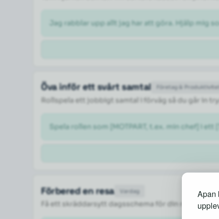
Jag rabblar upp allt jag har att göra. Hjälp mig so
Öva inför ett svårt samtal
Företag & Produktivite
Rollspela ett jobbigt samtal i förväg så du går in 
Spela rollen som [MOTPART, t.ex. min chef] i ett 
Förbered en resa
Vardag
Apan b
Få ett skräddarsytt dagsschema för din resa med 
upplev