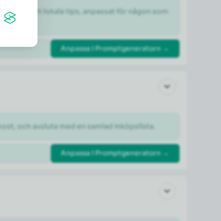
dheter och lokala tips, anpassat för någon som 
Anpassa i Promptgeneratorn →
kost, och avsluta med en samlad inköpslista.
Anpassa i Promptgeneratorn →