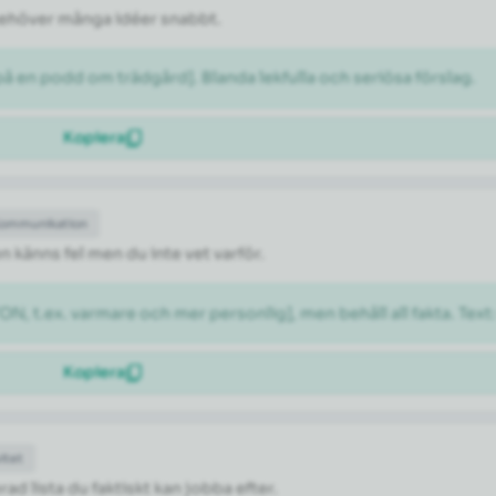
 behöver många idéer snabbt.
 en podd om trädgård]. Blanda lekfulla och seriösa förslag.
Kopiera
Kommunikation
n känns fel men du inte vet varför.
N, t.ex. varmare och mer personlig], men behåll all fakta. Text
Kopiera
itet
rad lista du faktiskt kan jobba efter.