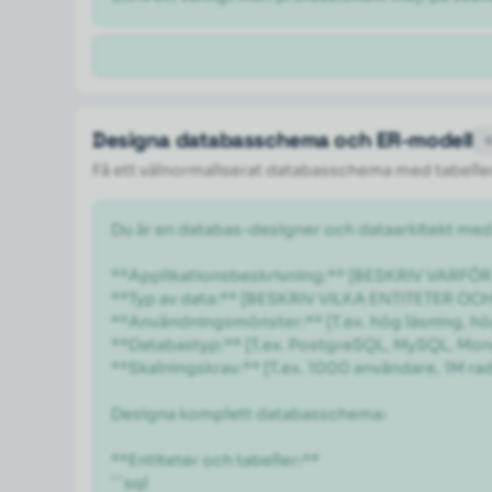
Designa databasschema och ER-modell
Få ett välnormaliserat databasschema med tabeller,
Du är en databas-designer och dataarkitekt med
**Applikationsbeskrivning:** [BESKRIV VARF
**Typ av data:** [BESKRIV VILKA ENTITETER OC
**Användningsmönster:** [T.ex. hög läsning, hög
**Databastyp:** [T.ex. PostgreSQL, MySQL, Mon
**Skalningskrav:** [T.ex. 1000 användare, 1M rader
Designa komplett databasschema:

**Entiteter och tabeller:**

```sql
