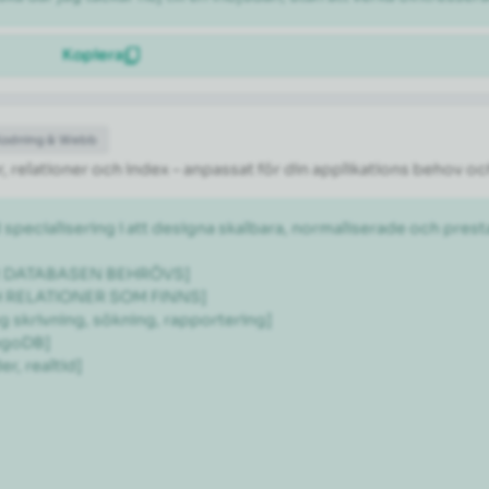
Kopiera
Kodning & Webb
 relationer och index – anpassat för din applikations behov oc
 specialisering i att designa skalbara, normaliserade och pr
ÖR DATABASEN BEHRÖVS]

H RELATIONER SOM FINNS]

 skrivning, sökning, rapportering]

goDB]

, realtid]
