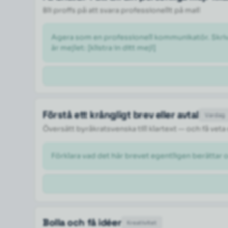
Bli proffs på att svara professionellt på mail
Agera som en professionell kommunikatör. Skriv om
är mejlet: [klistra in ditt mejl] 
Förstå ett krångligt brev eller avtal
Vardag
Översätt byråkratsvenska till klartext — och få veta
Förklara vad det här brevet egentligen berättar 
Bolla och få idéer
Kreativitet