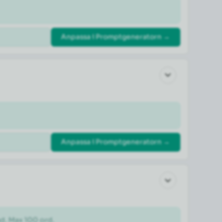
Anpassa i Promptgeneratorn →
Anpassa i Promptgeneratorn →
ad. Max 100 ord.