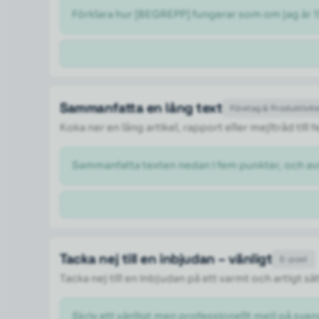
Förklara hur [BEGREPP] fungerar som om jag är 1
Sammanfatta en lång text
Företag & Produktivit
Koka ner en lång artikel, rapport eller mejltråd til
Sammanfatta texten nedan i fem punkter, och a
Tacka nej till en inbjudan – vänligt
E-post
Tacka nej till en inbjudan på ett varmt och artigt sä
Skriv ett vänligt men professionellt mejl på svens