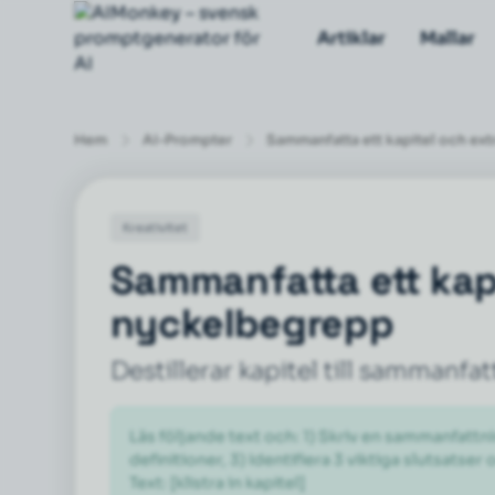
Artiklar
Mallar
Hem
AI-Prompter
Sammanfatta ett kapitel och ex
Kreativitet
Sammanfatta ett kap
nyckelbegrepp
Destillerar kapitel till sammanfa
Läs följande text och: 1) Skriv en sammanfattn
definitioner, 3) Identifiera 3 viktiga slutsatser
Text: [klistra in kapitel]