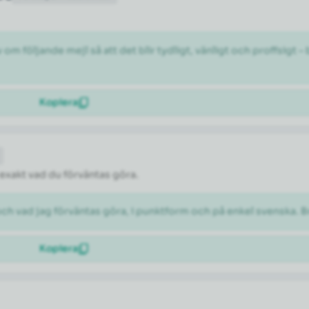
 följande mejl så att det blir tydligt, vänligt och proffsigt –
Kopiera
 exakt vad du förväntas göra.
och vad jag förväntas göra, i punktform och på enkel svenska. B
Kopiera