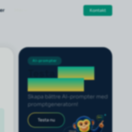
er
Mer
Kontakt
AI-prompter
Testa
prompt
generatorn
Skapa bättre AI-prompter med
promptgeneratorn!
Testa nu