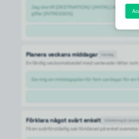
Jag ska till [DESTINATION] i [ANTAL] dagar i [M
Acc
gillar [INTRESSEN].
Planera veckans middagar
Vardag
En färdig veckomatsedel med varierade rätter och 
Ge mig en middagsplan för fem vardagar för en fa
Förklara något svårt enkelt
Utbildning & Läran
Få en svårförståelig sak förklarad på enkel svenska