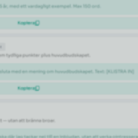
5 år, med ett vardagligt exempel. Max 150 ord.
Kopiera
et
l fem tydliga punkter plus huvudbudskapet.
vsluta med en mening om huvudbudskapet. Text: [KLISTRA IN]
Kopiera
tt — utan att bränna broar.
ka där jag tackar nej till en inbjudan, utan att verka ointresser