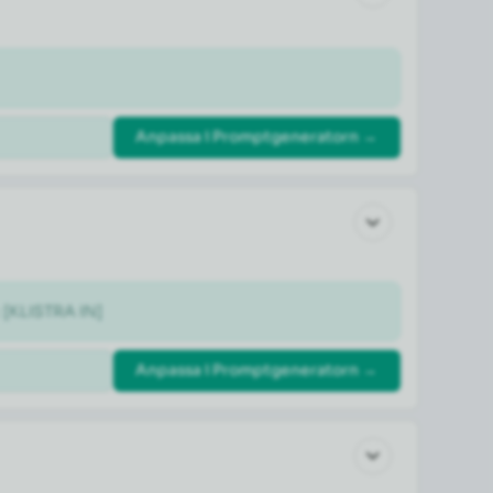
Anpassa i Promptgeneratorn →
: [KLISTRA IN]
Anpassa i Promptgeneratorn →