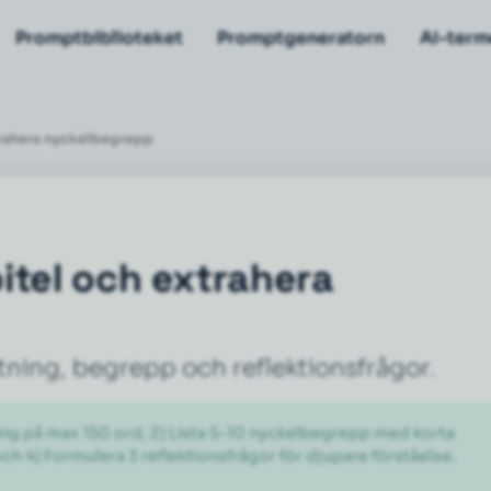
Promptbiblioteket
Promptgeneratorn
AI-term
trahera nyckelbegrepp
itel och extrahera
ttning, begrepp och reflektionsfrågor.
ing på max 150 ord, 2) Lista 5–10 nyckelbegrepp med korta 
 och 4) Formulera 3 reflektionsfrågor för djupare förståelse. 