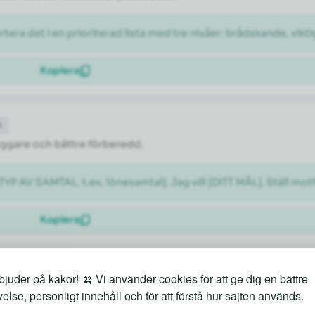
rtera det i en prioriterad lista med tre nivåer: brådskande, vikti
Kopiera
t
tryggare och bättre förberedd.
[TYP AV SAMTAL, t.ex. lönesamtal]. Jag vill [DITT MÅL]. Ställ m
Kopiera
juder på kakor! 🍌 Vi använder cookies för att ge dig en bättre
både kända sevärdheter och lokala guldkorn.
else, personligt innehåll och för att förstå hur sajten används.