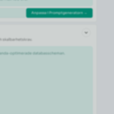
Anpassa i Promptgeneratorn →
h skalbarhetskrav.
estanda-optimerade databasscheman.
