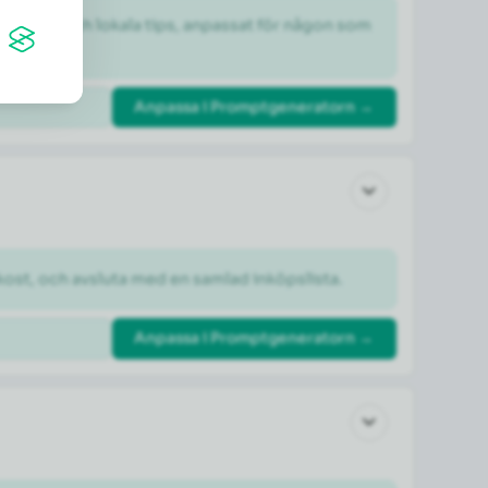
dheter och lokala tips, anpassat för någon som 
Anpassa i Promptgeneratorn →
kost, och avsluta med en samlad inköpslista.
Anpassa i Promptgeneratorn →