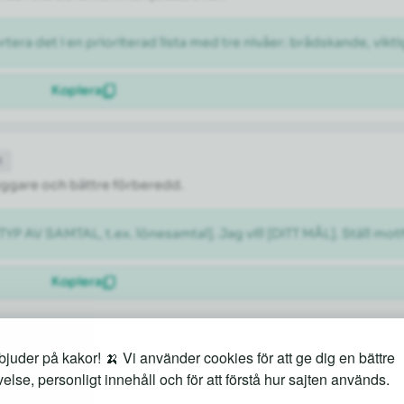
rtera det i en prioriterad lista med tre nivåer: brådskande, vikti
Kopiera
t
tryggare och bättre förberedd.
[TYP AV SAMTAL, t.ex. lönesamtal]. Jag vill [DITT MÅL]. Ställ m
Kopiera
juder på kakor! 🍌 Vi använder cookies för att ge dig en bättre
både kända sevärdheter och lokala guldkorn.
else, personligt innehåll och för att förstå hur sajten används.