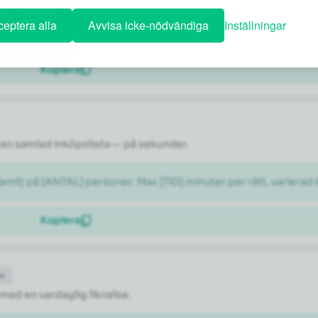
ÅNAD]. Föreslå ett dagsschema med en blandning av kända sevär
eptera alla
Avvisa icke-nödvändiga
Inställningar
Kopiera
en samlad inköpslista — på sekunder.
milj på [ANTAL] personer. Max [TID] minuter per rätt, varierad 
Kopiera
de
 med en vardaglig liknelse.