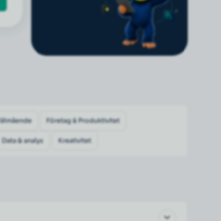
Välmående
Företag & Produktivitet
Data & analys
Kreativitet