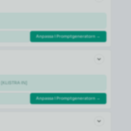
Anpassa i Promptgeneratorn →
: [KLISTRA IN]
Anpassa i Promptgeneratorn →