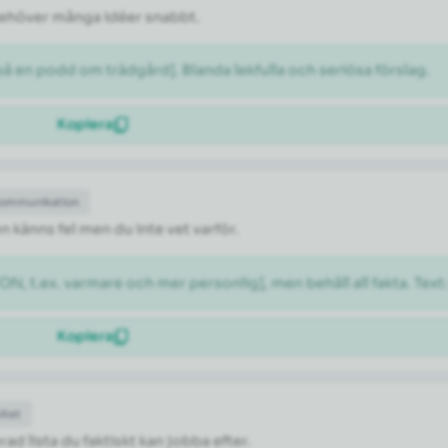
 behöver många idéer snabbt.
 en podd om trädgård]. Blanda lekfulla och seriösa förslag.
Kopiera
Kommunikation
n känns fel men du inte vet varför.
N, t.ex. varmare och mer personlig], men behåll all fakta. Text
Kopiera
itet
rad lista du faktiskt kan jobba efter.