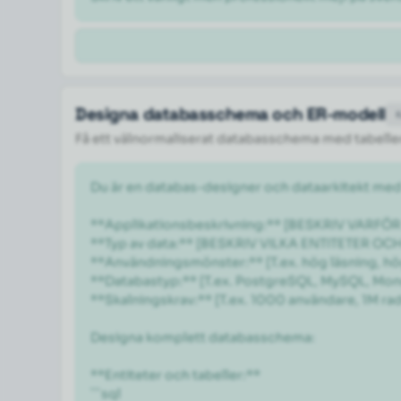
Designa databasschema och ER-modell
Få ett välnormaliserat databasschema med tabeller,
Du är en databas-designer och dataarkitekt med
**Applikationsbeskrivning:** [BESKRIV VARF
**Typ av data:** [BESKRIV VILKA ENTITETER OC
**Användningsmönster:** [T.ex. hög läsning, hög
**Databastyp:** [T.ex. PostgreSQL, MySQL, Mon
**Skalningskrav:** [T.ex. 1000 användare, 1M rader
Designa komplett databasschema:

**Entiteter och tabeller:**

```sql
