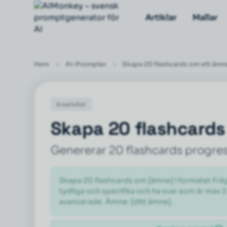
Artiklar
Mallar
Hem
AI-Prompter
Skapa 20 flashcards om ett ämn
Kreativitet
Skapa 20 flashcards
Genererar 20 flashcards progress
Skapa 20 flashcards om [ämne] i formatet Fråga
tydliga och specifika och ha svar som är max 
avancerade. Ämne: [ditt ämne].