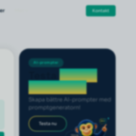
er
Mer
Kontakt
AI-prompter
Testa
prompt
generatorn
Skapa bättre AI-prompter med
promptgeneratorn!
Testa nu