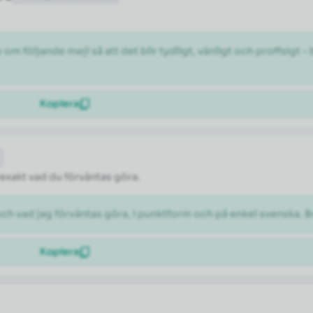
 följande mejl så att det blir tydligt, vänligt och proffsigt –
Kopiera
 exakt vad du förväntas göra.
och vad jag förväntas göra, i punktform och på enkel svenska. B
Kopiera