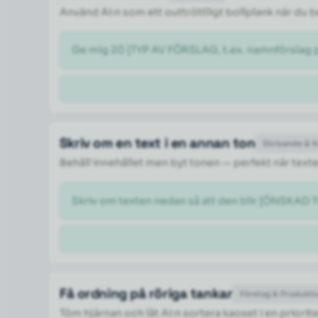
Använd AI:n som ett outtröttligt bollplank när du
Ge mig 20 [TYP AV FÖRSLAG, t.ex. namnförslag på
Skriv om en text i en annan ton
Skrivande & 
Behåll innehållet men byt tonen — perfekt när texte
Skriv om texten nedan så att den blir [ÖNSKAD TO
Få ordning på röriga tankar
Företag & Produktiv
Töm hjärnan och låt AI:n sortera kaoset i en priorite