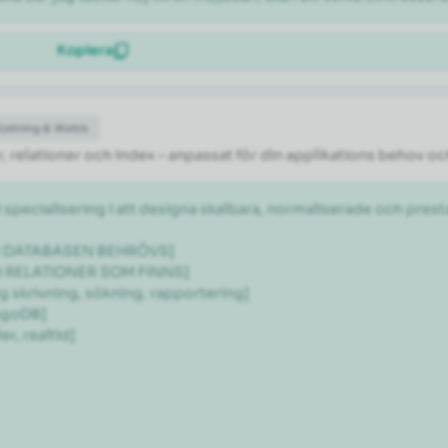
Kopiera
Kodning & Webb
 relationer och index – anpassat för din applikations behov oc
 specialisering i att designa skalbara, normaliserade och pr
ÖR DATABASEN BEHRÖVS]

H RELATIONER SOM FINNS]

 skrivning, sökning, rapportering]

goDB]

, realtid]
