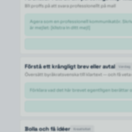
Bli proffs på att svara professionellt på mail
Agera som en professionell kommunikatör. Skriv om
är mejlet: [klistra in ditt mejl] 
Förstå ett krångligt brev eller avtal
Vardag
Översätt byråkratsvenska till klartext — och få veta
Förklara vad det här brevet egentligen berättar 
Bolla och få idéer
Kreativitet