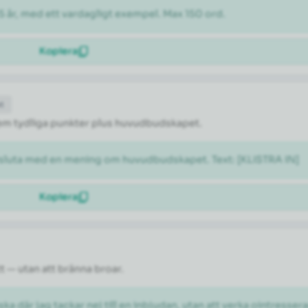
5 år, med ett vardagligt exempel. Max 150 ord.
Kopiera
et
l fem tydliga punkter plus huvudbudskapet.
vsluta med en mening om huvudbudskapet. Text: [KLISTRA IN]
Kopiera
tt — utan att bränna broar.
ka där jag tackar nej till en inbjudan, utan att verka ointresser