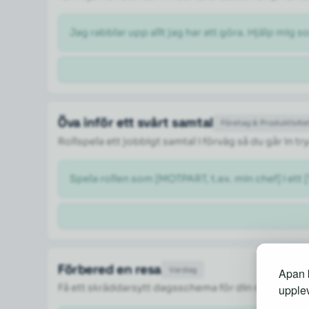
Jag rabblar upp allt jag har att göra. Hjälp mig so
Öva inför ett svårt samtal
Företag & Produktivite
Rollspela ett jobbigt samtal i förväg så du går in 
Spela rollen som [MOTPART, t.ex. min chef] i ett 
Förbered en resa
Vardag
Apan b
Få ett skräddarsytt dagsschema för din resa med 
upplev