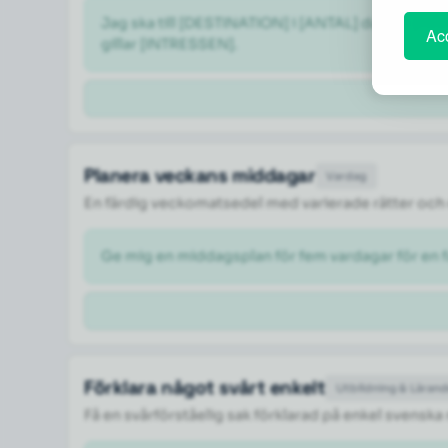
Jag ska till [DESTINATION] i [ANTAL] dagar i [M
Acc
gillar [INTRESSEN].
Planera veckans middagar
Vardag
En färdig veckomatsedel med varierade rätter och 
Ge mig en middagsplan för fem vardagar för en fa
Förklara något svårt enkelt
Utbildning & Läran
Få en svårförståelig sak förklarad på enkel svenska