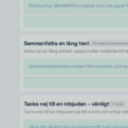
Förklara hur [BEGREPP] fungerar som om jag är 1
Sammanfatta en lång text
Företag & Produktivit
Koka ner en lång artikel, rapport eller mejltråd til
Sammanfatta texten nedan i fem punkter, och a
Tacka nej till en inbjudan – vänligt
E-post
Tacka nej till en inbjudan på ett varmt och artigt sä
Skriv ett vänligt men professionellt mejl på svens