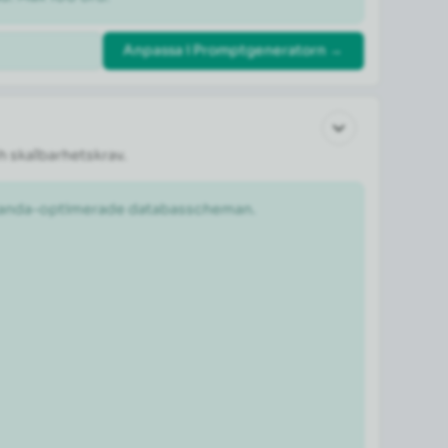
Anpassa i Promptgeneratorn →
h skalbarhetskrav.
estanda-optimerade databasscheman.
