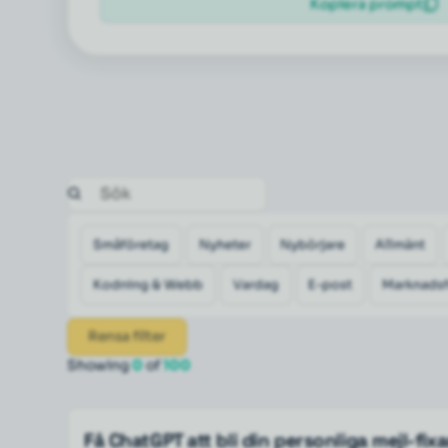
Kopiera prompt
Småföretag
Nyheter
Nybörjare
Allmänt
Kodning & Webb
Vardag
E-post
Marknadsf
Rensa filter
Showing
0
of
100
Få ChatGPT att bli din personliga mejl-fix