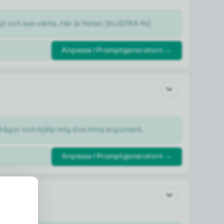
gt och kan vänta. Här är listan: [KLISTRA IN]
Anpassa i Promptgeneratorn →
otfrågor och hjälp mig öva mina argument.
Anpassa i Promptgeneratorn →