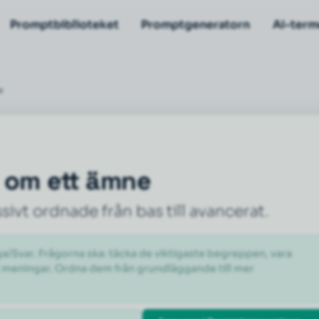
Promptbiblioteket
Promptgeneratorn
AI-term
e
 om ett ämne
ivt ordnade från bas till avancerat.
/Svar. Frågorna ska: täcka de viktigaste begreppen, vara 
2 meningar. Ordna dem från grundläggande till mer 