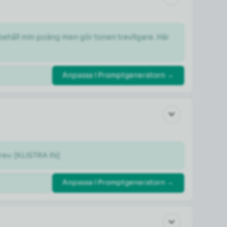
 behåll min poäng men gör tonen trevligare. Här 
Anpassa i Promptgeneratorn →
rev: [KLISTRA IN]
Anpassa i Promptgeneratorn →