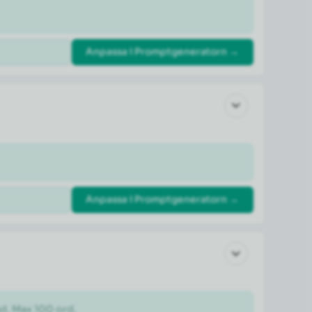
Anpassa i Promptgeneratorn →
Anpassa i Promptgeneratorn →
ad. Max 100 ord.