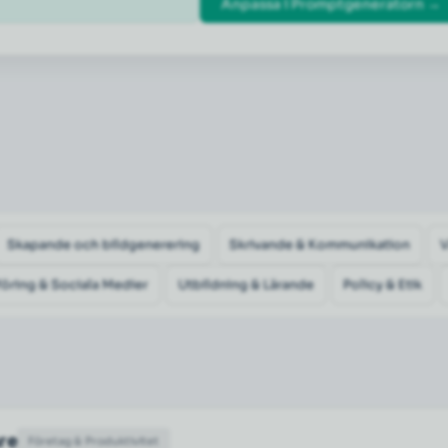
Anpassa i Promptgeneratorn →
Skapande och bildgenerering
Skrivande & Kommunikation
öring & Sociala Medier
Utbildning & Lärande
Policy & Etik
are
Företag & Produktivitet