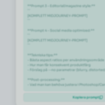
**Prompt 3 – Editorial/magazine style:**

```

[KOMPLETT MIDJOURNEY-PROMPT]

```

**Prompt 4 – Social media optimized:**

```

[KOMPLETT MIDJOURNEY-PROMPT]

```

**Tekniska tips:**

- Bästa aspect ratios per användningsområde

- Hur man får konsekvent produktfärg

- Förslag på --no parametrar (blurry, distorted, 
**Post-processing:**

- Vad man kan behöva justera i Photoshop/Can
Kopiera prompt