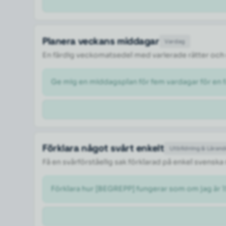
Planera veckans middagar
Vardag
En färdig veckomatsedel med varierade rätter och 
Ge mig en middagsplan för fem vardagar för en fa
Förklara något svårt enkelt
Utbildning & Läran
Få en svårförståelig sak förklarad på enkel svenska
Förklara hur [BEGREPP] fungerar som om jag är 1