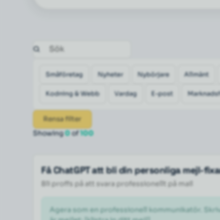
Småföretag
Nyheter
Nybörjare
Allmänt
Kodning & Webb
Vardag
E-post
Marknadsf
Rensa filter
Showing
0
of
100
Få ChatGPT att bli din personliga mejl-fix
Bli proffs på att svara professionellt på mail
Agera som en professionell kommunikatör. Skriv om