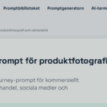
Promptbiblioteket
Promptgeneratorn
AI-term
roduktfotografi och reklambild
ompt för produktfotograf
ourney-prompt för kommersiellt
-handel, sociala medier och