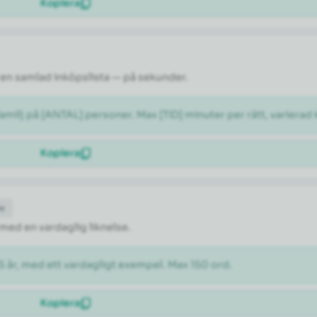
Kopiera
en samlad inköpslista — på sekunder.
milj på [ANTAL] personer. Max [TID] minuter per rätt, varierad 
Kopiera
de
 med en vardaglig liknelse.
5 år, med ett vardagligt exempel. Max 150 ord.
Kopiera