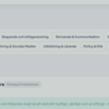
Skapande och bildgenerering
Skrivande & Kommunikation
öring & Sociala Medier
Utbildning & Lärande
Policy & Etik
are
Företag & Produktivitet
 följande mejl så att det blir tydligt, vänligt och proffsigt –