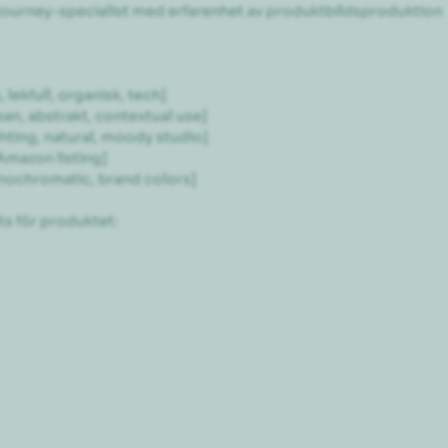
journey-specialist med erfarenhet av produktbildsproduktion 
 lekfull, organisk, tech]

ban, abstrakt, contextual use]

ting, natural, moody studio]

Amazon listing]

onochromatic, brand colors]

 för produktet:
