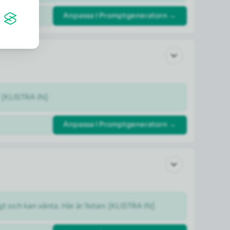
Anpassa i Promptgeneratorn →
: [KLISTRA IN]
Anpassa i Promptgeneratorn →
gt och kan vänta. Här är listan: [KLISTRA IN]