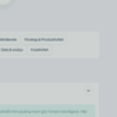
Välmående
Företag & Produktivitet
Data & analys
Kreativitet
 behåll min poäng men gör tonen trevligare. Här 