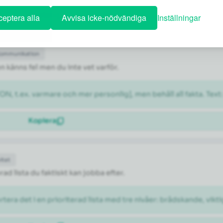
Kopiera
eptera alla
Avvisa icke-nödvändiga
Inställningar
Kommunikation
n känns fel men du inte vet varför.
N, t.ex. varmare och mer personlig], men behåll all fakta. Text
Kopiera
itet
rad lista du faktiskt kan jobba efter.
rtera det i en prioriterad lista med tre nivåer: brådskande, vikti