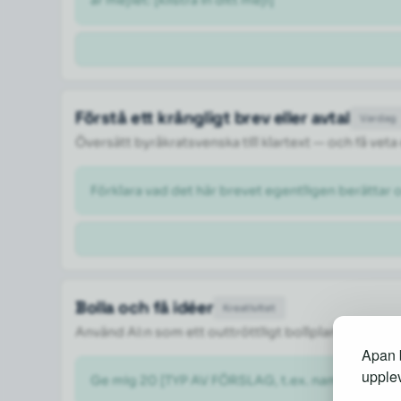
är mejlet: [klistra in ditt mejl] 
Förstå ett krångligt brev eller avtal
Vardag
Översätt byråkratsvenska till klartext — och få veta
Förklara vad det här brevet egentligen berättar 
Bolla och få idéer
Kreativitet
Använd AI:n som ett outtröttligt bollplank när du
Apan b
upplev
Ge mig 20 [TYP AV FÖRSLAG, t.ex. namnförslag på