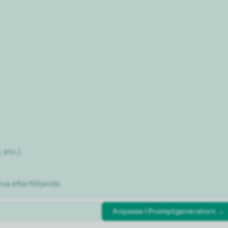
etc.)

va efterföljande
Anpassa i Promptgeneratorn →