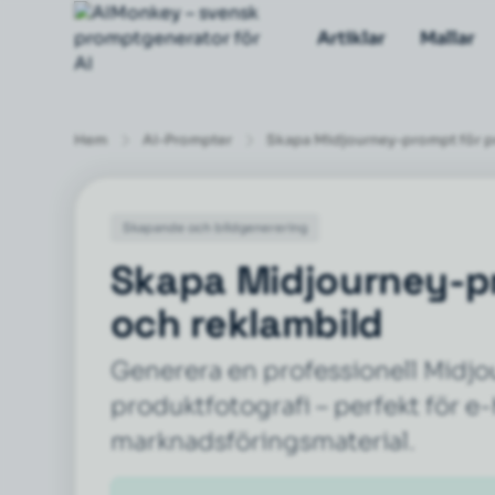
Artiklar
Mallar
Hem
AI-Prompter
Skapa Midjourney-prompt för p
Skapande och bildgenerering
Skapa Midjourney-pr
och reklambild
Generera en professionell Midj
produktfotografi – perfekt för e
marknadsföringsmaterial.