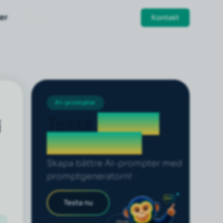
er
Mer
Kontakt
AI-prompter
Testa
prompt
i
generatorn
Skapa bättre AI-prompter med
promptgeneratorn!
Testa nu