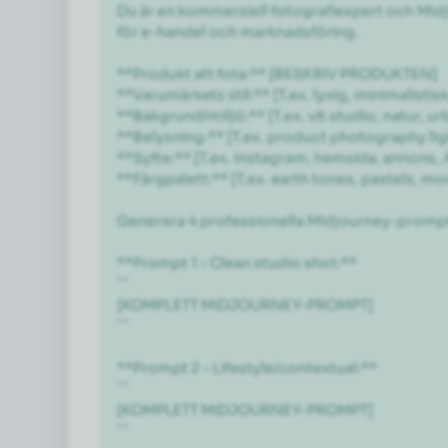
Du är en kommersiell fotografiexpert och Mid
för e-handel och marknadsföring.

**Produkt att fota:** [BESKRIV PRODUKTEN]

**Varumärkets stil:** [T.ex. lyxig, minimalistisk,
**Bakgrund/miljö:** [T.ex. vit studio, natur, ur
**Belysning:** [T.ex. product photography ligh
**Syfte:** [T.ex. Instagram, hemsida, annons, 
**Färgpalett:** [T.ex. earth tones, pastels, m
Generera 4 professionella Midjourney-prompts
**Prompt 1 – Clean studio shot:**

```

[KOMPLETT MIDJOURNEY-PROMPT]

```

**Prompt 2 – Lifestyle/contextual:**

```

[KOMPLETT MIDJOURNEY-PROMPT]

```
