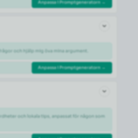
Anpassa i Promptgeneratorn →
otfrågor och hjälp mig öva mina argument.
Anpassa i Promptgeneratorn →
dheter och lokala tips, anpassat för någon som 