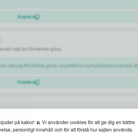
Kopiera
 exakt vad du förväntas göra.
och vad jag förväntas göra, i punktform och på enkel svenska. B
Kopiera
 behöver många idéer snabbt.
juder på kakor! 🍌 Vi använder cookies för att ge dig en bättre
else, personligt innehåll och för att förstå hur sajten används.
 en podd om trädgård]. Blanda lekfulla och seriösa förslag.