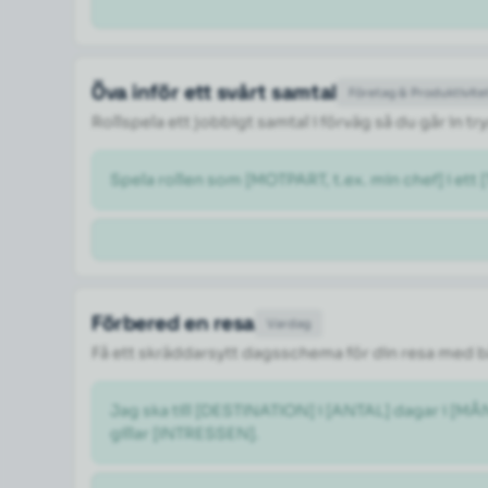
Öva inför ett svårt samtal
Företag & Produktivite
Rollspela ett jobbigt samtal i förväg så du går in 
Spela rollen som [MOTPART, t.ex. min chef] i ett 
Förbered en resa
Vardag
Få ett skräddarsytt dagsschema för din resa med 
Jag ska till [DESTINATION] i [ANTAL] dagar i [M
gillar [INTRESSEN].