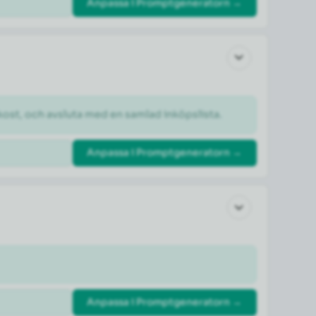
Anpassa i Promptgeneratorn →
kost, och avsluta med en samlad inköpslista.
Anpassa i Promptgeneratorn →
Anpassa i Promptgeneratorn →