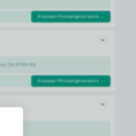
Anpassa i Promptgeneratorn →
rev: [KLISTRA IN]
Anpassa i Promptgeneratorn →