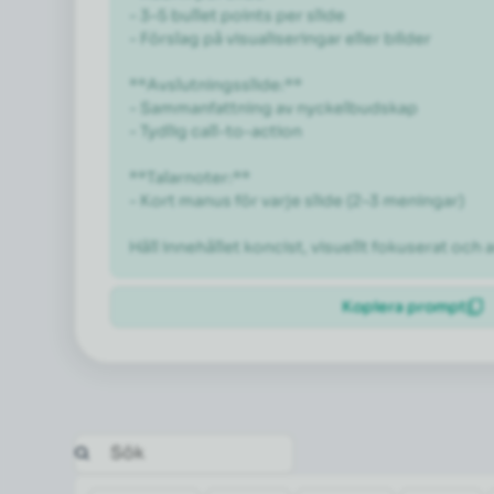
- 3–5 bullet points per slide

- Förslag på visualiseringar eller bilder

**Avslutningsslide:**

- Sammanfattning av nyckelbudskap

- Tydlig call-to-action

**Talarnoter:**

- Kort manus för varje slide (2–3 meningar)

Håll innehållet koncist, visuellt fokuserat och
Kopiera prompt