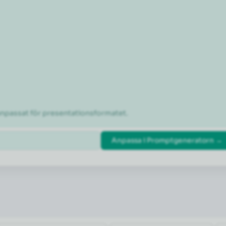
 anpassat för presentationsformatet.
Anpassa i Promptgeneratorn →