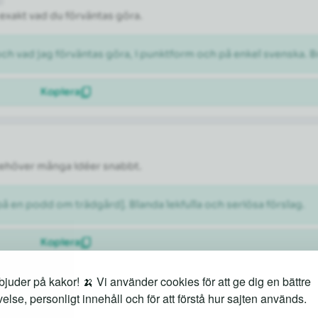
 exakt vad du förväntas göra.
och vad jag förväntas göra, i punktform och på enkel svenska. B
Kopiera
 behöver många idéer snabbt.
 en podd om trädgård]. Blanda lekfulla och seriösa förslag.
Kopiera
juder på kakor! 🍌 Vi använder cookies för att ge dig en bättre
else, personligt innehåll och för att förstå hur sajten används.
Kommunikation
n känns fel men du inte vet varför.