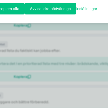
eptera alla
Avvisa icke-nödvändiga
Inställningar
N, t.ex. varmare och mer personlig], men behåll all fakta. Text
Kopiera
itet
rad lista du faktiskt kan jobba efter.
rtera det i en prioriterad lista med tre nivåer: brådskande, vikti
Kopiera
t
tryggare och bättre förberedd.