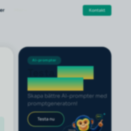
er
Mer
Kontakt
AI-prompter
Testa
prompt
generatorn
Skapa bättre AI-prompter med
promptgeneratorn!
Testa nu