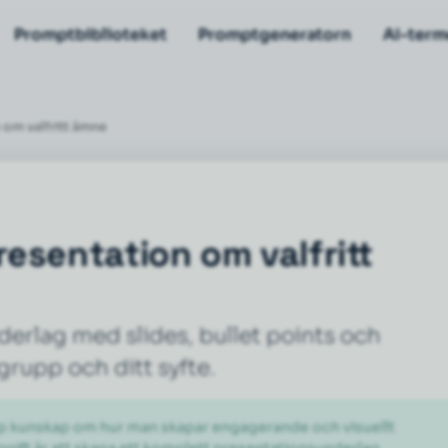
Promptbiblioteket
Promptgeneratorn
AI-term
om valfritt ämne
esentation om valfritt
erlag med slides, bullet points och
grupp och ditt syfte.
p kunskap om hur man skapar engagerande och visuellt 
gift är att skapa ett komplett presentationsunderlag.
