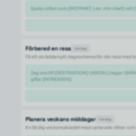
Spela rollen som [MOTPART, t.ex. min chef] i ett 
Förbered en resa
Vardag
Få ett skräddarsytt dagsschema för din resa med 
Jag ska till [DESTINATION] i [ANTAL] dagar i [M
gillar [INTRESSEN].
Planera veckans middagar
Vardag
En färdig veckomatsedel med varierade rätter och 