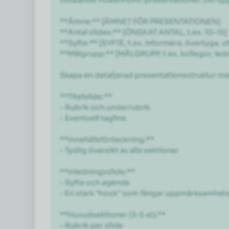
**Ämne:** [ÄMNET FÖR PRESENTATIONEN]

**Antal slides:** [ÖNSKAT ANTAL, t.ex. 10–15]

**Syfte:** [SYFTE, t.ex. informera, övertyga, ut
**Målgrupp:** [MÅLGRUPP, t.ex. kollegor, ledn
Skapa en detaljerad presentationsstruktur med
**Titelslide:**

- Rubrik och underrubrik

- Eventuell tagline

**Innehållsförteckning:**

- Tydlig översikt av alla sektioner

**Inledningsslide:**

- Syfte och agenda

- En stark "hook" som fångar uppmärksamhete
**Huvudsektioner (3–5 st):**

- Rubrik per slide
