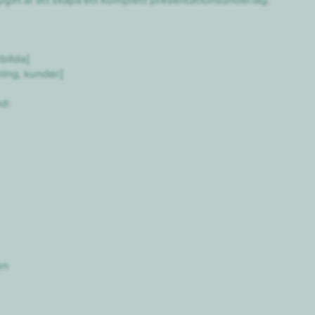
bilda]

ing, kunder]

:

n
