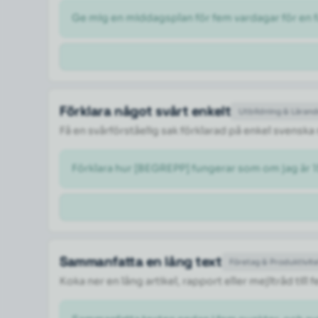
Ge mig en middagsplan för fem vardagar för en fa
Förklara något svårt enkelt
Utbildning & Läran
Få en svårförståelig sak förklarad på enkel svenska
Förklara hur [BEGREPP] fungerar som om jag är 1
Sammanfatta en lång text
Företag & Produktivit
Koka ner en lång artikel, rapport eller mejltråd til