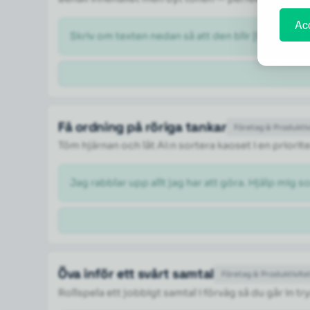
Acc
Skriv om texten nedan så att den blir [ÖNSKAD TO
Få ordning på röriga tankar
Företag & Produktiv
Töm hjärnan och låt AI:n sortera kaoset i en priorite
Jag rabblar upp allt jag har att göra. Hjälp mig so
Öva inför ett svårt samtal
Företag & Produktivite
Rollspela ett jobbigt samtal i förväg så du går in 