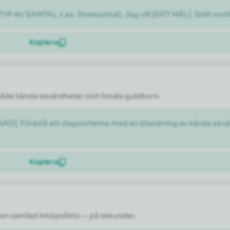
[TYP AV SAMTAL, t.ex. lönesamtal]. Jag vill [DITT MÅL]. Ställ m
Kopiera
både kända sevärdheter och lokala guldkorn.
ÅNAD]. Föreslå ett dagsschema med en blandning av kända sevär
Kopiera
en samlad inköpslista — på sekunder.