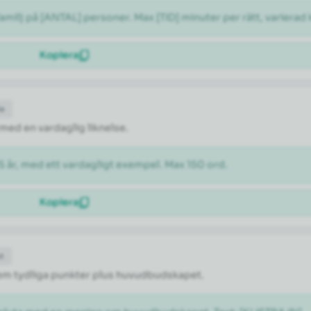
milj på [ANTAL] personer. Max [TID] minuter per rätt, varierad 
Kopiera
de
 med en vardaglig liknelse.
5 år, med ett vardagligt exempel. Max 150 ord.
Kopiera
et
l fem tydliga punkter plus huvudbudskapet.