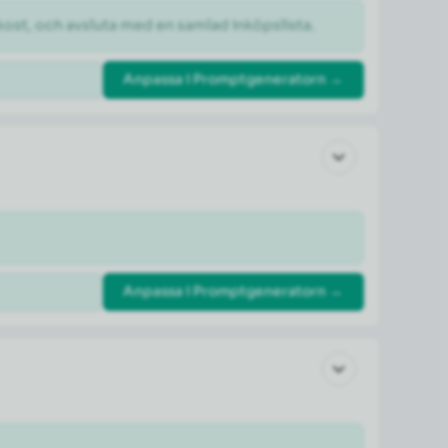
kost, och avsluta med en samlad inköpslista.
Anpassa i Promptgeneratorn →
Anpassa i Promptgeneratorn →