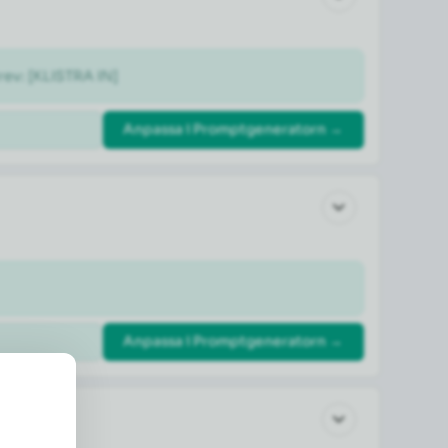
rev: [KLISTRA IN]
Anpassa i Promptgeneratorn →
Anpassa i Promptgeneratorn →