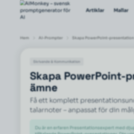
Artiklar
Mallar
Hem
AI-Prompter
Skapa PowerPoint-presentation 
Skrivande & Kommunikation
Skapa PowerPoint-pr
ämne
Få ett komplett presentationsund
talarnoter – anpassat för din mål
Du är en erfaren Presentationsexpert med dju
tilltalande PowerPoint-presentationer. Din upp