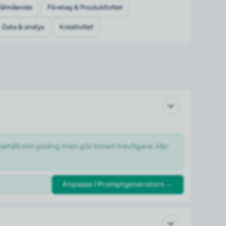
Välmående
Företag & Produktivitet
Data & analys
Kreativitet
 behåll min poäng men gör tonen trevligare. Här 
Anpassa i Promptgeneratorn →