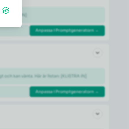
: [KLISTRA IN]
Anpassa i Promptgeneratorn →
gt och kan vänta. Här är listan: [KLISTRA IN]
Anpassa i Promptgeneratorn →