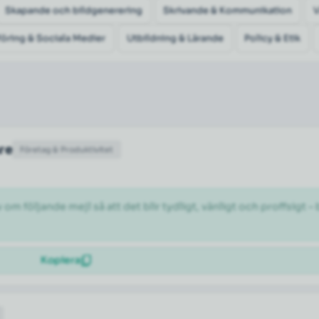
Skapande och bildgenerering
Skrivande & Kommunikation
öring & Sociala Medier
Utbildning & Lärande
Policy & Etik
are
Företag & Produktivitet
 följande mejl så att det blir tydligt, vänligt och proffsigt –
Kopiera