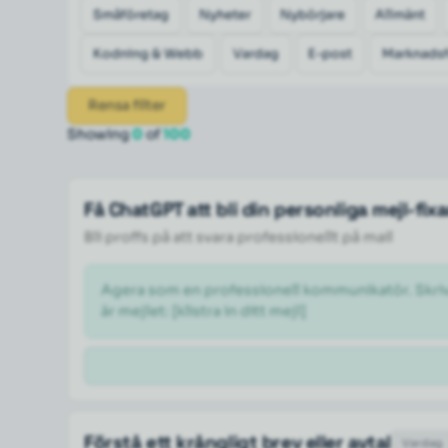
Småföretag
Nyheter
Nybörjare
Allmänt
Kodning & Webb
Vardag
E-post
Marknadsf
Rensa filter
Showing
0
of
100
Få ChatGPT att bli din personliga mejl-fix
Bli proffs på att svara professionellt på mail
Agera som en professionell kommunikatör. Skriv om
är mejlet: [klistra in ditt mejl] 
Förstå ett krångligt brev eller avtal
Vardag