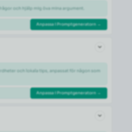
otfrågor och hjälp mig öva mina argument.
Anpassa i Promptgeneratorn →
dheter och lokala tips, anpassat för någon som 
Anpassa i Promptgeneratorn →