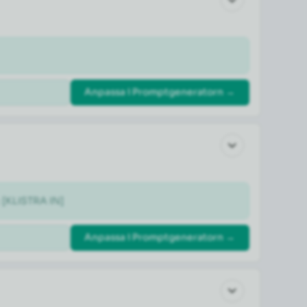
Anpassa i Promptgeneratorn →
: [KLISTRA IN]
Anpassa i Promptgeneratorn →