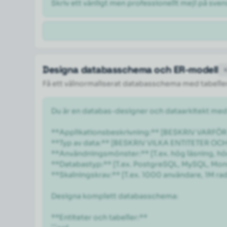
Skriv ett vänligt men professionellt mejl på svens
Designa databasschema och ER-modell
Få ett välnormaliserat databasschema med tabeller,
Du är en databas-designer och dataarkitekt med
**Applikationsbeskrivning:** [BESKRIV VARF
**Typ av data:** [BESKRIV VILKA ENTITETER OC
**Användningsmönster:** [T.ex. hög läsning, hög
**Databastyp:** [T.ex. PostgreSQL, MySQL, Mon
**Skalningskrav:** [T.ex. 1000 användare, 1M rader
Designa komplett databasschema:

**Entiteter och tabeller:**
