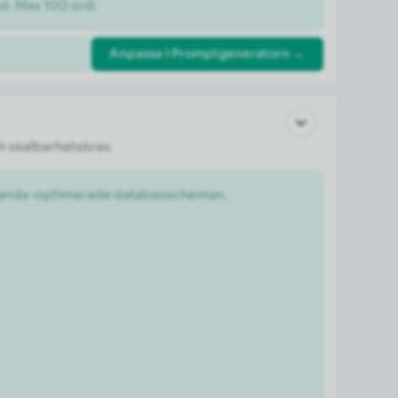
ad. Max 100 ord.
Anpassa i Promptgeneratorn →
h skalbarhetskrav.
estanda-optimerade databasscheman.
