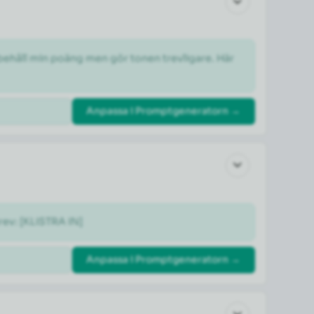
 behåll min poäng men gör tonen trevligare. Här 
Anpassa i Promptgeneratorn →
rev: [KLISTRA IN]
Anpassa i Promptgeneratorn →