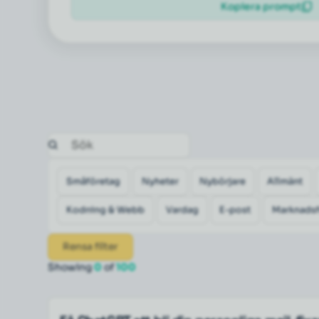
Kopiera prompt
Småföretag
Nyheter
Nybörjare
Allmänt
Kodning & Webb
Vardag
E-post
Marknadsf
Rensa filter
Showing
0
of
100