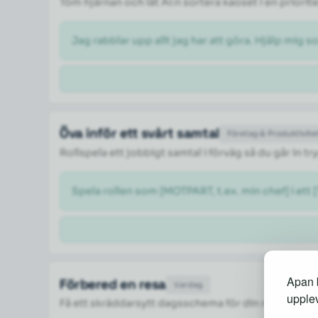
Töm hjärnan och låt AI:n sortera kaoset i en priorite
Jag rabblar upp allt jag har att göra. Hjälp mig so
Öva inför ett svårt samtal
Företag & Produktivite
Rollspela ett jobbigt samtal i förväg så du går in 
Spela rollen som [MOTPART, t.ex. min chef] i ett 
Apan b
Förbered en resa
Vardag
upplev
Få ett skräddarsytt dagsschema för din resa med 