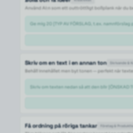
Kreativitet
Använd AI:n som ett outtröttligt bollplank när du
Ge mig 20 [TYP AV FÖRSLAG, t.ex. namnförslag på
Skriv om en text i en annan ton
Skrivande & 
Behåll innehållet men byt tonen — perfekt när texte
Skriv om texten nedan så att den blir [ÖNSKAD TO
Få ordning på röriga tankar
Företag & Produktiv