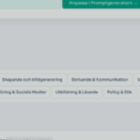
Anpassa i Promptgeneratorn →
Skapande och bildgenerering
Skrivande & Kommunikation
öring & Sociala Medier
Utbildning & Lärande
Policy & Etik