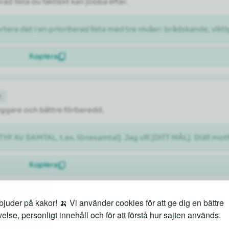
rad lista du faktiskt kan jobba efter.
rtera det i en prioriterad lista med tre nivåer: brådskande, vikti
Kopiera
t
tryggare och bättre förberedd.
[TYP AV SAMTAL, t.ex. lönesamtal]. Jag vill [DITT MÅL]. Ställ m
Kopiera
juder på kakor! 🍌 Vi använder cookies för att ge dig en bättre
else, personligt innehåll och för att förstå hur sajten används.
både kända sevärdheter och lokala guldkorn.