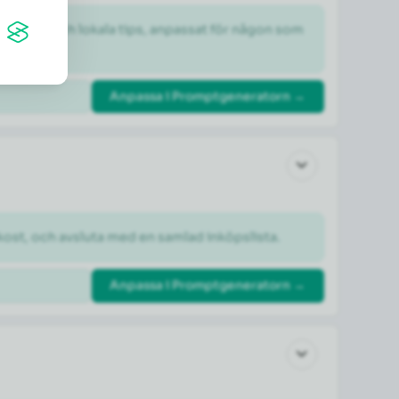
dheter och lokala tips, anpassat för någon som 
Anpassa i Promptgeneratorn →
kost, och avsluta med en samlad inköpslista.
Anpassa i Promptgeneratorn →