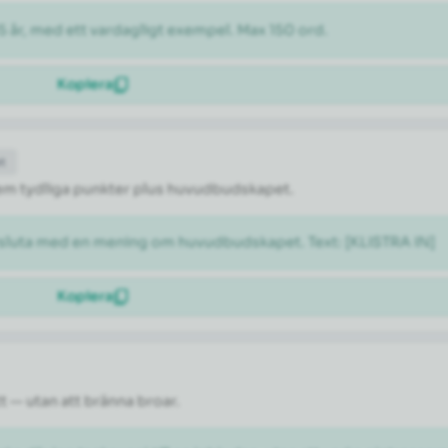
5 år, med ett vardagligt exempel. Max 150 ord.
Kopiera
et
l fem tydliga punkter plus huvudbudskapet.
vsluta med en mening om huvudbudskapet. Text: [KLISTRA IN]
Kopiera
tt — utan att bränna broar.