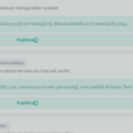
 behöver många idéer snabbt.
 en podd om trädgård]. Blanda lekfulla och seriösa förslag.
Kopiera
Kommunikation
n känns fel men du inte vet varför.
N, t.ex. varmare och mer personlig], men behåll all fakta. Text
Kopiera
itet