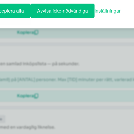
ÅNAD]. Föreslå ett dagsschema med en blandning av kända sevär
eptera alla
Avvisa icke-nödvändiga
Inställningar
Kopiera
en samlad inköpslista — på sekunder.
milj på [ANTAL] personer. Max [TID] minuter per rätt, varierad 
Kopiera
de
 med en vardaglig liknelse.