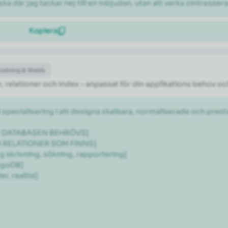
ka där jag tackar nej till en inbjudan, utan att verka ointresser
Kopiera
Kodning & Webb
 relationer och index – anpassat för din applikations behov oc
 specialisering i att designa skalbara, normaliserade och pr
ÖR DATABASEN BEHRÖVS]

H RELATIONER SOM FINNS]

 skrivning, sökning, rapportering]

goDB]

, realtid]
