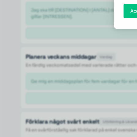
Jag ska till [DESTINATION] i [ANTAL] dagar i [M
Acc
gillar [INTRESSEN].
Planera veckans middagar
Vardag
En färdig veckomatsedel med varierade rätter och 
Ge mig en middagsplan för fem vardagar för en fa
Förklara något svårt enkelt
Utbildning & Läran
Få en svårförståelig sak förklarad på enkel svenska