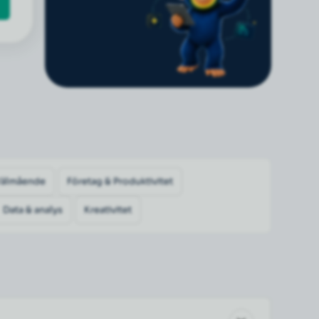
Välmående
Företag & Produktivitet
Data & analys
Kreativitet