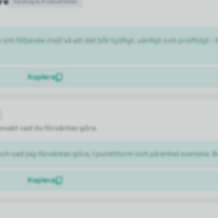
are
Företag & Produktivitet
 följande mejl så att det blir tydligt, vänligt och proffsigt –
Kopiera
 exakt vad du förväntas göra.
och vad jag förväntas göra, i punktform och på enkel svenska. B
Kopiera