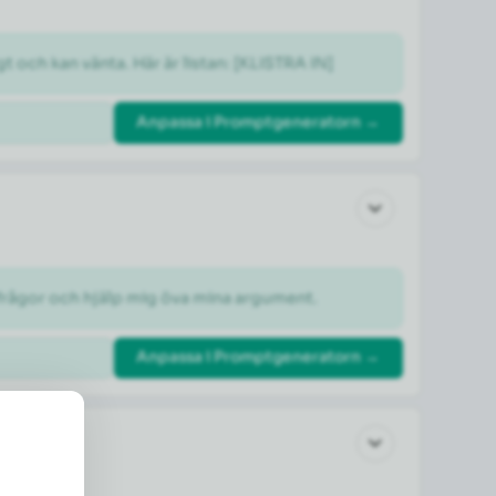
gt och kan vänta. Här är listan: [KLISTRA IN]
Anpassa i Promptgeneratorn →
otfrågor och hjälp mig öva mina argument.
Anpassa i Promptgeneratorn →