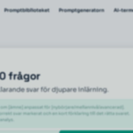
Promptbiblioteket
Promptgeneratorn
AI-term
0 frågor
arande svar för djupare inlärning.
om [ämne] anpassat för [nybörjare/mellannivå/avancerad]. 
orrekt svar markerat och en kort förklaring till det rätta svaret. 
analys.