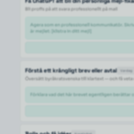
Få ChatGPT att bli din personliga mejl-fix
Bli proffs på att svara professionellt på mail
Agera som en professionell kommunikatör. Skriv om
är mejlet: [klistra in ditt mejl] 
Förstå ett krångligt brev eller avtal
Vardag
Översätt byråkratsvenska till klartext — och få veta
Förklara vad det här brevet egentligen berättar 
Bolla och få idéer