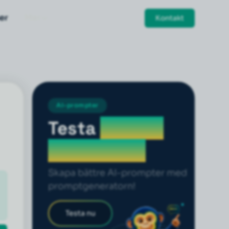
er
Mer
Kontakt
AI-prompter
Testa
prompt
generatorn
Skapa bättre AI-prompter med
promptgeneratorn!
Testa nu