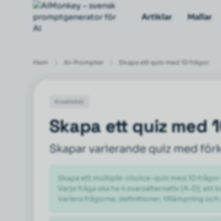
Artiklar
Mallar
Hem
AI-Prompter
Skapa ett quiz med 10 frågor
Kreativitet
Skapa ett quiz med 1
Skapar varierande quiz med förkl
Skapa ett multiple-choice-quiz med 10 frågor 
Varje fråga ska ha 4 svarsalternativ (A–D), ett k
Variera frågorna: definitioner, tillämpning och 