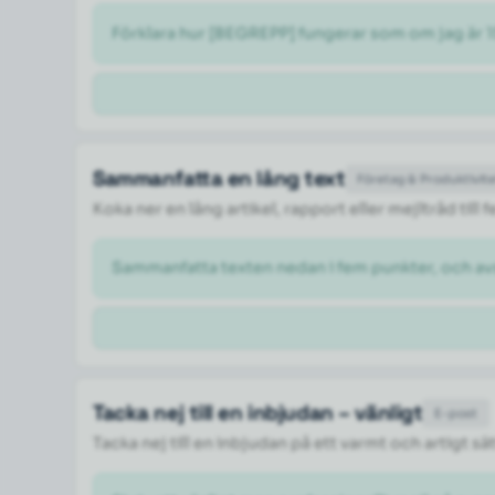
Förklara hur [BEGREPP] fungerar som om jag är 1
Sammanfatta en lång text
Företag & Produktivit
Koka ner en lång artikel, rapport eller mejltråd til
Sammanfatta texten nedan i fem punkter, och a
Tacka nej till en inbjudan – vänligt
E-post
Tacka nej till en inbjudan på ett varmt och artigt sä