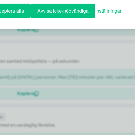
ÅNAD]. Föreslå ett dagsschema med en blandning av kända sevär
eptera alla
Avvisa icke-nödvändiga
Inställningar
Kopiera
en samlad inköpslista — på sekunder.
milj på [ANTAL] personer. Max [TID] minuter per rätt, varierad 
Kopiera
de
 med en vardaglig liknelse.