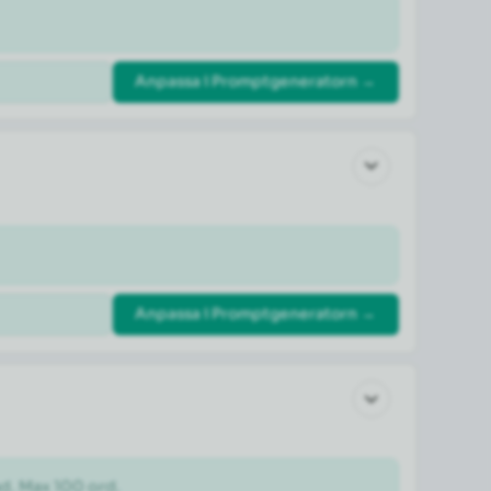
Anpassa i Promptgeneratorn →
Anpassa i Promptgeneratorn →
ad. Max 100 ord.