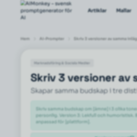
Artiklar
Mallar
Hem
AI-Prompter
Skriv 3 versioner av samma inlä
Marknadsföring & Sociala Medier
Skriv 3 versioner av
Skapar samma budskap i tre disti
Skriv samma budskap om [ämne] i 3 olika toner:
personlig. Version 3: Lekfull och humoristisk. 
anpassad för [plattform].