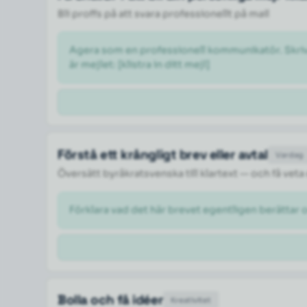
Bli proffs på att svara professionellt på mail
Agera som en professionell kommunikatör. Skriv om
är mejlet: [klistra in ditt mejl] 
Förstå ett krångligt brev eller avtal
Vardag
Översätt byråkratsvenska till klartext — och få veta
Förklara vad det här brevet egentligen berättar 
Bolla och få idéer
Kreativitet