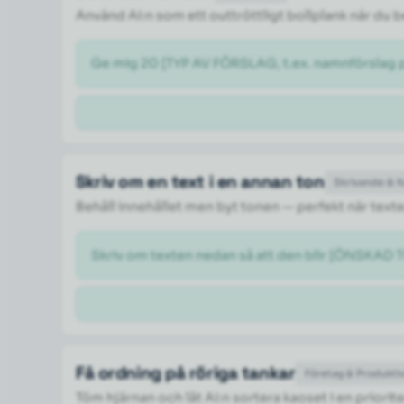
Använd AI:n som ett outtröttligt bollplank när du
Ge mig 20 [TYP AV FÖRSLAG, t.ex. namnförslag på
Skriv om en text i en annan ton
Skrivande & 
Behåll innehållet men byt tonen — perfekt när texte
Skriv om texten nedan så att den blir [ÖNSKAD TO
Få ordning på röriga tankar
Företag & Produktiv
Töm hjärnan och låt AI:n sortera kaoset i en priorite