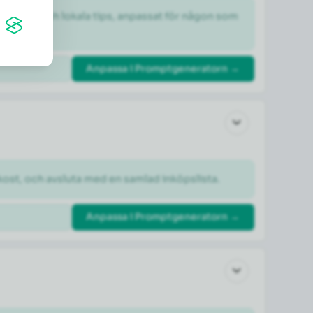
dheter och lokala tips, anpassat för någon som 
Anpassa i Promptgeneratorn →
kost, och avsluta med en samlad inköpslista.
Anpassa i Promptgeneratorn →