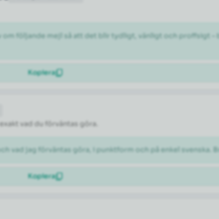
 följande mejl så att det blir tydligt, vänligt och proffsigt –
Kopiera
 exakt vad du förväntas göra.
och vad jag förväntas göra, i punktform och på enkel svenska. B
Kopiera