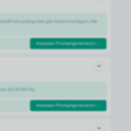
 behåll min poäng men gör tonen trevligare. Här 
Anpassa i Promptgeneratorn →
rev: [KLISTRA IN]
Anpassa i Promptgeneratorn →