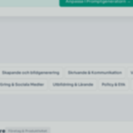
Anpassa i Promptgeneratorn →
Skapande och bildgenerering
Skrivande & Kommunikation
öring & Sociala Medier
Utbildning & Lärande
Policy & Etik
are
Företag & Produktivitet