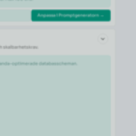
Anpassa i Promptgeneratorn →
h skalbarhetskrav.
estanda-optimerade databasscheman.
