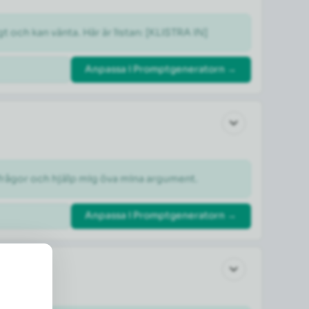
gt och kan vänta. Här är listan: [KLISTRA IN]
Anpassa i Promptgeneratorn →
otfrågor och hjälp mig öva mina argument.
Anpassa i Promptgeneratorn →