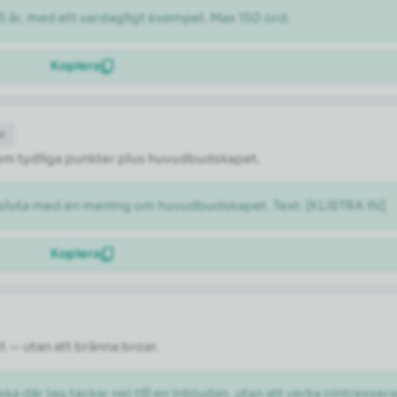
5 år, med ett vardagligt exempel. Max 150 ord.
Kopiera
et
l fem tydliga punkter plus huvudbudskapet.
vsluta med en mening om huvudbudskapet. Text: [KLISTRA IN]
Kopiera
tt — utan att bränna broar.
ka där jag tackar nej till en inbjudan, utan att verka ointresser