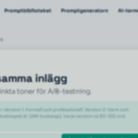
Promptbiblioteket
Promptgeneratorn
AI-term
gg
 samma inlägg
nkta toner för A/B-testning.
 Version 1: Formell och professionell. Version 2: Varm och 
Budskapet är: [ditt budskap]. Varje version ca 80–120 ord, 