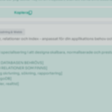
Kopiera
Kodning & Webb
 relationer och index – anpassat för din applikations behov oc
 specialisering i att designa skalbara, normaliserade och pr
ÖR DATABASEN BEHRÖVS]

H RELATIONER SOM FINNS]

 skrivning, sökning, rapportering]

goDB]

, realtid]
