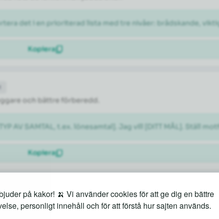
rtera det i en prioriterad lista med tre nivåer: brådskande, vikti
Kopiera
t
tryggare och bättre förberedd.
[TYP AV SAMTAL, t.ex. lönesamtal]. Jag vill [DITT MÅL]. Ställ m
Kopiera
juder på kakor! 🍌 Vi använder cookies för att ge dig en bättre
både kända sevärdheter och lokala guldkorn.
else, personligt innehåll och för att förstå hur sajten används.