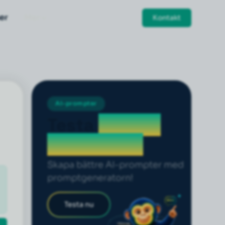
er
Mer
Kontakt
AI-prompter
Testa
prompt
generatorn
Skapa bättre AI-prompter med
promptgeneratorn!
Testa nu