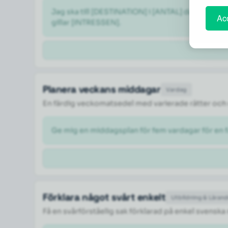
Jag ska till [DESTINATION] i [ANTAL] dagar i [M
Acc
gillar [INTRESSEN].
Planera veckans middagar
Vardag
En färdig veckomatsedel med varierade rätter och 
Ge mig en middagsplan för fem vardagar för en fa
Förklara något svårt enkelt
Utbildning & Läran
Få en svårförståelig sak förklarad på enkel svenska