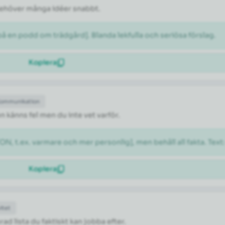
 behöver många idéer snabbt.
 en podd om trädgård]. Blanda lekfulla och seriösa förslag.
Kopiera
Kommunikation
n känns fel men du inte vet varför.
N, t.ex. varmare och mer personlig], men behåll all fakta. Text
Kopiera
itet
rad lista du faktiskt kan jobba efter.