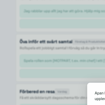
Jag rabblar upp allt jag har att göra. Hjälp mig so
Öva inför ett svårt samtal
Företag & Produktivite
Rollspela ett jobbigt samtal i förväg så du går in 
Spela rollen som [MOTPART, t.ex. min chef] i ett 
Förbered en resa
Vardag
Apan b
Få ett skräddarsytt dagsschema för din resa med 
upplev