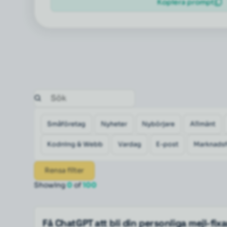
Kopiera prompt
Småföretag
Nyheter
Nybörjare
Allmänt
Kodning & Webb
Vardag
E-post
Marknadsf
Rensa filter
Showing
0
of
100
Få ChatGPT att bli din personliga mejl-fix