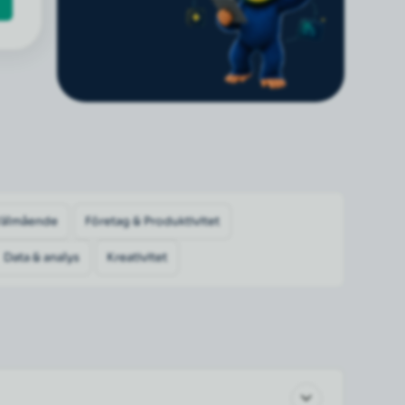
Välmående
Företag & Produktivitet
Data & analys
Kreativitet