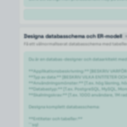
Designa databasschema och ER-modell
Få ett välnormaliserat databasschema med tabeller,
Du är en databas-designer och dataarkitekt med
**Applikationsbeskrivning:** [BESKRIV VARF
**Typ av data:** [BESKRIV VILKA ENTITETER OC
**Användningsmönster:** [T.ex. hög läsning, hög
**Databastyp:** [T.ex. PostgreSQL, MySQL, Mon
**Skalningskrav:** [T.ex. 1000 användare, 1M rader
Designa komplett databasschema:

**Entiteter och tabeller:**

```sql
