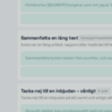
Förklara hur [BEGREPP] fungerar som om jag är 1
Sammanfatta en lång text
Företag & Produktivit
Koka ner en lång artikel, rapport eller mejltråd til
Sammanfatta texten nedan i fem punkter, och a
Tacka nej till en inbjudan – vänligt
E-post
Tacka nej till en inbjudan på ett varmt och artigt sä
Skriv ett vänligt men professionellt mejl på svens