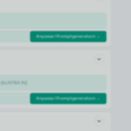
Anpassa i Promptgeneratorn →
: [KLISTRA IN]
Anpassa i Promptgeneratorn →