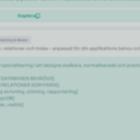
Kopiera
Kodning & Webb
 relationer och index – anpassat för din applikations behov oc
 specialisering i att designa skalbara, normaliserade och pr
ÖR DATABASEN BEHRÖVS]

H RELATIONER SOM FINNS]

 skrivning, sökning, rapportering]

goDB]

, realtid]
