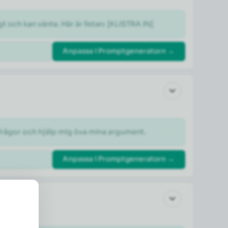
gt och kan vänta. Här är listan: [KLISTRA IN]
Anpassa i Promptgeneratorn →
otfrågor och hjälp mig öva mina argument.
Anpassa i Promptgeneratorn →