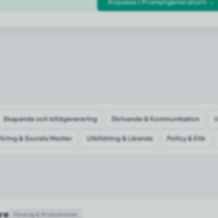
Anpassa i Promptgeneratorn →
Skapande och bildgenerering
Skrivande & Kommunikation
öring & Sociala Medier
Utbildning & Lärande
Policy & Etik
are
Företag & Produktivitet