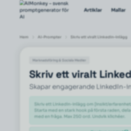
Artiklar
Mallar
Hem
AI-Prompter
Skriv ett viralt LinkedIn-inlägg
Marknadsföring & Sociala Medier
Skriv ett viralt Linke
Skapar engagerande LinkedIn-in
Skriv ett LinkedIn-inlägg om [insikt/erfarenhet
Starta med en stark hook på första raden, dela e
med en fråga. Max 250 ord. Undvik klichéer.