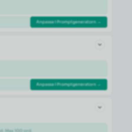
Anpassa i Promptgeneratorn →
Anpassa i Promptgeneratorn →
ad. Max 100 ord.