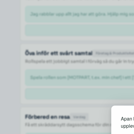
Jag rabblar upp allt jag har att göra. Hjälp mig so
Öva inför ett svårt samtal
Företag & Produktivite
Rollspela ett jobbigt samtal i förväg så du går in 
Spela rollen som [MOTPART, t.ex. min chef] i ett 
Förbered en resa
Vardag
Apan b
Få ett skräddarsytt dagsschema för din resa med 
upplev