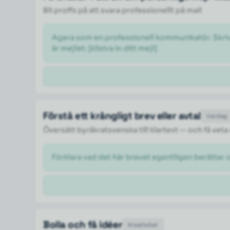
Bli proffs på att svara professionellt på mail
Agera som en professionell kommunikatör. Skriv om
är mejlet: [klistra in ditt mejl] 
Förstå ett krångligt brev eller avtal
Vardag
Översätt byråkratsvenska till klartext — och få veta
Förklara vad det här brevet egentligen berättar 
Bolla och få idéer
Kreativitet