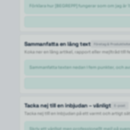
Förklara hur [BEGREPP] fungerar som om jag är 1
Sammanfatta en lång text
Företag & Produktivit
Koka ner en lång artikel, rapport eller mejltråd til
Sammanfatta texten nedan i fem punkter, och a
Tacka nej till en inbjudan – vänligt
E-post
Tacka nej till en inbjudan på ett varmt och artigt sä
Skriv ett vänligt men professionellt mejl på svens