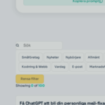
Kopiera prompt
Småföretag
Nyheter
Nybörjare
Allmänt
Kodning & Webb
Vardag
E-post
Marknadsf
Rensa filter
Showing
0
of
100
Få ChatGPT att bli din personliga mejl-fix