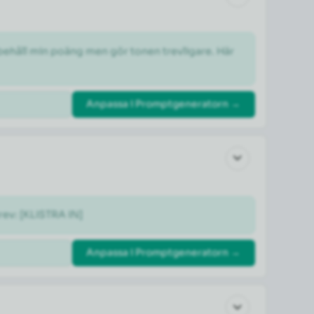
 behåll min poäng men gör tonen trevligare. Här 
Anpassa i Promptgeneratorn →
rev: [KLISTRA IN]
Anpassa i Promptgeneratorn →