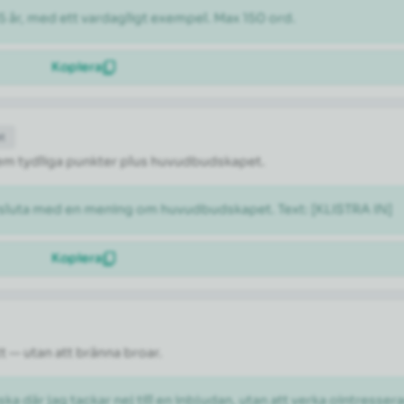
5 år, med ett vardagligt exempel. Max 150 ord.
Kopiera
et
l fem tydliga punkter plus huvudbudskapet.
vsluta med en mening om huvudbudskapet. Text: [KLISTRA IN]
Kopiera
tt — utan att bränna broar.
ka där jag tackar nej till en inbjudan, utan att verka ointresser