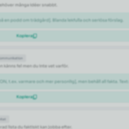
 behöver många idéer snabbt.
 en podd om trädgård]. Blanda lekfulla och seriösa förslag.
Kopiera
Kommunikation
n känns fel men du inte vet varför.
N, t.ex. varmare och mer personlig], men behåll all fakta. Text
Kopiera
itet
rad lista du faktiskt kan jobba efter.