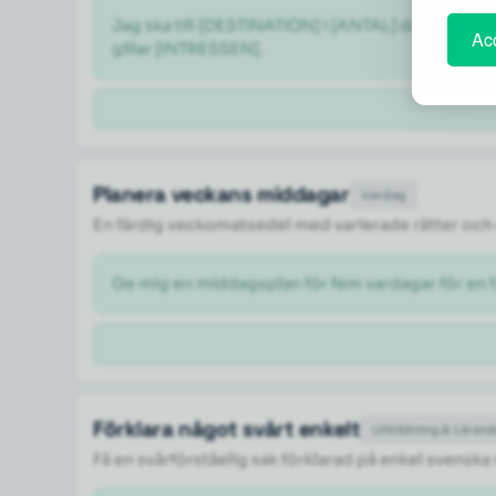
Jag ska till [DESTINATION] i [ANTAL] dagar i [M
Acc
gillar [INTRESSEN].
Planera veckans middagar
Vardag
En färdig veckomatsedel med varierade rätter och 
Ge mig en middagsplan för fem vardagar för en fa
Förklara något svårt enkelt
Utbildning & Läran
Få en svårförståelig sak förklarad på enkel svenska