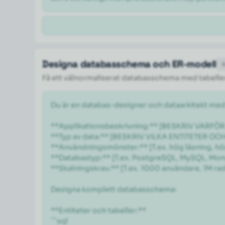
Designa databasschema och ER-modell
Få ett välnormaliserat databasschema med tabeller,
Du är en databas-designer och dataarkitekt med
**Applikationsbeskrivning:** [BESKRIV VARF
**Typ av data:** [BESKRIV VILKA ENTITETER OC
**Användningsmönster:** [T.ex. hög läsning, hög
**Databastyp:** [T.ex. PostgreSQL, MySQL, Mon
**Skalningskrav:** [T.ex. 1000 användare, 1M rader
Designa komplett databasschema:

**Entiteter och tabeller:**

```sql
