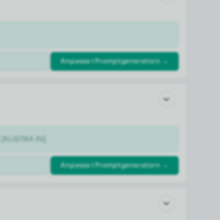
Anpassa i Promptgeneratorn →
: [KLISTRA IN]
Anpassa i Promptgeneratorn →