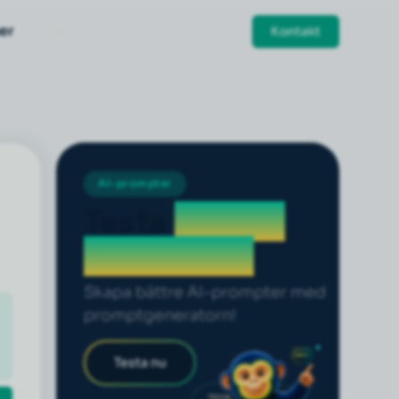
er
Mer
Kontakt
AI-prompter
Testa
prompt
generatorn
Skapa bättre AI-prompter med
promptgeneratorn!
Testa nu