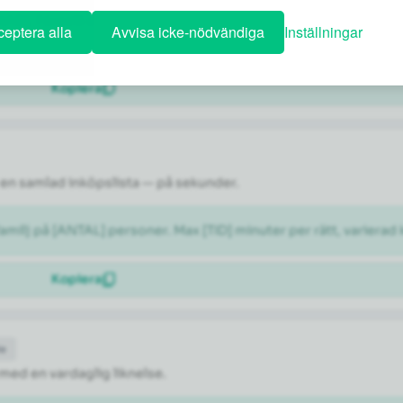
ÅNAD]. Föreslå ett dagsschema med en blandning av kända sevär
eptera alla
Avvisa icke-nödvändiga
Inställningar
Kopiera
en samlad inköpslista — på sekunder.
milj på [ANTAL] personer. Max [TID] minuter per rätt, varierad 
Kopiera
de
 med en vardaglig liknelse.