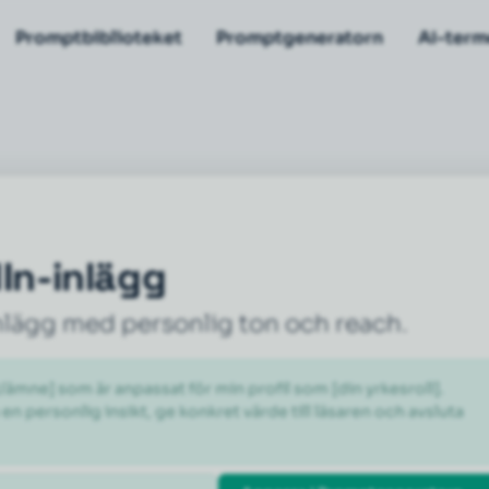
Promptbiblioteket
Promptgeneratorn
AI-term
dIn-inlägg
lägg med personlig ton och reach.
/ämne] som är anpassat för min profil som [din yrkesroll]. 
n personlig insikt, ge konkret värde till läsaren och avsluta 