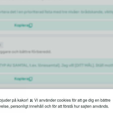
rtera det i en prioriterad lista med tre nivåer: brådskande, vikti
Kopiera
t
tryggare och bättre förberedd.
[TYP AV SAMTAL, t.ex. lönesamtal]. Jag vill [DITT MÅL]. Ställ m
Kopiera
juder på kakor! 🍌 Vi använder cookies för att ge dig en bättre
både kända sevärdheter och lokala guldkorn.
else, personligt innehåll och för att förstå hur sajten används.