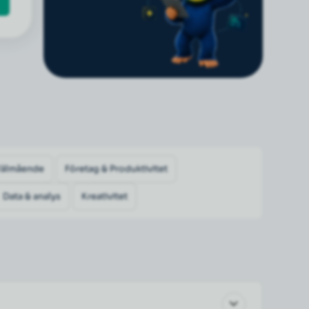
Välmående
Företag & Produktivitet
Data & analys
Kreativitet