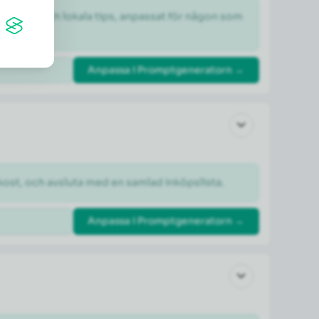
dheter och lokala tips, anpassat för någon som 
Anpassa i Promptgeneratorn →
kost, och avsluta med en samlad inköpslista.
Anpassa i Promptgeneratorn →