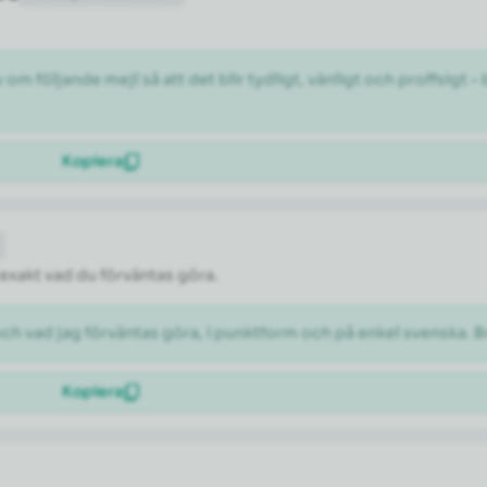
 följande mejl så att det blir tydligt, vänligt och proffsigt –
Kopiera
 exakt vad du förväntas göra.
och vad jag förväntas göra, i punktform och på enkel svenska. B
Kopiera