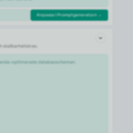
Anpassa i Promptgeneratorn →
h skalbarhetskrav.
estanda-optimerade databasscheman.
