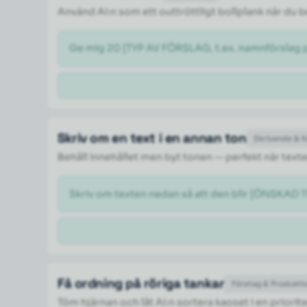
Använd AI:n som ett outtröttligt bollplank när du
Ge mig 20 [TYP AV FÖRSLAG, t.ex. namnförslag på
Skriv om en text i en annan ton
Skrivande & 
Behåll innehållet men byt tonen — perfekt när texte
Skriv om texten nedan så att den blir [ÖNSKAD TO
Få ordning på röriga tankar
Företag & Produktiv
Töm hjärnan och låt AI:n sortera kaoset i en priorite