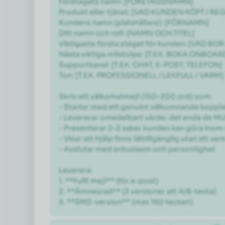
Företagets namn: [FÖRETAGSNAMN]

Produkt eller tjänst: [VAD KUNDEN KÖPT / RE
Kundens namn (platshållare): [FÖRNAMN]

Ditt namn och roll: [NAMN OCH TITEL]

Viktigaste första steget för kunden: [VAD BO
Nästa viktiga milstolpe: [T.EX. BOKA ONBO
Supportkanal: [T.EX. CHAT, E-POST, TELEFON]

Ton: [T.EX. PROFESSIONELL / LEKFULL / VARM]

Skriv ett välkomstmejl (150–200 ord) som:

- Startar med ett genuint välkomnande kopplat t
- Levererar omedelbart värde: det enda de MU
- Presenterar 2–3 saker kunden kan göra inom d
- Visar att hjälp finns lättillgänglig utan att ver
- Avslutar med entusiasm och personlighet

Leverera:

1. **Fullt mejl** (för e-post)

2. **Ämnesrad** (3 versioner att A/B-testa)

3. **SMS-version** (max 160 tecken)