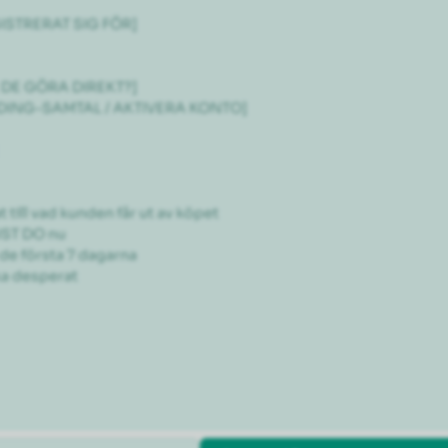
GISTRERAT SIG FÖR]

R DE GÖRA DIREKT?]

ARDING-SAMTAL / AKTIVERA KONTO]

ill vad kunden får ut av köpet

ST DO nu

e första 7 dagarna

ka desperat
