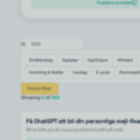
Kopiera prompt
Småföretag
Nyheter
Nybörjare
Allmänt
Kodning & Webb
Vardag
E-post
Marknadsf
Rensa filter
Showing
0
of
100
Få ChatGPT att bli din personliga mejl-fix
Bli proffs på att svara professionellt på mail