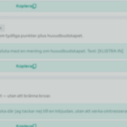
Kopiera
et
l fem tydliga punkter plus huvudbudskapet.
vsluta med en mening om huvudbudskapet. Text: [KLISTRA IN]
Kopiera
tt — utan att bränna broar.
ka där jag tackar nej till en inbjudan, utan att verka ointresser
Kopiera