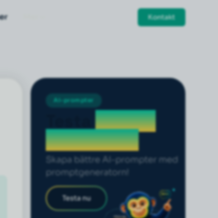
er
Mer
Kontakt
AI-prompter
Testa
prompt
generatorn
Skapa bättre AI-prompter med
promptgeneratorn!
Testa nu