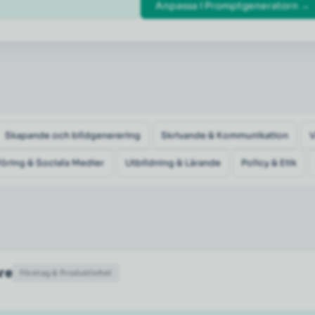
Anpassa i Promptgeneratorn →
Skapande och bildgenerering
Skrivande & Kommunikation
öring & Sociala Medier
Utbildning & Lärande
Policy & Etik
are
Företag & Produktivitet