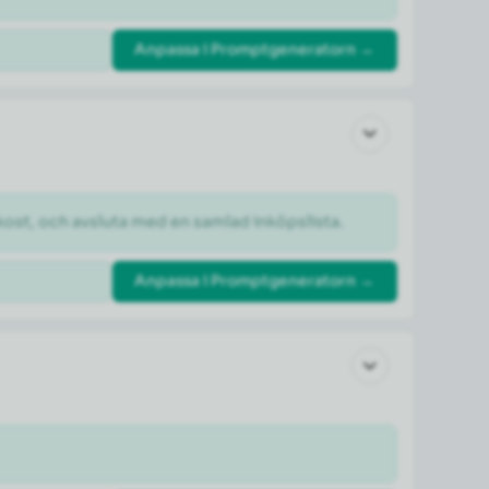
Anpassa i Promptgeneratorn →
kost, och avsluta med en samlad inköpslista.
Anpassa i Promptgeneratorn →