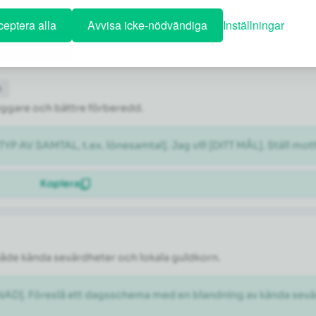
eptera alla
Avvisa icke-nödvändiga
Inställningar
Kopiera
t
tryggare och bättre förberedd.
[TYP AV SAMTAL, t.ex. lönesamtal]. Jag vill [DITT MÅL]. Ställ m
Kopiera
både kända sevärdheter och lokala guldkorn.
ÅNAD]. Föreslå ett dagsschema med en blandning av kända sevär