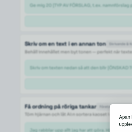
Ge mig 20 [TYP AV FÖRSLAG, t.ex. namnförslag på
Skriv om en text i en annan ton
Skrivande & 
Behåll innehållet men byt tonen — perfekt när texte
Skriv om texten nedan så att den blir [ÖNSKAD TO
Få ordning på röriga tankar
Företag & Produktiv
Töm hjärnan och låt AI:n sortera kaoset i en priorite
Apan b
upplev
Jag rabblar upp allt jag har att göra. Hjälp mig so