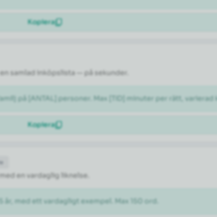
Kopiera
en samlad inköpslista — på sekunder.
milj på [ANTAL] personer. Max [TID] minuter per rätt, varierad 
Kopiera
de
 med en vardaglig liknelse.
5 år, med ett vardagligt exempel. Max 150 ord.