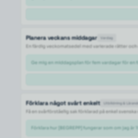
Planera veckans middagar
Vardag
En färdig veckomatsedel med varierade rätter och 
Ge mig en middagsplan för fem vardagar för en fa
Förklara något svårt enkelt
Utbildning & Läran
Få en svårförståelig sak förklarad på enkel svenska
Förklara hur [BEGREPP] fungerar som om jag är 1