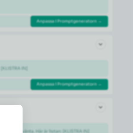
Anpassa i Promptgeneratorn →
: [KLISTRA IN]
Anpassa i Promptgeneratorn →
gt och kan vänta. Här är listan: [KLISTRA IN]