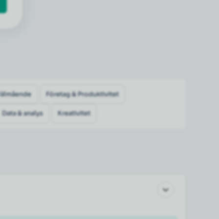
Välmående
Företag & Produktivitet
Data & analys
Kreativitet