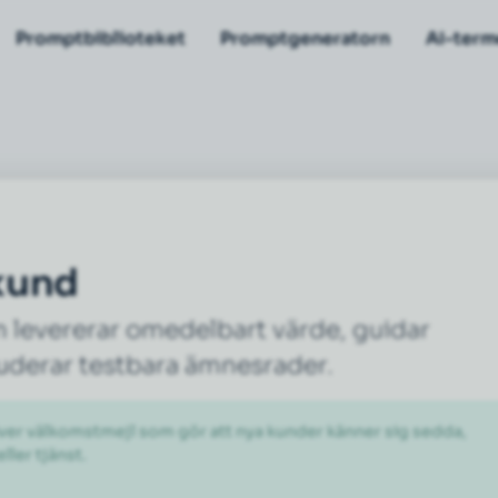
Promptbiblioteket
Promptgeneratorn
AI-term
 kund
m levererar omedelbart värde, guidar
kluderar testbara ämnesrader.
r välkomstmejl som gör att nya kunder känner sig sedda, 
ler tjänst.
