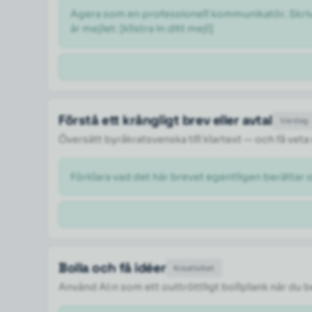
Agera som en professionell kommunikatör. Skriv om
är mejlet: [klistra in ditt mejl] 
Förstå ett krångligt brev eller avtal
Vardag
Översätt byråkratsvenska till klartext — och få veta
Förklara vad det här brevet egentligen berättar 
Bolla och få idéer
Kreativitet
Använd AI:n som ett outtröttligt bollplank när du