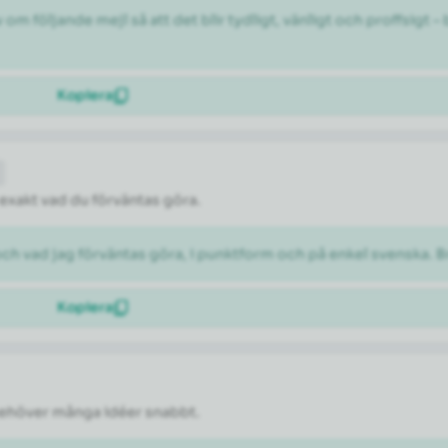
 följande mejl så att det blir tydligt, vänligt och proffsigt –
Kopiera
 exakt vad du förväntas göra.
och vad jag förväntas göra, i punktform och på enkel svenska. B
Kopiera
 behöver många idéer snabbt.