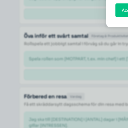
Acc
Öva inför ett svårt samtal
Företag & Produktivite
Rollspela ett jobbigt samtal i förväg så du går in 
Spela rollen som [MOTPART, t.ex. min chef] i ett 
Förbered en resa
Vardag
Få ett skräddarsytt dagsschema för din resa med 
Jag ska till [DESTINATION] i [ANTAL] dagar i [M
gillar [INTRESSEN].