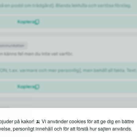
 en podd om trädgård]. Blanda lekfulla och seriösa förslag.
Kopiera
Kommunikation
n känns fel men du inte vet varför.
N, t.ex. varmare och mer personlig], men behåll all fakta. Text
Kopiera
itet
rad lista du faktiskt kan jobba efter.
juder på kakor! 🍌 Vi använder cookies för att ge dig en bättre
else, personligt innehåll och för att förstå hur sajten används.
rtera det i en prioriterad lista med tre nivåer: brådskande, vikti