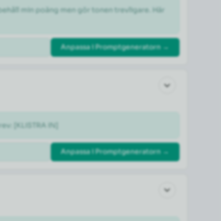
 behåll min poäng men gör tonen trevligare. Här 
Anpassa i Promptgeneratorn →
rev: [KLISTRA IN]
Anpassa i Promptgeneratorn →