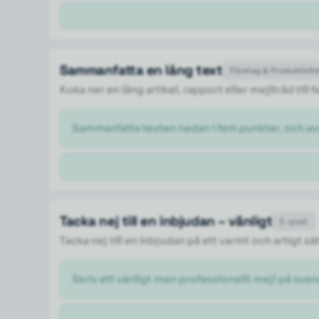
Sammanfatta en lång text
Företag & Produktivit
Koka ner en lång artikel, rapport eller mejltråd til
Sammanfatta texten nedan i fem punkter, och a
Tacka nej till en inbjudan – vänligt
E-post
Tacka nej till en inbjudan på ett varmt och artigt sä
Skriv ett vänligt men professionellt mejl på svens