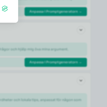
Anpassa i Promptgeneratorn →
otfrågor och hjälp mig öva mina argument.
Anpassa i Promptgeneratorn →
dheter och lokala tips, anpassat för någon som 