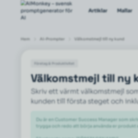
Artiklar
Mallar
Hem
AI-Prompter
Välkomstmejl till ny kund
Företag & Produktivitet
Välkomstmejl till ny
Skriv ett värmt välkomstmejl so
kunden till första steget och in
Du är en Customer Success Manager som skrive
trygga och redo att börja använda er produkt el