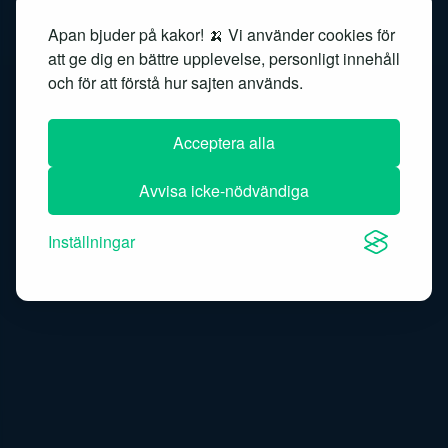
Apan bjuder på kakor! 🍌 Vi använder cookies för
Search ranking
Semantic embedding
att ge dig en bättre upplevelse, personligt innehåll
och för att förstå hur sajten används.
Semantic search
Sentimentanalys
Similarity search
Speech recognition
Acceptera alla
Speech-to-text
Avvisa icke-nödvändiga
Inställningar