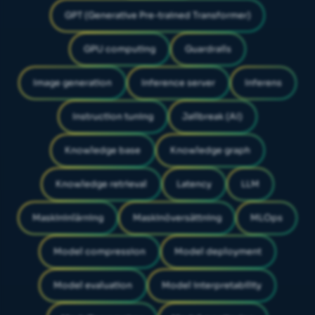
GPT (Generative Pre-trained Transformer)
GPU computing
Guardrails
Image generation
Inference server
Inferens
Instruction tuning
Jailbreak (AI)
Knowledge base
Knowledge graph
Knowledge retrieval
Latency
LLM
Maskininlärning
Maskinöversättning
MLOps
Model compression
Model deployment
Model evaluation
Model interpretability