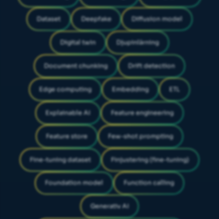
Dataset
Deepfake
Diffusion model
Digital twin
Djupinlärning
Document chunking
Drift detection
Edge computing
Embedding
ETL
Explainable AI
Feature engineering
Feature store
Few-shot prompting
Fine-tuning dataset
Finjustering (fine-tuning)
Foundation model
Function calling
Generativ AI