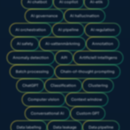
AI chatbot
AI copilot
AI-etik
AI governance
AI hallucination
AI orchestration
AI pipeline
AI regulation
AI safety
AI-vattenmärkning
Annotation
Anomaly detection
API
Artificiell intelligens
Batch processing
Chain-of-thought prompting
ChatGPT
Classification
Clustering
Computer vision
Context window
Conversational AI
Custom GPT
Data labeling
Data leakage
Data pipeline