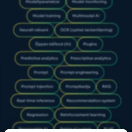
Modellparametrar
Model monitoring
Model training
Multimodal AI
Neuralt nätverk
OCR (optisk teckenläsning)
Öppen källkod (AI)
Plugins
Predictive analytics
Prescriptive analytics
Prompt
Prompt engineering
Prompt injection
Promptkedja
RAG
Real-time inference
Recommendation system
Regression
Reinforcement learning
Responsible AI
Retrieval system
RLHF