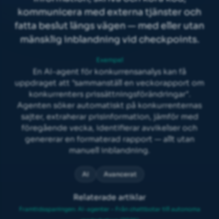
kommunicera med externa tjänster och
fatta beslut längs vägen — med eller utan
mänsklig inblandning vid checkpoints.
Exempel
En AI-agent för konkurrensanalys kan få
uppdraget att "sammanställ en veckorapport om
konkurrenters prissättningsförändringar".
Agenten söker automatiskt på konkurrenternas
sajter, extraherar prisinformation, jämför med
föregående vecka, identifierar avvikelser och
genererar en formaterad rapport — allt utan
manuell inblandning.
AI
Avancerat
Relaterade artiklar
Framtidsspaningen: AI-agenter – Från chattbotar till autonoma