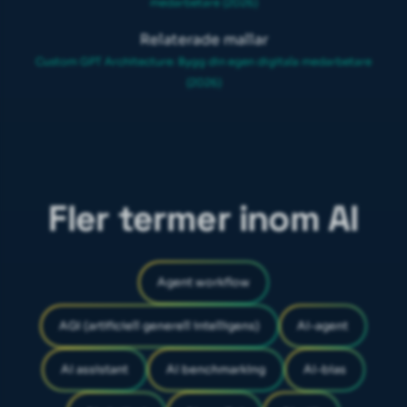
medarbetare (2026)
Relaterade mallar
Custom GPT Architecture: Bygg din egen digitala medarbetare
(2026)
Fler termer inom AI
Agent workflow
AGI (artificiell generell intelligens)
AI-agent
AI assistant
AI benchmarking
AI-bias