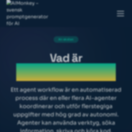
AI-skolan
Vad är
Agent workflow
Ett agent workflow är en automatiserad
process där en eller flera AI-agenter
koordinerar och utför flerstegiga
uppgifter med hög grad av autonomi.
Agenter kan använda verktyg, söka
information, skriva och köra kod,