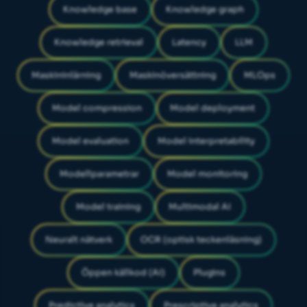
Knowledge base
Knowledge graph
Knowledge retrieval
Latency
LLM
Maskininlärning
Maskinöversättning
MLOps
Model compression
Model deployment
Model evaluation
Model interpretability
Modellparametrar
Model monitoring
Model training
Multimodal AI
Neuralt nätverk
OCR (optisk teckenläsning)
Öppen källkod (AI)
Plugins
Predictive analytics
Prescriptive analytics