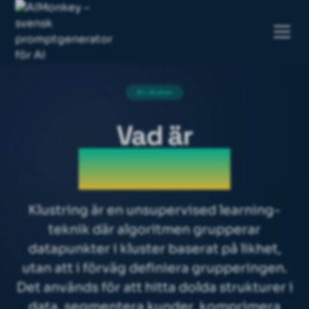
AI-skolan
Vad är
Clustering
Klustring är en unsupervised learning-
teknik där algoritmen grupperar
datapunkter i kluster baserat på likhet,
utan att i förväg definiera grupperingen.
Det används för att hitta dolda strukturer i
data, segmentera kunder, komprimera