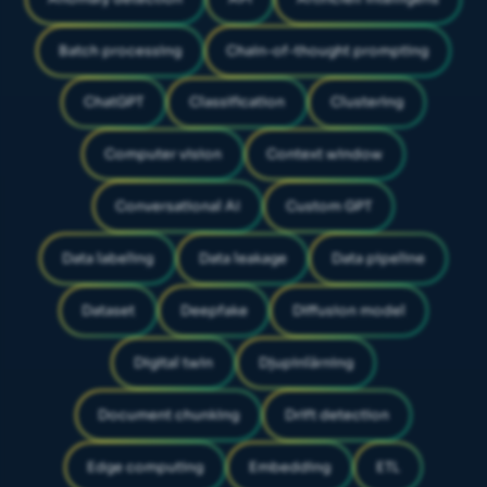
Batch processing
Chain-of-thought prompting
ChatGPT
Classification
Clustering
Computer vision
Context window
Conversational AI
Custom GPT
Data labeling
Data leakage
Data pipeline
Dataset
Deepfake
Diffusion model
Digital twin
Djupinlärning
Document chunking
Drift detection
Edge computing
Embedding
ETL