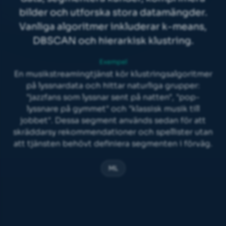
bilder och utforska stora datamängder.
Vanliga algoritmer inkluderar k-means,
DBSCAN och hierarkisk klustring.
Exempel
En musikstreamingtjänst kör klustringsalgoritmer
på lyssnardata och hittar naturliga grupper:
"jazzfans som lyssnar sent på natten", "pop-
lyssnare på gymmet" och "klassisk musik till
jobbet". Dessa segment används sedan för att
skräddarsy rekommendationer och spellister utan
att tjänsten behövt definiera segmenten i förväg.
ML