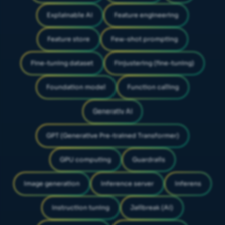
Explainable AI
Feature engineering
Feature store
Few-shot prompting
Fine-tuning dataset
Finjustering (fine-tuning)
Foundation model
Function calling
Generativ AI
GPT (Generative Pre-trained Transformer)
GPU computing
Guardrails
Image generation
Inference server
Inferens
Instruction tuning
Jailbreak (AI)