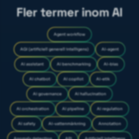
Fler termer inom AI
Agent workflow
AGI (artificiell generell intelligens)
AI-agent
AI assistant
AI benchmarking
AI-bias
AI chatbot
AI copilot
AI-etik
AI governance
AI hallucination
AI orchestration
AI pipeline
AI regulation
AI safety
AI-vattenmärkning
Annotation
Anomaly detection
API
Artificiell intelligens