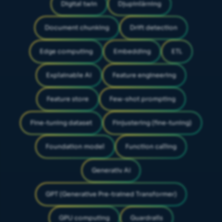
Digital twin
Djupinlärning
Document chunking
Drift detection
Edge computing
Embedding
ETL
Explainable AI
Feature engineering
Feature store
Few-shot prompting
Fine-tuning dataset
Finjustering (fine-tuning)
Foundation model
Function calling
Generativ AI
GPT (Generative Pre-trained Transformer)
GPU computing
Guardrails