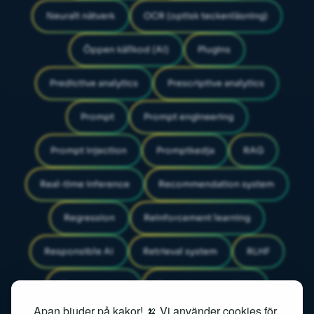
Neuralt nätverk
OCR (optisk teckenläsning)
Öppen källkod (AI)
Plugins
Predictive analytics
Prescriptive analytics
Prompt
Prompt engineering
Prompt injection
Promptkedja
RAG
Real-time inference
Recommendation system
Regression
Reinforcement learning
Responsible AI
Retrieval system
RLHF
Search ranking
Semantic embedding
Apan bjuder på kakor! 🍌 Vi använder cookies för