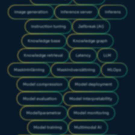
Image generation
Inference server
Inferens
Instruction tuning
Jailbreak (AI)
Knowledge base
Knowledge graph
Knowledge retrieval
Latency
LLM
Maskininlärning
Maskinöversättning
MLOps
Model compression
Model deployment
Model evaluation
Model interpretability
Modellparametrar
Model monitoring
Model training
Multimodal AI