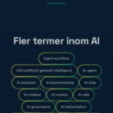
Perplexity AI
Fler termer inom AI
Agent workflow
AGI (artificiell generell intelligens)
AI-agent
AI assistant
AI benchmarking
AI-bias
AI chatbot
AI copilot
AI-etik
AI governance
AI hallucination