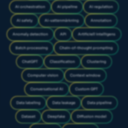
AI orchestration
AI pipeline
AI regulation
AI safety
AI-vattenmärkning
Annotation
Anomaly detection
API
Artificiell intelligens
Batch processing
Chain-of-thought prompting
ChatGPT
Classification
Clustering
Computer vision
Context window
Conversational AI
Custom GPT
Data labeling
Data leakage
Data pipeline
Dataset
Deepfake
Diffusion model