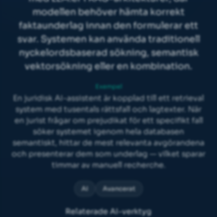
modellen behöver hämta korrekt
faktaunderlag innan den formulerar ett
svar. Systemen kan använda traditionell
nyckelordsbaserad sökning, semantisk
vektorsökning eller en kombination.
Exempel
En juridisk AI-assistent är kopplad till ett retrieval
system med tusentals rättsfall och lagtexter. När
en jurist frågar om prejudikat för ett specifikt fall
söker systemet igenom hela databasen
semantiskt, hittar de mest relevanta avgörandena
och presenterar dem som underlag — vilket sparar
timmar av manuell recherche.
AI
Avancerat
Relaterade AI-verktyg