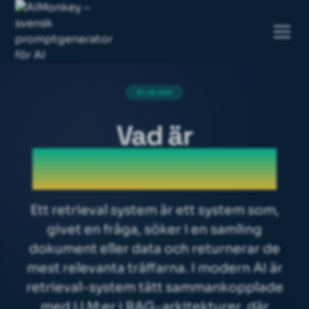
AI-skolan
Vad är
Retrieval system
Ett retrieval system är ett system som,
givet en fråga, söker i en samling
dokument eller data och returnerar de
mest relevanta träffarna. I modern AI är
retrieval-system tätt sammankopplade
med LLM:er i RAG-arkitekturer, där