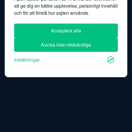
Semantic search
Sentimentanalys
att ge dig en bättre upplevelse, personligt innehåll
och för att förstå hur sajten används.
Similarity search
Speech recognition
Acceptera alla
Speech-to-text
Avvisa icke-nödvändiga
Inställningar