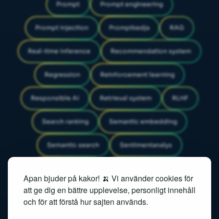
Prompt
Prompt engineering
Prompt injection
Promptkedja
RAG
Real-time inference
Recommendation system
Regression
Reinforcement learning
Responsible AI
Retrieval system
RLHF
Search ranking
Semantic embedding
Semantic search
Sentimentanalys
Similarity search
Speech recognition
Apan bjuder på kakor! 🍌 Vi använder cookies för
att ge dig en bättre upplevelse, personligt innehåll
Speech-to-text
och för att förstå hur sajten används.