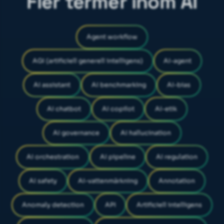
Fler termer inom AI
Agent workflow
AGI (artificiell generell intelligens)
AI-agent
AI assistant
AI benchmarking
AI-bias
AI chatbot
AI copilot
AI-etik
AI governance
AI hallucination
AI orchestration
AI pipeline
AI regulation
AI safety
AI-vattenmärkning
Annotation
Anomaly detection
API
Artificiell intelligens