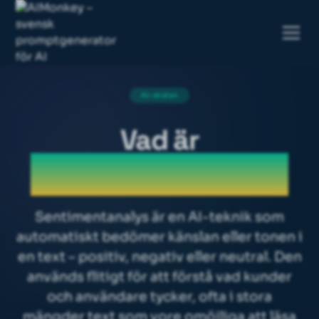
AI-skolan
Vad är
Sentimentanalys
Sentimentanalys är en AI-teknik som
automatiskt bedömer känslan eller tonen i
en text – positiv, negativ eller neutral. Den
används flitigt för att förstå vad kunder
och användare tycker, ofta i stora
mängder text som vore omöjliga att läsa