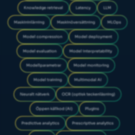
Knowledge retrieval
Latency
LLM
Maskininlärning
Maskinöversättning
MLOps
Model compression
Model deployment
Model evaluation
Model interpretability
Modellparametrar
Model monitoring
Model training
Multimodal AI
Neuralt nätverk
OCR (optisk teckenläsning)
Öppen källkod (AI)
Plugins
Predictive analytics
Prescriptive analytics