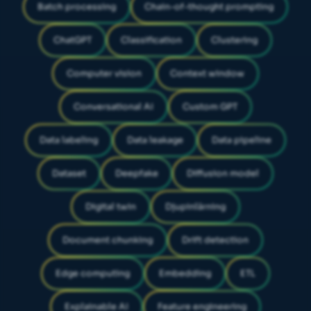
Batch processing
Chain-of-thought prompting
ChatGPT
Classification
Clustering
Computer vision
Context window
Conversational AI
Custom GPT
Data labeling
Data leakage
Data pipeline
Dataset
Deepfake
Diffusion model
Digital twin
Djupinlärning
Document chunking
Drift detection
Edge computing
Embedding
ETL
Explainable AI
Feature engineering