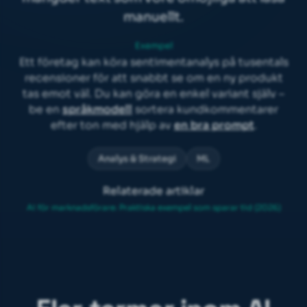
manuellt.
Exempel
Ett företag kan köra sentimentanalys på tusentals
recensioner för att snabbt se om en ny produkt
tas emot väl. Du kan göra en enkel variant själv –
be en
språkmodell
sortera kundkommentarer
efter ton med hjälp av
en bra prompt
.
Analys & Strategi
ML
Relaterade artiklar
AI för marknadsförare: Praktiska exempel som sparar tid (2026)