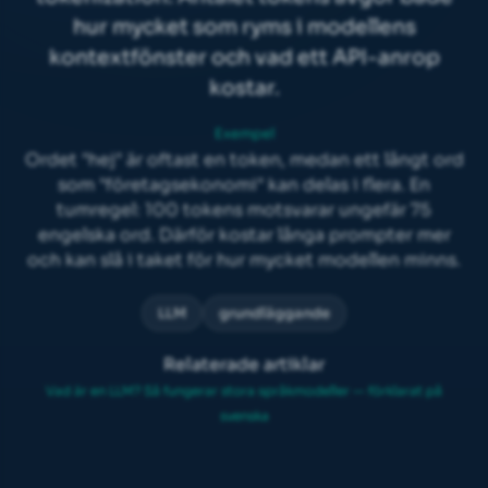
hur mycket som ryms i modellens
kontextfönster
och vad ett API-anrop
kostar.
Exempel
Ordet "hej" är oftast en token, medan ett långt ord
som "företagsekonomi" kan delas i flera. En
tumregel: 100 tokens motsvarar ungefär 75
engelska ord. Därför kostar långa prompter mer
och kan slå i taket för hur mycket modellen minns.
LLM
grundläggande
Relaterade artiklar
Vad är en LLM? Så fungerar stora språkmodeller — förklarat på
svenska