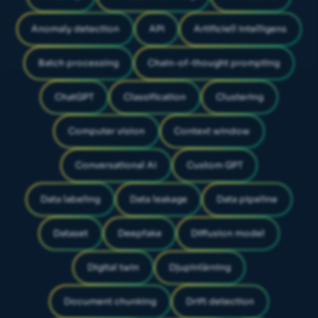
Anomaly detection
API
Artificiell intelligens
Batch processing
Chain-of-thought prompting
ChatGPT
Classification
Clustering
Computer vision
Context window
Conversational AI
Custom GPT
Data labeling
Data leakage
Data pipeline
Dataset
Deepfake
Diffusion model
Digital twin
Djupinlärning
Document chunking
Drift detection