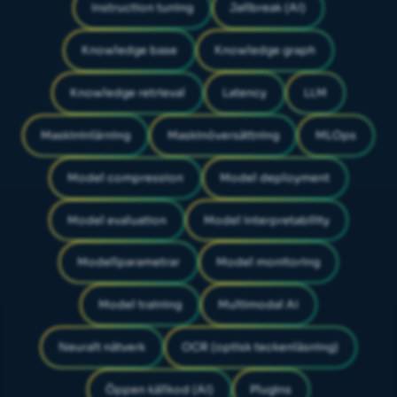
Instruction tuning
Jailbreak (AI)
Knowledge base
Knowledge graph
Knowledge retrieval
Latency
LLM
Maskininlärning
Maskinöversättning
MLOps
Model compression
Model deployment
Model evaluation
Model interpretability
Modellparametrar
Model monitoring
Model training
Multimodal AI
Neuralt nätverk
OCR (optisk teckenläsning)
Öppen källkod (AI)
Plugins