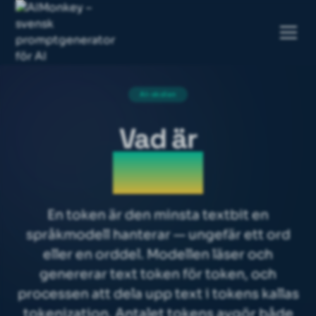
AI-skolan
Vad är
Token
En token är den minsta textbit en
språkmodell hanterar — ungefär ett ord
eller en orddel. Modellen läser och
genererar text token för token, och
processen att dela upp text i tokens kallas
tokenization
. Antalet tokens avgör både