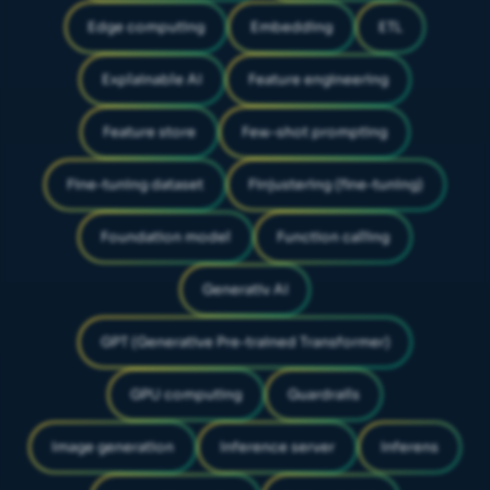
Edge computing
Embedding
ETL
Explainable AI
Feature engineering
Feature store
Few-shot prompting
Fine-tuning dataset
Finjustering (fine-tuning)
Foundation model
Function calling
Generativ AI
GPT (Generative Pre-trained Transformer)
GPU computing
Guardrails
Image generation
Inference server
Inferens