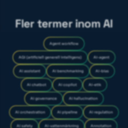
Fler termer inom AI
Agent workflow
AGI (artificiell generell intelligens)
AI-agent
AI assistant
AI benchmarking
AI-bias
AI chatbot
AI copilot
AI-etik
AI governance
AI hallucination
AI orchestration
AI pipeline
AI regulation
AI safety
AI-vattenmärkning
Annotation