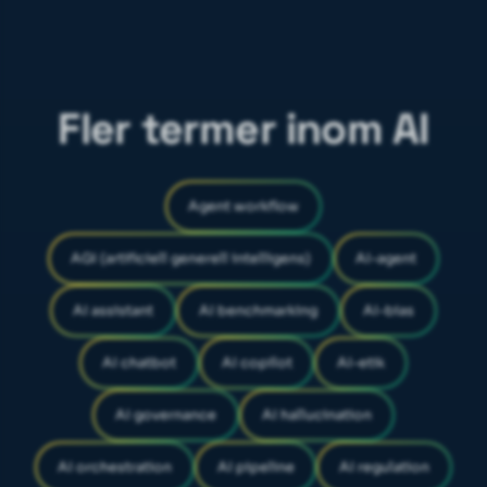
Fler termer inom AI
Agent workflow
AGI (artificiell generell intelligens)
AI-agent
AI assistant
AI benchmarking
AI-bias
AI chatbot
AI copilot
AI-etik
AI governance
AI hallucination
AI orchestration
AI pipeline
AI regulation