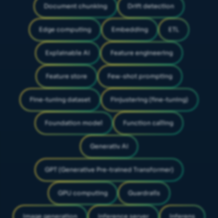
Document chunking
Drift detection
Edge computing
Embedding
ETL
Explainable AI
Feature engineering
Feature store
Few-shot prompting
Fine-tuning dataset
Finjustering (fine-tuning)
Foundation model
Function calling
Generativ AI
GPT (Generative Pre-trained Transformer)
GPU computing
Guardrails
Image generation
Inference server
Inferens