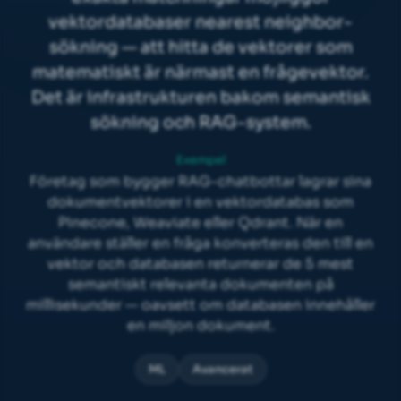
vektordatabaser nearest neighbor-
sökning — att hitta de vektorer som
matematiskt är närmast en frågevektor.
Det är infrastrukturen bakom semantisk
sökning och RAG-system.
Exempel
Företag som bygger RAG-chatbottar lagrar sina
dokumentvektorer i en vektordatabas som
Pinecone, Weaviate eller Qdrant. När en
användare ställer en fråga konverteras den till en
vektor och databasen returnerar de 5 mest
semantiskt relevanta dokumenten på
millisekunder — oavsett om databasen innehåller
en miljon dokument.
ML
Avancerat