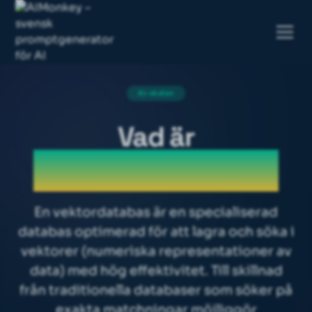
AI-skolan
Vad är
Vector database
En vektordatabas är en specialiserad
databas optimerad för att lagra och söka i
vektorer (numeriska representationer av
data) med hög effektivitet. Till skillnad
från traditionella databaser som söker på
exakta matchningar möjliggör