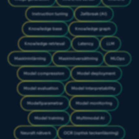
Instruction tuning
Jailbreak (AI)
Knowledge base
Knowledge graph
Knowledge retrieval
Latency
LLM
Maskininlärning
Maskinöversättning
MLOps
Model compression
Model deployment
Model evaluation
Model interpretability
Modellparametrar
Model monitoring
Model training
Multimodal AI
Neuralt nätverk
OCR (optisk teckenläsning)