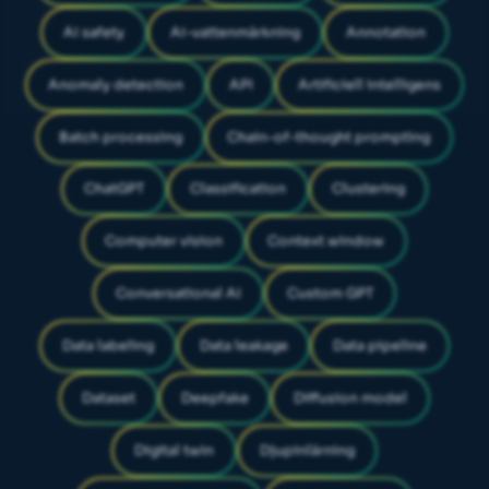
AI safety
AI-vattenmärkning
Annotation
Anomaly detection
API
Artificiell intelligens
Batch processing
Chain-of-thought prompting
ChatGPT
Classification
Clustering
Computer vision
Context window
Conversational AI
Custom GPT
Data labeling
Data leakage
Data pipeline
Dataset
Deepfake
Diffusion model
Digital twin
Djupinlärning