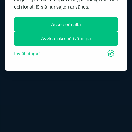
Similarity search
Speech recognition
och för att förstå hur sajten används.
Speech-to-text
Acceptera alla
Avvisa icke-nödvändiga
Inställningar