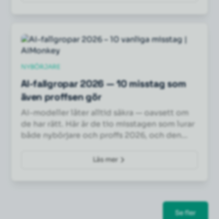
NYBÖRJARE
AI-fallgropar 2026 — 10 misstag som
även proffsen gör
AI-modeller låter alltid säkra — oavsett om
de har rätt. Här är de tio misstagen som lurar
både nybörjare och proffs 2026, och den
konkreta fixen för varje.
Läs mer
Se fler