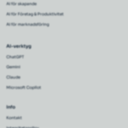
AI för skapande
AI för Företag & Produktivitet
AI för marknadsföring
AI-verktyg
ChatGPT
Gemini
Claude
Microsoft Copilot
Info
Kontakt