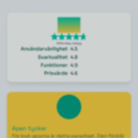
4.7
AIMonkey-betyg
Användarvänlighet
4.5
Svarkvalitet
4.8
Funktioner
4.9
Prisvärde
4.6
Apan tycker
För kod-aporna är detta paradiset. Den förstår