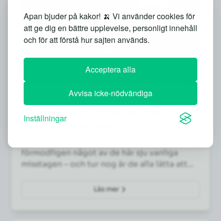
Apan bjuder på kakor! 🍌 Vi använder cookies för
att ge dig en bättre upplevelse, personligt innehåll
och för att förstå hur sajten används.
Acceptera alla
Avvisa icke-nödvändiga
NYBÖRJARE
7 vanliga nybörjarmisstag med AI (och
Inställningar
hur du undviker dem)
Får du tråkiga eller fel svar från AI? Då gör du
förmodligen något av de här sju vanliga
misstagen – och tur nog är de alla lätta att
fixa.
Läs mer