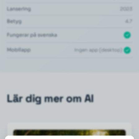
Lansering
2023
Betyg
4.7
Fungerar på svenska
Mobilapp
Ingen app (desktop)
Lär dig mer om AI