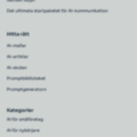
faktiskt välja?
Det ultimata startpaketet för AI-kommunikation
Hitta rätt
Ai-mallar
Ai-artiklar
AI-skolan
Promptbiblioteket
Promptgeneratorn
Kategorier
AI för småföretag
AI för nybörjare