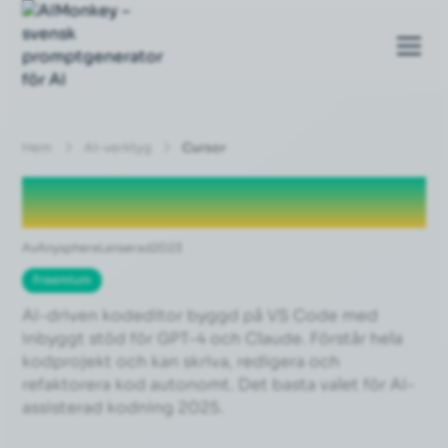
Hem
Ai-verktyg
Cursor
Cursor
Av
Anysphere
Lanserad
2023
Freemium
AI-driven kodeditor byggd på VS Code med
inbyggt stöd för GPT-4 och Claude. Förstår hela
kodprojekt och kan skriva, redigera och
refaktorera kod autonomt. Det basta valet för AI-
assisterad kodning 2025.