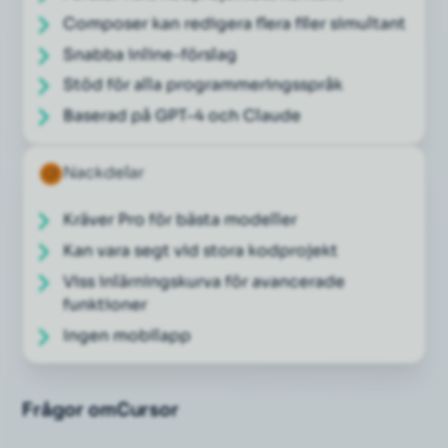
Composer kan redigera flera filer simultant
Snabba inline-förslag
Stöd för alla programmeringsspråk
Baserad på GPT-4 och Claude
Nackdelar
Kräver Pro för bästa modeller
Kan vara segt vid stora kodprojekt
Viss inlärningskurva för avancerade
funktioner
Ingen mobilapp
Frågor om
Cursor