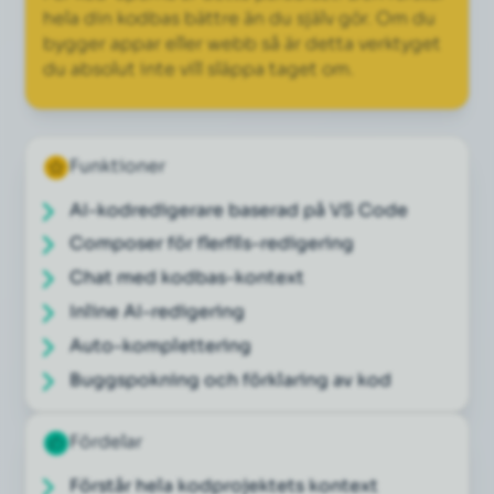
hela din kodbas bättre än du själv gör. Om du
bygger appar eller webb så är detta verktyget
du absolut inte vill släppa taget om.
Funktioner
AI-kodredigerare baserad på VS Code
Composer för flerfils-redigering
Chat med kodbas-kontext
Inline AI-redigering
Auto-komplettering
Buggspokning och förklaring av kod
Fördelar
Förstår hela kodprojektets kontext