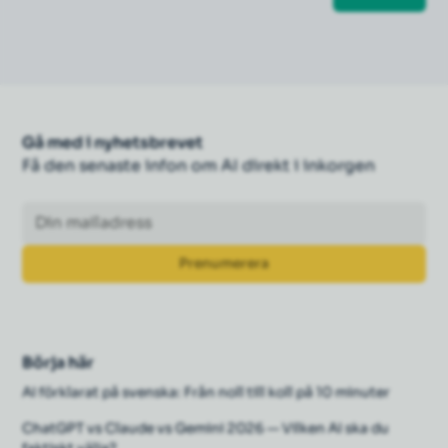
Gå med i nyhetsbrevet
Få den senaste infon om AI direkt i inkorgen
Börja här
AI förklarat på svenska: Från noll till koll på 10 minuter
ChatGPT vs Claude vs Gemini 2026 — Vilken AI ska du