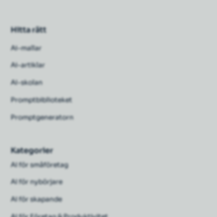
Hitta rätt
Ai-mallar
Ai-artiklar
AI-skolan
Promptbiblioteket
Promptgeneratorn
Kategorier
AI för småföretag
AI för nybörjare
AI för skapande
AI för Företag & Produktivitet