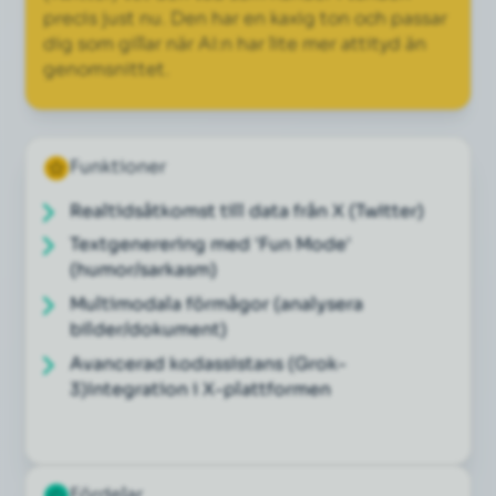
precis just nu. Den har en kaxig ton och passar
dig som gillar när AI:n har lite mer attityd än
genomsnittet.
Funktioner
Realtidsåtkomst till data från X (Twitter)
Textgenerering med 'Fun Mode'
(humor/sarkasm)
Multimodala förmågor (analysera
bilder/dokument)
Avancerad kodassistans (Grok-
3)Integration i X-plattformen
Fördelar