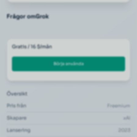
Frågor om
Grok
Gratis / 16 $/mån
Börja använda
Översikt
Pris från
Freemium
Skapare
xAI
Lansering
2023