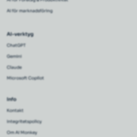
AI för marknadsföring
AI-verktyg
ChatGPT
Gemini
Claude
Microsoft Copilot
Info
Kontakt
Integritetspolicy
Om AI Monkey