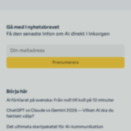
Gå med i nyhetsbrevet
Få den senaste infon om AI direkt i inkorgen
Börja här
AI förklarat på svenska: Från noll till koll på 10 minuter
ChatGPT vs Claude vs Gemini 2026 — Vilken AI ska du
faktiskt välja?
Det ultimata startpaketet för AI-kommunikation