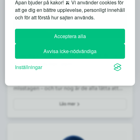
Apan bjuder på kakor! 🍌 Vi använder cookies för
att ge dig en bättre upplevelse, personligt innehåll
och för att förstå hur sajten används.
Acceptera alla
NYBÖRJARE
Avvisa icke-nödvändiga
7 vanliga nybörjarmisstag med AI (och
hur du undviker dem)
Inställningar
Får du tråkiga eller fel svar från AI? Då gör du
förmodligen något av de här sju vanliga
misstagen – och tur nog är de alla lätta att
fixa.
Läs mer