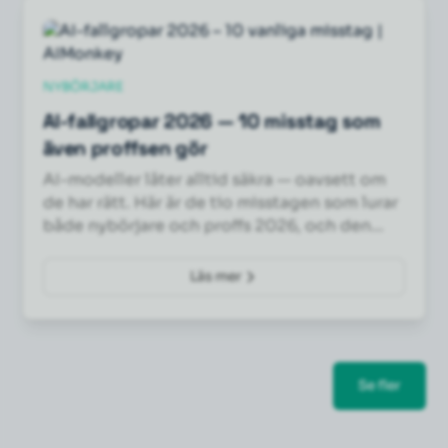
NYBÖRJARE
AI-fallgropar 2026 — 10 misstag som
även proffsen gör
AI-modeller låter alltid säkra — oavsett om
de har rätt. Här är de tio misstagen som lurar
både nybörjare och proffs 2026, och den
konkreta fixen för varje.
Läs mer
Se fler