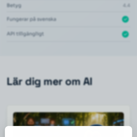
Betyg
4.4
Fungerar på svenska
API tillgängligt
Lär dig mer om AI