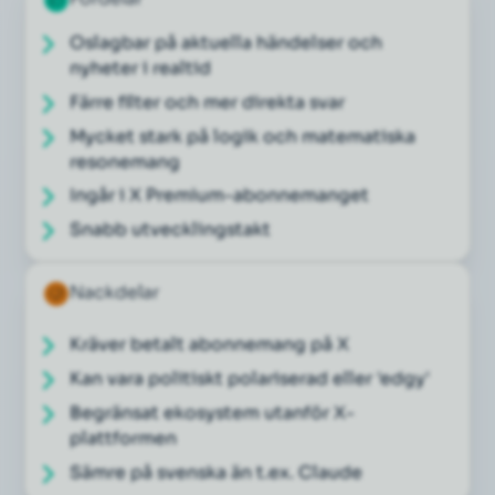
Oslagbar på aktuella händelser och
nyheter i realtid
Färre filter och mer direkta svar
Mycket stark på logik och matematiska
resonemang
Ingår i X Premium-abonnemanget
Snabb utvecklingstakt
Nackdelar
Kräver betalt abonnemang på X
Kan vara politiskt polariserad eller 'edgy'
Begränsat ekosystem utanför X-
plattformen
Sämre på svenska än t.ex. Claude