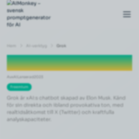
Hem
Ai-verktyg
Grok
Grok
Av
xAI
Lanserad
2023
Freemium
Grok är xAI:s chatbot skapad av Elon Musk. Känd
för sin direkta och ibland provokativa ton, med
realtidsåtkomst till X (Twitter) och kraftfulla
analyskapaciteter.