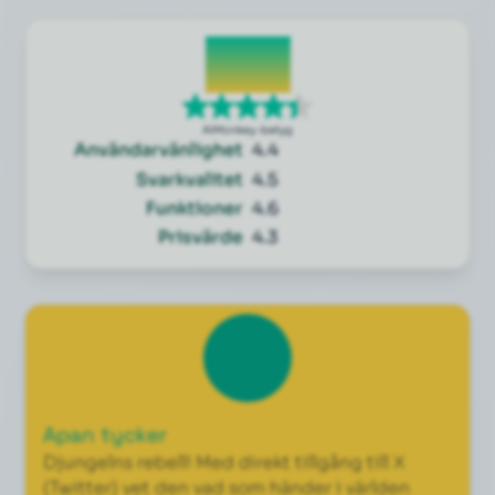
4.4
AIMonkey-betyg
Användarvänlighet
4.4
Svarkvalitet
4.5
Funktioner
4.6
Prisvärde
4.3
Apan tycker
Djungelns rebell! Med direkt tillgång till X
(Twitter) vet den vad som händer i världen