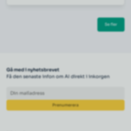
Se fler
Gå med i nyhetsbrevet
Få den senaste infon om AI direkt i inkorgen