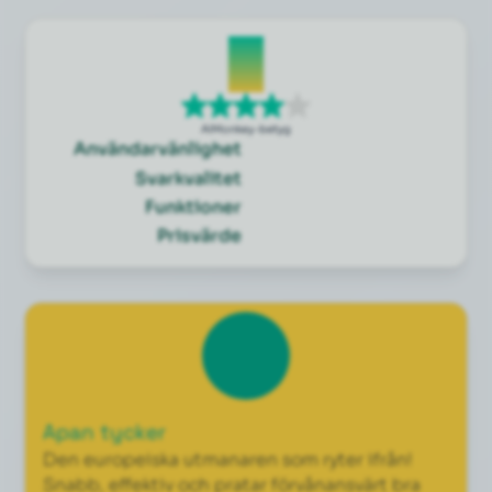
4
AIMonkey-betyg
Användarvänlighet
Svarkvalitet
Funktioner
Prisvärde
Apan tycker
Den europeiska utmanaren som ryter ifrån!
Snabb, effektiv och pratar förvånansvärt bra