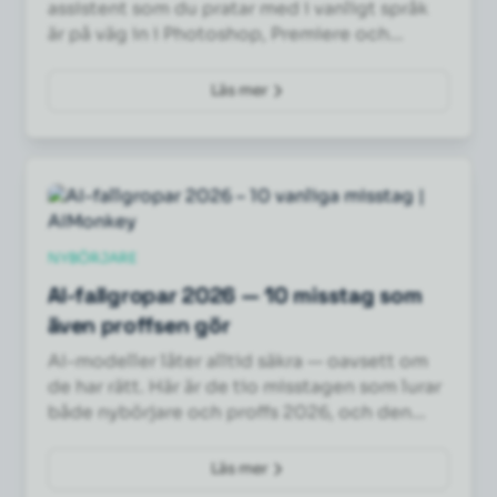
assistent som du pratar med i vanligt språk
är på väg in i Photoshop, Premiere och
Illustrator. Här är vad den gör – och hur du får
ut mest av den.
Läs mer
NYBÖRJARE
AI-fallgropar 2026 — 10 misstag som
även proffsen gör
AI-modeller låter alltid säkra — oavsett om
de har rätt. Här är de tio misstagen som lurar
både nybörjare och proffs 2026, och den
konkreta fixen för varje.
Läs mer