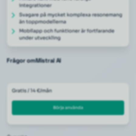
integrationer
Svagare på mycket komplexa resonemang
än toppmodellerna
Mobilapp och funktioner är fortfarande
under utveckling
Frågor om
Mistral AI
Gratis / 14 €/mån
Börja använda