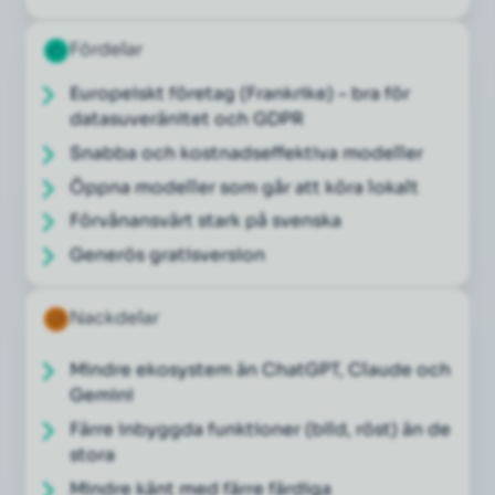
Fördelar
Europeiskt företag (Frankrike) – bra för
datasuveränitet och GDPR
Snabba och kostnadseffektiva modeller
Öppna modeller som går att köra lokalt
Förvånansvärt stark på svenska
Generös gratisversion
Nackdelar
Mindre ekosystem än ChatGPT, Claude och
Gemini
Färre inbyggda funktioner (bild, röst) än de
stora
Mindre känt med färre färdiga