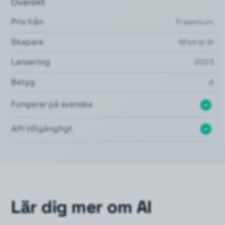
Översikt
Pris från
Freemium
Skapare
Mistral AI
Lansering
2023
Betyg
4
Fungerar på svenska
API tillgängligt
Lär dig mer om AI