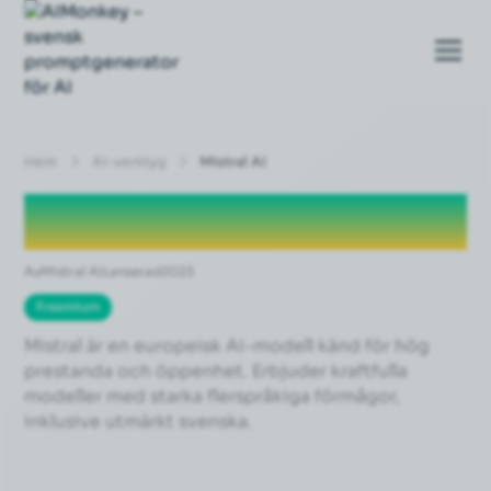
Hem
Ai-verktyg
Mistral AI
Mistral AI
Av
Mistral AI
Lanserad
2023
Freemium
Mistral är en europeisk AI-modell känd för hög
prestanda och öppenhet. Erbjuder kraftfulla
modeller med starka flerspråkiga förmågor,
inklusive utmärkt svenska.