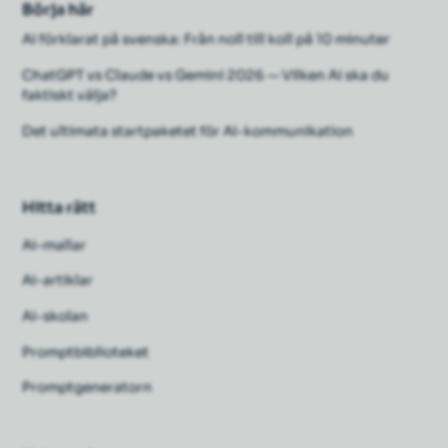
Börja här
AI förklarat på svenska: Från noll till koll på 10 minuter
ChatGPT vs Claude vs Gemini 2026 — Vilken AI ska du
faktiskt välja?
Det ultimata startpaketet för AI-kommunikation
Hitta rätt
Ai-mallar
Ai-artiklar
AI-skolan
Promptbiblioteket
Promptgeneratorn