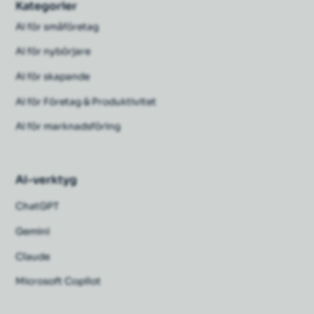
Kategorier
AI för småföretag
AI för nybörjare
AI för skapande
AI för Företag & Produktivitet
AI för marknadsföring
AI-verktyg
ChatGPT
Gemini
Claude
Microsoft Copilot