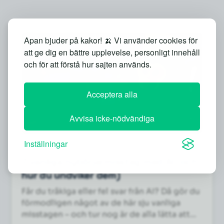
Apan bjuder på kakor! 🍌 Vi använder cookies för
att ge dig en bättre upplevelse, personligt innehåll
och för att förstå hur sajten används.
Acceptera alla
Avvisa icke-nödvändiga
Inställningar
NYBÖRJARE
7 vanliga nybörjarmisstag med AI (och
hur du undviker dem)
Får du tråkiga eller fel svar från AI? Då gör du
förmodligen något av de här sju vanliga
misstagen – och tur nog är de alla lätta att