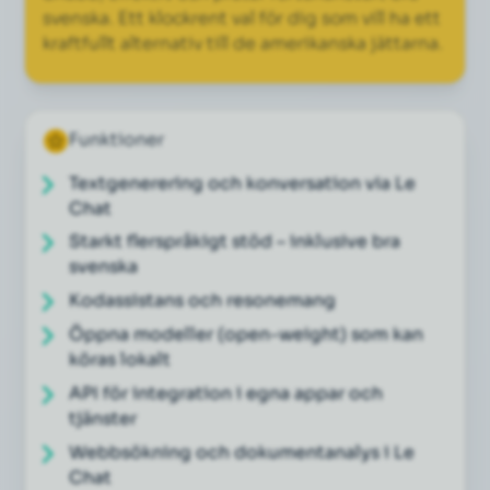
svenska. Ett klockrent val för dig som vill ha ett
kraftfullt alternativ till de amerikanska jättarna.
Funktioner
Textgenerering och konversation via Le
Chat
Starkt flerspråkigt stöd – inklusive bra
svenska
Kodassistans och resonemang
Öppna modeller (open-weight) som kan
köras lokalt
API för integration i egna appar och
tjänster
Webbsökning och dokumentanalys i Le
Chat