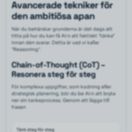
Avancerade tekniker för
den ambitiösa apan
När du behärskar grunderna är det dags att
titta på hur du kan få AI:n att faktiskt "tänka"
innan den svarar. Detta är vad vi kallar
"Reasoning".
Chain-of-Thought (CoT) –
Resonera steg för steg
För komplexa uppgifter, som kodning eller
strategisk planering, bör du be AI:n att bryta
ner sin tankeprocess. Genom att lägga till
frasen
Tänk steg för steg