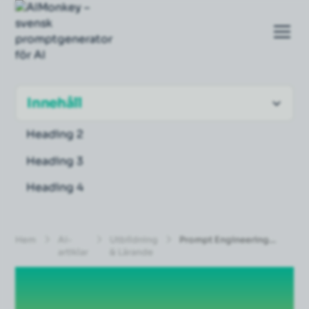
Innehåll
Heading 2
Heading 3
Heading 4
Hem
AI-
Utbildning
Prompt Engineering
artiklar
& Lärande
2026: Konsten att tala
"AI-språk" som ett proffs
Prompt Engineering