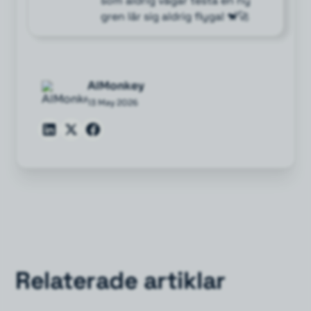
som aldrig vågar testa en ny
gren lär sig aldrig flyga! 🐒🚀
AIMonkey
13 May 2026
Relaterade artiklar