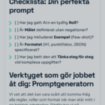
Checklista: Din perfekta
prompt
[ ] Har jag gett AI:n en tydlig
Roll
?
[ ] Är
Målet
definierat utan negationer?
[ ] Har jag inkluderat
Exempel
(Few-shot)?
[ ] Är
Formatet
(H1, punktlistor, JSON)
specificerat?
[ ] Har jag bett den att
Tänka steg för steg
vid komplexa uppgifter?
Verktyget som gör jobbet
åt dig: Promptgeneratorn
Vi vet att det kan vara svårt att komma ihåg
alla regler, roller och format när man står mitt i