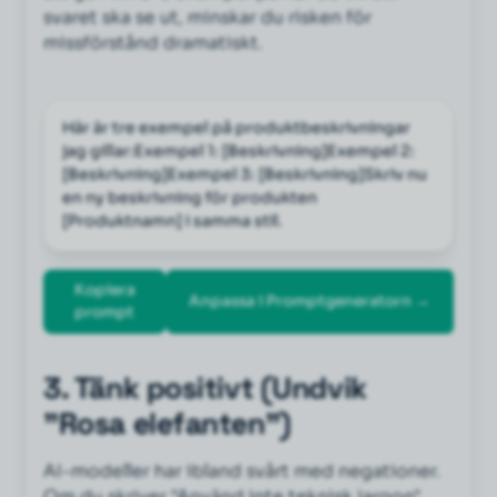
svaret ska se ut, minskar du risken för
missförstånd dramatiskt.
Här är tre exempel på produktbeskrivningar 
jag gillar:Exempel 1: [Beskrivning]Exempel 2: 
[Beskrivning]Exempel 3: [Beskrivning]Skriv nu 
en ny beskrivning för produkten 
[Produktnamn] i samma stil.
Kopiera
Anpassa i Promptgeneratorn →
prompt
3. Tänk positivt (Undvik
"Rosa elefanten")
AI-modeller har ibland svårt med negationer.
Om du skriver "Använd inte teknisk jargon",