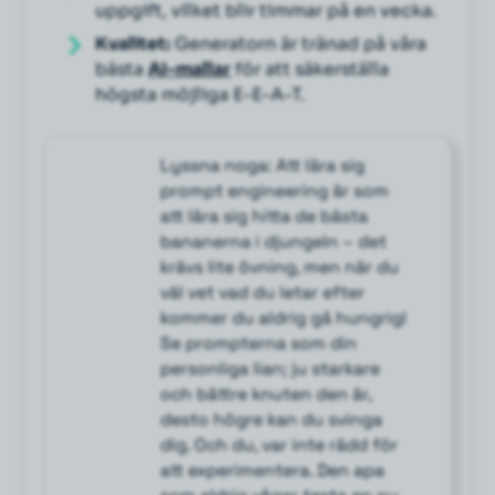
uppgift, vilket blir timmar på en vecka.
Kvalitet:
Generatorn är tränad på våra
bästa
AI-mallar
för att säkerställa
högsta möjliga E-E-A-T.
Lyssna noga: Att lära sig
prompt engineering är som
att lära sig hitta de bästa
bananerna i djungeln – det
krävs lite övning, men när du
väl vet vad du letar efter
kommer du aldrig gå hungrig!
Se prompterna som din
personliga lian; ju starkare
och bättre knuten den är,
desto högre kan du svinga
dig. Och du, var inte rädd för
att experimentera. Den apa