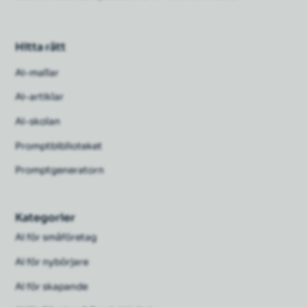
Hitta rätt
Ai-mallar
Ai-artiklar
AI-skolan
Promptbiblioteket
Promptgeneratorn
Kategorier
AI för småföretag
AI för nybörjare
AI för skapande