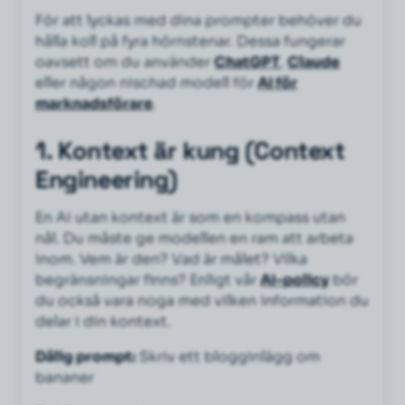
För att lyckas med dina prompter behöver du
hålla koll på fyra hörnstenar. Dessa fungerar
oavsett om du använder
ChatGPT
,
Claude
eller någon nischad modell för
AI för
marknadsförare
.
1. Kontext är kung (Context
Engineering)
En AI utan kontext är som en kompass utan
nål. Du måste ge modellen en ram att arbeta
inom. Vem är den? Vad är målet? Vilka
begränsningar finns? Enligt vår
AI-policy
bör
du också vara noga med vilken information du
delar i din kontext.
Dålig prompt:
Skriv ett blogginlägg om
bananer