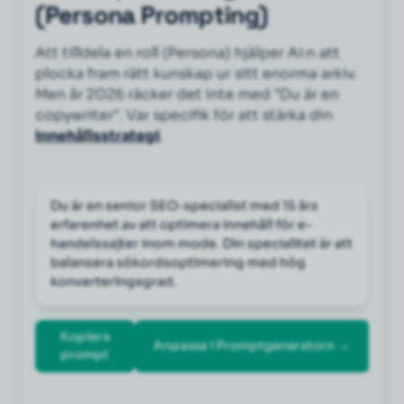
(Persona Prompting)
Att tilldela en roll (Persona) hjälper AI:n att
plocka fram rätt kunskap ur sitt enorma arkiv.
Men år 2026 räcker det inte med "Du är en
copywriter". Var specifik för att stärka din
innehållsstrategi
.
Du är en senior SEO-specialist med 15 års 
erfarenhet av att optimera innehåll för e-
handelssajter inom mode. Din specialitet är att 
balansera sökordsoptimering med hög 
konverteringsgrad.
Kopiera
Anpassa i Promptgeneratorn →
prompt