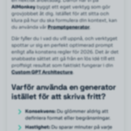
en hektisk arbetsdag. Därför har vi på
AIMonkey
byggt ett eget verktyg som gör
grovjobbet åt dig. Istället för att sitta och
klura på hur du ska formulera din kontext, kan
du använda vår
Promptgenerator
.
Där fyller du i vad du vill uppnå, och verktyget
spottar ur sig en perfekt optimerad prompt
enligt alla konstens regler för 2026. Det är det
snabbaste sättet att gå från en lös idé till ett
proffsigt resultat som faktiskt fungerar i din
Custom GPT Architecture
.
Varför använda en generator
istället för att skriva fritt?
Konsekvens:
Du glömmer aldrig att
definiera format eller begränsningar.
Hastighet:
Du sparar minuter på varje