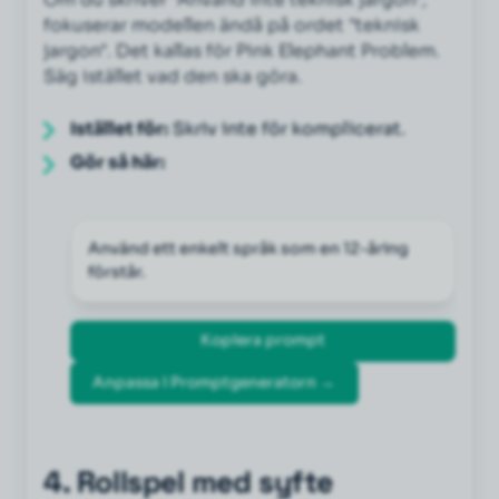
fokuserar modellen ändå på ordet "teknisk
jargon". Det kallas för
Pink Elephant Problem
.
Säg istället vad den ska göra.
Istället för:
Skriv inte för komplicerat.
Gör så här:
Använd ett enkelt språk som en 12-åring 
förstår.
Kopiera prompt
Anpassa i Promptgeneratorn →
4. Rollspel med syfte