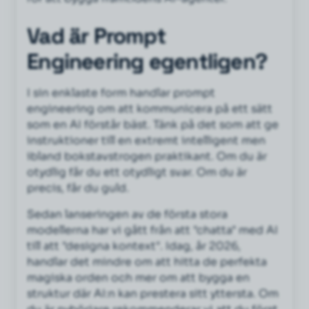
Vad är Prompt
Engineering egentligen?
I sin enklaste form handlar prompt
engineering om att kommunicera på ett sätt
som en AI förstår bäst. Tänk på det som att ge
instruktioner till en extremt intelligent men
ibland bokstavstrogen praktikant. Om du är
otydlig får du ett otydligt svar. Om du är
precis, får du guld.
Sedan lanseringen av de första stora
modellerna har vi gått från att "chatta" med AI
till att "designa kontext". Idag, år 2026,
handlar det mindre om att hitta de perfekta
magiska orden och mer om att bygga en
struktur där AI:n kan prestera sitt yttersta. Om