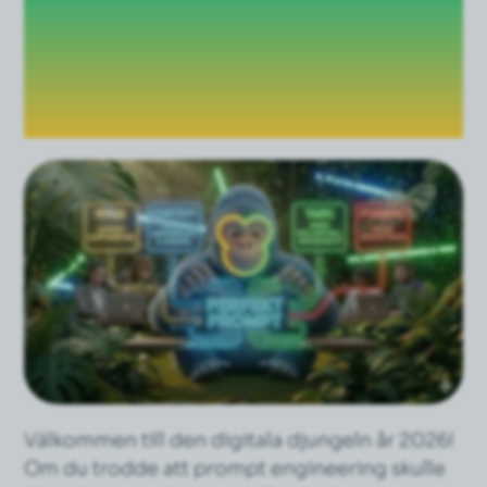
2026: Konsten att
tala "AI-språk" som
ett proffs
Välkommen till den digitala djungeln år 2026!
Om du trodde att prompt engineering skulle