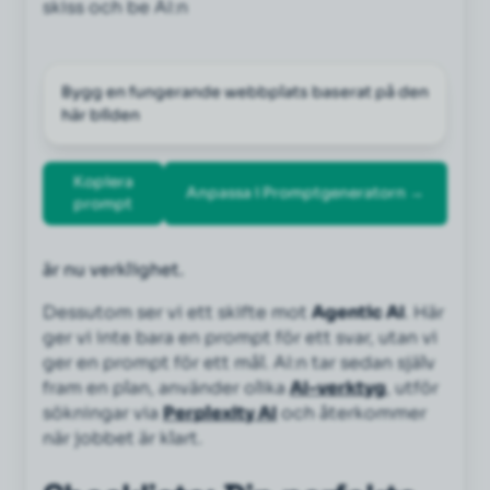
skiss och be AI:n
Bygg en fungerande webbplats baserat på den 
här bilden
Kopiera
Anpassa i Promptgeneratorn →
prompt
är nu verklighet.
Dessutom ser vi ett skifte mot
Agentic AI
. Här
ger vi inte bara en prompt för ett svar, utan vi
ger en prompt för ett
mål
. AI:n tar sedan själv
fram en plan, använder olika
AI-verktyg
, utför
sökningar via
Perplexity AI
och återkommer
när jobbet är klart.