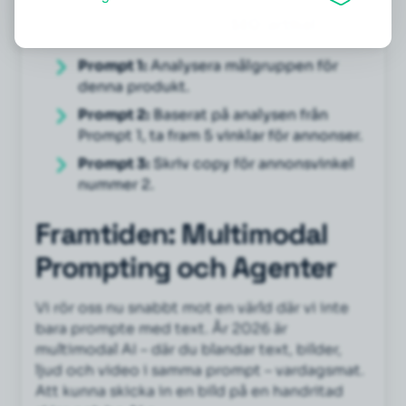
använder den som indata i nästa. Detta är en
hörnsten när du bygger en
SEO-artikel
.
Prompt 1:
Analysera målgruppen för
denna produkt.
Prompt 2:
Baserat på analysen från
Prompt 1, ta fram 5 vinklar för annonser.
Prompt 3:
Skriv copy för annonsvinkel
nummer 2.
Framtiden: Multimodal
Prompting och Agenter
Vi rör oss nu snabbt mot en värld där vi inte
bara prompte med text. År 2026 är
multimodal AI – där du blandar text, bilder,
ljud och video i samma prompt – vardagsmat.
Att kunna skicka in en bild på en handritad