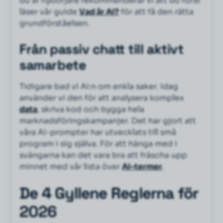
du är nybörjare rekommenderar vi att du först
läser vår guide
Vad är AI?
för att få den rätta
grundförståelsen.
Från passiv chatt till aktivt
samarbete
Tidigare bad vi AI:n om enkla saker. Idag
använder vi den för att analysera komplex
data
, skriva kod och bygga hela
marknadsföringskampanjer. Det har gjort att
våra AI-prompter har utvecklats till små
program i sig själva. För att hänga med i
svängarna kan det vara bra att fräscha upp
minnet med vår lista över
AI-termer
.
De 4 Gyllene Reglerna för
2026