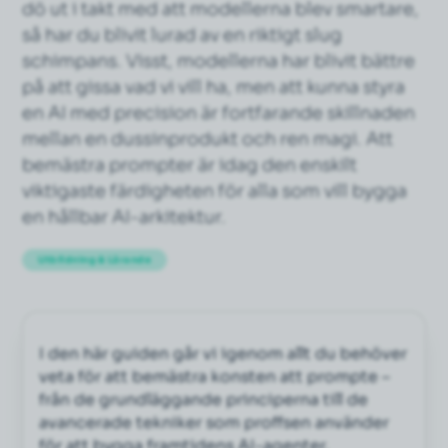
dö ut i takt med att modellerna blev smartare,
så har du blivit lurad av en riktigt slug
schimpans. Visst, modellerna har blivit bättre
på att gissa vad vi vill ha, men att kunna styra
en AI med precision är fortfarande skillnaden
mellan en dussinprodukt och ren magi. Att
bemästra prompter är idag den enskilt
viktigaste färdigheten för alla som vill bygga
en hållbar AI-arkitektur.
Utbildning & Lärande
I den här guiden går vi igenom allt du behöver
veta för att bemästra konsten att prompte –
från de grundläggande principerna till de
avancerade tekniker som proffsen använder
för att bygga framtidens AI-agenter.