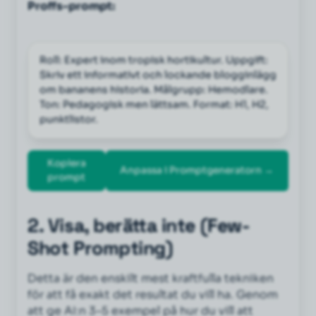
Proffs-prompt:
Roll: Expert inom tropisk hortikultur. Uppgift: 
Skriv ett informativt och lockande blogginlägg 
om bananens historia. Målgrupp: Hemodlare. 
Ton: Pedagogisk men lättsam. Format: H1, H2, 
punktlistor.
Kopiera
Anpassa i Promptgeneratorn →
prompt
2. Visa, berätta inte (Few-
Shot Prompting)
Detta är den enskilt mest kraftfulla tekniken
för att få exakt det resultat du vill ha. Genom
att ge AI:n 3–5 exempel på hur du vill att