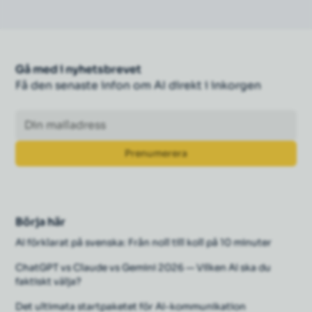
Gå med i nyhetsbrevet
Få den senaste infon om AI direkt i inkorgen
Börja här
AI förklarat på svenska: Från noll till koll på 10 minuter
ChatGPT vs Claude vs Gemini 2026 — Vilken AI ska du
faktiskt välja?
Det ultimata startpaketet för AI-kommunikation