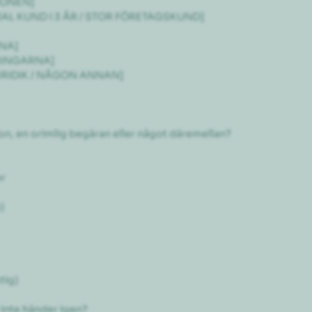
IONEN]

OJAL KUND I 3 ÅR / STOR FÖRETAGSKUND]

NA]

NINGARNA]

JURIDIK / NÅGON ANNAN]

n, en orimlig begäran eller något däremellan?

r



ig)

 inte händer igen?