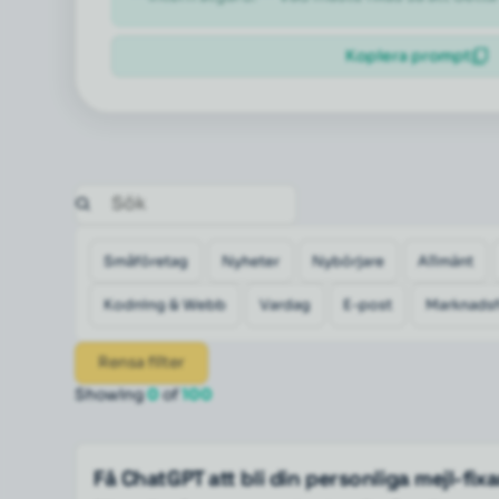
Kopiera prompt
Småföretag
Nyheter
Nybörjare
Allmänt
Kodning & Webb
Vardag
E-post
Marknadsf
Rensa filter
Showing
0
of
100
Få ChatGPT att bli din personliga mejl-fix