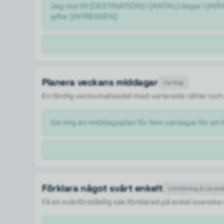
Jag ska till [DESTINATION] i [ANTAL] dagar i [M
gillar [INTRESSEN].
Planera veckans middagar
Vardag
En färdig veckomatsedel med varierade rätter och 
Ge mig en middagsplan för fem vardagar för en fa
Förklara något svårt enkelt
Utbildning & Läran
Få en svårförståelig sak förklarad på enkel svenska