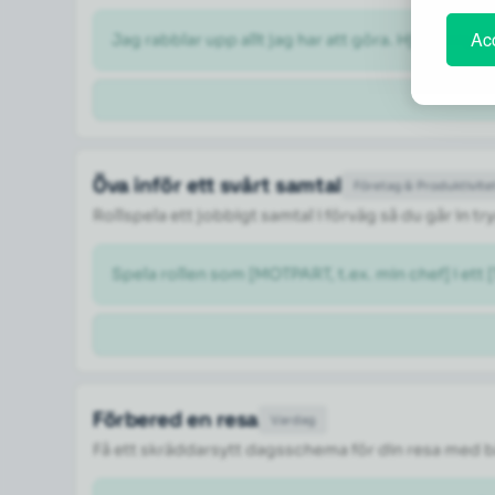
Acc
Jag rabblar upp allt jag har att göra. Hjälp mig so
Öva inför ett svårt samtal
Företag & Produktivite
Rollspela ett jobbigt samtal i förväg så du går in 
Spela rollen som [MOTPART, t.ex. min chef] i ett 
Förbered en resa
Vardag
Få ett skräddarsytt dagsschema för din resa med 