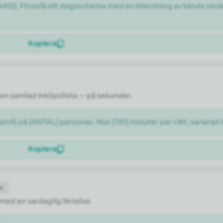
ÅNAD]. Föreslå ett dagsschema med en blandning av kända sevär
Kopiera
en samlad inköpslista — på sekunder.
milj på [ANTAL] personer. Max [TID] minuter per rätt, varierad 
Kopiera
de
 med en vardaglig liknelse.