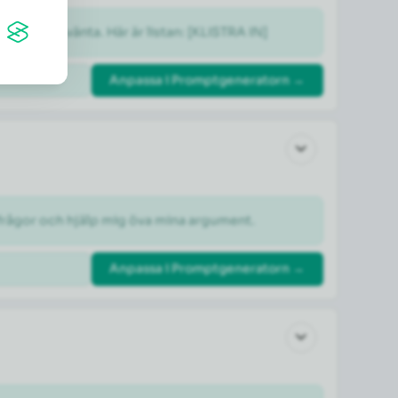
gt och kan vänta. Här är listan: [KLISTRA IN]
Anpassa i Promptgeneratorn →
otfrågor och hjälp mig öva mina argument.
Anpassa i Promptgeneratorn →