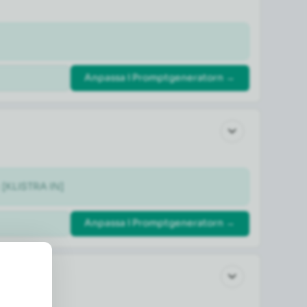
Anpassa i Promptgeneratorn →
: [KLISTRA IN]
Anpassa i Promptgeneratorn →