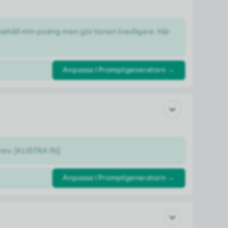
 behåll min poäng men gör tonen trevligare. Här 
Anpassa i Promptgeneratorn →
rev: [KLISTRA IN]
Anpassa i Promptgeneratorn →