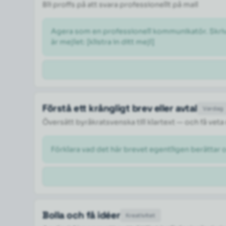
Bli proffs på att svara professionellt på mail
Agera som en professionell kommunikatör. Skriv om
är mejlet: [klistra in ditt mejl] 
Förstå ett krångligt brev eller avtal
Vardag
Översätt byråkratsvenska till klartext — och få veta
Förklara vad det här brevet egentligen berättar 
Bolla och få idéer
Kreativitet