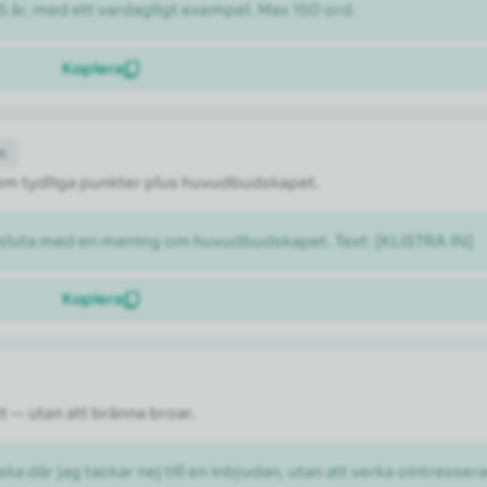
5 år, med ett vardagligt exempel. Max 150 ord.
Kopiera
et
l fem tydliga punkter plus huvudbudskapet.
vsluta med en mening om huvudbudskapet. Text: [KLISTRA IN]
Kopiera
tt — utan att bränna broar.
ka där jag tackar nej till en inbjudan, utan att verka ointresser