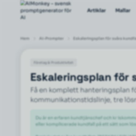
Artiklar
Mallar
Hem
AI-Prompter
Eskaleringsplan för svåra kundfa
Företag & Produktivitet
Eskaleringsplan för 
Få en komplett hanteringsplan fö
kommunikationstidslinje, tre lös
Du är en erfaren kundtjänschef och kr iskommu
eller komplicerade kundfall på ett sätt som lös