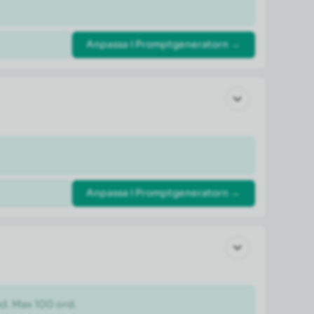
Anpassa i Promptgeneratorn →
Anpassa i Promptgeneratorn →
ad. Max 100 ord.