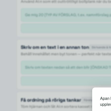
Använd AI:n som ett outtröttligt bollplank när du
Ge mig 20 [TYP AV FÖRSLAG, t.ex. namnförslag på
Skriv om en text i en annan ton
Skrivande & 
Behåll innehållet men byt tonen — perfekt när texte
Skriv om texten nedan så att den blir [ÖNSKAD TO
Apan b
Få ordning på röriga tankar
Företag & Produktiv
upplev
Töm hjärnan och låt AI:n sortera kaoset i en priorite