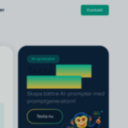
er
Mer
Kontakt
AI-prompter
Testa
prompt
generatorn
Skapa bättre AI-prompter med
promptgeneratorn!
Testa nu