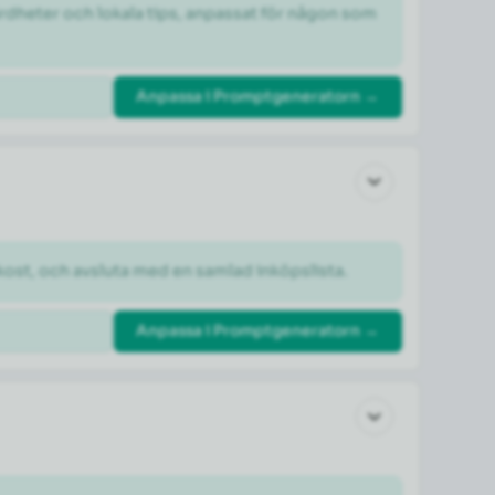
dheter och lokala tips, anpassat för någon som 
Anpassa i Promptgeneratorn →
kost, och avsluta med en samlad inköpslista.
Anpassa i Promptgeneratorn →