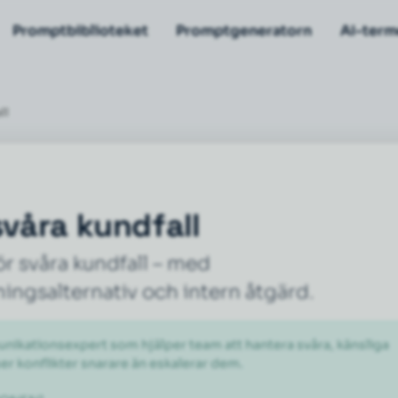
Promptbiblioteket
Promptgeneratorn
AI-term
ll
svåra kundfall
r svåra kundfall – med
ningsalternativ och intern åtgärd.
nikationsexpert som hjälper team att hantera svåra, känsliga 
er konflikter snarare än eskalerar dem.
