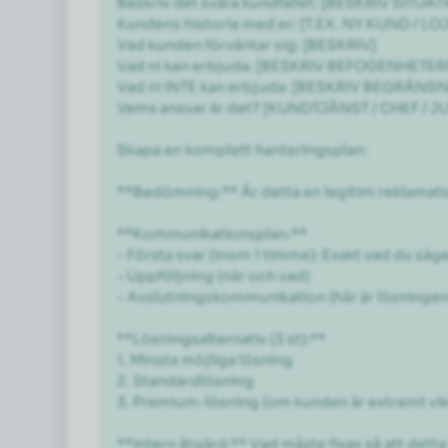
Beskriv det svåra kundfallet: [BESKRIV SITUAT
Kundens historia med er: [T.EX. NY KUND / L
Vad kunden förväntar sig: [BESKRIV]

Vad ni kan erbjuda: [BESKRIV BEFOGENHETER
Vad ni INTE kan erbjuda: [BESKRIV BEGRÄNS
Vems ansvar är det? [KUNDTJÄNST / CHEF / 
Skapa en komplett hanteringsplan:

**Bedömning:** Är detta en legitim reklamatio
**Kommunikationsplan:**

- Första svar (inom 1 timme): Exakt vad du säge
- Uppföljning (när och vad)

- Avslutningskommunikation (här är lösningen)
**Lösningsalternativ (3 st):**

1. Minsta möjliga lösning

2. Standardlösning

3. Premium-lösning (om kunden är extremt vikt
**Intern åtgärd:** Vad måste fixas så att detta