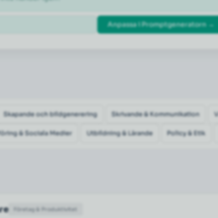
Anpassa i Promptgeneratorn →
Skapande och bildgenerering
Skrivande & Kommunikation
öring & Sociala Medier
Utbildning & Lärande
Policy & Etik
are
Företag & Produktivitet