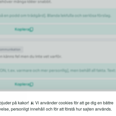
 behöver många idéer snabbt.
 en podd om trädgård]. Blanda lekfulla och seriösa förslag.
Kopiera
Kommunikation
n känns fel men du inte vet varför.
N, t.ex. varmare och mer personlig], men behåll all fakta. Text
Kopiera
juder på kakor! 🍌 Vi använder cookies för att ge dig en bättre
itet
else, personligt innehåll och för att förstå hur sajten används.
rad lista du faktiskt kan jobba efter.