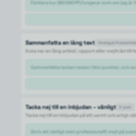
Förklara hur [BEGREPP] fungerar som om jag är 1
Sammanfatta en lång text
Företag & Produktivit
Koka ner en lång artikel, rapport eller mejltråd til
Sammanfatta texten nedan i fem punkter, och a
Tacka nej till en inbjudan – vänligt
E-post
Tacka nej till en inbjudan på ett varmt och artigt sä
Skriv ett vänligt men professionellt mejl på svens