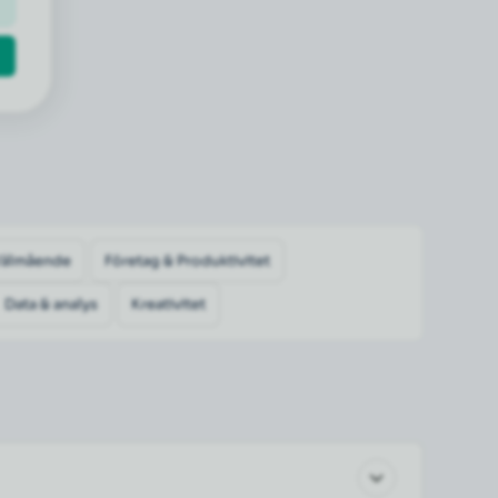
Välmående
Företag & Produktivitet
Data & analys
Kreativitet