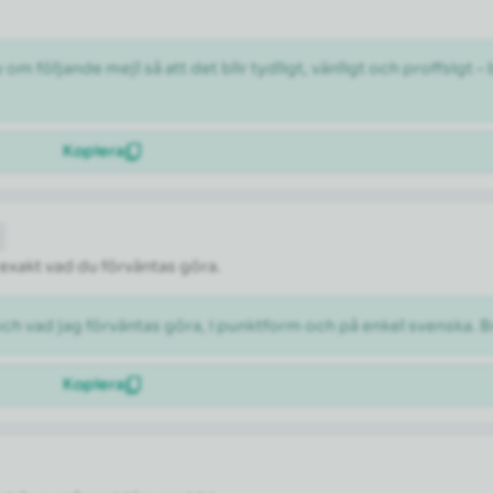
 följande mejl så att det blir tydligt, vänligt och proffsigt –
Kopiera
 exakt vad du förväntas göra.
och vad jag förväntas göra, i punktform och på enkel svenska. B
Kopiera