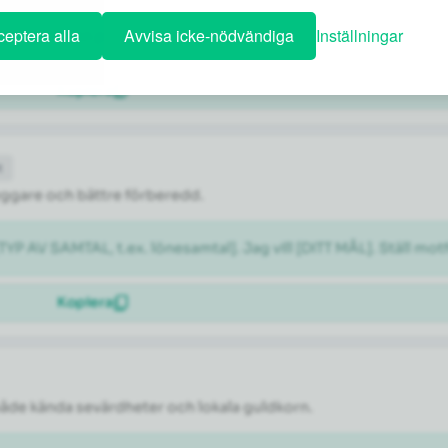
eptera alla
Avvisa icke-nödvändiga
Inställningar
rtera det i en prioriterad lista med tre nivåer: brådskande, vikti
Kopiera
t
tryggare och bättre förberedd.
[TYP AV SAMTAL, t.ex. lönesamtal]. Jag vill [DITT MÅL]. Ställ m
Kopiera
både kända sevärdheter och lokala guldkorn.