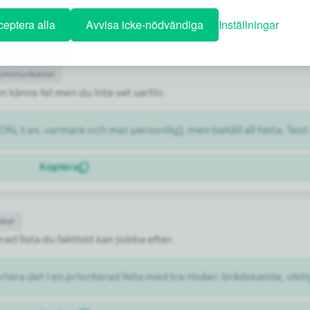
Kopiera
eptera alla
Avvisa icke-nödvändiga
Inställningar
Kommunikation
n känns fel men du inte vet varför.
N, t.ex. varmare och mer personlig], men behåll all fakta. Text
Kopiera
itet
rad lista du faktiskt kan jobba efter.
rtera det i en prioriterad lista med tre nivåer: brådskande, vikti