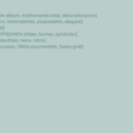
sik-album, motiverande citat, dekorativ konst]

n, minimalistisk, psykedelisk, elegant]

]

FISCHEN: bilder, former, symboler]

ndwritten, neon, retro]

Nouveau, 1960s psychedelic, Swiss grid]
