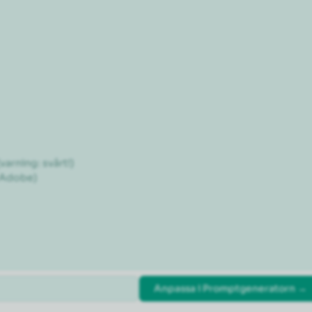
arning: svårt!)

 Adobe)

Anpassa i Promptgeneratorn →