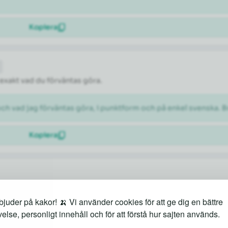
Kopiera
 exakt vad du förväntas göra.
och vad jag förväntas göra, i punktform och på enkel svenska. B
Kopiera
 behöver många idéer snabbt.
juder på kakor! 🍌 Vi använder cookies för att ge dig en bättre
else, personligt innehåll och för att förstå hur sajten används.
 en podd om trädgård]. Blanda lekfulla och seriösa förslag.