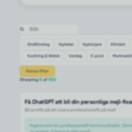
Småföretag
Nyheter
Nybörjare
Allmänt
Kodning & Webb
Vardag
E-post
Marknadsf
Rensa filter
Showing
0
of
100
Få ChatGPT att bli din personliga mejl-fix
Bli proffs på att svara professionellt på mail
Agera som en professionell kommunikatör. Skriv om
är mejlet: [klistra in ditt mejl] 