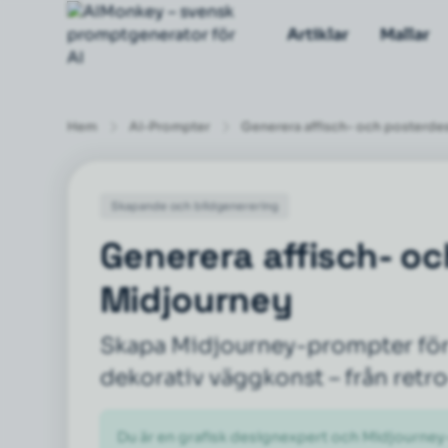
Artiklar
Mallar
Hem
AI-Prompter
Generera affisch- och posterde
Skapande och bildgenerering
Generera affisch- o
Midjourney
Skapa Midjourney-prompter för e
dekorativ väggkonst – från retro-
Du är en grafisk designexpert och Midjourney-s