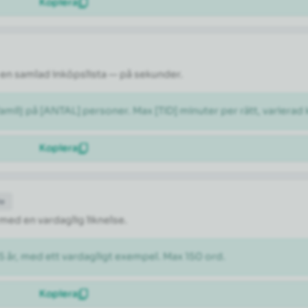
Kopiera
en samlad inköpslista — på sekunder.
milj på [ANTAL] personer. Max [TID] minuter per rätt, varierad 
Kopiera
de
 med en vardaglig liknelse.
5 år, med ett vardagligt exempel. Max 150 ord.
Kopiera