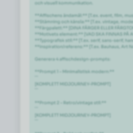
och visuell kommunikation.

**Affischens ändamål:** [T.ex. event, film, mu
**Stämning och känsla:** [T.ex. vintage, moder
**Färgpalett:** [DINA FÄRGER ELLER FÄRGTON
**Motivets element:** [VAD SKA FINNAS PÅ AF
**Typografisk stil:** [T.ex. serif, sans-serif, ha
**Inspiration/referens:** [T.ex. Bauhaus, Art 
Generera 4 affischdesign-prompts:

**Prompt 1 – Minimalistisk modern:**

```

[KOMPLETT MIDJOURNEY-PROMPT]

```

**Prompt 2 – Retro/vintage stil:**

```

[KOMPLETT MIDJOURNEY-PROMPT]

```
