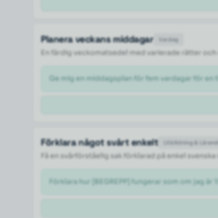
Planera veckans middagar
Vardag
En färdig veckomatsedel med varierade rätter och 
Ge mig en middagsplan för fem vardagar för en fa
Förklara något svårt enkelt
Utbildning & Läran
Få en svårförståelig sak förklarad på enkel svenska
Förklara hur [BEGREPP] fungerar som om jag är 1