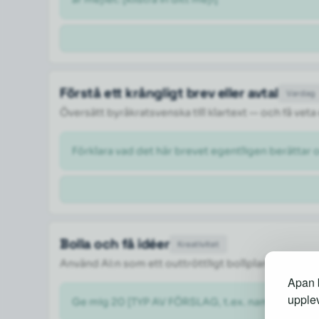
Förstå ett krångligt brev eller avtal
Vardag
Översätt byråkratsvenska till klartext — och få veta
Förklara vad det här brevet egentligen berättar 
Bolla och få idéer
Kreativitet
Använd AI:n som ett outtröttligt bollplank när du
Apan b
upplev
Ge mig 20 [TYP AV FÖRSLAG, t.ex. namnförslag på