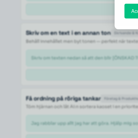
Acc
Skriv om en text i en annan ton
Skrivande & 
Behåll innehållet men byt tonen — perfekt när texte
Skriv om texten nedan så att den blir [ÖNSKAD TO
Få ordning på röriga tankar
Företag & Produktiv
Töm hjärnan och låt AI:n sortera kaoset i en priorite
Jag rabblar upp allt jag har att göra. Hjälp mig so