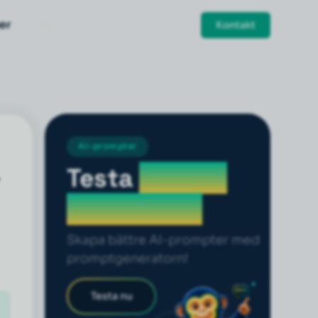
er
Mer
Kontakt
AI-prompter
Testa
prompt
generatorn
Skapa bättre AI-prompter med
promptgeneratorn!
Testa nu