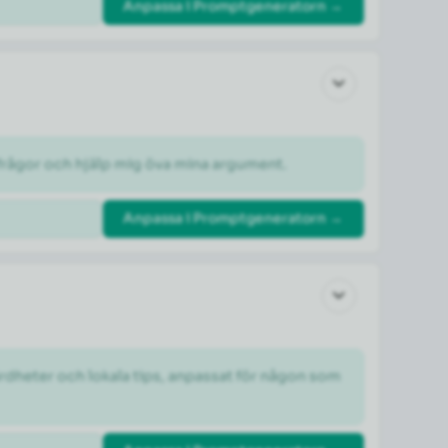
Anpassa i Promptgeneratorn →
otfrågor och hjälp mig öva mina argument.
Anpassa i Promptgeneratorn →
dheter och lokala tips, anpassat för någon som 