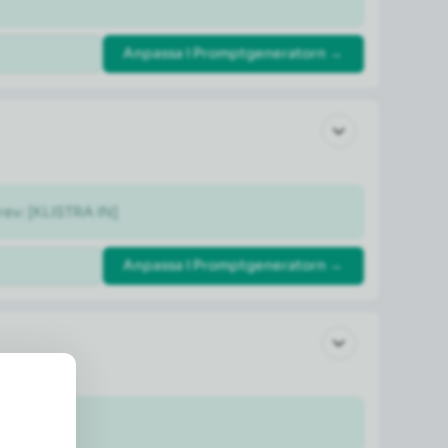
Anpassa i Promptgeneratorn →
rev: [KLISTRA IN]
Anpassa i Promptgeneratorn →