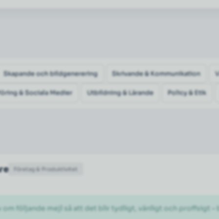
Skapande och bildgenerering
Skrivande & Kommunikation
öring & Sociala Medier
Utbildning & Lärande
Policy & Etik
are
Företag & Produktivitet
 följande mejl så att det blir tydligt, vänligt och proffsigt –