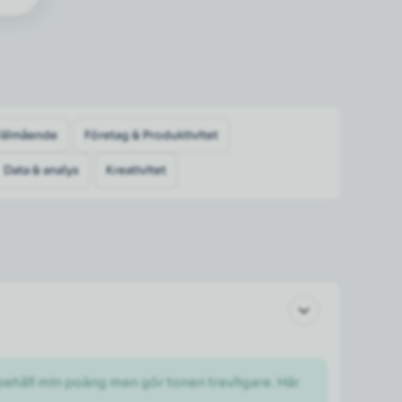
Välmående
Företag & Produktivitet
Data & analys
Kreativitet
 behåll min poäng men gör tonen trevligare. Här 