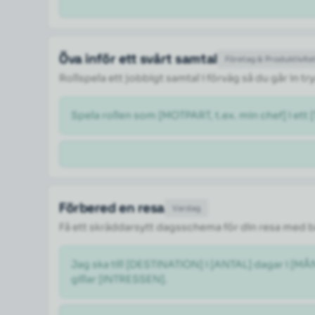
Öva inför ett svårt samtal
Företag & Produktivite
Rollspela ett jobbigt samtal i förväg så du går in 
Spela rollen som [MOTPART, t.ex. min chef] i ett 
Förbered en resa
Vardag
Få ett skräddarsytt dagsschema för din resa med 
Jag ska till [DESTINATION] i [ANTAL] dagar i [M
gillar [INTRESSEN].