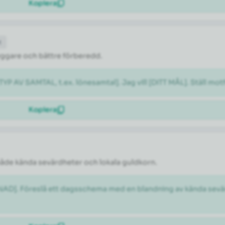
Kopiera
t
tryggare och bättre förberedd.
[TYP AV SAMTAL, t.ex. lönesamtal]. Jag vill [DITT MÅL]. Ställ m
Kopiera
både kända sevärdheter och lokala guldkorn.
ÅNAD]. Föreslå ett dagsschema med en blandning av kända sevär