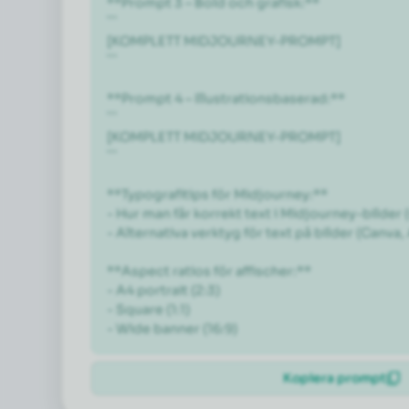
**Prompt 3 – Bold och grafisk:**

```

[KOMPLETT MIDJOURNEY-PROMPT]

```

**Prompt 4 – Illustrationsbaserad:**

```

[KOMPLETT MIDJOURNEY-PROMPT]

```

**Typografitips för Midjourney:**

- Hur man får korrekt text i Midjourney-bilder (v
- Alternativa verktyg för text på bilder (Canva,
**Aspect ratios för affischer:**

- A4 portrait (2:3)

- Square (1:1)

- Wide banner (16:9)
Kopiera prompt