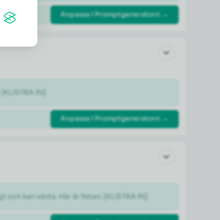
Anpassa i Promptgeneratorn →
: [KLISTRA IN]
Anpassa i Promptgeneratorn →
gt och kan vänta. Här är listan: [KLISTRA IN]