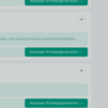
Anpassa i Promptgeneratorn →
kost, och avsluta med en samlad inköpslista.
Anpassa i Promptgeneratorn →
Anpassa i Promptgeneratorn →