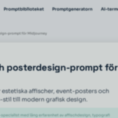
Promptbiblioteket
Promptgeneratorn
AI-term
sign-prompt för Midjourney
ch posterdesign-prompt för
stetiska affischer, event-posters och
stil till modern grafisk design.
pecialist med lång erfarenhet av affischdesign, typografi 