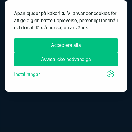
Responsible AI
Retrieval system
RLHF
Apan bjuder på kakor! 🍌 Vi använder cookies för
Search ranking
Semantic embedding
att ge dig en bättre upplevelse, personligt innehåll
och för att förstå hur sajten används.
Semantic search
Sentimentanalys
Acceptera alla
Similarity search
Speech recognition
Avvisa icke-nödvändiga
Speech-to-text
Inställningar