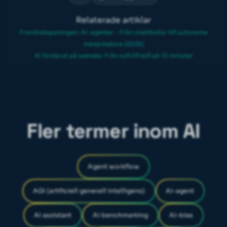
Relaterade artiklar
Framtidsspaningen: AI-agenter – Från chattbotar till autonoma
medarbetare (2026)
AI förklarat på svenska: Från noll till koll på 10 minuter
Fler termer inom AI
Agent workflow
AGI (artificiell generell intelligens)
AI-agent
AI assistant
AI benchmarking
AI-bias