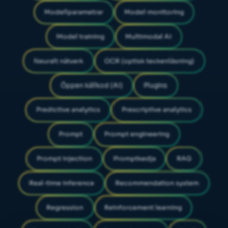
Modellparametrar
Model monitoring
Model training
Multimodal AI
Neuralt nätverk
OCR (optisk teckenläsning)
Öppen källkod (AI)
Plugins
Predictive analytics
Prescriptive analytics
Prompt
Prompt engineering
Prompt injection
Promptkedja
RAG
Real-time inference
Recommendation system
Regression
Reinforcement learning