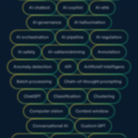
AI chatbot
AI copilot
AI-etik
AI governance
AI hallucination
AI orchestration
AI pipeline
AI regulation
AI safety
AI-vattenmärkning
Annotation
Anomaly detection
API
Artificiell intelligens
Batch processing
Chain-of-thought prompting
ChatGPT
Classification
Clustering
Computer vision
Context window
Conversational AI
Custom GPT