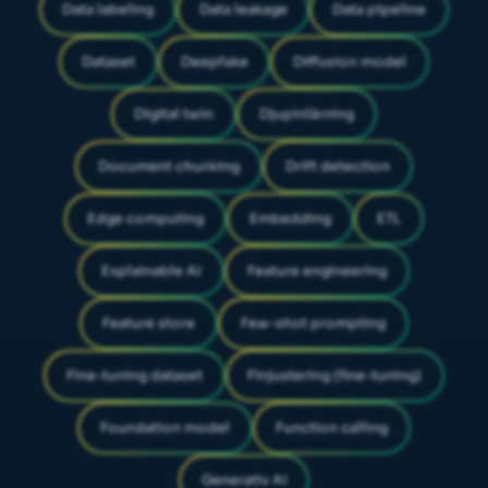
Data labeling
Data leakage
Data pipeline
Dataset
Deepfake
Diffusion model
Digital twin
Djupinlärning
Document chunking
Drift detection
Edge computing
Embedding
ETL
Explainable AI
Feature engineering
Feature store
Few-shot prompting
Fine-tuning dataset
Finjustering (fine-tuning)
Foundation model
Function calling
Generativ AI