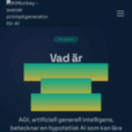
AI-skolan
Vad är
AGI (artificiell
generell
intelligens)
AGI, artificiell generell intelligens,
betecknar en hypotetisk AI som kan lära