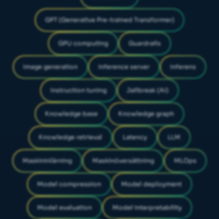
GPT (Generative Pre-trained Transformer)
GPU computing
Guardrails
Image generation
Inference server
Inferens
Instruction tuning
Jailbreak (AI)
Knowledge base
Knowledge graph
Knowledge retrieval
Latency
LLM
Maskininlärning
Maskinöversättning
MLOps
Model compression
Model deployment
Model evaluation
Model interpretability