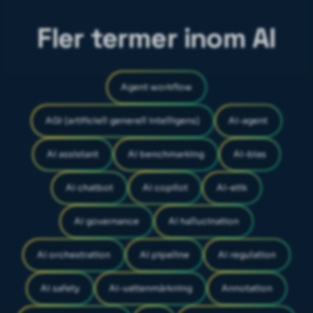
Fler termer inom AI
Agent workflow
AGI (artificiell generell intelligens)
AI-agent
AI assistant
AI benchmarking
AI-bias
AI chatbot
AI copilot
AI-etik
AI governance
AI hallucination
AI orchestration
AI pipeline
AI regulation
AI safety
AI-vattenmärkning
Annotation