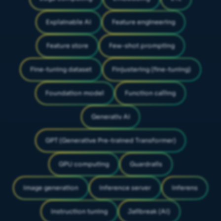
Explainable AI
Feature engineering
Feature store
Few-shot prompting
Fine-tuning dataset
Finjustering (fine-tuning)
Foundation model
Function calling
Generativ AI
GPT (Generative Pre-trained Transformer)
GPU computing
Guardrails
Image generation
Inference server
Inferens
Instruction tuning
Jailbreak (AI)