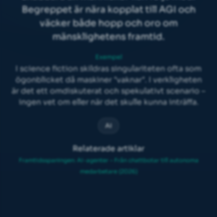
Begreppet är nära kopplat till
AGI
och
väcker både hopp och oro om
mänsklighetens framtid.
Exempel
I science fiction skildras singulariteten ofta som
ögonblicket då maskiner "vaknar". I verkligheten
är det ett omdiskuterat och spekulativt scenario –
ingen vet om eller när det skulle kunna inträffa.
AI
Relaterade artiklar
Framtidsspaningen: AI-agenter – Från chattbotar till autonoma
medarbetare (2026)