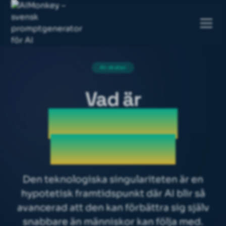
AI-skolan
Vad är
Teknologisk
singularitet
Den teknologiska singulariteten är en
hypotetisk framtidspunkt där AI blir så
avancerad att den kan förbättra sig själv
snabbare än människor kan följa med.