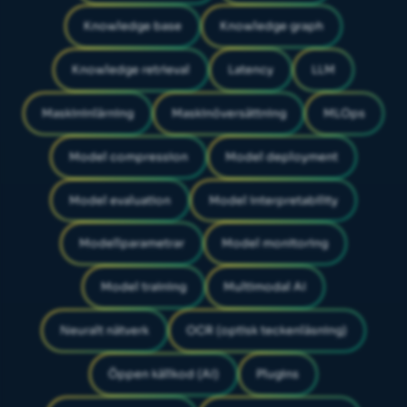
Knowledge base
Knowledge graph
Knowledge retrieval
Latency
LLM
Maskininlärning
Maskinöversättning
MLOps
Model compression
Model deployment
Model evaluation
Model interpretability
Modellparametrar
Model monitoring
Model training
Multimodal AI
Neuralt nätverk
OCR (optisk teckenläsning)
Öppen källkod (AI)
Plugins