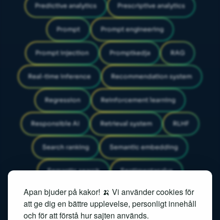
Predictive analytics
Prescriptive analytics
Prompt
Prompt engineering
Prompt injection
Promptkedja
RAG
Real-time inference
Recommendation system
Regression
Reinforcement learning
Responsible AI
Retrieval system
RLHF
Search ranking
Semantic embedding
Semantic search
Sentimentanalys
Apan bjuder på kakor! 🍌 Vi använder cookies för
Similarity search
Speech recognition
att ge dig en bättre upplevelse, personligt innehåll
och för att förstå hur sajten används.
Speech-to-text