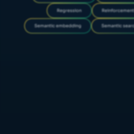
Regression
Reinforcement
Semantic embedding
Semantic sear