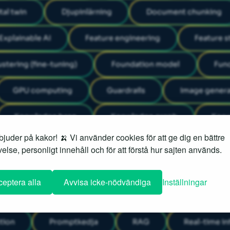
tal twin
Djupinlärning
Document chunking
Explainable AI
Feature engineering
Feature s
ustering (fine-tuning)
Foundation model
Func
GPU computing
Guardrails
Image genera
Knowledge base
Knowledge graph
Know
juder på kakor! 🍌 Vi använder cookies för att ge dig en bättre
ing
MLOps
Model compression
Mod
else, personligt innehåll och för att förstå hur sajten används.
metrar
Model monitoring
Model training
eptera alla
Avvisa icke-nödvändiga
Inställningar
källkod (AI)
Plugins
Predictive analytics
tion
Promptkedja
RAG
Real-time i