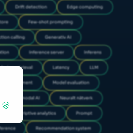
Drift detection
Edge computing
tore
Few-shot prompting
tion calling
Generativ AI
tion
Inference server
Inferens
ledge retrieval
Latency
LLM
el deployment
Model evaluation
Multimodal AI
Neuralt nätverk
Prescriptive analytics
Prompt
nference
Recommendation system