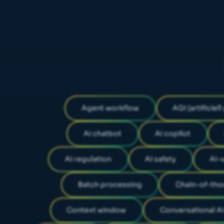
Agent workflow
AGI (artificiel
AI chatbot
AI copilot
AI regulation
AI safety
AI-
Batch processing
Chain-of-th
Context window
Conversational AI