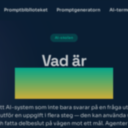
Promptbiblioteket
Promptgeneratorn
AI-term
AI-skolan
Vad är
AI-agent
tt AI-system som inte bara svarar på en fråga u
utför en uppgift i flera steg — den kan använda
h fatta delbeslut på vägen mot ett mål. Agenter