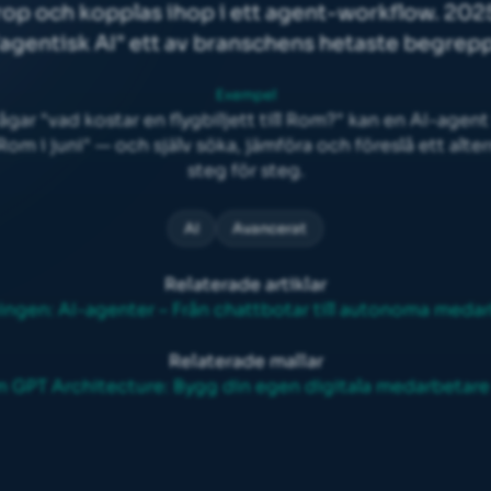
rop
och kopplas ihop i ett
agent-workflow
. 202
"agentisk AI" ett av branschens hetaste begrepp
Exempel
 frågar "vad kostar en flygbiljett till Rom?" kan en AI-agen
l Rom i juni" — och själv söka, jämföra och föreslå ett alt
steg för steg.
AI
Avancerat
Relaterade artiklar
ngen: AI-agenter – Från chattbotar till autonoma meda
Relaterade mallar
 GPT Architecture: Bygg din egen digitala medarbetare