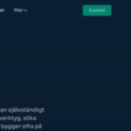
er
Mer
Kontakt
tan självständigt
 verktyg, söka
 bygger ofta på