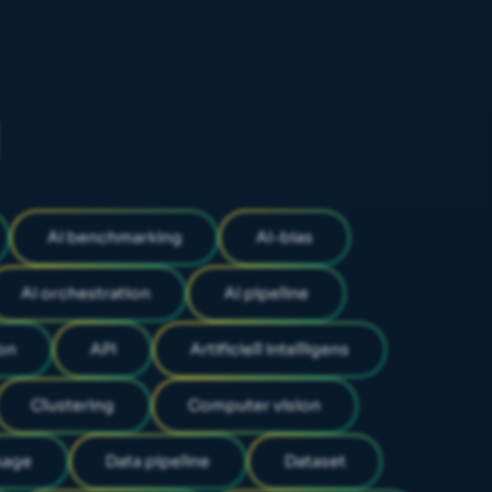
AI benchmarking
AI-bias
AI orchestration
AI pipeline
on
API
Artificiell intelligens
Clustering
Computer vision
kage
Data pipeline
Dataset