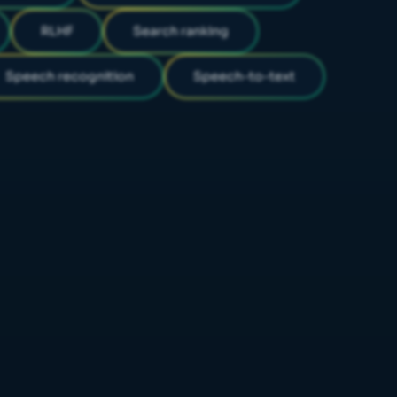
RLHF
Search ranking
Speech recognition
Speech-to-text