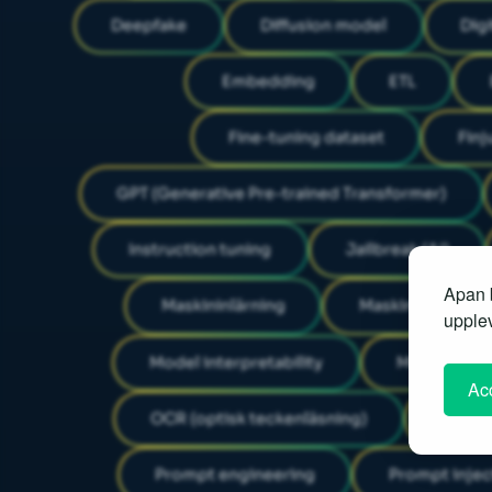
Deepfake
Diffusion model
Digi
Embedding
ETL
Fine-tuning dataset
Finj
GPT (Generative Pre-trained Transformer)
Instruction tuning
Jailbreak (AI)
Apan b
Maskininlärning
Maskinöversättn
upplev
Model interpretability
Modellpara
Acc
OCR (optisk teckenläsning)
Öppen 
Prompt engineering
Prompt injec