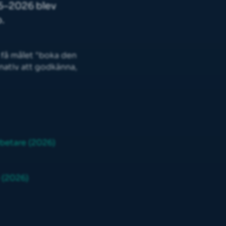
5–2026 blev
.
t få målet "boka den
ernativ att godkänna,
rbetare (2026)
 (2026)