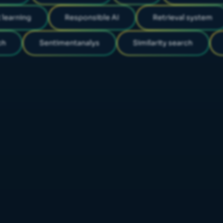
 learning
Responsible AI
Retrieval system
ch
Sentimentanalys
Similarity search