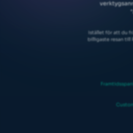
verktygsan
Istället för att du
billigaste resan til
Framtidsspani
Custom