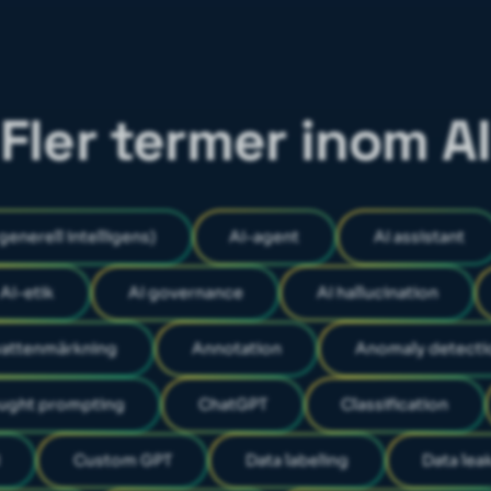
Fler termer inom AI
l generell intelligens)
AI-agent
AI assistant
AI-etik
AI governance
AI hallucination
vattenmärkning
Annotation
Anomaly detecti
ought prompting
ChatGPT
Classification
Custom GPT
Data labeling
Data lea