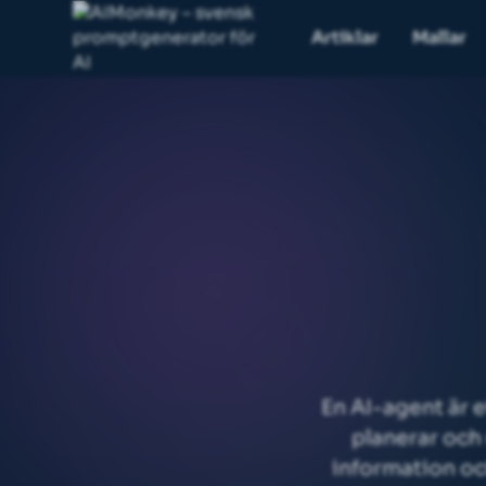
Artiklar
Mallar
En AI-agent är e
planerar och 
information oc