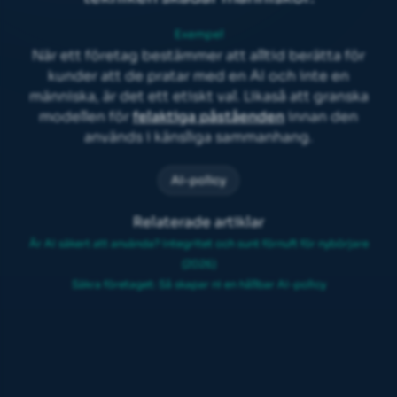
Exempel
När ett företag bestämmer att alltid berätta för
kunder att de pratar med en AI och inte en
människa, är det ett etiskt val. Likaså att granska
modellen för
felaktiga påståenden
innan den
används i känsliga sammanhang.
AI-policy
Relaterade artiklar
Är AI säkert att använda? Integritet och sunt förnuft för nybörjare
(2026)
Säkra företaget: Så skapar ni en hållbar AI-policy