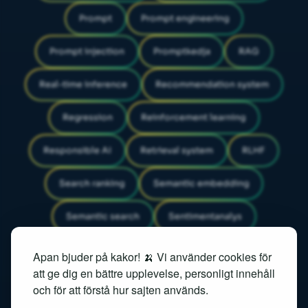
Prompt
Prompt engineering
Prompt injection
Promptkedja
RAG
Real-time inference
Recommendation system
Regression
Reinforcement learning
Responsible AI
Retrieval system
RLHF
Search ranking
Semantic embedding
Semantic search
Sentimentanalys
Similarity search
Speech recognition
Apan bjuder på kakor! 🍌 Vi använder cookies för
att ge dig en bättre upplevelse, personligt innehåll
Speech-to-text
och för att förstå hur sajten används.