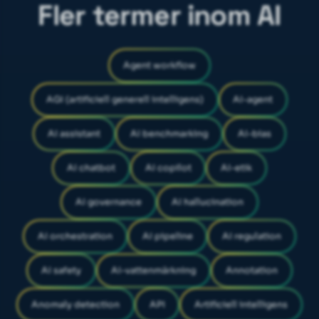
Fler termer inom AI
Agent workflow
AGI (artificiell generell intelligens)
AI-agent
AI assistant
AI benchmarking
AI-bias
AI chatbot
AI copilot
AI-etik
AI governance
AI hallucination
AI orchestration
AI pipeline
AI regulation
AI safety
AI-vattenmärkning
Annotation
Anomaly detection
API
Artificiell intelligens