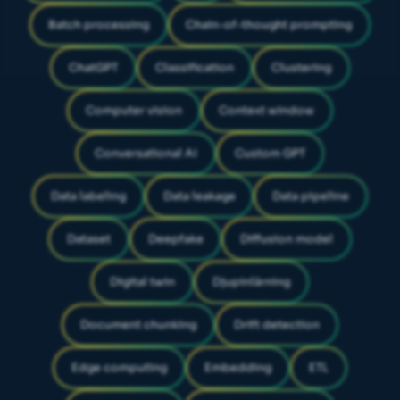
Batch processing
Chain-of-thought prompting
ChatGPT
Classification
Clustering
Computer vision
Context window
Conversational AI
Custom GPT
Data labeling
Data leakage
Data pipeline
Dataset
Deepfake
Diffusion model
Digital twin
Djupinlärning
Document chunking
Drift detection
Edge computing
Embedding
ETL