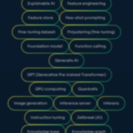
Explainable AI
Feature engineering
Feature store
Few-shot prompting
Fine-tuning dataset
Finjustering (fine-tuning)
Foundation model
Function calling
Generativ AI
GPT (Generative Pre-trained Transformer)
GPU computing
Guardrails
Image generation
Inference server
Inferens
Instruction tuning
Jailbreak (AI)
Knowledge base
Knowledge graph