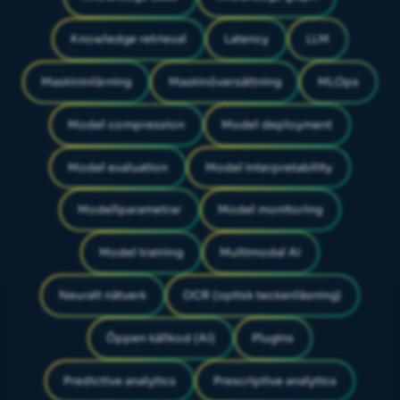
Knowledge retrieval
Latency
LLM
Maskininlärning
Maskinöversättning
MLOps
Model compression
Model deployment
Model evaluation
Model interpretability
Modellparametrar
Model monitoring
Model training
Multimodal AI
Neuralt nätverk
OCR (optisk teckenläsning)
Öppen källkod (AI)
Plugins
Predictive analytics
Prescriptive analytics