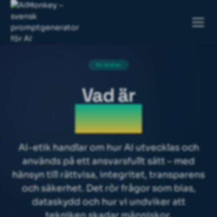
AI-skolan
Vad är
AI-etik
AI-etik handlar om hur AI utvecklas och
används på ett ansvarsfullt sätt – med
hänsyn till rättvisa, integritet, transparens
och säkerhet. Det rör frågor som
bias
,
dataskydd och hur vi undviker att
tekniken skadar människor.