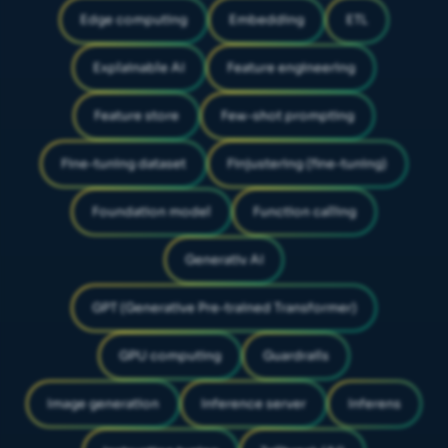
Edge computing
Embedding
ETL
Explainable AI
Feature engineering
Feature store
Few-shot prompting
Fine-tuning dataset
Finjustering (fine-tuning)
Foundation model
Function calling
Generativ AI
GPT (Generative Pre-trained Transformer)
GPU computing
Guardrails
Image generation
Inference server
Inferens