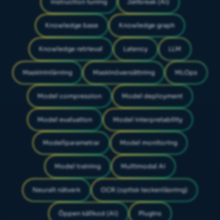
Instruction tuning
Jailbreak (AI)
Knowledge base
Knowledge graph
Knowledge retrieval
Latency
LLM
Maskininlärning
Maskinöversättning
MLOps
Model compression
Model deployment
Model evaluation
Model interpretability
Modellparametrar
Model monitoring
Model training
Multimodal AI
Neuralt nätverk
OCR (optisk teckenläsning)
Öppen källkod (AI)
Plugins