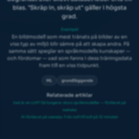
bias
. "Skräp in, skräp ut" gäller i högsta
grad.
Exempel
En bildmodell som mest tränats på bilder av en
viss typ av miljö blir sämre på att skapa andra. På
samma sätt speglar en språkmodells kunskaper —
och fördomar — vad som fanns i dess träningsdata
fram till en viss tidpunkt.
ML
grundläggande
Relaterade artiklar
Vad är en LLM? Så fungerar stora språkmodeller — förklarat på
svenska
AI förklarat på svenska: Från noll till koll på 10 minuter