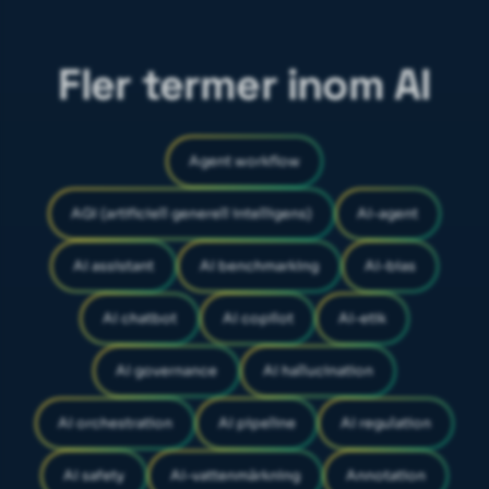
Fler termer inom AI
Agent workflow
AGI (artificiell generell intelligens)
AI-agent
AI assistant
AI benchmarking
AI-bias
AI chatbot
AI copilot
AI-etik
AI governance
AI hallucination
AI orchestration
AI pipeline
AI regulation
AI safety
AI-vattenmärkning
Annotation