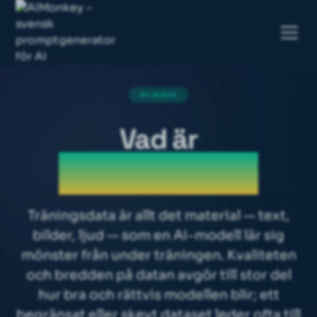
AI-skolan
Vad är
Träningsdata
Träningsdata är allt det material — text,
bilder, ljud — som en AI-modell lär sig
mönster från under träningen. Kvaliteten
och bredden på datan avgör till stor del
hur bra och rättvis modellen blir; ett
begränsat eller skevt
dataset
leder ofta till