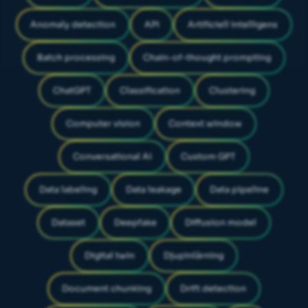
Anomaly detection
API
Artificiell intelligens
Batch processing
Chain-of-thought prompting
ChatGPT
Classification
Clustering
Computer vision
Context window
Conversational AI
Custom GPT
Data labeling
Data leakage
Data pipeline
Dataset
Deepfake
Diffusion model
Digital twin
Djupinlärning
Document chunking
Drift detection