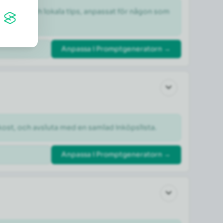
dheter och lokala tips, anpassat för någon som 
Anpassa i Promptgeneratorn →
kost, och avsluta med en samlad inköpslista.
Anpassa i Promptgeneratorn →