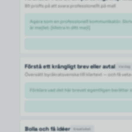
Bli proffs på att svara professionellt på mail
Agera som en professionell kommunikatör. Skriv om
är mejlet: [klistra in ditt mejl] 
Förstå ett krångligt brev eller avtal
Vardag
Översätt byråkratsvenska till klartext — och få veta
Förklara vad det här brevet egentligen berättar 
Bolla och få idéer
Kreativitet