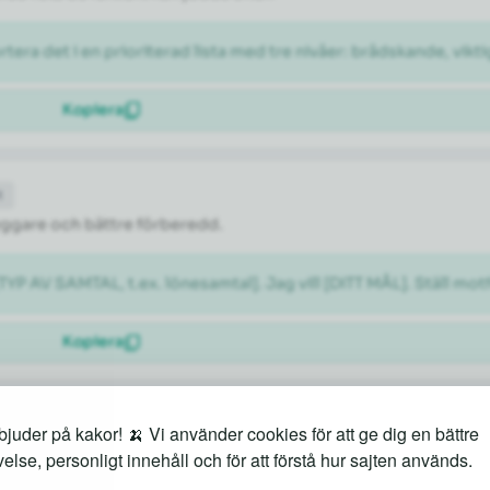
rtera det i en prioriterad lista med tre nivåer: brådskande, vikti
Kopiera
t
tryggare och bättre förberedd.
[TYP AV SAMTAL, t.ex. lönesamtal]. Jag vill [DITT MÅL]. Ställ m
Kopiera
juder på kakor! 🍌 Vi använder cookies för att ge dig en bättre
både kända sevärdheter och lokala guldkorn.
else, personligt innehåll och för att förstå hur sajten används.