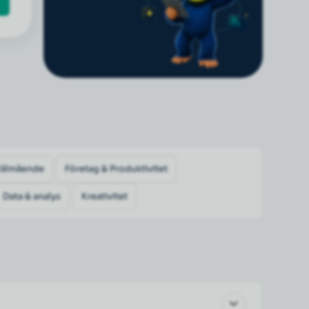
Välmående
Företag & Produktivitet
Data & analys
Kreativitet