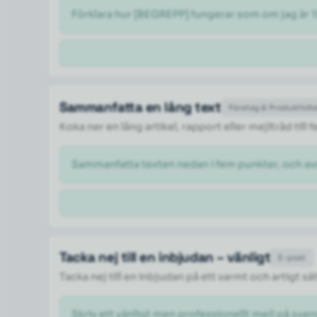
Förklara hur [BEGREPP] fungerar som om jag är 1
Sammanfatta en lång text
Företag & Produktivit
Koka ner en lång artikel, rapport eller mejltråd til
Sammanfatta texten nedan i fem punkter, och a
Tacka nej till en inbjudan – vänligt
E-post
Tacka nej till en inbjudan på ett varmt och artigt sä
Skriv ett vänligt men professionellt mejl på svens