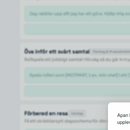
Jag rabblar upp allt jag har att göra. Hjälp mig so
Öva inför ett svårt samtal
Företag & Produktivite
Rollspela ett jobbigt samtal i förväg så du går in 
Spela rollen som [MOTPART, t.ex. min chef] i ett 
Förbered en resa
Vardag
Apan b
Få ett skräddarsytt dagsschema för din resa med 
upplev