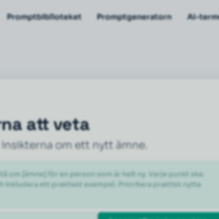
Promptbiblioteket
Promptgeneratorn
AI-term
rna att veta
 insikterna om ett nytt ämne.
tå om [ämne] för en person som är helt ny. Varje punkt ska: 
 inkludera ett praktiskt exempel. Prioritera praktisk nytta 