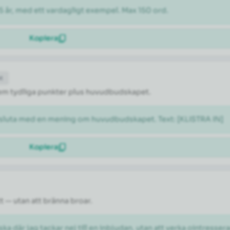
5 år, med ett vardagligt exempel. Max 150 ord.
Kopiera
et
l fem tydliga punkter plus huvudbudskapet.
vsluta med en mening om huvudbudskapet. Text: [KLISTRA IN]
Kopiera
tt — utan att bränna broar.
ka där jag tackar nej till en inbjudan, utan att verka ointresser