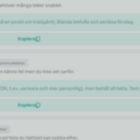
 behöver många idéer snabbt.
 en podd om trädgård]. Blanda lekfulla och seriösa förslag.
Kopiera
Kommunikation
n känns fel men du inte vet varför.
N, t.ex. varmare och mer personlig], men behåll all fakta. Text
Kopiera
itet
rad lista du faktiskt kan jobba efter.