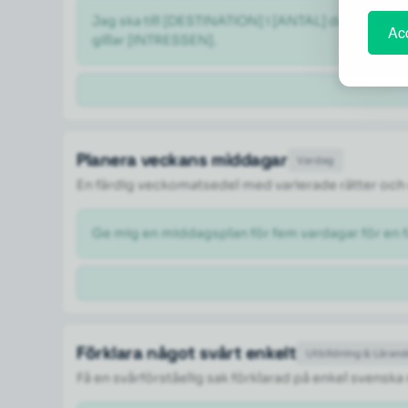
Jag ska till [DESTINATION] i [ANTAL] dagar i [M
Acc
gillar [INTRESSEN].
Planera veckans middagar
Vardag
En färdig veckomatsedel med varierade rätter och 
Ge mig en middagsplan för fem vardagar för en fa
Förklara något svårt enkelt
Utbildning & Läran
Få en svårförståelig sak förklarad på enkel svenska