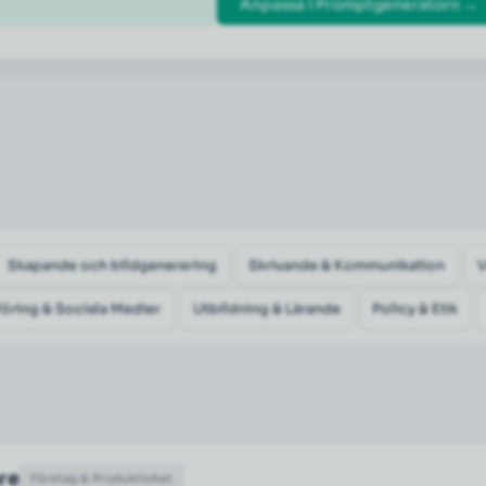
Anpassa i Promptgeneratorn →
Skapande och bildgenerering
Skrivande & Kommunikation
öring & Sociala Medier
Utbildning & Lärande
Policy & Etik
are
Företag & Produktivitet