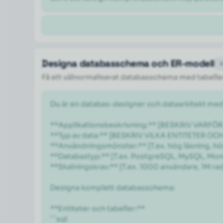
Designa databasschema och ER-modell
Få ett välnormaliserat databasschema med tabeller,
Du är en databas-designer och dataarkitekt med
**Applikationsbeskrivning:** [BESKRIV VARF
**Typ av data:** [BESKRIV VILKA ENTITETER OC
**Användningsmönster:** [T.ex. hög läsning, hög
**Databastyp:** [T.ex. PostgreSQL, MySQL, Mon
**Skalningskrav:** [T.ex. 1000 användare, 1M rader
Designa komplett databasschema:

**Entiteter och tabeller:**

```sql
