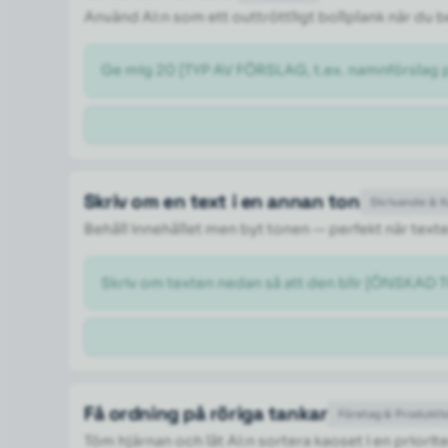
Använd AI:n som ett outtröttligt bollplank när du
Ge mig 20 [TYP AV FÖRSLAG, t.ex. namnförslag på
Skriv om en text i en annan ton
Skrivande & 
Behåll innehållet men byt tonen — perfekt när texte
Skriv om texten nedan så att den blir [ÖNSKAD TO
Få ordning på röriga tankar
Företag & Produktiv
Töm hjärnan och låt AI:n sortera kaoset i en priorite