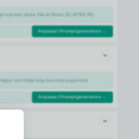
gt och kan vänta. Här är listan: [KLISTRA IN]
Anpassa i Promptgeneratorn →
otfrågor och hjälp mig öva mina argument.
Anpassa i Promptgeneratorn →