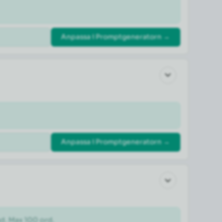
Anpassa i Promptgeneratorn →
Anpassa i Promptgeneratorn →
ad. Max 100 ord.