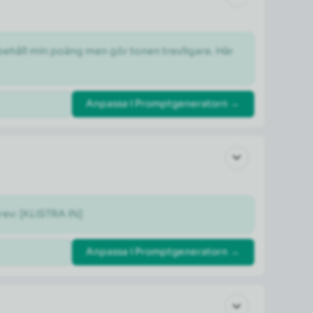
 behåll min poäng men gör tonen trevligare. Här 
Anpassa i Promptgeneratorn →
rev: [KLISTRA IN]
Anpassa i Promptgeneratorn →