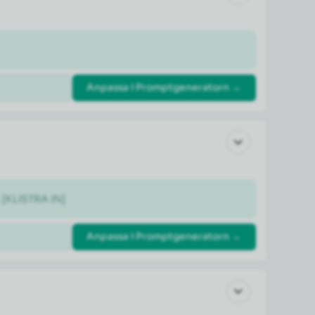
Anpassa i Promptgeneratorn →
: [KLISTRA IN]
Anpassa i Promptgeneratorn →