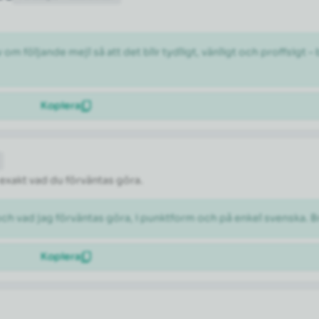
 följande mejl så att det blir tydligt, vänligt och proffsigt –
Kopiera
 exakt vad du förväntas göra.
och vad jag förväntas göra, i punktform och på enkel svenska. B
Kopiera