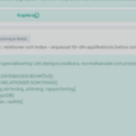
Kopiera
Kodning & Webb
 relationer och index – anpassat för din applikations behov oc
 specialisering i att designa skalbara, normaliserade och pr
ÖR DATABASEN BEHRÖVS]

H RELATIONER SOM FINNS]

 skrivning, sökning, rapportering]

goDB]

, realtid]
