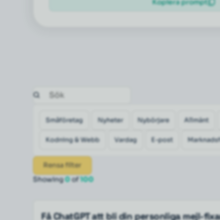
Kopiera prompt
Småföretag
Nyheter
Nybörjare
Allmänt
Kodning & Webb
Vardag
E-post
Marknadsf
Rensa filter
Showing
0
of
100
Få ChatGPT att bli din personliga mejl-fix