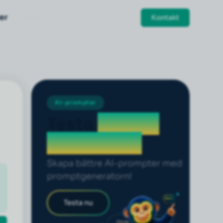
er
Mer
Kontakt
AI-prompter
Testa
prompt
generatorn
Skapa bättre AI-prompter med
promptgeneratorn!
Testa nu