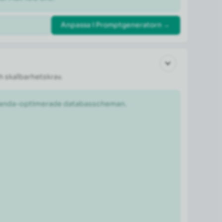
Anpassa i Promptgeneratorn →
h skalbarhetskrav.
estanda-optimerade databasscheman.
