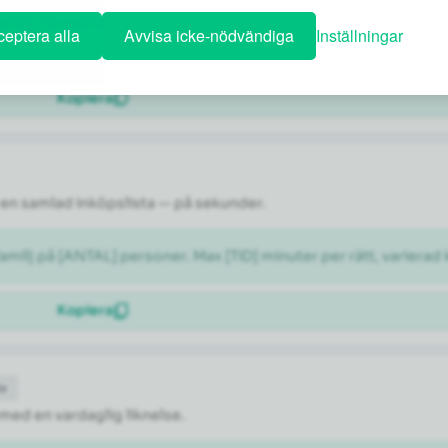
ÅNAD]. Föreslå ett dagsschema med en blandning av kända sevär
eptera alla
Avvisa icke-nödvändiga
Inställningar
Kopiera
en samlad inköpslista — på sekunder.
milj på [ANTAL] personer. Max [TID] minuter per rätt, varierad 
Kopiera
de
 med en vardaglig liknelse.