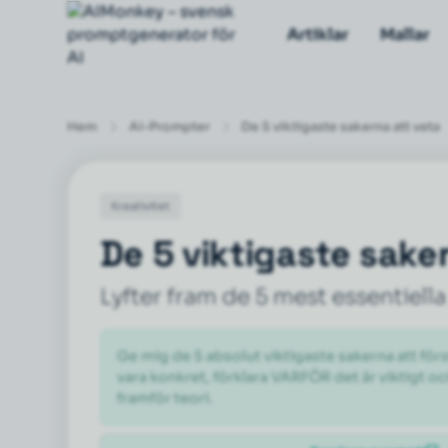
Artiklar
Mallar
Hem
AI-Prompter
De 5 viktigaste sakerna att veta
Kreativitet
De 5 viktigaste sake
Lyfter fram de 5 mest essentiella
Ge mig de 5 absolut viktigaste sakerna att förs
vara konkret, förklara VARFÖR det är viktigt och
framför teori.