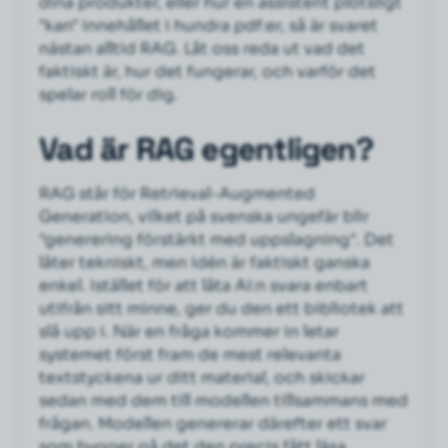
dina produkter, eller hur en assistent plötsligt
"kan" innehållet i hundra pdf:er, så är svaret
nästan alltid RAG. Låt oss reda ut vad det
faktiskt är, hur det fungerar, och varför det
spelar roll för dig.
Vad är RAG egentligen?
RAG står för Retrieval-Augmented
Generation, vilket på svenska ungefär blir
"generering förstärkt med uppslagning". Det
låter tekniskt, men idén är faktiskt ganska
enkel. Istället för att låta AI:n svara enbart
utifrån sitt minne, ger du den ett bibliotek att
slå upp i. När en fråga kommer in letar
systemet först fram de mest relevanta
textstyckena ur ditt material, och skickar
sedan med dem till modellen tillsammans med
frågan. Modellen genererar därefter ett svar
som bygger på det den precis fått läsa.