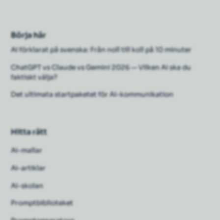
Börja här
AI förklarat på svenska: Från noll till koll på 10 minuter
ChatGPT vs Claude vs Gemini 2026 — Vilken AI ska du
faktiskt välja?
Det ultimata startpaketet för AI-kommunikation
Hitta rätt
Ai-mallar
Ai-artiklar
AI-skolan
Promptbiblioteket