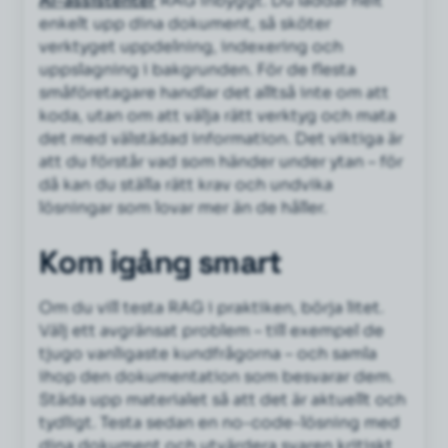
AI-assistenter
RAG inbyggt. Du laddar helt
enkelt upp dina dokument, så sköter
verktyget uppdelning, indexering och
uppslagning i bakgrunden. För de flesta
småföretagare handlar det alltså inte om att
koda, utan om att välja rätt verktyg och mata
det med välstädad information. Det viktiga är
att du förstår vad som händer under ytan – för
då kan du ställa rätt krav och undvika
lösningar som lovar mer än de håller.
Kom igång smart
Om du vill testa RAG i praktiken, börja litet.
Välj ett avgränsat problem – till exempel de
tjugo vanligaste kundfrågorna – och samla
ihop den dokumentation som besvarar dem.
Städa upp materialet så att det är aktuellt och
tydligt. Testa sedan en no-code-lösning med
dina dokument och utvärdera svaren kritiskt