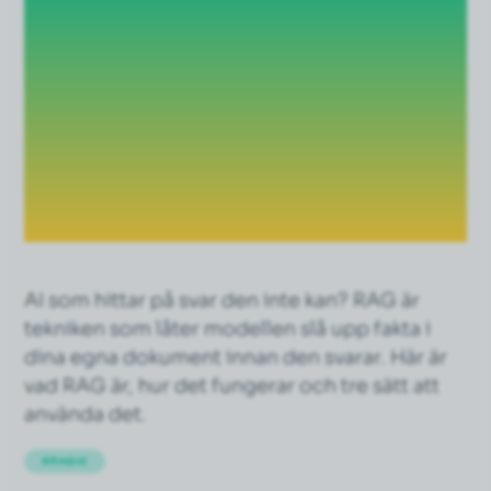
(Retrieval-
Augmented
Generation)?
Förklarat på
svenska
AI som hittar på svar den inte kan? RAG är
tekniken som låter modellen slå upp fakta i
dina egna dokument innan den svarar. Här är
vad RAG är, hur det fungerar och tre sätt att
använda det.
Allmänt