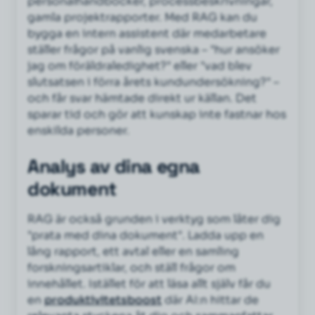
personalhandböcker, processbeskrivningar,
gamla projektrapporter. Med RAG kan du
bygga en intern assistent där medarbetare
ställer frågor på vanlig svenska – "hur ansöker
jag om föräldraledighet?" eller "vad blev
slutsatsen i förra årets kundundersökning?" –
och får svar hämtade direkt ur källan. Det
sparar tid och gör att kunskap inte fastnar hos
enskilda personer.
Analys av dina egna
dokument
RAG är också grunden i verktyg som låter dig
"prata med dina dokument". Ladda upp en
lång rapport, ett avtal eller en samling
forskningsartiklar, och ställ frågor om
innehållet. Istället för att läsa allt själv får du
en
produktivitetsboost
där AI:n hittar de