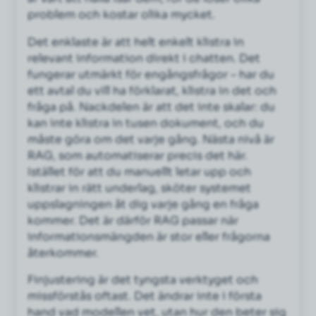
problem och kostar olika mycket.
Det enklaste är att helt enkelt klistra in
relevant information direkt i chatten. Det
fungerar utmärkt för engångsfrågor – har du
ett avtal du vill ha förklarat, klistra in det och
fråga på. Nackdelen är att det inte skalar: du
kan inte klistra in tusen dokument, och du
måste göra om det varje gång. Nästa nivå är
RAG, som automatiserar precis det här.
Istället för att du manuellt letar upp och
klistrar in rätt underlag, sköter systemet
uppslagningen åt dig varje gång en fråga
kommer. Det är därför RAG passar när
informationsmängden är stor eller frågorna
återkommer.
Finjustering är det tyngsta verktyget och
missförstås oftast. Det ändrar inte i första
hand vad modellen vet, utan hur den beter sig