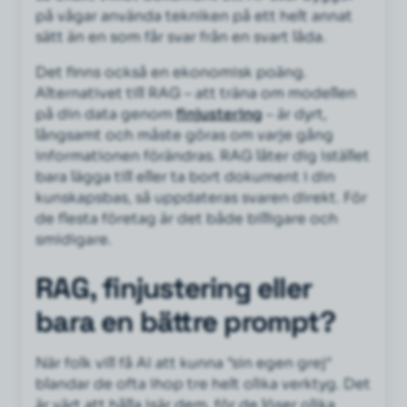
på vågar använda tekniken på ett helt annat
sätt än en som får svar från en svart låda.
Det finns också en ekonomisk poäng.
Alternativet till RAG – att träna om modellen
på din data genom
finjustering
– är dyrt,
långsamt och måste göras om varje gång
informationen förändras. RAG låter dig istället
bara lägga till eller ta bort dokument i din
kunskapsbas, så uppdateras svaren direkt. För
de flesta företag är det både billigare och
smidigare.
RAG, finjustering eller
bara en bättre prompt?
När folk vill få AI att kunna "sin egen grej"
blandar de ofta ihop tre helt olika verktyg. Det
är värt att hålla isär dem, för de löser olika