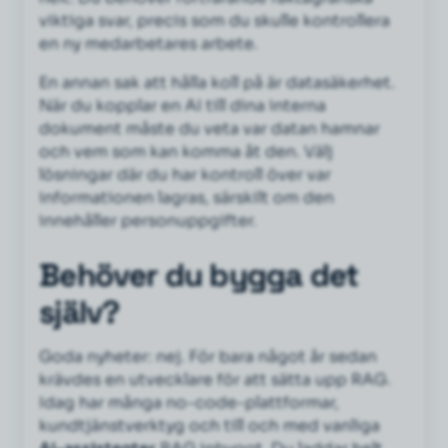
viktiga svar, precis som du skulle kontrollera
en ny medarbetares arbete.
En annan sak att hålla koll på är datasäkerhet.
När du kopplar en AI till dina interna
dokument måste du veta var datan hamnar
och vem som kan komma åt den. Välj
lösningar där du har kontroll över var
informationen lagras, särskilt om den
innehåller personuppgifter.
Behöver du bygga det
själv?
Goda nyheter: nej. För bara något år sedan
krävdes en utvecklare för att sätta upp RAG.
Idag har många no-code-plattformar,
kundtjänstverktyg och till och med vanliga