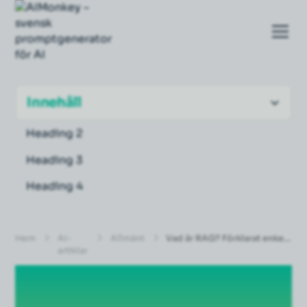
Innehåll
Heading 2
Heading 3
Heading 4
Hem
AI-
Allmänt
Vad är RAG? Förklarat enkelt
artiklar
| AIMonkey
Vad är RAG