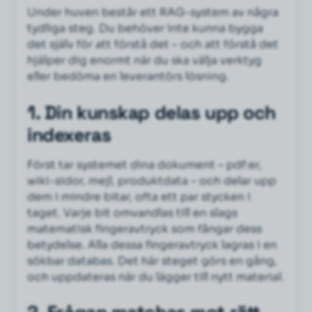
Under huven består ett RAG-system av några
tydliga steg. Du behöver inte kunna bygga
det själv för att förstå det – och att förstå det
hjälper dig enormt när du ska välja verktyg
eller bedöma en leverantörs lösning.
1. Din kunskap delas upp och
indexeras
Först tar systemet dina dokument – pdf:er,
wiki-sidor, mejl, produktdata – och delar upp
dem i mindre bitar, ofta ett par stycken i
taget. Varje bit omvandlas till en slags
matematisk fingeravtryck som fångar dess
betydelse. Alla dessa fingeravtryck lagras i en
sökbar databas. Det här steget görs en gång,
och uppdateras när du lägger till nytt material.