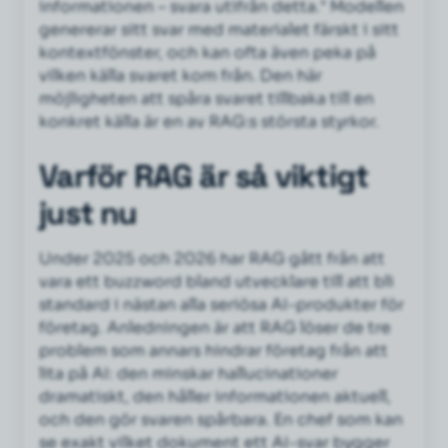
informationen – svara utifrån detta." Modellen
genererar sitt svar med materialet färskt i sitt
kontextfönster, och kan ofta även peka på
vilken källa svaret kom från. Den här
möjligheten att spåra svaret tillbaka till en
konkret källa är en av RAG:s största styrkor.
Varför RAG är så viktigt
just nu
Under 2025 och 2026 har RAG gått från att
vara ett buzzword bland utvecklare till att bli
standard i nästan alla seriösa AI-produkter för
företag. Anledningen är att RAG löser de tre
problem som annars hindrar företag från att
lita på AI: den minskar hallucinationer
dramatiskt, den håller informationen aktuell,
och den gör svaren spårbara. En chef som kan
se exakt vilket dokument ett AI-svar bygger