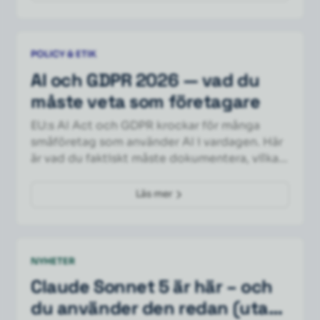
POLICY & ETIK
AI och GDPR 2026 — vad du
måste veta som företagare
EU:s AI Act och GDPR krockar för många
småföretag som använder AI i vardagen. Här
är vad du faktiskt måste dokumentera, vilka
avtal du behöver, och de tre vanligaste
fällorna att undvika.
Läs mer
NYHETER
Claude Sonnet 5 är här – och
du använder den redan (utan