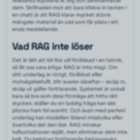
relevanta styckena åt dig och sammanfattar
dem. Skillnaden mot att bara klistra in texten i
en chatt är att RAG klarar mycket större
mängder material än vad som får plats i ett
enda meddelande.
Vad RAG inte löser
Det är lätt att bli lite väl förälskad i en teknik,
så låt oss vara ärliga. RAG är inte magi. Om
ditt underlag är rörigt, föråldrat eller
motsägelsefullt, blir svaren därefter – skräp in,
skräp ut gäller fortfarande. Systemet är också
bara så bra som dess förmåga att hitta rätt
stycken; ställer du en luddig fråga kan det
plocka fram fel avsnitt. Och även med perfekt
underlag kan modellen ibland misstolka eller
övertolka det den läst. RAG minskar
hallucinationer rejält, men eliminerar dem inte
helt. Du behöver fortfarande faktagranska