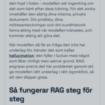
den fryst i tiden – modellen vet ingenting om
det som hänt efter dess träning. För det andra
innehåller den aldrig dina interna, privata
dokument. Din prislista, dina
mötesanteckningar och din kundhistorik
fanns aldrig med när modellen tränades, och
kommer aldrig att göra det.
När modellen då får en fråga den inte har
underlag för, händer det som kallas
hallucination
: den fyller i luckan med något
som låter rimligt men saknar grund. RAG
angriper precis det här problemet genom att
ge modellen rätt underlag i rätt ögonblick, så
att den slipper gissa.
Så fungerar RAG steg för
steg