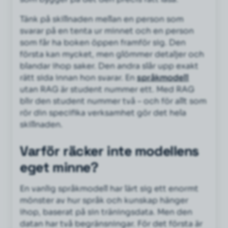
Tänk på skillnaden mellan en person som
svarar på en tenta ur minnet och en person
som får ha boken öppen framför sig. Den
första kan mycket, men glömmer detaljer och
blandar ihop saker. Den andra slår upp exakt
rätt sida innan hon svarar. En
språkmodell
utan RAG är student nummer ett. Med RAG
blir den student nummer två – och för allt som
rör din specifika verksamhet gör det hela
skillnaden.
Varför räcker inte modellens
eget minne?
En vanlig språkmodell har lärt sig ett enormt
mönster av hur språk och kunskap hänger
ihop, baserat på sin träningsdata. Men den
datan har två begränsningar. För det första är