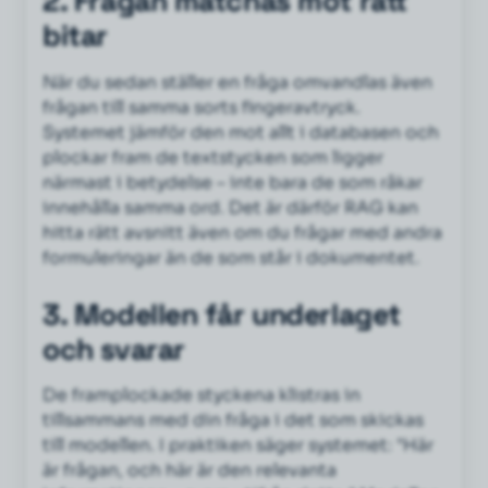
2. Frågan matchas mot rätt
bitar
När du sedan ställer en fråga omvandlas även
frågan till samma sorts fingeravtryck.
Systemet jämför den mot allt i databasen och
plockar fram de textstycken som ligger
närmast i betydelse – inte bara de som råkar
innehålla samma ord. Det är därför RAG kan
hitta rätt avsnitt även om du frågar med andra
formuleringar än de som står i dokumentet.
3. Modellen får underlaget
och svarar
De framplockade styckena klistras in
tillsammans med din fråga i det som skickas
till modellen. I praktiken säger systemet: "Här
är frågan, och här är den relevanta