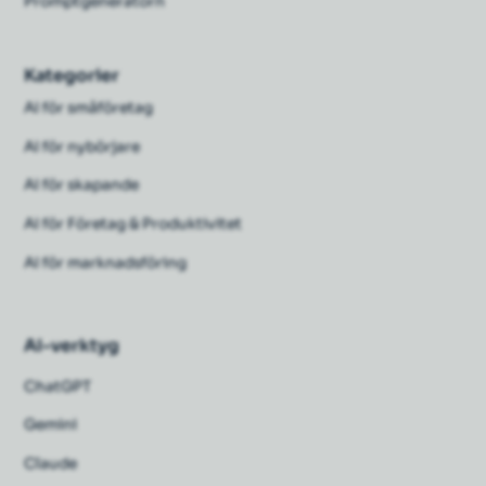
Promptgeneratorn
Kategorier
AI för småföretag
AI för nybörjare
AI för skapande
AI för Företag & Produktivitet
AI för marknadsföring
AI-verktyg
ChatGPT
Gemini
Claude