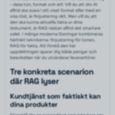
– dess ton, format och stil. Vill du att din AI
alltid ska svara i ett visst format eller med en
viss röst, är finjustering rätt. Men vill du att
den ska kunna aktuella fakta ur dina
dokument, är RAG nästan alltid det smartare
valet. I många moderna lösningar kombineras
faktiskt teknikerna: finjustering för tonen,
RAG för fakta. Att förstå den här
uppdelningen sparar dig både pengar och
besvikelser när du utvärderar leverantörer.
Tre konkreta scenarion
där RAG lyser
Kundtjänst som faktiskt kan
dina produkter