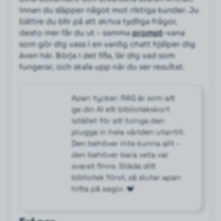
innan du släpper något mot riktiga kunder. Ju
bättre du blir på att skriva tydliga frågor,
desto mer får du ut – samma
prompt
-vana
som gör dig vass i en vanlig chatt hjälper dig
även här. Börja i det lilla, lär dig vad som
fungerar, och skala upp när du ser resultat.
Apan tycker: RAG är som att
ge din AI ett bibliotekskort
istället för att tvinga den
plugga in hela världen utantill.
Den behöver inte kunna allt –
den behöver bara veta var
svaret finns. Städa ditt
bibliotek först, så slutar apan
hitta på sagor. 🐒