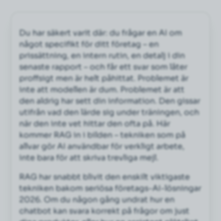
Du har säkert varit där: du frågar en AI om
något specifikt för ditt företag – en
prissättning, en intern rutin, en detalj i din
senaste rapport – och får ett svar som låter
proffsigt men är helt påhittat. Problemet är
inte att modellen är dum. Problemet är att
den aldrig har sett din information. Den gissar
utifrån vad den lärde sig under träningen, och
när den inte vet hittar den ofta på. Här
kommer RAG in i bilden – tekniken som på
allvar gör AI användbar för verkligt arbete,
inte bara för att skriva trevliga mejl.
RAG har snabbt blivit den enskilt viktigaste
tekniken bakom seriösa företags-AI-lösningar
2026. Om du någon gång undrat hur en
chatbot kan svara korrekt på frågor om just