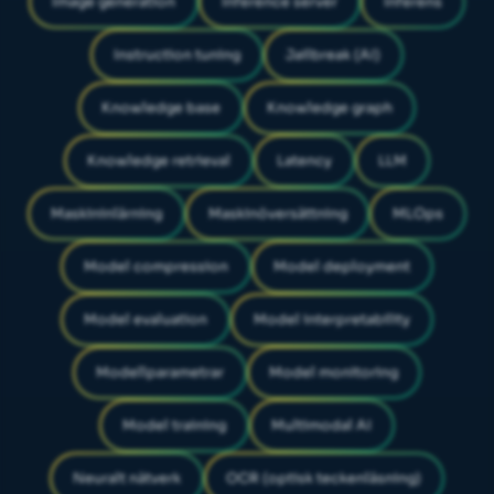
Image generation
Inference server
Inferens
Instruction tuning
Jailbreak (AI)
Knowledge base
Knowledge graph
Knowledge retrieval
Latency
LLM
Maskininlärning
Maskinöversättning
MLOps
Model compression
Model deployment
Model evaluation
Model interpretability
Modellparametrar
Model monitoring
Model training
Multimodal AI
Neuralt nätverk
OCR (optisk teckenläsning)