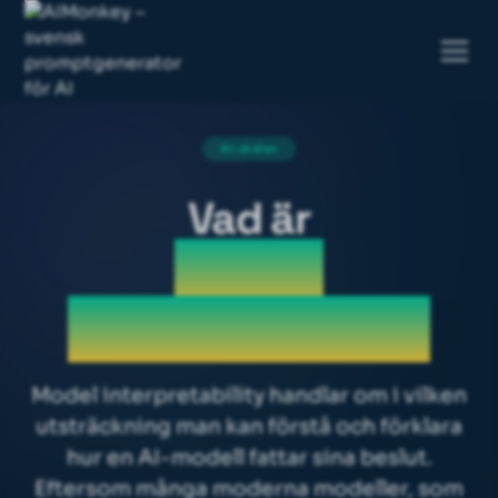
AI-skolan
Vad är
Model
interpretability
Model interpretability handlar om i vilken
utsträckning man kan förstå och förklara
hur en AI-modell fattar sina beslut.
Eftersom många moderna modeller, som