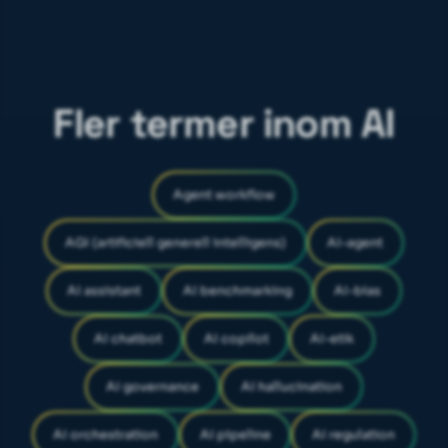
Fler termer inom AI
Agent workflow
AGI (artificiell generell intelligens)
AI-agent
AI assistant
AI benchmarking
AI-bias
AI chatbot
AI copilot
AI-etik
AI governance
AI hallucination
AI orchestration
AI pipeline
AI regulation