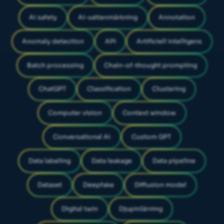
AI safety
AI-vattenmärkning
Annotation
Anomaly detection
API
Artificiell intelligens
Batch processing
Chain-of-thought prompting
ChatGPT
Classification
Clustering
Computer vision
Context window
Conversational AI
Custom GPT
Data labeling
Data leakage
Data pipeline
Dataset
Deepfake
Diffusion model
Digital twin
Djupinlärning