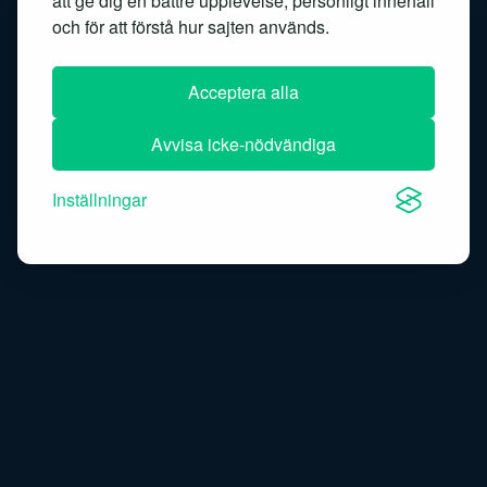
att ge dig en bättre upplevelse, personligt innehåll
Similarity search
Speech recognition
och för att förstå hur sajten används.
Speech-to-text
Acceptera alla
Avvisa icke-nödvändiga
Inställningar