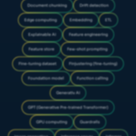
Document chunking
Drift detection
Edge computing
Embedding
ETL
Explainable AI
Feature engineering
Feature store
Few-shot prompting
Fine-tuning dataset
Finjustering (fine-tuning)
Foundation model
Function calling
Generativ AI
GPT (Generative Pre-trained Transformer)
GPU computing
Guardrails