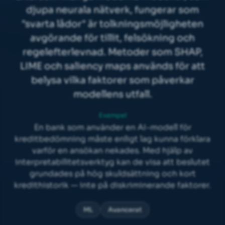
djupa neurala nätverk, fungerar som
"svarta lådor" är tolkningsmöjligheten
avgörande för tillit, felsökning och
regelefterlevnad. Metoder som SHAP,
LIME och saliency maps används för att
belysa vilka faktorer som påverkar
modellens utfall.
Exempel
En bank som använder en AI-modell för
kreditbedömning måste enligt lag kunna förklara
varför en ansökan nekades. Med hjälp av
interpretabilitetsverktyg kan de visa att beslutet
grundades på hög skuldsättning och kort
kredithistorik — inte på diskriminerande faktorer.
ML
Avancerat