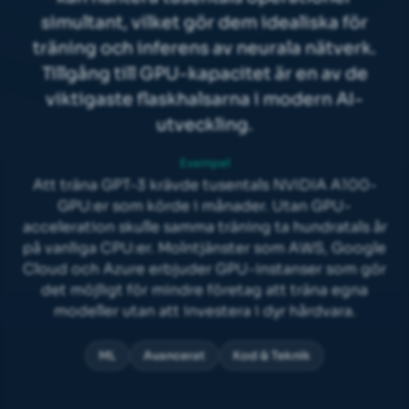
simultant, vilket gör dem idealiska för
träning och inferens av neurala nätverk.
Tillgång till GPU-kapacitet är en av de
viktigaste flaskhalsarna i modern AI-
utveckling.
Exempel
Att träna GPT-3 krävde tusentals NVIDIA A100-
GPU:er som körde i månader. Utan GPU-
acceleration skulle samma träning ta hundratals år
på vanliga CPU:er. Molntjänster som AWS, Google
Cloud och Azure erbjuder GPU-instanser som gör
det möjligt för mindre företag att träna egna
modeller utan att investera i dyr hårdvara.
ML
Avancerat
Kod & Teknik