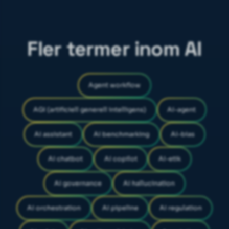
Fler termer inom AI
Agent workflow
AGI (artificiell generell intelligens)
AI-agent
AI assistant
AI benchmarking
AI-bias
AI chatbot
AI copilot
AI-etik
AI governance
AI hallucination
AI orchestration
AI pipeline
AI regulation