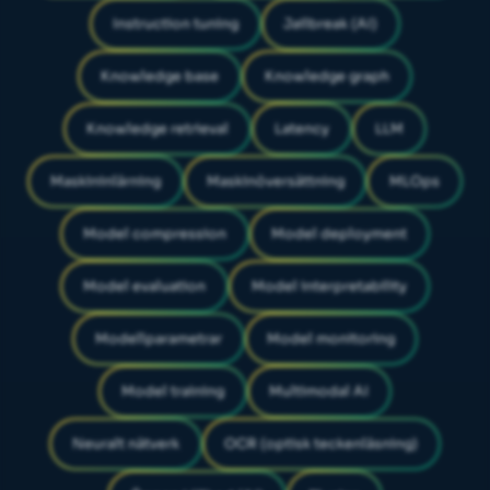
Instruction tuning
Jailbreak (AI)
Knowledge base
Knowledge graph
Knowledge retrieval
Latency
LLM
Maskininlärning
Maskinöversättning
MLOps
Model compression
Model deployment
Model evaluation
Model interpretability
Modellparametrar
Model monitoring
Model training
Multimodal AI
Neuralt nätverk
OCR (optisk teckenläsning)