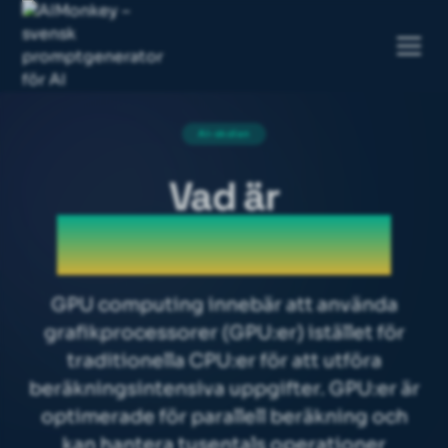
AI-skolan
Vad är
GPU computing
GPU computing innebär att använda
grafikprocessorer (GPU:er) istället för
traditionella CPU:er för att utföra
beräkningsintensiva uppgifter. GPU:er är
optimerade för parallell beräkning och
kan hantera tusentals operationer