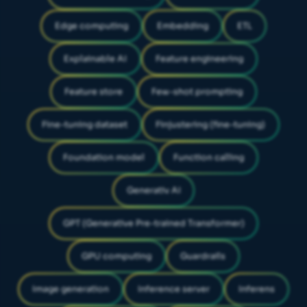
Edge computing
Embedding
ETL
Explainable AI
Feature engineering
Feature store
Few-shot prompting
Fine-tuning dataset
Finjustering (fine-tuning)
Foundation model
Function calling
Generativ AI
GPT (Generative Pre-trained Transformer)
GPU computing
Guardrails
Image generation
Inference server
Inferens