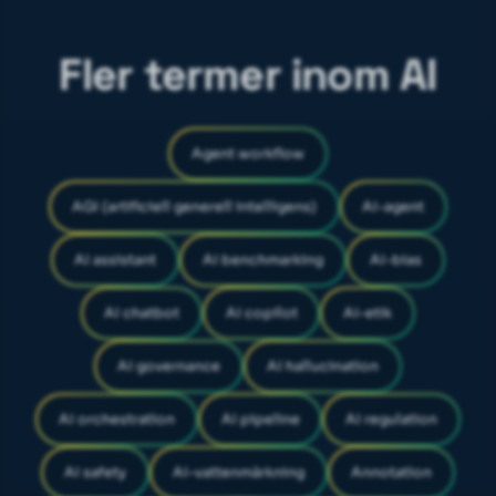
Fler termer inom AI
Agent workflow
AGI (artificiell generell intelligens)
AI-agent
AI assistant
AI benchmarking
AI-bias
AI chatbot
AI copilot
AI-etik
AI governance
AI hallucination
AI orchestration
AI pipeline
AI regulation
AI safety
AI-vattenmärkning
Annotation