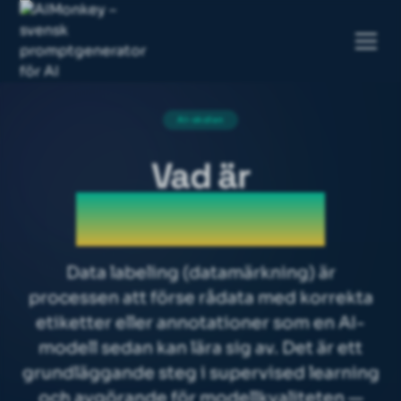
AI-skolan
Vad är
Data labeling
Data labeling (datamärkning) är
processen att förse rådata med korrekta
etiketter eller annotationer som en AI-
modell sedan kan lära sig av. Det är ett
grundläggande steg i supervised learning
och avgörande för modellkvaliteten —