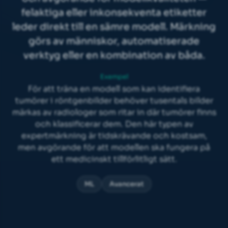
felaktiga eller inkonsekventa etiketter
leder direkt till en sämre modell. Märkning
görs av människor, automatiserade
verktyg eller en kombination av båda.
Exempel
För att träna en modell som kan identifiera
tumörer i röntgenbilder behöver tusentals bilder
märkas av radiologer som ritar in där tumörer finns
och klassificerar dem. Den här typen av
expertmärkning är tidskrävande och kostsam,
men avgörande för att modellen ska fungera på
ett medicinskt tillförlitligt sätt.
ML
Avancerat