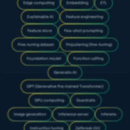
Edge computing
Embedding
ETL
Explainable AI
Feature engineering
Feature store
Few-shot prompting
Fine-tuning dataset
Finjustering (fine-tuning)
Foundation model
Function calling
Generativ AI
GPT (Generative Pre-trained Transformer)
GPU computing
Guardrails
Image generation
Inference server
Inferens
Instruction tuning
Jailbreak (AI)