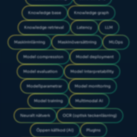
Knowledge base
Knowledge graph
Knowledge retrieval
Latency
LLM
Maskininlärning
Maskinöversättning
MLOps
Model compression
Model deployment
Model evaluation
Model interpretability
Modellparametrar
Model monitoring
Model training
Multimodal AI
Neuralt nätverk
OCR (optisk teckenläsning)
Öppen källkod (AI)
Plugins