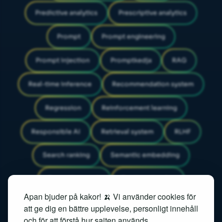
Predictive analytics
Prescriptive analytics
Prompt
Prompt engineering
Prompt injection
Promptkedja
RAG
Real-time inference
Recommendation system
Regression
Reinforcement learning
Responsible AI
Retrieval system
RLHF
Search ranking
Semantic embedding
Semantic search
Sentimentanalys
Apan bjuder på kakor! 🍌 Vi använder cookies för
Similarity search
Speech recognition
att ge dig en bättre upplevelse, personligt innehåll
och för att förstå hur sajten används.