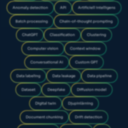
Anomaly detection
API
Artificiell intelligens
Batch processing
Chain-of-thought prompting
ChatGPT
Classification
Clustering
Computer vision
Context window
Conversational AI
Custom GPT
Data labeling
Data leakage
Data pipeline
Dataset
Deepfake
Diffusion model
Digital twin
Djupinlärning
Document chunking
Drift detection