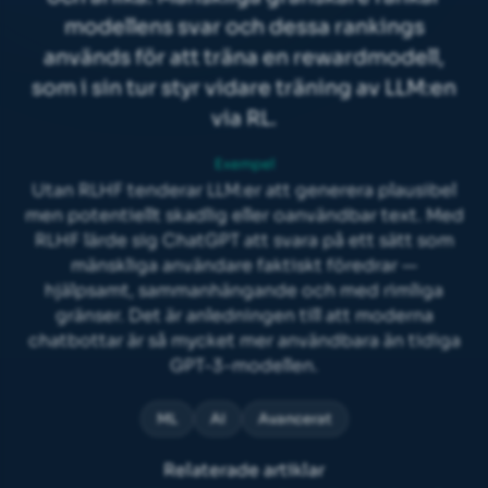
modellens svar och dessa rankings
används för att träna en rewardmodell,
som i sin tur styr vidare träning av LLM:en
via RL.
Exempel
Utan RLHF tenderar LLM:er att generera plausibel
men potentiellt skadlig eller oanvändbar text. Med
RLHF lärde sig ChatGPT att svara på ett sätt som
mänskliga användare faktiskt föredrar —
hjälpsamt, sammanhängande och med rimliga
gränser. Det är anledningen till att moderna
chatbottar är så mycket mer användbara än tidiga
GPT-3-modellen.
ML
AI
Avancerat
Relaterade artiklar