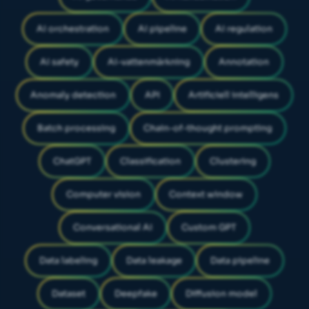
AI orchestration
AI pipeline
AI regulation
AI safety
AI-vattenmärkning
Annotation
Anomaly detection
API
Artificiell intelligens
Batch processing
Chain-of-thought prompting
ChatGPT
Classification
Clustering
Computer vision
Context window
Conversational AI
Custom GPT
Data labeling
Data leakage
Data pipeline
Dataset
Deepfake
Diffusion model