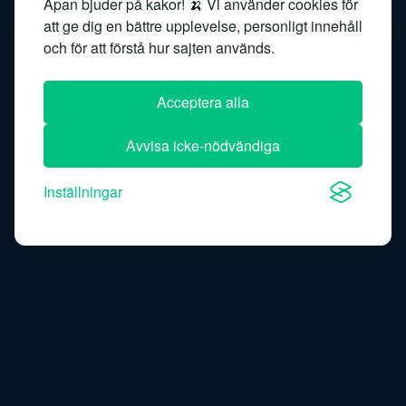
Apan bjuder på kakor! 🍌 Vi använder cookies för
att ge dig en bättre upplevelse, personligt innehåll
Semantic search
Sentimentanalys
och för att förstå hur sajten används.
Similarity search
Speech recognition
Acceptera alla
Speech-to-text
Avvisa icke-nödvändiga
Inställningar