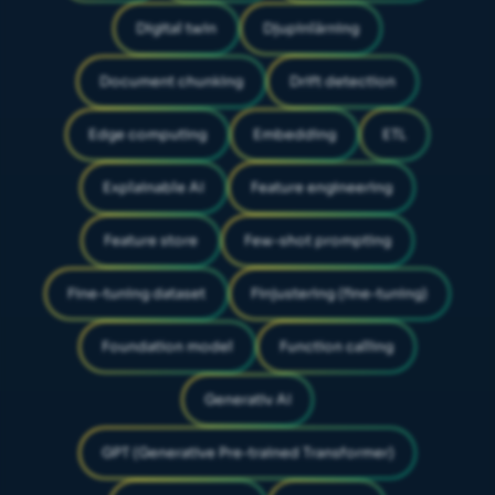
Digital twin
Djupinlärning
Document chunking
Drift detection
Edge computing
Embedding
ETL
Explainable AI
Feature engineering
Feature store
Few-shot prompting
Fine-tuning dataset
Finjustering (fine-tuning)
Foundation model
Function calling
Generativ AI
GPT (Generative Pre-trained Transformer)