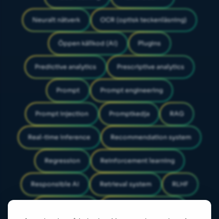
Neuralt nätverk
OCR (optisk teckenläsning)
Öppen källkod (AI)
Plugins
Predictive analytics
Prescriptive analytics
Prompt
Prompt engineering
Prompt injection
Promptkedja
RAG
Real-time inference
Recommendation system
Regression
Reinforcement learning
Responsible AI
Retrieval system
RLHF
Search ranking
Semantic embedding