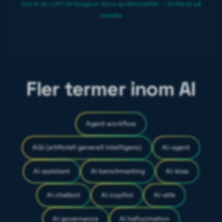
Vad är en LLM? Så fungerar stora språkmodeller — förklarat på
svenska
Fler termer inom AI
Agent workflow
AGI (artificiell generell intelligens)
AI-agent
AI assistant
AI benchmarking
AI-bias
AI chatbot
AI copilot
AI-etik
AI governance
AI hallucination