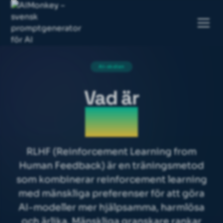
AI-skolan
Vad är
RLHF
RLHF (Reinforcement Learning from
Human Feedback) är en träningsmetod
som kombinerar reinforcement learning
med mänskliga preferenser för att göra
AI-modeller mer hjälpsamma, harmlösa
och ärlika. Mänskliga granskare rankar