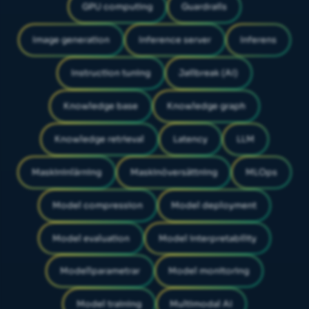
GPU computing
Guardrails
Image generation
Inference server
Inferens
Instruction tuning
Jailbreak (AI)
Knowledge base
Knowledge graph
Knowledge retrieval
Latency
LLM
Maskininlärning
Maskinöversättning
MLOps
Model compression
Model deployment
Model evaluation
Model interpretability
Modellparametrar
Model monitoring
Model training
Multimodal AI