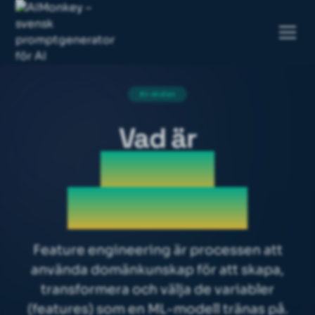
AI-skolan
Vad är
Feature
engineering
Feature engineering är processen att
använda domänkunskap för att skapa,
transformera och välja de variabler
(features) som en ML-modell tränas på.