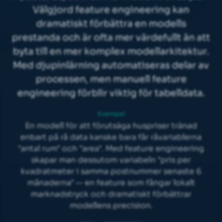
Välgjord feature engineering kan
dramatiskt förbättra en modells
prestanda och är ofta mer värdefullt än att
byta till en mer komplex modellarkitektur.
Med djupinlärning automatiseras delar av
processen, men manuell feature
engineering förblir viktig för tabelldata.
Exempel
En modell för att förutsäga huspriser tränad
enbart på rå data kanske bara får råvariablerna
"antal rum" och "area". Med feature engineering
skapar man dessutom variabeln "pris per
kvadratmeter i samma postnummer senaste 6
månaderna" — en feature som fångar lokalt
marknadstryck och dramatiskt förbättrar
modellens precision.