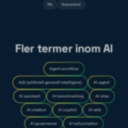
ML
Avancerat
Fler termer inom AI
Agent workflow
AGI (artificiell generell intelligens)
AI-agent
AI assistant
AI benchmarking
AI-bias
AI chatbot
AI copilot
AI-etik
AI governance
AI hallucination