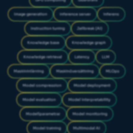
GPU computing
Guardrails
Image generation
Inference server
Inferens
Instruction tuning
Jailbreak (AI)
Knowledge base
Knowledge graph
Knowledge retrieval
Latency
LLM
Maskininlärning
Maskinöversättning
MLOps
Model compression
Model deployment
Model evaluation
Model interpretability
Modellparametrar
Model monitoring
Model training
Multimodal AI