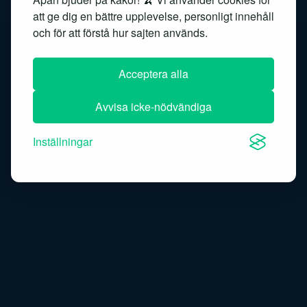
Semantic search
Sentimentanalys
att ge dig en bättre upplevelse, personligt innehåll
och för att förstå hur sajten används.
Similarity search
Speech recognition
Acceptera alla
Speech-to-text
Avvisa icke-nödvändiga
Inställningar