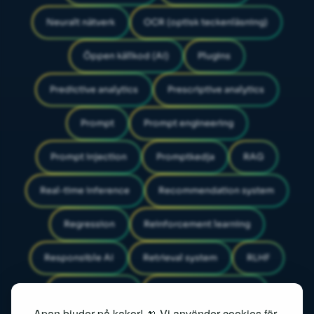
Neuralt nätverk
OCR (optisk teckenläsning)
Öppen källkod (AI)
Plugins
Predictive analytics
Prescriptive analytics
Prompt
Prompt engineering
Prompt injection
Promptkedja
RAG
Real-time inference
Recommendation system
Regression
Reinforcement learning
Responsible AI
Retrieval system
RLHF
Search ranking
Semantic embedding
Apan bjuder på kakor! 🍌 Vi använder cookies för