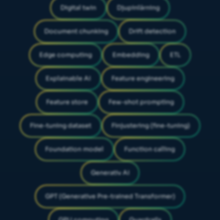
Digital twin
Djupinlärning
Document chunking
Drift detection
Edge computing
Embedding
ETL
Explainable AI
Feature engineering
Feature store
Few-shot prompting
Fine-tuning dataset
Finjustering (fine-tuning)
Foundation model
Function calling
Generativ AI
GPT (Generative Pre-trained Transformer)