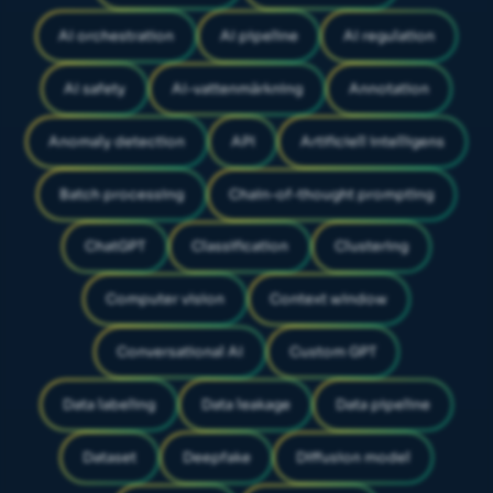
AI orchestration
AI pipeline
AI regulation
AI safety
AI-vattenmärkning
Annotation
Anomaly detection
API
Artificiell intelligens
Batch processing
Chain-of-thought prompting
ChatGPT
Classification
Clustering
Computer vision
Context window
Conversational AI
Custom GPT
Data labeling
Data leakage
Data pipeline
Dataset
Deepfake
Diffusion model