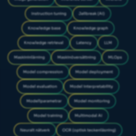
Instruction tuning
Jailbreak (AI)
Knowledge base
Knowledge graph
Knowledge retrieval
Latency
LLM
Maskininlärning
Maskinöversättning
MLOps
Model compression
Model deployment
Model evaluation
Model interpretability
Modellparametrar
Model monitoring
Model training
Multimodal AI
Neuralt nätverk
OCR (optisk teckenläsning)