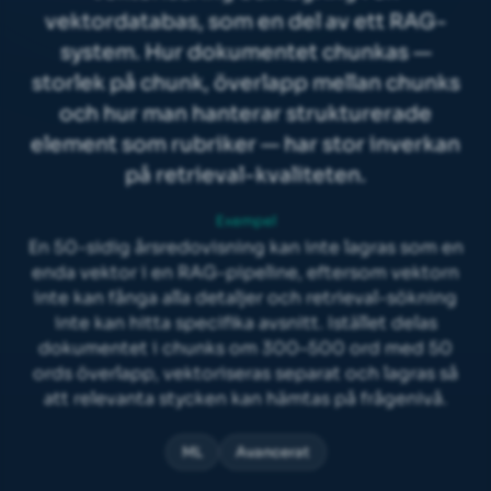
vektordatabas, som en del av ett RAG-
system. Hur dokumentet chunkas —
storlek på chunk, överlapp mellan chunks
och hur man hanterar strukturerade
element som rubriker — har stor inverkan
på retrieval-kvaliteten.
Exempel
En 50-sidig årsredovisning kan inte lagras som en
enda vektor i en RAG-pipeline, eftersom vektorn
inte kan fånga alla detaljer och retrieval-sökning
inte kan hitta specifika avsnitt. Istället delas
dokumentet i chunks om 300–500 ord med 50
ords överlapp, vektoriseras separat och lagras så
att relevanta stycken kan hämtas på frågenivå.
ML
Avancerat