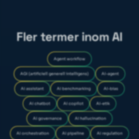
Fler termer inom AI
Agent workflow
AGI (artificiell generell intelligens)
AI-agent
AI assistant
AI benchmarking
AI-bias
AI chatbot
AI copilot
AI-etik
AI governance
AI hallucination
AI orchestration
AI pipeline
AI regulation