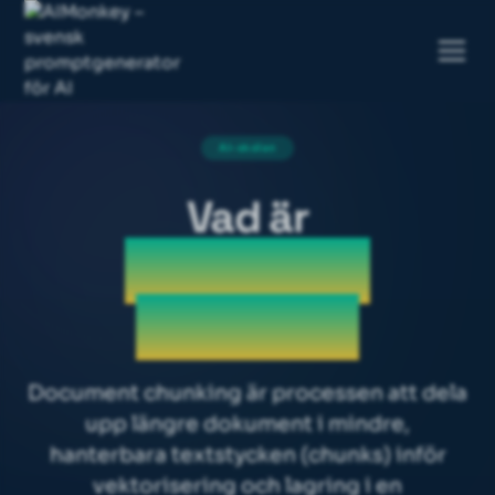
AI-skolan
Vad är
Document
chunking
Document chunking är processen att dela
upp längre dokument i mindre,
hanterbara textstycken (chunks) inför
vektorisering och lagring i en