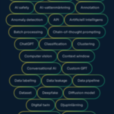
AI safety
AI-vattenmärkning
Annotation
Anomaly detection
API
Artificiell intelligens
Batch processing
Chain-of-thought prompting
ChatGPT
Classification
Clustering
Computer vision
Context window
Conversational AI
Custom GPT
Data labeling
Data leakage
Data pipeline
Dataset
Deepfake
Diffusion model
Digital twin
Djupinlärning