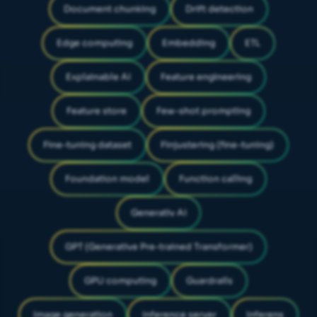
Document chunking
Drift detection
Edge computing
Embedding
ETL
Explainable AI
Feature engineering
Feature store
Few-shot prompting
Fine-tuning dataset
Finjustering (fine-tuning)
Foundation model
Function calling
Generativ AI
GPT (Generative Pre-trained Transformer)
GPU computing
Guardrails
Image generation
Inference server
Inferens