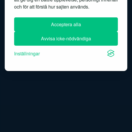
Similarity search
Speech recognition
och för att förstå hur sajten används.
Speech-to-text
Acceptera alla
Avvisa icke-nödvändiga
Inställningar